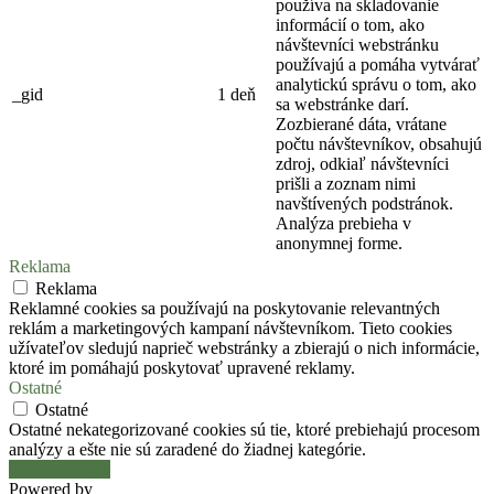
používa na skladovanie
informácií o tom, ako
návštevníci webstránku
používajú a pomáha vytvárať
analytickú správu o tom, ako
_gid
1 deň
sa webstránke darí.
Zozbierané dáta, vrátane
počtu návštevníkov, obsahujú
zdroj, odkiaľ návštevníci
prišli a zoznam nimi
navštívených podstránok.
Analýza prebieha v
anonymnej forme.
Reklama
Reklama
Reklamné cookies sa používajú na poskytovanie relevantných
reklám a marketingových kampaní návštevníkom. Tieto cookies
užívateľov sledujú naprieč webstránky a zbierajú o nich informácie,
ktoré im pomáhajú poskytovať upravené reklamy.
Ostatné
Ostatné
Ostatné nekategorizované cookies sú tie, ktoré prebiehajú procesom
analýzy a ešte nie sú zaradené do žiadnej kategórie.
Uložiť a prijať
Powered by