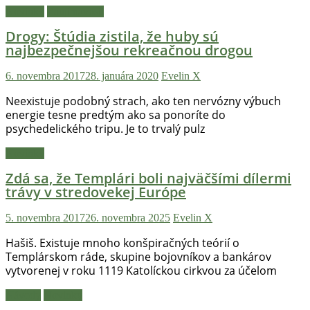
Novinky
Zaujímavosti
Drogy: Štúdia zistila, že huby sú
najbezpečnejšou rekreačnou drogou
6. novembra 2017
28. januára 2020
Evelin X
Neexistuje podobný strach, ako ten nervózny výbuch
energie tesne predtým ako sa ponoríte do
psychedelického tripu. Je to trvalý pulz
Novinky
Zdá sa, že Templári boli najväčšími dílermi
trávy v stredovekej Európe
5. novembra 2017
26. novembra 2025
Evelin X
Hašiš. Existuje mnoho konšpiračných teórií o
Templárskom ráde, skupine bojovníkov a bankárov
vytvorenej v roku 1119 Katolíckou cirkvou za účelom
Návody
Novinky