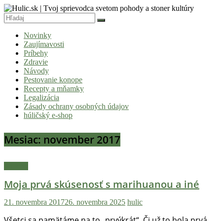
Skip
to
content
Hulic.sk
Novinky
|
Zaujímavosti
Tvoj
Príbehy
Zdravie
sprievodca
Návody
svetom
Pestovanie konope
Recepty a mňamky
pohody
Legalizácia
a
Zásady ochrany osobných údajov
húličský e-shop
stoner
kultúry
Mesiac:
november 2017
Vitaj
v
Príbehy
komunite,
Moja prvá skúsenosť s marihuanou a iné
kde
je
21. novembra 2017
26. novembra 2025
hulic
čas
relatívny.
Všetci sa pamätáme na to „prvýkrát“. Či už to bola prvá