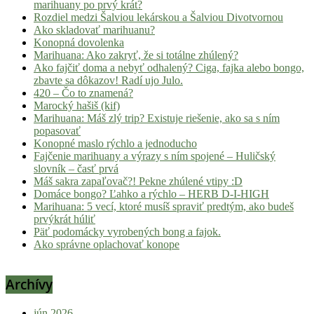
marihuany po prvý krát?
Rozdiel medzi Šalviou lekárskou a Šalviou Divotvornou
Ako skladovať marihuanu?
Konopná dovolenka
Marihuana: Ako zakryť, že si totálne zhúlený?
Ako fajčiť doma a nebyť odhalený? Ciga, fajka alebo bongo,
zbavte sa dôkazov! Radí ujo Julo.
420 – Čo to znamená?
Marocký hašiš (kif)
Marihuana: Máš zlý trip? Existuje riešenie, ako sa s ním
popasovať
Konopné maslo rýchlo a jednoducho
Fajčenie marihuany a výrazy s ním spojené – Huličský
slovník – časť prvá
Máš sakra zapaľovač?! Pekne zhúlené vtipy :D
Domáce bongo? Ľahko a rýchlo – HERB D-I-HIGH
Marihuana: 5 vecí, ktoré musíš spraviť predtým, ako budeš
prvýkrát húliť
Päť podomácky vyrobených bong a fajok.
Ako správne oplachovať konope
Archívy
jún 2026