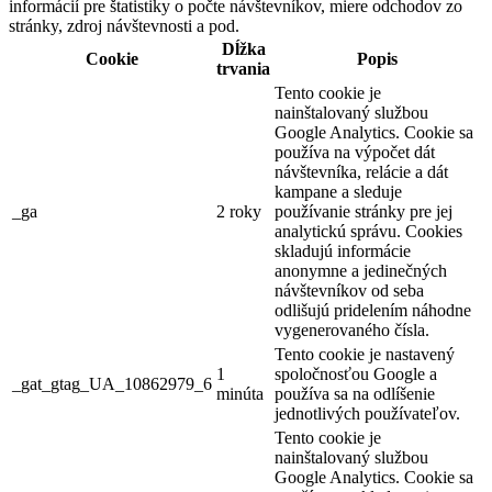
informácií pre štatistiky o počte návštevníkov, miere odchodov zo
stránky, zdroj návštevnosti a pod.
Dĺžka
Cookie
Popis
trvania
Tento cookie je
nainštalovaný službou
Google Analytics. Cookie sa
používa na výpočet dát
návštevníka, relácie a dát
kampane a sleduje
_ga
2 roky
používanie stránky pre jej
analytickú správu. Cookies
skladujú informácie
anonymne a jedinečných
návštevníkov od seba
odlišujú pridelením náhodne
vygenerovaného čísla.
Tento cookie je nastavený
1
spoločnosťou Google a
_gat_gtag_UA_10862979_6
minúta
používa sa na odlíšenie
jednotlivých používateľov.
Tento cookie je
nainštalovaný službou
Google Analytics. Cookie sa