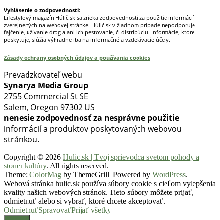
Vyhlásenie o zodpovednosti:
Lifestylový magazín Húlič.sk sa zrieka zodpovednosti za použitie informácií
zverejnených na webovej stránke. Húlič.sk v žiadnom prípade nepodporuje
fajčenie, užívanie drog a ani ich pestovanie, či distribúciu. Informácie, ktoré
poskytuje, slúžia výhradne iba na informačné a vzdelávacie účely.
Zásady ochrany osobných údajov a používania cookies
Prevadzkovateľ webu
Synarya Media Group
2755 Commercial St SE
Salem, Oregon 97302 US
nenesie zodpovednosť za nesprávne použitie
informácií a produktov poskytovaných webovou
stránkou.
Copyright © 2026
Hulic.sk | Tvoj sprievodca svetom pohody a
stoner kultúry
. All rights reserved.
Theme:
ColorMag
by ThemeGrill. Powered by
WordPress
.
Webová stránka hulic.sk používa súbory cookie s cieľom vylepšenia
kvality našich webových stránok. Tieto súbory môžete prijať,
odmietnuť alebo si vybrať, ktoré chcete akceptovať.
Odmietnuť
Spravovať
Prijať všetky