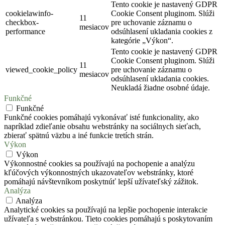
Tento cookie je nastavený GDPR
cookielawinfo-
Cookie Consent pluginom. Slúži
11
checkbox-
pre uchovanie záznamu o
mesiacov
performance
odsúhlasení ukladania cookies z
kategórie „Výkon“.
Tento cookie je nastavený GDPR
Cookie Consent pluginom. Slúži
11
viewed_cookie_policy
pre uchovanie záznamu o
mesiacov
odsúhlasení ukladania cookies.
Neukladá žiadne osobné údaje.
Funkčné
Funkčné
Funkčné cookies pomáhajú vykonávať isté funkcionality, ako
napríklad zdieľanie obsahu webstránky na sociálnych sieťach,
zbierať spätnú väzbu a iné funkcie tretích strán.
Výkon
Výkon
Výkonnostné cookies sa používajú na pochopenie a analýzu
kľúčových výkonnostných ukazovateľov webstránky, ktoré
pomáhajú návštevníkom poskytnúť lepší užívateľský zážitok.
Analýza
Analýza
Analytické cookies sa používajú na lepšie pochopenie interakcie
užívateľa s webstránkou. Tieto cookies pomáhajú s poskytovaním