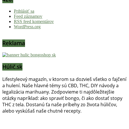
Prihlásiť sa
Feed záznamov
RSS feed komentárov
WordPress.org
Reklama
Húlič.sk
Lifestyleový magazín, v ktorom sa dozvieš všetko o fajčení
a hulení. Naše hlavné témy sú CBD, THC, DIY návody a
legalizácia marihuany. Zodpovieme ti najdôležitejšie
otázky napríklad: ako spraviť bongo, či ako dostať stopy
THC z tela. Dostanú ťa naše príbehy zo života húličov,
alebo vyskúšaš naše chutné recepty.
Prinášame horúce novinky na tieto témy.