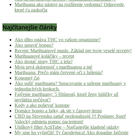
Marihuana ako nástroj na rozšírenie vedomia? Odpovede,
ktoré ťa zaskočia
Najčítanejšie články
Ako dlho ostáva THC vo vašom organizme?
Ako spraviť bongo?
Recept: Marihuanové maslo. Základ pre tvoje veselé recepty!
Marihuanové koláčiky – recept
Ako dostať stopy THC z tela?
Moja prvá skúsenosť s marihuanou a iné
Marihuana: Prečo mám červené oči z húlenia?
Konopný čaj
Ako sušiť marihuanu? Spracovanie a sušenie marihuany v
jednoduchých krokoch.
Fajčenie marihuany: 5 Hlúpostí, ktoré ženy húličky už
nevládzu počúvať!
Kedy a ako polievať konope
Domáce bongo a fajky, ak ste v časovej tiesni
CBD na Slovensku zatiaľ nezlegalizujú !!! Poslanec Jozef
Valocký odmieta pomoc pacientom!
Uhlíkový filter ActiTube – Najčastejšie kladené otázky
My sme ho vyfajčili! Ty čarodejnica! Ako dopadne fajčenie