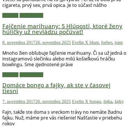
Hulic.sk
cigareta, prvý sex, prvá opica. Je to súčasť nášho
prináša
Novinky
Zaujímavosti
čerstvé
novinky
Fajčenie marihuany: 5 Hlúpostí, ktoré ženy
z
húličky už nevládzu počúvať!
konopnej
scény,
8. novembra 2017
26. novembra 2025
Evelin X
blunt
,
forbes
,
joint
najlepší
Mnoho žien obľubuje fajčenie marihuany. Či sa už jedná o
chill-
instagramovú slečinku alebo milú košieľkovú hráčku
out,
bowlingu. Sme zjednotené práve
stoner
tipy
Novinky
Zaujímavosti
a
Domáce bongo a fajky, ak ste v časovej
lifestyle.
tiesni
Klikni
a
7. novembra 2017
26. novembra 2025
Evelin X
bongo
,
fajka
,
fajky
nalaď
sa
Fajn, takže ste doma s vreckom trávy no nemáte žiadnu
fajku. Nuž, máme pre vás riešenie! Našťastie v priebehu
na
rokov
pohodu.