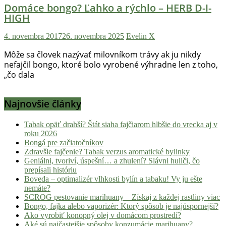
Domáce bongo? Ľahko a rýchlo – HERB D-I-
HIGH
4. novembra 2017
26. novembra 2025
Evelin X
Môže sa človek nazývať milovníkom trávy ak ju nikdy
nefajčil bongo, ktoré bolo vyrobené výhradne len z toho,
„čo dala
Najnovšie články
Tabak opäť drahší? Štát siaha fajčiarom hlbšie do vrecka aj v
roku 2026
Bongá pre začiatočníkov
Zdravšie fajčenie? Tabak verzus aromatické bylinky
Geniálni, tvoriví, úspešní… a zhulení? Slávni huliči, čo
prepísali históriu
Boveda – optimalizér vlhkosti bylín a tabaku! Vy ju ešte
nemáte?
SCROG pestovanie marihuany – Získaj z každej rastliny viac
Bongo, fajka alebo vaporizér: Ktorý spôsob je najúspornejší?
Ako vyrobiť konopný olej v domácom prostredí?
Aké sú najčastejšie spôsoby konzumácie marihuany?