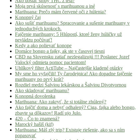
Ako dostať stopy THC z tela?
Moja prvá skúsenosť s marihuanou a iné
Marihuana: Prečo mám červené oči z húlenia?
Konopný čaj
Ako sušiť marihuanu? Spracovanie a sušenie marihuany v
jednoduchých krokoch.
Fajčenie marihuany: 5 Hlúpostí, ktoré ženy húličky už
nevládzu počúvať!
Kedy a ako polievať konope
Domáce bongo a fajky, ak ste v časovej tiesni
CBD na Slovensku zatiaľ nezlegalizujú !!! Poslanec Jozef
Valocký odmieta pomoc pacientom!
Uhlíkový filter ActiTube – Najčastejšie kladené otázky
My sme ho vyfajčili! Ty čarodejnica! Ako dopadne fajčenie
marihuany po prvý krát?
Rozdiel medzi Šalviou lekárskou a Šalviou Divotvornou
Ako skladovať marihuanu?
Konopná dovolenka
Marihuana: Ako zakryť, že si totálne zhúlený?
Ako fajčiť doma a nebyť odhalený? Ciga, fajka alebo bongo,
zbavte sa dôkazov! Radí ujo Julo.
420 – Čo to znamená?
Marocký hašiš (kif)
Marihuana: Máš zlý trip? Existuje riešenie, ako sa s ním
popasovať