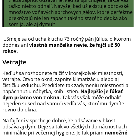
treba zapnúť odsávanie, keď sa sprchujete, takže vás
ťažko niekto odhalí. Navyše, keď už existuje obrovské
množstvo voňavých sprchových gélov, ktoré perfektne
prekrývajú nie len zápach takého starého dedka ako
som ja, ale aj dymu!“
…Smeje sa od ucha k uchu 73 ročný pán Július, o ktorom
dodnes ani
vlastná manželka nevie, že fajčí už 50
rokov.
Vetrajte
Keď už sa rozhodnete fajčiť v ktorejkoľvek miestnosti,
vetrajte. Otvorte okná, zapnite klimatizáciu alebo aj
čističku vzduchu. Predídete tak zadymeniu miestnosti a
napáchnutiu nábytka, kníh i stien.
Najlepšie je fúkať
dym priamo von z okna.
Tak vás však môže odhaliť
nejeden sused nad vami či vedľa vás, ktorému dymíte
rovno do okna.
Na fajčení v sprche je dobré, že odsávanie vlhkosti
odsáva aj dym. Deje sa tak vo všetkých domácnostiach
minimálne pri večernej hygiene. Je tak priam
nemožné