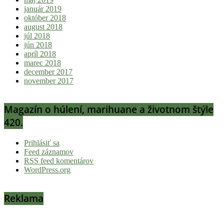
január 2019
október 2018
august 2018
júl 2018
jún 2018
apríl 2018
marec 2018
december 2017
november 2017
Magazín o húlení, marihuane a životnom štýle
420.
Prihlásiť sa
Feed záznamov
RSS feed komentárov
WordPress.org
Reklama