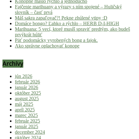
Konopné maslo rýchlo a jednoducho
Fajčenie marihuany a výrazy s ním spojené – Huličský
slovník – časť prvá
Máš sakra zapaľovač?! Pekne zhúlené vtipy :D
Domáce bongo? Ľahko a rýchlo – HERB D-I-HIGH
Marihuana: 5 vecí, ktoré musíš spraviť predtým, ako budeš
prvýkrát húliť
Päť podomácky vyrobených bong a fajok.
Ako správne oplachovať konope
Archívy
jún 2026
február 2026
január 2026
október 2025
august 2025
máj 2025
apríl 2025
marec 2025
február 2025
január 2025
december 2024
október 2024