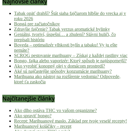
Najnovšie články
Tabak opäť drahší? Štát siaha fajčiarom hlbšie do vrecka aj v
roku 2026
Bongá pre začiatočníkov
Zdravšie fajčenie? Tabak verzus aromatické bylinky
Geniálni, tvoriví, úspešní… a zhulení? Slávni huliči, čo
prepísali históriu
Boveda – optimalizér vlhkosti bylín a tabaku! Vy ju ešte
nemáte?
SCROG pestovanie marihuany – Získaj z každej rastliny viac
Bongo, fajka alebo vaporizér: Ktorý spôsob je najúspornejší?
Ako vyrobiť konopný olej v domácom prostredí?
Aké sú najčastejšie spôsoby konzumácie marihuany?
Marihuana ako nástroj na rozšírenie vedomia? Odpovede,
ktoré ťa zaskočia
Najčítanejšie články
Ako dlho ostáva THC vo vašom organizme?
Ako spraviť bongo?
Recept: Marihuanové maslo. Základ pre tvoje veselé recepty!
Marihuanové koláčiky – recept