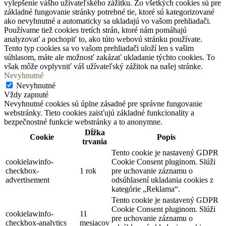
vylepšenie vášho užívateľského zážitku. Zo všetkých cookies sú pre
základné fungovanie stránky potrebné tie, ktoré sú kategorizované
ako nevyhnutné a automaticky sa ukladajú vo vašom prehliadači.
Používame tiež cookies tretích strán, ktoré nám pomáhajú
analyzovať a pochopiť to, ako túto webovú stránku používate.
Tento typ cookies sa vo vašom prehliadači uloží len s vašim
súhlasom, máte ale možnosť zakázať ukladanie týchto cookies. To
však môže ovplyvniť váš užívateľský zážitok na našej stránke.
Nevyhnutné
Nevyhnutné
Vždy zapnuté
Nevyhnutné cookies sú úplne zásadné pre správne fungovanie
webstránky. Tieto cookies zaisťujú základné funkcionality a
bezpečnostné funkcie webstránky a to anonymne.
Dĺžka
Cookie
Popis
trvania
Tento cookie je nastavený GDPR
cookielawinfo-
Cookie Consent pluginom. Slúži
checkbox-
1 rok
pre uchovanie záznamu o
advertisement
odsúhlasení ukladania cookies z
kategórie „Reklama“.
Tento cookie je nastavený GDPR
Cookie Consent pluginom. Slúži
cookielawinfo-
11
pre uchovanie záznamu o
checkbox-analytics
mesiacov