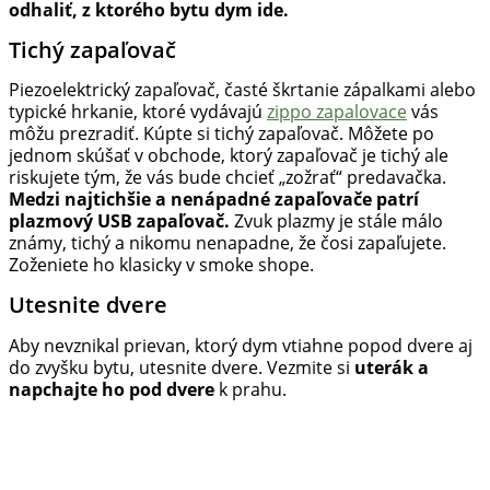
odhaliť, z ktorého bytu dym ide.
Tichý zapaľovač
Piezoelektrický zapaľovač, časté škrtanie zápalkami alebo
typické hrkanie, ktoré vydávajú
zippo zapalovace
vás
môžu prezradiť. Kúpte si tichý zapaľovač. Môžete po
jednom skúšať v obchode, ktorý zapaľovač je tichý ale
riskujete tým, že vás bude chcieť „zožrať“ predavačka.
Medzi najtichšie a nenápadné zapaľovače patrí
plazmový USB zapaľovač.
Zvuk plazmy je stále málo
známy, tichý a nikomu nenapadne, že čosi zapaľujete.
Zoženiete ho klasicky v smoke shope.
Utesnite dvere
Aby nevznikal prievan, ktorý dym vtiahne popod dvere aj
do zvyšku bytu, utesnite dvere. Vezmite si
uterák a
napchajte ho pod dvere
k prahu.