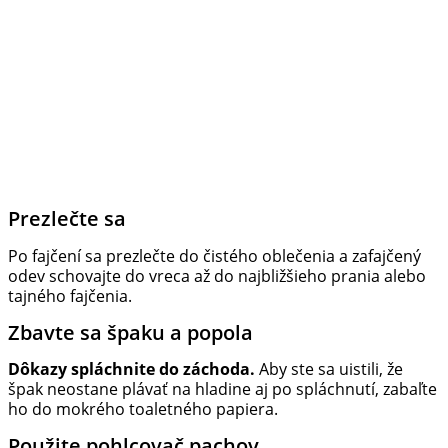
Prezlečte sa
Po fajčení sa prezlečte do čistého oblečenia a zafajčený
odev schovajte do vreca až do najbližšieho prania alebo
tajného fajčenia.
Zbavte sa špaku a popola
Dôkazy spláchnite do záchoda.
Aby ste sa uistili, že
špak neostane plávať na hladine aj po spláchnutí, zabaľte
ho do mokrého toaletného papiera.
Použite pohlcovač pachov