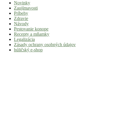
Novinky
|
Zaujímavosti
Tvoj
Príbehy
Zdravie
sprievodca
Návody
svetom
Pestovanie konope
Recepty a mňamky
pohody
Legalizácia
a
Zásady ochrany osobných údajov
húličský e-shop
stoner
kultúry
Vitaj
v
komunite,
kde
je
čas
relatívny.
Hulic.sk
prináša
čerstvé