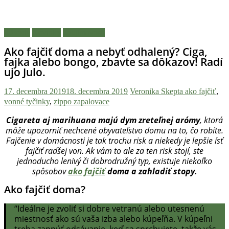
novinky
z
konopnej
Návody
Novinky
Zaujímavosti
scény,
Ako fajčiť doma a nebyť odhalený? Ciga,
najlepší
fajka alebo bongo, zbavte sa dôkazov! Radí
chill-
ujo Julo.
out,
stoner
17. decembra 2019
18. decembra 2019
Veronika Skepta
ako fajčiť
,
tipy
vonné tyčinky
,
zippo zapalovace
a
Cigareta aj marihuana majú dym zreteľnej arómy
, ktorá
lifestyle.
môže upozorniť nechcené obyvateľstvo domu na to, čo robíte.
Klikni
Fajčenie v domácnosti je tak trochu risk a niekedy je lepšie ísť
a
fajčiť radšej von. Ak vám to ale za ten risk stojí, ste
nalaď
jednoducho lenivý či dobrodružný typ, existuje niekoľko
sa
spôsobov
ako fajčiť
doma a zahladiť stopy.
na
Ako fajčiť doma?
pohodu.
“Ideálne je zvoliť si dobre vetranú alebo utesnenú
miestnosť ako sú vaša izba alebo kúpeľňa. V kúpeľni