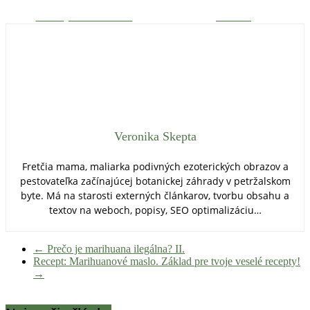
Zdieľaj na Facebooku
Tweetni
Veronika Skepta
Fretčia mama, maliarka podivných ezoterických obrazov a
pestovateľka začínajúcej botanickej záhrady v petržalskom
byte. Má na starosti externých článkarov, tvorbu obsahu a
textov na weboch, popisy, SEO optimalizáciu…
←
Prečo je marihuana ilegálna? II.
Recept: Marihuanové maslo. Základ pre tvoje veselé recepty!
→