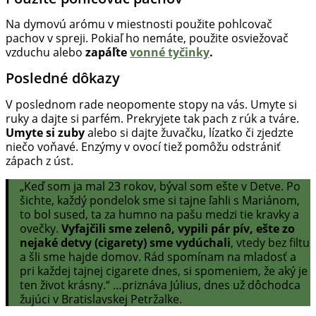
Na dymovú arómu v miestnosti použite pohlcovač
pachov v spreji. Pokiaľ ho nemáte, použite osviežovač
vzduchu alebo
zapáľte
vonné tyčinky
.
Posledné dôkazy
V poslednom rade neopomente stopy na vás. Umyte si
ruky a dajte si parfém. Prekryjete tak pach z rúk a tváre.
Umyte si zuby
alebo si dajte žuvačku, lízatko či zjedzte
niečo voňavé. Enzýmy v ovocí tiež pomôžu odstrániť
zápach z úst.
„Keď som ja mal 23 rokov, býval som ešte v Detve. Po
šichte, každý pondelok sme si tajne ľahli s Mariánom,
to bol sused, ta za humno na pašu medzi tie kravky a
ovečky.
Vyfajčili sme zelenô, vypili pár pív, ešte zo
nejaké detvy (cigarety) sme vydúchali
, vtedy bez filtu
a šli sme hajde domov. Rád spomínam na mladosť a
pri každej tajnej cigarete dnes, si spomeniem, že aký je
ten život krásny.“ …priznáva Július, dnes už dôchodca
žujúci v Bratislavskej Petržalke.