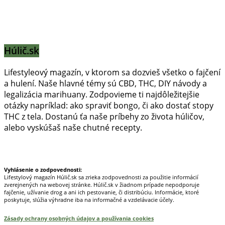
Húlič.sk
Lifestyleový magazín, v ktorom sa dozvieš všetko o fajčení
a hulení. Naše hlavné témy sú CBD, THC, DIY návody a
legalizácia marihuany. Zodpovieme ti najdôležitejšie
otázky napríklad: ako spraviť bongo, či ako dostať stopy
THC z tela. Dostanú ťa naše príbehy zo života húličov,
alebo vyskúšaš naše chutné recepty.
Prinášame horúce novinky na tieto témy.
Vyhlásenie o zodpovednosti:
Lifestylový magazín Húlič.sk sa zrieka zodpovednosti za použitie informácií
zverejnených na webovej stránke. Húlič.sk v žiadnom prípade nepodporuje
fajčenie, užívanie drog a ani ich pestovanie, či distribúciu. Informácie, ktoré
poskytuje, slúžia výhradne iba na informačné a vzdelávacie účely.
Zásady ochrany osobných údajov a používania cookies