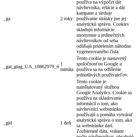
používa na výpočet dát
návštevníka, relácie a dát
kampane a sleduje
_ga
2 roky
používanie stránky pre jej
analytickú správu. Cookies
skladujú informácie
anonymne a jedinečných
návštevníkov od seba
odlišujú pridelením náhodne
vygenerovaného čísla.
Tento cookie je nastavený
1
spoločnosťou Google a
_gat_gtag_UA_10862979_6
minúta
používa sa na odlíšenie
jednotlivých používateľov.
Tento cookie je
nainštalovaný službou
Google Analytics. Cookie sa
používa na skladovanie
informácií o tom, ako
návštevníci webstránku
používajú a pomáha vytvárať
analytickú správu o tom, ako
_gid
1 deň
sa webstránke darí.
Zozbierané dáta, vrátane
počtu návštevníkov, obsahujú