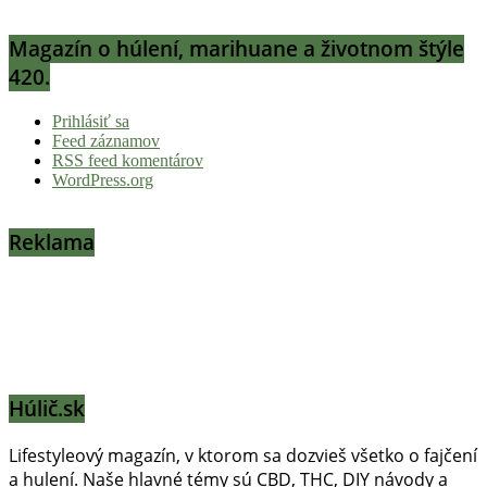
Magazín o húlení, marihuane a životnom štýle
420.
Prihlásiť sa
Feed záznamov
RSS feed komentárov
WordPress.org
Reklama
Húlič.sk
Lifestyleový magazín, v ktorom sa dozvieš všetko o fajčení
a hulení. Naše hlavné témy sú CBD, THC, DIY návody a