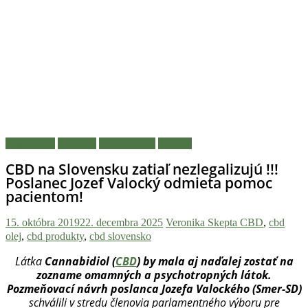
novinky
z
konopnej
scény,
najlepší
chill-
out,
stoner
tipy
Legalizácia
Novinky
Zaujímavosti
Zdravie
a
lifestyle.
CBD na Slovensku zatiaľ nezlegalizujú !!!
Klikni
Poslanec Jozef Valocký odmieta pomoc
a
pacientom!
nalaď
15. októbra 2019
22. decembra 2025
Veronika Skepta
CBD
,
cbd
sa
olej
,
cbd produkty
,
cbd slovensko
na
pohodu.
Látka
Cannabidiol (
CBD
) by mala aj naďalej zostať na
zozname omamných a psychotropných látok.
Pozmeňovací návrh poslanca Jozefa Valockého (Smer-SD)
schválili v stredu členovia parlamentného výboru pre