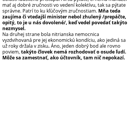
mať aj dobré zručnosti vo vedení kolektívu, tak sa pýtate
správne. Patrí to ku kľúčovým zručnostiam.
Mňa teda
zaujíma či vtedajší minister nebol zhulený /prepáčte,
opitý, to je u nás dovolené/, keď vedel povedať takýto
nezmysel.
Na druhej strane bola nitrianska nemocnica
vyzdvihovaná pre jej ekonomickú kondíciu, ako jediná sa
už roky držala v zisku
.
Áno, jeden dobrý bod ale rovno
poviem,
takýto človek nemá rozhodovať o osude ľudí.
Môže sa zamestnať, ako účtovník, tam nič nepokazí.