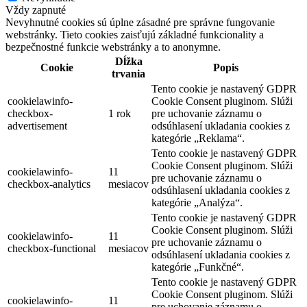
Vždy zapnuté
Nevyhnutné cookies sú úplne zásadné pre správne fungovanie
webstránky. Tieto cookies zaisťujú základné funkcionality a
bezpečnostné funkcie webstránky a to anonymne.
Dĺžka
Cookie
Popis
trvania
Tento cookie je nastavený GDPR
cookielawinfo-
Cookie Consent pluginom. Slúži
checkbox-
1 rok
pre uchovanie záznamu o
advertisement
odsúhlasení ukladania cookies z
kategórie „Reklama“.
Tento cookie je nastavený GDPR
Cookie Consent pluginom. Slúži
cookielawinfo-
11
pre uchovanie záznamu o
checkbox-analytics
mesiacov
odsúhlasení ukladania cookies z
kategórie „Analýza“.
Tento cookie je nastavený GDPR
Cookie Consent pluginom. Slúži
cookielawinfo-
11
pre uchovanie záznamu o
checkbox-functional
mesiacov
odsúhlasení ukladania cookies z
kategórie „Funkčné“.
Tento cookie je nastavený GDPR
Cookie Consent pluginom. Slúži
cookielawinfo-
11
pre uchovanie záznamu o