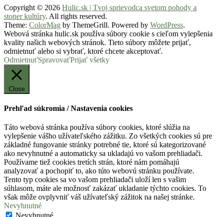
Copyright © 2026
Hulic.sk | Tvoj sprievodca svetom pohody a
stoner kultúry
. All rights reserved.
Theme:
ColorMag
by ThemeGrill. Powered by
WordPress
.
Webová stránka hulic.sk používa súbory cookie s cieľom vylepšenia
kvality našich webových stránok. Tieto súbory môžete prijať,
odmietnuť alebo si vybrať, ktoré chcete akceptovať.
Odmietnuť
Spravovať
Prijať všetky
Close
Prehľad súkromia / Nastavenia cookies
Táto webová stránka používa súbory cookies, ktoré slúžia na
vylepšenie vášho užívateľského zážitku. Zo všetkých cookies sú pre
základné fungovanie stránky potrebné tie, ktoré sú kategorizované
ako nevyhnutné a automaticky sa ukladajú vo vašom prehliadači.
Používame tiež cookies tretích strán, ktoré nám pomáhajú
analyzovať a pochopiť to, ako túto webovú stránku používate.
Tento typ cookies sa vo vašom prehliadači uloží len s vašim
súhlasom, máte ale možnosť zakázať ukladanie týchto cookies. To
však môže ovplyvniť váš užívateľský zážitok na našej stránke.
Nevyhnutné
Nevyhnutné