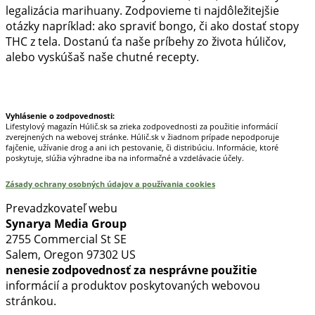
legalizácia marihuany. Zodpovieme ti najdôležitejšie
otázky napríklad: ako spraviť bongo, či ako dostať stopy
THC z tela. Dostanú ťa naše príbehy zo života húličov,
alebo vyskúšaš naše chutné recepty.
Prinášame horúce novinky na tieto témy.
Vyhlásenie o zodpovednosti:
Lifestylový magazín Húlič.sk sa zrieka zodpovednosti za použitie informácií
zverejnených na webovej stránke. Húlič.sk v žiadnom prípade nepodporuje
fajčenie, užívanie drog a ani ich pestovanie, či distribúciu. Informácie, ktoré
poskytuje, slúžia výhradne iba na informačné a vzdelávacie účely.
Zásady ochrany osobných údajov a používania cookies
Prevadzkovateľ webu
Synarya Media Group
2755 Commercial St SE
Salem, Oregon 97302 US
nenesie zodpovednosť za nesprávne použitie
informácií a produktov poskytovaných webovou
stránkou.