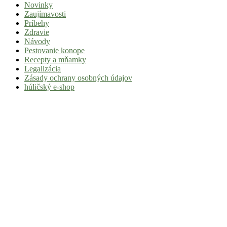
Novinky
|
Zaujímavosti
Tvoj
Príbehy
Zdravie
sprievodca
Návody
svetom
Pestovanie konope
Recepty a mňamky
pohody
Legalizácia
a
Zásady ochrany osobných údajov
húličský e-shop
stoner
kultúry
Vitaj
v
komunite,
kde
je
čas
relatívny.
Hulic.sk
prináša
čerstvé