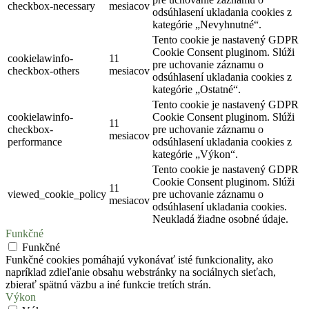
checkbox-necessary
mesiacov
odsúhlasení ukladania cookies z
kategórie „Nevyhnutné“.
Tento cookie je nastavený GDPR
Cookie Consent pluginom. Slúži
cookielawinfo-
11
pre uchovanie záznamu o
checkbox-others
mesiacov
odsúhlasení ukladania cookies z
kategórie „Ostatné“.
Tento cookie je nastavený GDPR
cookielawinfo-
Cookie Consent pluginom. Slúži
11
checkbox-
pre uchovanie záznamu o
mesiacov
performance
odsúhlasení ukladania cookies z
kategórie „Výkon“.
Tento cookie je nastavený GDPR
Cookie Consent pluginom. Slúži
11
viewed_cookie_policy
pre uchovanie záznamu o
mesiacov
odsúhlasení ukladania cookies.
Neukladá žiadne osobné údaje.
Funkčné
Funkčné
Funkčné cookies pomáhajú vykonávať isté funkcionality, ako
napríklad zdieľanie obsahu webstránky na sociálnych sieťach,
zbierať spätnú väzbu a iné funkcie tretích strán.
Výkon