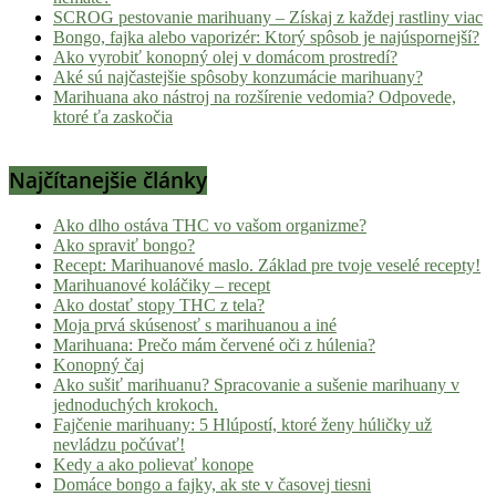
SCROG pestovanie marihuany – Získaj z každej rastliny viac
Bongo, fajka alebo vaporizér: Ktorý spôsob je najúspornejší?
Ako vyrobiť konopný olej v domácom prostredí?
Aké sú najčastejšie spôsoby konzumácie marihuany?
Marihuana ako nástroj na rozšírenie vedomia? Odpovede,
ktoré ťa zaskočia
Najčítanejšie články
Ako dlho ostáva THC vo vašom organizme?
Ako spraviť bongo?
Recept: Marihuanové maslo. Základ pre tvoje veselé recepty!
Marihuanové koláčiky – recept
Ako dostať stopy THC z tela?
Moja prvá skúsenosť s marihuanou a iné
Marihuana: Prečo mám červené oči z húlenia?
Konopný čaj
Ako sušiť marihuanu? Spracovanie a sušenie marihuany v
jednoduchých krokoch.
Fajčenie marihuany: 5 Hlúpostí, ktoré ženy húličky už
nevládzu počúvať!
Kedy a ako polievať konope
Domáce bongo a fajky, ak ste v časovej tiesni