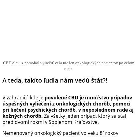
CBD olej už pomohol vyliečiť veľa nie len onkologických pacientov po celom
svete.
A teda, takíto ľudia nám vedú štát?!
V zahraničí, kde je
povolené CBD je množstvo prípadov
úspešných vyliečení z onkologických chorôb, pomoci
pri liečení psychických chorôb, v neposlednom rade aj
kožných chorôb.
Za všetky jeden prípad, ktorý sa stal
pred dvomi rokmi v Spojenom Kráľovstve.
Nemenovaný onkologický pacient vo veku 81rokov