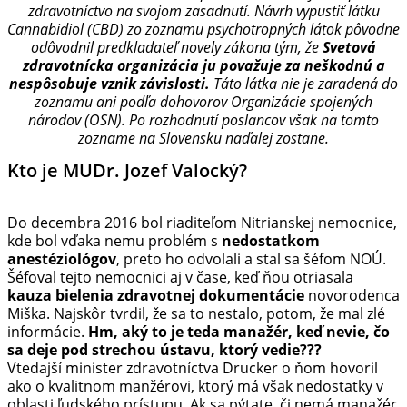
zdravotníctvo na svojom zasadnutí. Návrh vypustiť látku
Cannabidiol (CBD) zo zoznamu psychotropných látok pôvodne
odôvodnil predkladateľ novely zákona tým, že
Svetová
zdravotnícka organizácia ju považuje za neškodnú a
nespôsobuje vznik závislosti.
Táto látka nie je zaradená do
zoznamu ani podľa dohovorov Organizácie spojených
národov (OSN). Po rozhodnutí poslancov však na tomto
zozname na Slovensku naďalej zostane.
Kto je MUDr. Jozef Valocký?
Do decembra 2016 bol riaditeľom Nitrianskej nemocnice,
kde bol vďaka nemu problém s
nedostatkom
anestéziológov
, preto ho odvolali a stal sa šéfom NOÚ.
Šéfoval tejto nemocnici aj v čase, keď ňou otriasala
kauza bielenia zdravotnej dokumentácie
novorodenca
Miška. Najskôr tvrdil, že sa to nestalo, potom, že mal zlé
informácie.
Hm, aký to je teda manažér, keď nevie, čo
sa deje pod strechou ústavu, ktorý vedie???
Vtedajší minister zdravotníctva Drucker o ňom hovoril
ako o kvalitnom manžérovi, ktorý má však nedostatky v
oblasti ľudského prístupu. Ak sa pýtate, či nemá manažér