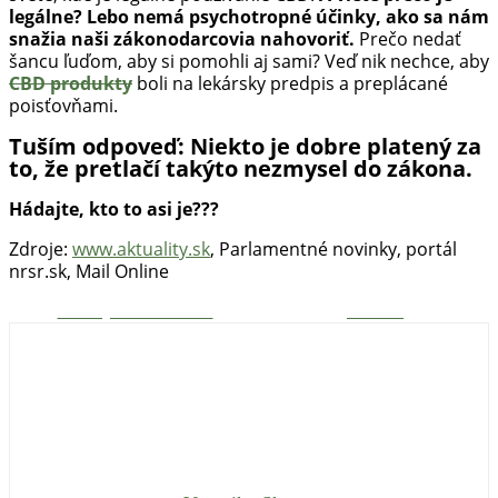
legálne? Lebo nemá psychotropné účinky, ako sa nám
snažia naši zákonodarcovia nahovoriť.
Prečo nedať
šancu ľuďom, aby si pomohli aj sami? Veď nik nechce, aby
CBD produkty
boli na lekársky predpis a preplácané
poisťovňami.
Tuším odpoveď: Niekto je dobre platený za
to, že pretlačí takýto nezmysel do zákona.
Hádajte, kto to asi je???
Zdroje:
www.aktuality.sk
, Parlamentné novinky, portál
nrsr.sk, Mail Online
Zdieľaj na Facebooku
Tweetni