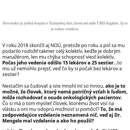
Slovensko je jediná krajina v Európskej únii, ktorá má stále CBD ilegálne. Aj to
je našou vizitkou.
V roku 2018 skončil aj NOÚ, pretože po roku a pol sa mu
podarilo rozložiť takmer celý kolektív, keďže je dobrým
manažérom, len mu chýba schopnosť viesť kolektív.
Počas jeho vedenia odišlo 15 lekárov a 25 sestier
…to
mu už nemohlo prejsť, veď čo by si počali bez lekárov a
sestier?
Nestačím sa čudovať a iste mnohí iní so mnou,
ako je to
možné, že človek, ktorý nemá patričný vzťah k ľuďom,
môže rozhodovať o osude onkologických pacientov.
Čo si má o tom myslieť človek, ktorému život visí na
vlásku a oni mu odoprú možnosť si pomôcť?
To, že má
zodpovedajúce vzdelanie neznamená nič, veď aj Dr.
Mengele mal vzdelanie a ako ho použil?