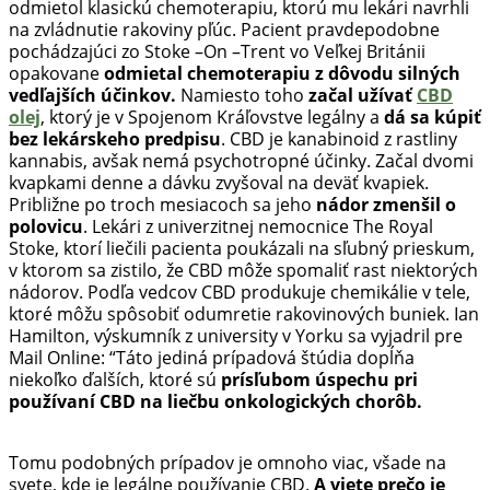
odmietol klasickú chemoterapiu, ktorú mu lekári navrhli
na zvládnutie rakoviny pľúc. Pacient pravdepodobne
pochádzajúci zo Stoke –On –Trent vo Veľkej Británii
opakovane
odmietal chemoterapiu z dôvodu silných
vedľajších účinkov.
Namiesto toho
začal užívať
CBD
olej
, ktorý je v Spojenom Kráľovstve legálny a
dá sa kúpiť
bez lekárskeho predpisu
. CBD je kanabinoid z rastliny
kannabis, avšak nemá psychotropné účinky. Začal dvomi
kvapkami denne a dávku zvyšoval na deväť kvapiek.
Približne po troch mesiacoch sa jeho
nádor zmenšil o
polovicu
. Lekári z univerzitnej nemocnice The Royal
Stoke, ktorí liečili pacienta poukázali na sľubný prieskum,
v ktorom sa zistilo, že CBD môže spomaliť rast niektorých
nádorov. Podľa vedcov CBD produkuje chemikálie v tele,
ktoré môžu spôsobiť odumretie rakovinových buniek. Ian
Hamilton, výskumník z university v Yorku sa vyjadril pre
Mail Online: “Táto jediná prípadová štúdia dopĺňa
niekoľko ďalších, ktoré sú
prísľubom úspechu pri
používaní CBD na liečbu onkologických chorôb.
Tomu podobných prípadov je omnoho viac, všade na
svete, kde je legálne používanie CBD.
A viete prečo je