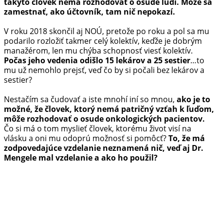
takýto človek nemá rozhodovať o osude ľudí. Môže sa
zamestnať, ako účtovník, tam nič nepokazí.
V roku 2018 skončil aj NOÚ, pretože po roku a pol sa mu
podarilo rozložiť takmer celý kolektív, keďže je dobrým
manažérom, len mu chýba schopnosť viesť kolektív.
Počas jeho vedenia odišlo 15 lekárov a 25 sestier
…to
mu už nemohlo prejsť, veď čo by si počali bez lekárov a
sestier?
Nestačím sa čudovať a iste mnohí iní so mnou,
ako je to
možné, že človek, ktorý nemá patričný vzťah k ľuďom,
môže rozhodovať o osude onkologických pacientov.
Čo si má o tom myslieť človek, ktorému život visí na
vlásku a oni mu odoprú možnosť si pomôcť?
To, že má
zodpovedajúce vzdelanie neznamená nič, veď aj Dr.
Mengele mal vzdelanie a ako ho použil?