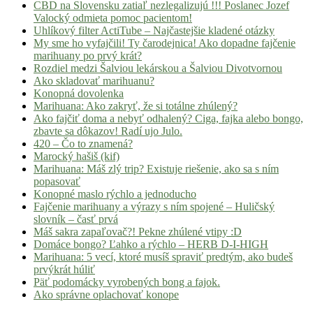
CBD na Slovensku zatiaľ nezlegalizujú !!! Poslanec Jozef
Valocký odmieta pomoc pacientom!
Uhlíkový filter ActiTube – Najčastejšie kladené otázky
My sme ho vyfajčili! Ty čarodejnica! Ako dopadne fajčenie
marihuany po prvý krát?
Rozdiel medzi Šalviou lekárskou a Šalviou Divotvornou
Ako skladovať marihuanu?
Konopná dovolenka
Marihuana: Ako zakryť, že si totálne zhúlený?
Ako fajčiť doma a nebyť odhalený? Ciga, fajka alebo bongo,
zbavte sa dôkazov! Radí ujo Julo.
420 – Čo to znamená?
Marocký hašiš (kif)
Marihuana: Máš zlý trip? Existuje riešenie, ako sa s ním
popasovať
Konopné maslo rýchlo a jednoducho
Fajčenie marihuany a výrazy s ním spojené – Huličský
slovník – časť prvá
Máš sakra zapaľovač?! Pekne zhúlené vtipy :D
Domáce bongo? Ľahko a rýchlo – HERB D-I-HIGH
Marihuana: 5 vecí, ktoré musíš spraviť predtým, ako budeš
prvýkrát húliť
Päť podomácky vyrobených bong a fajok.
Ako správne oplachovať konope