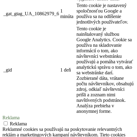
Tento cookie je nastavený
1
spoločnosťou Google a
_gat_gtag_UA_10862979_6
minúta
používa sa na odlíšenie
jednotlivých používateľov.
Tento cookie je
nainštalovaný službou
Google Analytics. Cookie sa
používa na skladovanie
informácií o tom, ako
návštevníci webstránku
používajú a pomáha vytvárať
analytickú správu o tom, ako
_gid
1 deň
sa webstránke darí.
Zozbierané dáta, vrátane
počtu návštevníkov, obsahujú
zdroj, odkiaľ návštevníci
prišli a zoznam nimi
navštívených podstránok.
Analýza prebieha v
anonymnej forme.
Reklama
Reklama
Reklamné cookies sa používajú na poskytovanie relevantných
reklám a marketingových kampaní návštevníkom. Tieto cookies