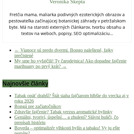
Veronika Skepta
Fretčia mama, maliarka podivných ezoterických obrazov a
pestovateľka začínajúcej botanickej záhrady v petržalskom
byte. Má na starosti externých článkarov, tvorbu obsahu a
textov na weboch, popisy, SEO optimalizáciu…
←
Vianoce sú predo dvermi. Bongo naleštené, fajky
prečistené
My sme ho vyfajčili! Ty čarodejnica! Ako dopadne fajčenie
marihuany po prvý krát?
→
Najnovšie články
Tabak opäť drahší? Štát siaha fajčiarom hlbšie do vrecka aj v
roku 2026
Bongá pre začiatočníkov
Zdravšie fajčenie? Tabak verzus aromatické bylinky
Geniálni, tvoriví, úspešní… a zhulení? Slávni huliči, čo
prepísali históriu
Boveda – optimalizér vlhkosti bylín a tabaku! Vy ju ešte
nemáte?