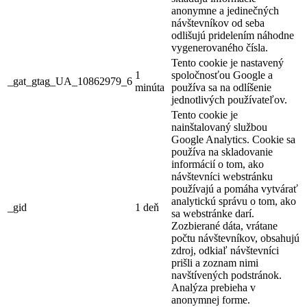
anonymne a jedinečných
návštevníkov od seba
odlišujú pridelením náhodne
vygenerovaného čísla.
Tento cookie je nastavený
1
spoločnosťou Google a
_gat_gtag_UA_10862979_6
minúta
používa sa na odlíšenie
jednotlivých používateľov.
Tento cookie je
nainštalovaný službou
Google Analytics. Cookie sa
používa na skladovanie
informácií o tom, ako
návštevníci webstránku
používajú a pomáha vytvárať
analytickú správu o tom, ako
_gid
1 deň
sa webstránke darí.
Zozbierané dáta, vrátane
počtu návštevníkov, obsahujú
zdroj, odkiaľ návštevníci
prišli a zoznam nimi
navštívených podstránok.
Analýza prebieha v
anonymnej forme.