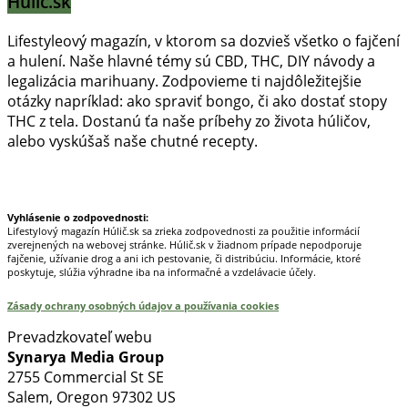
Húlič.sk
Lifestyleový magazín, v ktorom sa dozvieš všetko o fajčení
a hulení. Naše hlavné témy sú CBD, THC, DIY návody a
legalizácia marihuany. Zodpovieme ti najdôležitejšie
otázky napríklad: ako spraviť bongo, či ako dostať stopy
THC z tela. Dostanú ťa naše príbehy zo života húličov,
alebo vyskúšaš naše chutné recepty.
Prinášame horúce novinky na tieto témy.
Vyhlásenie o zodpovednosti:
Lifestylový magazín Húlič.sk sa zrieka zodpovednosti za použitie informácií
zverejnených na webovej stránke. Húlič.sk v žiadnom prípade nepodporuje
fajčenie, užívanie drog a ani ich pestovanie, či distribúciu. Informácie, ktoré
poskytuje, slúžia výhradne iba na informačné a vzdelávacie účely.
Zásady ochrany osobných údajov a používania cookies
Prevadzkovateľ webu
Synarya Media Group
2755 Commercial St SE
Salem, Oregon 97302 US