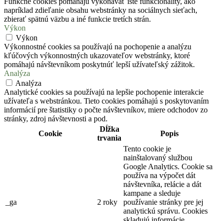
Funkčné cookies pomáhajú vykonávať isté funkcionality, ako
napríklad zdieľanie obsahu webstránky na sociálnych sieťach,
zbierať spätnú väzbu a iné funkcie tretích strán.
Výkon
Výkon
Výkonnostné cookies sa používajú na pochopenie a analýzu
kľúčových výkonnostných ukazovateľov webstránky, ktoré
pomáhajú návštevníkom poskytnúť lepší užívateľský zážitok.
Analýza
Analýza
Analytické cookies sa používajú na lepšie pochopenie interakcie
užívateľa s webstránkou. Tieto cookies pomáhajú s poskytovaním
informácií pre štatistiky o počte návštevníkov, miere odchodov zo
stránky, zdroj návštevnosti a pod.
Dĺžka
Cookie
Popis
trvania
Tento cookie je
nainštalovaný službou
Google Analytics. Cookie sa
používa na výpočet dát
návštevníka, relácie a dát
kampane a sleduje
_ga
2 roky
používanie stránky pre jej
analytickú správu. Cookies
skladujú informácie