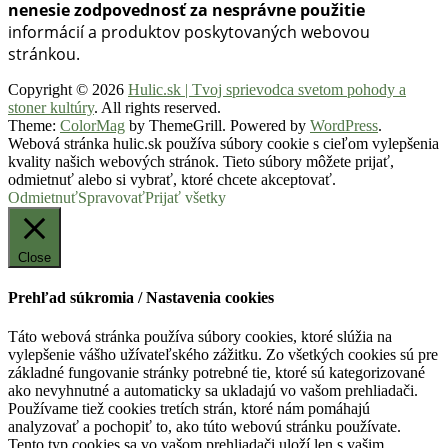
nenesie zodpovednosť za nesprávne použitie
informácií a produktov poskytovaných webovou
stránkou.
Copyright © 2026
Hulic.sk | Tvoj sprievodca svetom pohody a
stoner kultúry
. All rights reserved.
Theme:
ColorMag
by ThemeGrill. Powered by
WordPress
.
Webová stránka hulic.sk používa súbory cookie s cieľom vylepšenia
kvality našich webových stránok. Tieto súbory môžete prijať,
odmietnuť alebo si vybrať, ktoré chcete akceptovať.
Odmietnuť
Spravovať
Prijať všetky
Close
Prehľad súkromia / Nastavenia cookies
Táto webová stránka používa súbory cookies, ktoré slúžia na
vylepšenie vášho užívateľského zážitku. Zo všetkých cookies sú pre
základné fungovanie stránky potrebné tie, ktoré sú kategorizované
ako nevyhnutné a automaticky sa ukladajú vo vašom prehliadači.
Používame tiež cookies tretích strán, ktoré nám pomáhajú
analyzovať a pochopiť to, ako túto webovú stránku používate.
Tento typ cookies sa vo vašom prehliadači uloží len s vašim