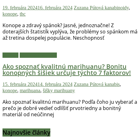
19. februára 2024
16. februára 2024
Zuzana Pútová
kanabinoidy
,
konope
,
thc
Konope a zdravý spánok? Jasné, jednoznačne! Z
doterajších štatistík vyplýva, že problémy so spánkom má
až tretina dospelej populácie. Neschopnosť
Návody
Pestovanie konope
Ako spoznať kvalitnú marihuanu? Bonitu
konopných šišiek určuje týchto 7 faktorov!
15. februára 2024
14. februára 2024
Zuzana Pútová
kanabis
,
konope
,
marihuana
,
šišky marihuany
Ako spoznať kvalitnú marihuanu? Podľa čoho ju vyberať a
prečo je dobré vedieť odlíšiť prvotriedny a bonitný
materiál od neúčinnej
Najnovšie články