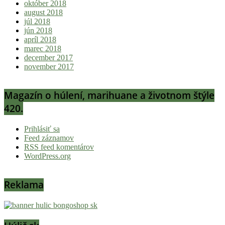
október 2018
august 2018
júl 2018
jún 2018
apríl 2018
marec 2018
december 2017
november 2017
Magazín o húlení, marihuane a životnom štýle
420.
Prihlásiť sa
Feed záznamov
RSS feed komentárov
WordPress.org
Reklama