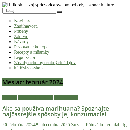
Skip
to
content
Hulic.sk
Novinky
|
Zaujímavosti
Tvoj
Príbehy
Zdravie
sprievodca
Návody
svetom
Pestovanie konope
Recepty a mňamky
pohody
Legalizácia
a
Zásady ochrany osobných údajov
húličský e-shop
stoner
kultúry
Mesiac:
február 2024
Vitaj
v
Návody
Pestovanie konope
Zaujímavosti
komunite,
Ako sa používa marihuana? Spoznajte
kde
najčastejšie spôsoby jej konzumácie!
je
čas
26. februára 2024
29. decembra 2025
Zuzana Pútová
bongo
,
dab rig
,
relatívny.