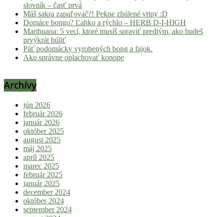
slovník – časť prvá
Máš sakra zapaľovač?! Pekne zhúlené vtipy :D
Domáce bongo? Ľahko a rýchlo – HERB D-I-HIGH
Marihuana: 5 vecí, ktoré musíš spraviť predtým, ako budeš
prvýkrát húliť
Päť podomácky vyrobených bong a fajok.
Ako správne oplachovať konope
Archívy
jún 2026
február 2026
január 2026
október 2025
august 2025
máj 2025
apríl 2025
marec 2025
február 2025
január 2025
december 2024
október 2024
september 2024