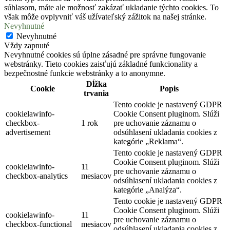
súhlasom, máte ale možnosť zakázať ukladanie týchto cookies. To
však môže ovplyvniť váš užívateľský zážitok na našej stránke.
Nevyhnutné
Nevyhnutné
Vždy zapnuté
Nevyhnutné cookies sú úplne zásadné pre správne fungovanie
webstránky. Tieto cookies zaisťujú základné funkcionality a
bezpečnostné funkcie webstránky a to anonymne.
Dĺžka
Cookie
Popis
trvania
Tento cookie je nastavený GDPR
cookielawinfo-
Cookie Consent pluginom. Slúži
checkbox-
1 rok
pre uchovanie záznamu o
advertisement
odsúhlasení ukladania cookies z
kategórie „Reklama“.
Tento cookie je nastavený GDPR
Cookie Consent pluginom. Slúži
cookielawinfo-
11
pre uchovanie záznamu o
checkbox-analytics
mesiacov
odsúhlasení ukladania cookies z
kategórie „Analýza“.
Tento cookie je nastavený GDPR
Cookie Consent pluginom. Slúži
cookielawinfo-
11
pre uchovanie záznamu o
checkbox-functional
mesiacov
odsúhlasení ukladania cookies z