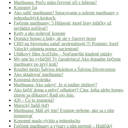
Marihuana: Prečo mám červené oči z húlenia?
Konopný čaj
Ako sušiť marihuanu? Spracovanie a sušenie marihuany v
jednoduchých krokoch.
Fajčenie marihuany: 5 Hlúpostí, ktoré ženy húličky už
nevládzu počúvať!
Kedy a ako polievať konope
Domáce bongo a fajky, ak ste v časovej tiesni
CBD na Slovensku zatiaľ nezlegalizujú !!! Poslanec Jozef
Valocký odmieta pomoc pacientom!
Uhlíkový filter ActiTube – Najčastejšie kladené otázky
My sme ho vyfajčili! Ty čarodejnica! Ako dopadne fajčenie
marihuany po prvý krát?
Rozdiel medzi Šalviou lekárskou a Šalviou Divotvornou
Ako skladovať marihuanu?
Konopná dovolenka
Marihuana: Ako zakryť, že si totálne zhúlený?
Ako fajčiť doma a nebyť odhalený? Ciga, fajka alebo bongo,
zbavte sa dôkazov! Radí ujo Julo.
420 – Čo to znamená?
Marocký hašiš (kif)
Marihuana: Máš zlý trip? Existuje riešenie, ako sa s ním
popasovať
Konopné maslo rýchlo a jednoducho
Fajčenie marihuany a výrazy s ním spojené – Huličský