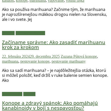
kanabis
,
konope
,
marihuana
,
vapovanie
,
vodná fajka
Hulic.sk
prináša
Ako sa používa marihuana? Začnime tým, že marihuana
čerstvé
je najrozšírenejšou mäkkou drogou nielen na Slovensku,
ale i vo svete. Jej
novinky
z
konopnej
Návody
Pestovanie konope
scény,
Začíname správne: Ako zasadiť marihuanu
najlepší
krok za krokom
chill-
out,
22. februára 2024
29. decembra 2025
Zuzana Pútová
konope
,
stoner
marihuana
,
pestovanie konope
,
pestovanie marihuany
tipy
a
Ako sa sadí marihuana? – je najdôležitejšia otázka, ktorú
lifestyle.
si môžeš položiť, keď držíš v ruke balenie semien konope.
Klikni
Ako
a
nalaď
Zaujímavosti
Zdravie
sa
na
Konope a zdravý spánok: Ako pomáhajú
pohodu.
kanabinoidy v boji s nespavosťou?