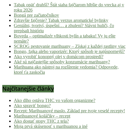
Tabak opäť drahší? Štát siaha fajčiarom hlbšie do vrecka aj v
roku 2026
Bongá pre začiatočníkov
Zdravšie fajčenie? Tabak verzus aromatické bylinky
Geniálni, tvoriví, úspešní… a zhulení? Slávni huliči, čo
prepísali históriu
Boveda – optimalizér vlhkosti bylín a tabaku! Vy ju ešte
nemáte?
SCROG pestovanie marihuany – Získaj z každej rastliny viac
Bongo, fajka alebo vaporizér: Ktorý spôsob je najúspornejší?
Ako vyrobiť konopný olej v domácom prostredí?
Aké sú najčastejšie spôsoby konzumácie marihuany?
Marihuana ako nástroj na rozšírenie vedomia? Odpovede,
ktoré ťa zaskočia
Najčítanejšie články
Ako dlho ostáva THC vo vašom organizme?
Ako spraviť bongo?
Recept: Marihuanové maslo. Základ pre tvoje veselé recepty!
Marihuanové koláčiky – recept
Ako dostať stopy THC z tela?
Moja prvá skúsenosť s marihuanou a iné