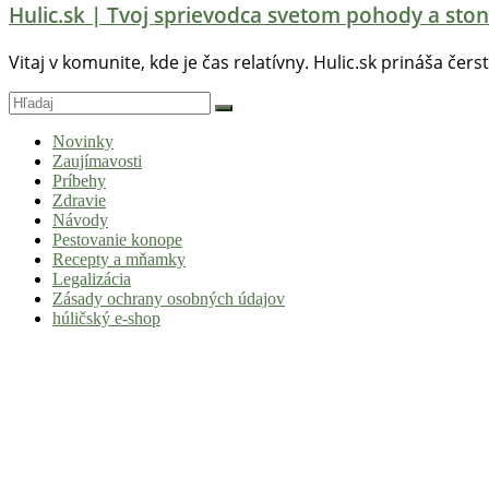
Hulic.sk | Tvoj sprievodca svetom pohody a ston
Vitaj v komunite, kde je čas relatívny. Hulic.sk prináša čers
Novinky
Zaujímavosti
Príbehy
Zdravie
Návody
Pestovanie konope
Recepty a mňamky
Legalizácia
Zásady ochrany osobných údajov
húličský e-shop