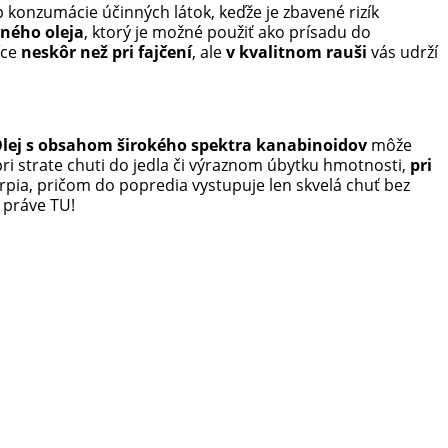
 konzumácie účinných látok, keďže je zbavené rizík
ného oleja
, ktorý je možné použiť ako prísadu do
íce
neskôr než pri fajčení
, ale
v kvalitnom rauši
vás udrží
lej s obsahom širokého spektra kanabinoidov
môže
ri strate chuti do jedla či výraznom úbytku hmotnosti,
pri
rpia, pričom do popredia vystupuje len skvelá chuť bez
práve TU!