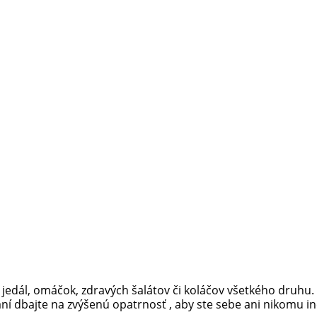
o jedál, omáčok, zdravých šalátov či koláčov všetkého druhu
aní dbajte na zvýšenú opatrnosť , aby ste sebe ani nikomu i