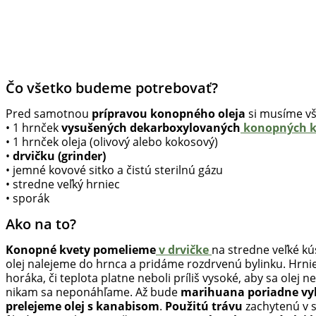
Čo všetko budeme potrebovať?
Pred samotnou
prípravou konopného oleja
si musíme vš
• 1 hrnček
vysušených dekarboxylovaných
konopných k
• 1 hrnček oleja (olivový alebo kokosový)
•
drvičku (grinder)
• jemné kovové sitko a čistú sterilnú gázu
• stredne veľký hrniec
• sporák
Ako na to?
Konopné kvety pomelieme
v drvičke
na stredne veľké kú
olej nalejeme do hrnca a pridáme rozdrvenú bylinku. Hrn
horáka, či teplota platne neboli príliš vysoké, aby sa olej
nikam sa neponáhľame. Až bude
marihuana poriadne v
prelejeme olej s kanabisom
.
Použitú trávu
zachytenú v s