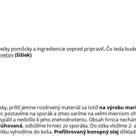
etky pomôcky a ingrediencie vopred pripraviť. Čo teda bu
vetov
(šišiek)
sky, príliš jemne rozdrvený materiál sa totiž
na výrobu mar
iec postavíme na sporák a zmes varíme na veľmi miernom o
 nespálil a nedošlo k jeho znehodnoteniu. Obsah hrnca nechám
ylúhovaná
, odložíme hrniec zo sporáka. Do sitka vložíme 2- 
itku vyhodíme do koša.
Prefiltrovaný konopný olej
dôklad