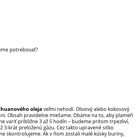
deme potrebovať?
ihuanového oleja
veľmi nehodí. Olivový alebo kokosový
hni. Obsah pravidelne miešame. Dbáme na to, aby plameň
e variť približne 3 až 5 hodín – budeme pritom trpezliví,
až 3-krát preloženú gázu. Cez takto upravené sitko
ne skontrolujeme. Ak v ňom zostali malé kúsky buriny,