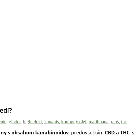
edí?
enie
,
ginder
,
high efekt
,
kanabis
,
konopný olej
,
marihuana
,
rauš
,
thc
iny s obsahom kanabinoidov
, predovšetkým
CBD a THC
, 