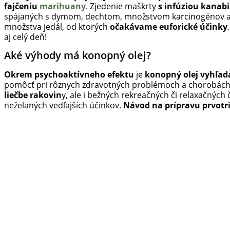
fajčeniu
marihuany
. Zjedenie maškrty
s infúziou kanab
spájaných s dymom, dechtom, množstvom karcinogénov a
množstva jedál, od ktorých
očakávame euforické účinky
aj celý deň!
Aké výhody má konopný olej?
Okrem psychoaktívneho efektu
je
konopný olej vyhľa
pomôcť pri rôznych zdravotných problémoch a chorobách, ak
liečbe rakovin
y, ale i bežných rekreačných či relaxačných
neželaných vedľajších účinkov.
Návod na prípravu prvotr