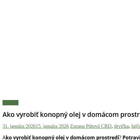
Návody
Ako vyrobiť konopný olej v domácom prostr
31. januára 2026
15. januára 2026
Zuzana Pútová
CBD
,
drvička
,
fajč
A
ko vyrobiť konopný olej v domácom prostredí
?
Potrav