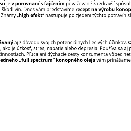
isu
je
v porovnaní s fajčením
považované za zdravší spôsob
 škodlivín. Dnes vám predstavíme
recept na výrobu konop
. Známy „
high efekt
“ nastupuje po zjedení týchto potravín s
dávaný
aj z dôvodu svojich potenciálnych liečivých účinkov.
O
o je úzkosť, stres, napätie alebo depresia. Používa sa aj p
 činnostiach. Pľúca ani dýchacie cesty konzumenta vôbec net
iedneho „full spectrum“ konopného oleja
vám prinášame 