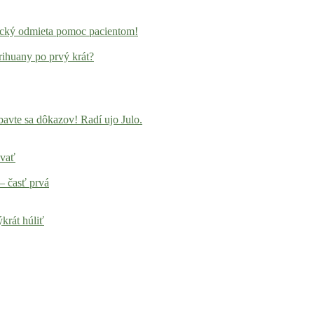
locký odmieta pomoc pacientom!
rihuany po prvý krát?
avte sa dôkazov! Radí ujo Julo.
ovať
– časť prvá
krát húliť