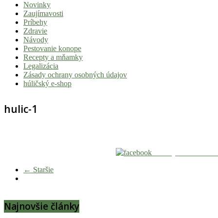
Novinky
|
Zaujímavosti
Tvoj
Príbehy
Zdravie
sprievodca
Návody
svetom
Pestovanie konope
Recepty a mňamky
pohody
Legalizácia
a
Zásady ochrany osobných údajov
húličský e-shop
stoner
kultúry
hulic-1
Vitaj
v
komunite,
kde
Zdieľaj na Facebook
je
← Staršie
čas
relatívny.
Hulic.sk
Najnovšie články
prináša
čerstvé