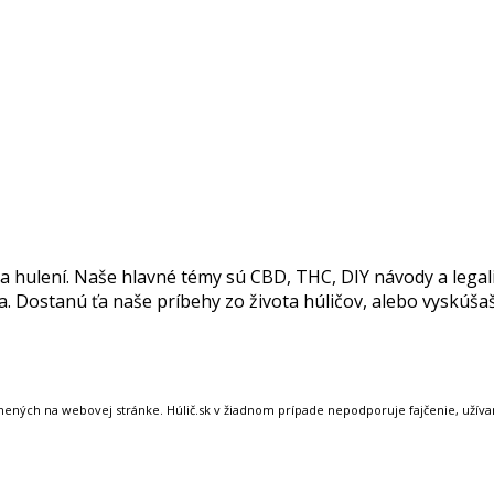
 a hulení. Naše hlavné témy sú CBD, THC, DIY návody a legal
la. Dostanú ťa naše príbehy zo života húličov, alebo vyskúša
nených na webovej stránke. Húlič.sk v žiadnom prípade nepodporuje fajčenie, užívanie