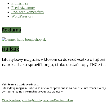
Prihlásiť sa
Feed záznamov
RSS feed komentárov
WordPress.org
Reklama
Húlič.sk
Lifestyleový magazín, v ktorom sa dozvieš všetko o fajčení
napríklad: ako spraviť bongo, či ako dostať stopy THC z te
Prinášame horúce novinky na tieto témy.
Vyhlásenie o zodpovednosti:
Lifestylový magazín Húlič.sk sa zrieka zodpovednosti za použitie informácií zverej
výhradne iba na informačné a vzdelávacie účely.
Zásady ochrany osobných údajov a používania cookies