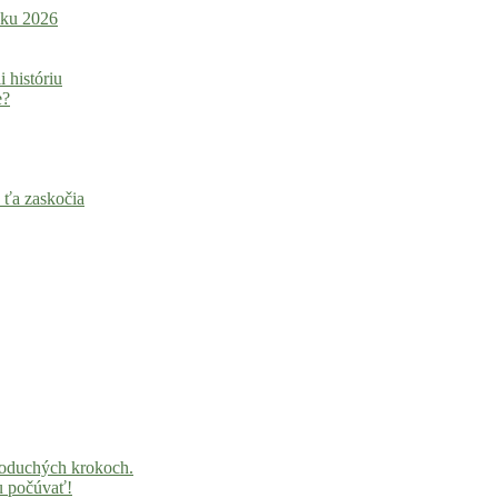
roku 2026
i históriu
e?
 ťa zaskočia
noduchých krokoch.
u počúvať!