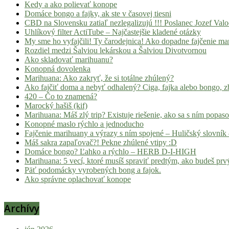
Kedy a ako polievať konope
Domáce bongo a fajky, ak ste v časovej tiesni
CBD na Slovensku zatiaľ nezlegalizujú !!! Poslanec Jozef Va
Uhlíkový filter ActiTube – Najčastejšie kladené otázky
My sme ho vyfajčili! Ty čarodejnica! Ako dopadne fajčenie ma
Rozdiel medzi Šalviou lekárskou a Šalviou Divotvornou
Ako skladovať marihuanu?
Konopná dovolenka
Marihuana: Ako zakryť, že si totálne zhúlený?
Ako fajčiť doma a nebyť odhalený? Ciga, fajka alebo bongo, zb
420 – Čo to znamená?
Marocký hašiš (kif)
Marihuana: Máš zlý trip? Existuje riešenie, ako sa s ním popas
Konopné maslo rýchlo a jednoducho
Fajčenie marihuany a výrazy s ním spojené – Huličský slovník 
Máš sakra zapaľovač?! Pekne zhúlené vtipy :D
Domáce bongo? Ľahko a rýchlo – HERB D-I-HIGH
Marihuana: 5 vecí, ktoré musíš spraviť predtým, ako budeš prvý
Päť podomácky vyrobených bong a fajok.
Ako správne oplachovať konope
Archívy