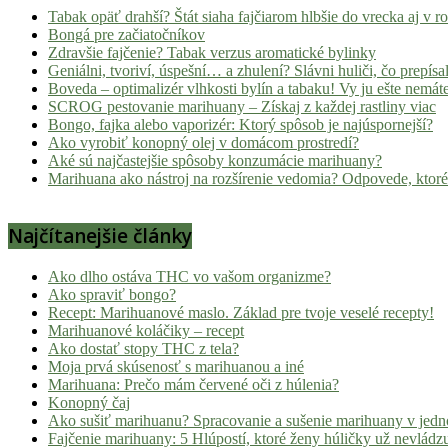
novinky
Tabak opäť drahší? Štát siaha fajčiarom hlbšie do vrecka aj v 
Bongá pre začiatočníkov
z
Zdravšie fajčenie? Tabak verzus aromatické bylinky
konopnej
Geniálni, tvoriví, úspešní… a zhulení? Slávni huliči, čo prepísal
scény,
Boveda – optimalizér vlhkosti bylín a tabaku! Vy ju ešte nemát
najlepší
SCROG pestovanie marihuany – Získaj z každej rastliny viac
Bongo, fajka alebo vaporizér: Ktorý spôsob je najúspornejší?
chill-
Ako vyrobiť konopný olej v domácom prostredí?
out,
Aké sú najčastejšie spôsoby konzumácie marihuany?
stoner
Marihuana ako nástroj na rozšírenie vedomia? Odpovede, ktoré
tipy
a
Najčítanejšie články
lifestyle.
Klikni
Ako dlho ostáva THC vo vašom organizme?
a
Ako spraviť bongo?
nalaď
Recept: Marihuanové maslo. Základ pre tvoje veselé recepty!
sa
Marihuanové koláčiky – recept
na
Ako dostať stopy THC z tela?
Moja prvá skúsenosť s marihuanou a iné
pohodu.
Marihuana: Prečo mám červené oči z húlenia?
Konopný čaj
Ako sušiť marihuanu? Spracovanie a sušenie marihuany v jed
Fajčenie marihuany: 5 Hlúpostí, ktoré ženy húličky už nevládz