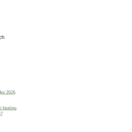
ch
roku 2026
i históriu
e?