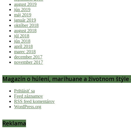
august 2019
jún 2019
máj 2019
január 2019
október 2018
august 2018
júl 2018
jún 2018
apríl 2018
marec 2018
december 2017
november 2017
Magazín o húlení, marihuane a životnom štýle 
Prihlásiť sa
Feed záznamov
RSS feed komentárov
WordPress.org
Reklama