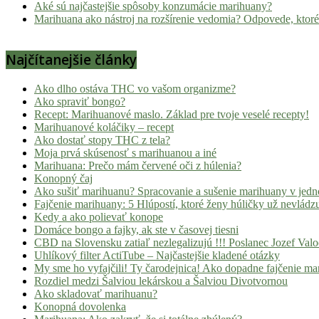
Aké sú najčastejšie spôsoby konzumácie marihuany?
Marihuana ako nástroj na rozšírenie vedomia? Odpovede, ktoré
Najčítanejšie články
Ako dlho ostáva THC vo vašom organizme?
Ako spraviť bongo?
Recept: Marihuanové maslo. Základ pre tvoje veselé recepty!
Marihuanové koláčiky – recept
Ako dostať stopy THC z tela?
Moja prvá skúsenosť s marihuanou a iné
Marihuana: Prečo mám červené oči z húlenia?
Konopný čaj
Ako sušiť marihuanu? Spracovanie a sušenie marihuany v jed
Fajčenie marihuany: 5 Hlúpostí, ktoré ženy húličky už nevládz
Kedy a ako polievať konope
Domáce bongo a fajky, ak ste v časovej tiesni
CBD na Slovensku zatiaľ nezlegalizujú !!! Poslanec Jozef Va
Uhlíkový filter ActiTube – Najčastejšie kladené otázky
My sme ho vyfajčili! Ty čarodejnica! Ako dopadne fajčenie ma
Rozdiel medzi Šalviou lekárskou a Šalviou Divotvornou
Ako skladovať marihuanu?
Konopná dovolenka