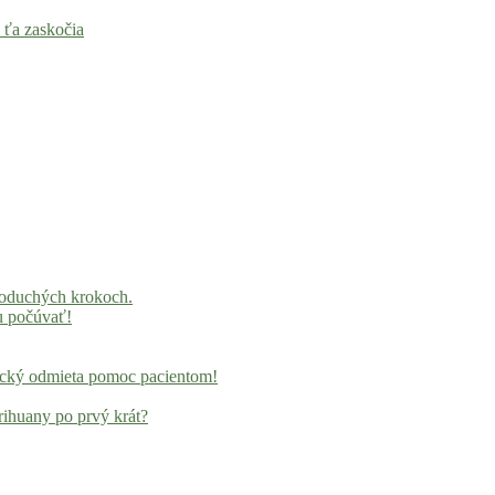
 ťa zaskočia
noduchých krokoch.
u počúvať!
locký odmieta pomoc pacientom!
rihuany po prvý krát?