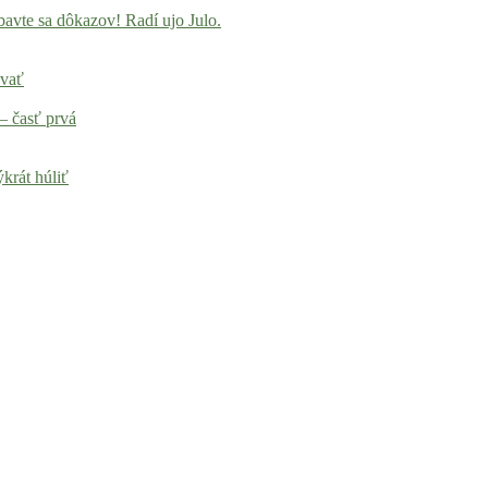
avte sa dôkazov! Radí ujo Julo.
ovať
– časť prvá
krát húliť