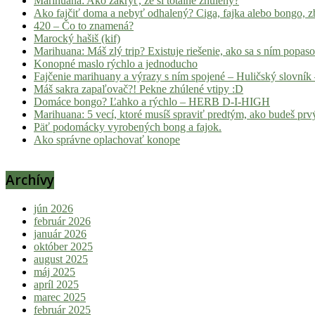
Marihuana: Ako zakryť, že si totálne zhúlený?
Ako fajčiť doma a nebyť odhalený? Ciga, fajka alebo bongo, zb
420 – Čo to znamená?
Marocký hašiš (kif)
Marihuana: Máš zlý trip? Existuje riešenie, ako sa s ním popas
Konopné maslo rýchlo a jednoducho
Fajčenie marihuany a výrazy s ním spojené – Huličský slovník 
Máš sakra zapaľovač?! Pekne zhúlené vtipy :D
Domáce bongo? Ľahko a rýchlo – HERB D-I-HIGH
Marihuana: 5 vecí, ktoré musíš spraviť predtým, ako budeš prvý
Päť podomácky vyrobených bong a fajok.
Ako správne oplachovať konope
Archívy
jún 2026
február 2026
január 2026
október 2025
august 2025
máj 2025
apríl 2025
marec 2025
február 2025