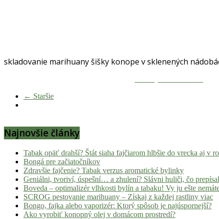
skladovanie marihuany šišky konope v sklenených nádobá
Zdieľaj na Facebooku
← Staršie
Najnovšie články
Tabak opäť drahší? Štát siaha fajčiarom hlbšie do vrecka aj v 
Bongá pre začiatočníkov
Zdravšie fajčenie? Tabak verzus aromatické bylinky
Geniálni, tvoriví, úspešní… a zhulení? Slávni huliči, čo prepísal
Boveda – optimalizér vlhkosti bylín a tabaku! Vy ju ešte nemát
SCROG pestovanie marihuany – Získaj z každej rastliny viac
Bongo, fajka alebo vaporizér: Ktorý spôsob je najúspornejší?
Ako vyrobiť konopný olej v domácom prostredí?