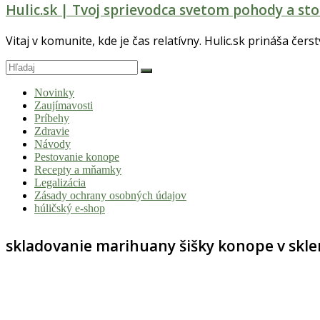
Hulic.sk | Tvoj sprievodca svetom pohody a sto
Vitaj v komunite, kde je čas relatívny. Hulic.sk prináša čers
Novinky
Zaujímavosti
Príbehy
Zdravie
Návody
Pestovanie konope
Recepty a mňamky
Legalizácia
Zásady ochrany osobných údajov
húličský e-shop
skladovanie marihuany šišky konope v sk