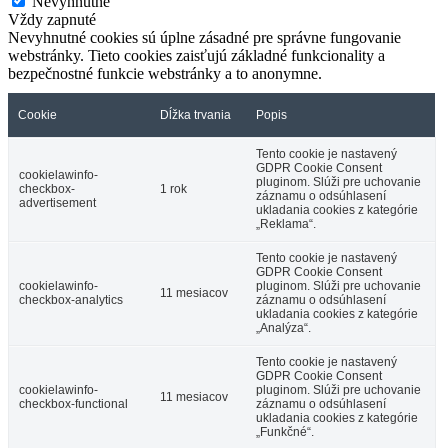
Nevyhnutné
Vždy zapnuté
Nevyhnutné cookies sú úplne zásadné pre správne fungovanie
webstránky. Tieto cookies zaisťujú základné funkcionality a
bezpečnostné funkcie webstránky a to anonymne.
Cookie
Dĺžka trvania
Popis
Tento cookie je nastavený
GDPR Cookie Consent
cookielawinfo-
pluginom. Slúži pre uchovanie
checkbox-
1 rok
záznamu o odsúhlasení
advertisement
ukladania cookies z kategórie
„Reklama“.
Tento cookie je nastavený
GDPR Cookie Consent
cookielawinfo-
pluginom. Slúži pre uchovanie
11 mesiacov
checkbox-analytics
záznamu o odsúhlasení
ukladania cookies z kategórie
„Analýza“.
Tento cookie je nastavený
GDPR Cookie Consent
cookielawinfo-
pluginom. Slúži pre uchovanie
11 mesiacov
checkbox-functional
záznamu o odsúhlasení
ukladania cookies z kategórie
„Funkčné“.