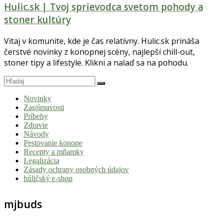
Hulic.sk | Tvoj sprievodca svetom pohody a
stoner kultúry
Vitaj v komunite, kde je čas relatívny. Hulic.sk prináša
čerstvé novinky z konopnej scény, najlepší chill-out,
stoner tipy a lifestyle. Klikni a nalaď sa na pohodu.
Novinky
Zaujímavosti
Príbehy
Zdravie
Návody
Pestovanie konope
Recepty a mňamky
Legalizácia
Zásady ochrany osobných údajov
húličský e-shop
mjbuds