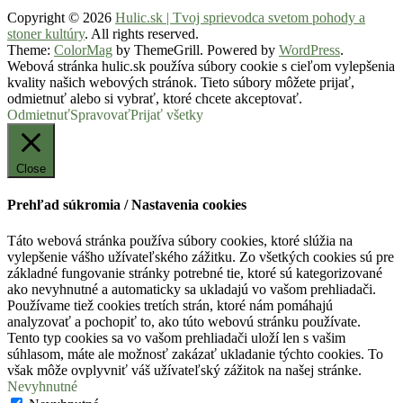
Copyright © 2026
Hulic.sk | Tvoj sprievodca svetom pohody a
stoner kultúry
. All rights reserved.
Theme:
ColorMag
by ThemeGrill. Powered by
WordPress
.
Webová stránka hulic.sk používa súbory cookie s cieľom vylepšenia
kvality našich webových stránok. Tieto súbory môžete prijať,
odmietnuť alebo si vybrať, ktoré chcete akceptovať.
Odmietnuť
Spravovať
Prijať všetky
Close
Prehľad súkromia / Nastavenia cookies
Táto webová stránka používa súbory cookies, ktoré slúžia na
vylepšenie vášho užívateľského zážitku. Zo všetkých cookies sú pre
základné fungovanie stránky potrebné tie, ktoré sú kategorizované
ako nevyhnutné a automaticky sa ukladajú vo vašom prehliadači.
Používame tiež cookies tretích strán, ktoré nám pomáhajú
analyzovať a pochopiť to, ako túto webovú stránku používate.
Tento typ cookies sa vo vašom prehliadači uloží len s vašim
súhlasom, máte ale možnosť zakázať ukladanie týchto cookies. To
však môže ovplyvniť váš užívateľský zážitok na našej stránke.
Nevyhnutné