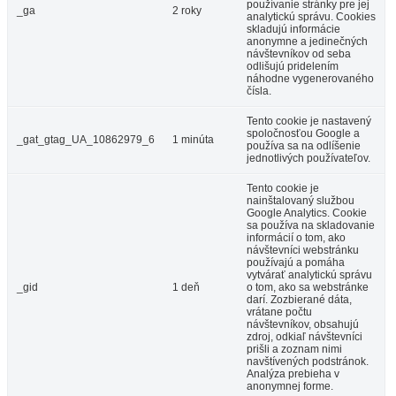
používanie stránky pre jej
_ga
2 roky
analytickú správu. Cookies
skladujú informácie
anonymne a jedinečných
návštevníkov od seba
odlišujú pridelením
náhodne vygenerovaného
čísla.
Tento cookie je nastavený
spoločnosťou Google a
_gat_gtag_UA_10862979_6
1 minúta
používa sa na odlíšenie
jednotlivých používateľov.
Tento cookie je
nainštalovaný službou
Google Analytics. Cookie
sa používa na skladovanie
informácií o tom, ako
návštevníci webstránku
používajú a pomáha
vytvárať analytickú správu
_gid
1 deň
o tom, ako sa webstránke
darí. Zozbierané dáta,
vrátane počtu
návštevníkov, obsahujú
zdroj, odkiaľ návštevníci
prišli a zoznam nimi
navštívených podstránok.
Analýza prebieha v
anonymnej forme.