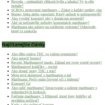
Boveda – optimalizér vlhkosti bylín a tabaku! Vy ju ešte
nemáte?
SCROG pestovanie marihuany – Získaj z každej rastliny viac
Bongo, fajka alebo vaporizér: Ktorý spôsob je najúspornejší?
Ako vyrobiť konopný olej v domácom prostredí?
Aké sú najčastejšie spôsoby konzumácie marihuany?
Marihuana ako nástroj na rozšírenie vedomia? Odpovede,
ktoré ťa zaskočia
Najčítanejšie články
Ako dlho ostáva THC vo vašom organizme?
Ako spraviť bongo?
Recept: Marihuanové maslo. Základ pre tvoje veselé recepty!
Marihuanové koláčiky – recept
Ako dostať stopy THC z tela?
Moja prvá skúsenosť s marihuanou a iné
Marihuana: Prečo mám červené oči z húlenia?
Konopný čaj
Ako sušiť marihuanu? Spracovanie a sušenie marihuany v
jednoduchých krokoch.
Fajčenie marihuany: 5 Hlúpostí, ktoré ženy húličky už
nevládzu počúvať!
Kedy a ako polievať konope