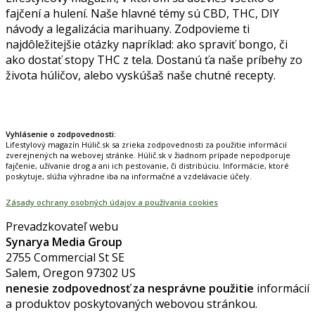
fajčení a hulení. Naše hlavné témy sú CBD, THC, DIY
návody a legalizácia marihuany. Zodpovieme ti
najdôležitejšie otázky napríklad: ako spraviť bongo, či
ako dostať stopy THC z tela. Dostanú ťa naše príbehy zo
života húličov, alebo vyskúšaš naše chutné recepty.
Prinášame horúce novinky na tieto témy.
Vyhlásenie o zodpovednosti:
Lifestylový magazín Húlič.sk sa zrieka zodpovednosti za použitie informácií
zverejnených na webovej stránke. Húlič.sk v žiadnom prípade nepodporuje
fajčenie, užívanie drog a ani ich pestovanie, či distribúciu. Informácie, ktoré
poskytuje, slúžia výhradne iba na informačné a vzdelávacie účely.
Zásady ochrany osobných údajov a používania cookies
Prevadzkovateľ webu
Synarya Media Group
2755 Commercial St SE
Salem, Oregon 97302 US
nenesie zodpovednosť za nesprávne použitie
informácií
a produktov poskytovaných webovou stránkou.