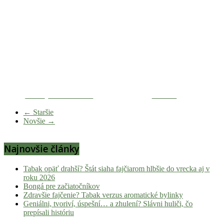
Zdieľaj na Facebooku
Tweetni
← Staršie
Novšie →
Najnovšie články
Tabak opäť drahší? Štát siaha fajčiarom hlbšie do vrecka aj v
roku 2026
Bongá pre začiatočníkov
Zdravšie fajčenie? Tabak verzus aromatické bylinky
Geniálni, tvoriví, úspešní… a zhulení? Slávni huliči, čo
prepísali históriu