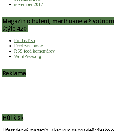
november 2017
Magazín o húlení, marihuane a životnom
štýle 420.
Prihlásiť sa
Feed záznamov
RSS feed komentárov
WordPress.org
Reklama
Húlič.sk
Lifestyleový magazín, v ktorom sa dozvieš všetko o