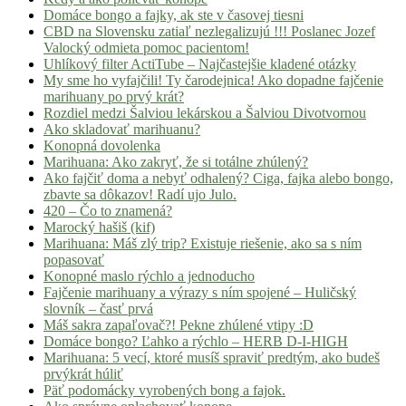
Domáce bongo a fajky, ak ste v časovej tiesni
CBD na Slovensku zatiaľ nezlegalizujú !!! Poslanec Jozef
Valocký odmieta pomoc pacientom!
Uhlíkový filter ActiTube – Najčastejšie kladené otázky
My sme ho vyfajčili! Ty čarodejnica! Ako dopadne fajčenie
marihuany po prvý krát?
Rozdiel medzi Šalviou lekárskou a Šalviou Divotvornou
Ako skladovať marihuanu?
Konopná dovolenka
Marihuana: Ako zakryť, že si totálne zhúlený?
Ako fajčiť doma a nebyť odhalený? Ciga, fajka alebo bongo,
zbavte sa dôkazov! Radí ujo Julo.
420 – Čo to znamená?
Marocký hašiš (kif)
Marihuana: Máš zlý trip? Existuje riešenie, ako sa s ním
popasovať
Konopné maslo rýchlo a jednoducho
Fajčenie marihuany a výrazy s ním spojené – Huličský
slovník – časť prvá
Máš sakra zapaľovač?! Pekne zhúlené vtipy :D
Domáce bongo? Ľahko a rýchlo – HERB D-I-HIGH
Marihuana: 5 vecí, ktoré musíš spraviť predtým, ako budeš
prvýkrát húliť
Päť podomácky vyrobených bong a fajok.