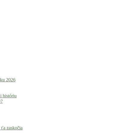
roku 2026
i históriu
e?
 ťa zaskočia