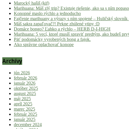
Marocký hašiš (kif)
Marihuana: Máš zlý trip? Existuje riešenie, ako sa s ním popas
Konopné maslo rýchlo a jednoducho
Fajčenie marihuany a výrazy s ním spojené – Huličský slovník 
Máš sakra zapaľovač?! Pekne zhúlené vtipy :D
Domáce bongo? Ľahko a rýchlo – HERB D-I-HIGH
Marihuana: 5 vecí, ktoré musíš spraviť predtým, ako budeš prvý
Päť podomácky vyrobených bong a fajok.
Ako správne oplachovať konope
Archívy
jún 2026
február 2026
január 2026
október 2025
august 2025
máj 2025
apríl 2025
marec 2025
február 2025
január 2025
december 2024