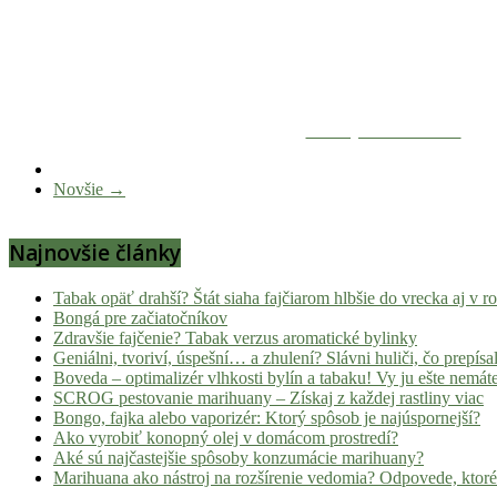
Zdieľaj na Facebooku
Novšie →
Najnovšie články
Tabak opäť drahší? Štát siaha fajčiarom hlbšie do vrecka aj v 
Bongá pre začiatočníkov
Zdravšie fajčenie? Tabak verzus aromatické bylinky
Geniálni, tvoriví, úspešní… a zhulení? Slávni huliči, čo prepísal
Boveda – optimalizér vlhkosti bylín a tabaku! Vy ju ešte nemát
SCROG pestovanie marihuany – Získaj z každej rastliny viac
Bongo, fajka alebo vaporizér: Ktorý spôsob je najúspornejší?
Ako vyrobiť konopný olej v domácom prostredí?
Aké sú najčastejšie spôsoby konzumácie marihuany?
Marihuana ako nástroj na rozšírenie vedomia? Odpovede, ktoré