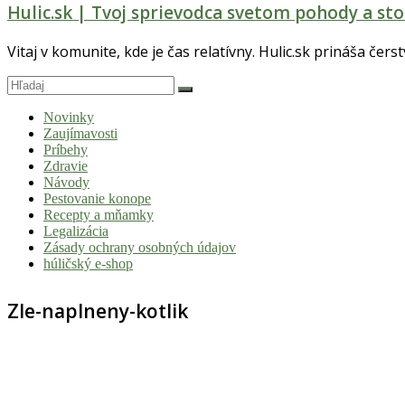
Hulic.sk | Tvoj sprievodca svetom pohody a sto
Vitaj v komunite, kde je čas relatívny. Hulic.sk prináša čers
Novinky
Zaujímavosti
Príbehy
Zdravie
Návody
Pestovanie konope
Recepty a mňamky
Legalizácia
Zásady ochrany osobných údajov
húličský e-shop
Zle-naplneny-kotlik