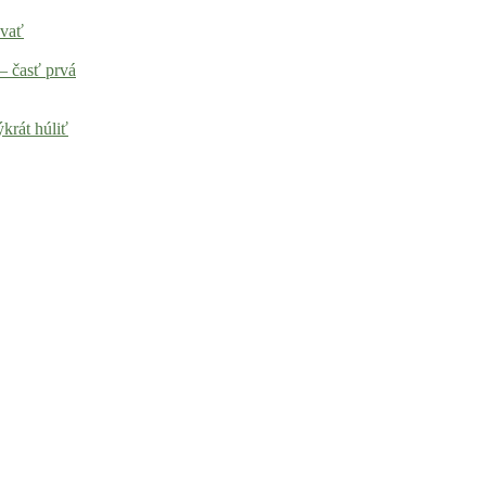
ovať
– časť prvá
krát húliť