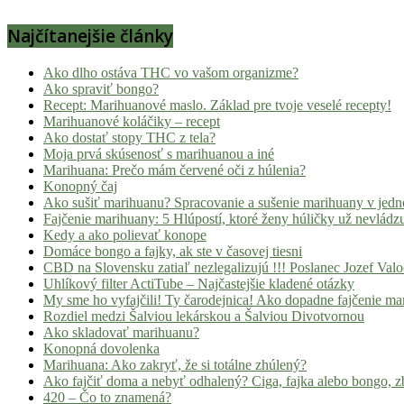
Najčítanejšie články
Ako dlho ostáva THC vo vašom organizme?
Ako spraviť bongo?
Recept: Marihuanové maslo. Základ pre tvoje veselé recepty!
Marihuanové koláčiky – recept
Ako dostať stopy THC z tela?
Moja prvá skúsenosť s marihuanou a iné
Marihuana: Prečo mám červené oči z húlenia?
Konopný čaj
Ako sušiť marihuanu? Spracovanie a sušenie marihuany v jed
Fajčenie marihuany: 5 Hlúpostí, ktoré ženy húličky už nevládz
Kedy a ako polievať konope
Domáce bongo a fajky, ak ste v časovej tiesni
CBD na Slovensku zatiaľ nezlegalizujú !!! Poslanec Jozef Va
Uhlíkový filter ActiTube – Najčastejšie kladené otázky
My sme ho vyfajčili! Ty čarodejnica! Ako dopadne fajčenie ma
Rozdiel medzi Šalviou lekárskou a Šalviou Divotvornou
Ako skladovať marihuanu?
Konopná dovolenka
Marihuana: Ako zakryť, že si totálne zhúlený?
Ako fajčiť doma a nebyť odhalený? Ciga, fajka alebo bongo, zb
420 – Čo to znamená?