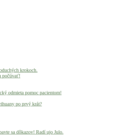
noduchých krokoch.
u počúvať!
locký odmieta pomoc pacientom!
rihuany po prvý krát?
avte sa dôkazov! Radí ujo Julo.