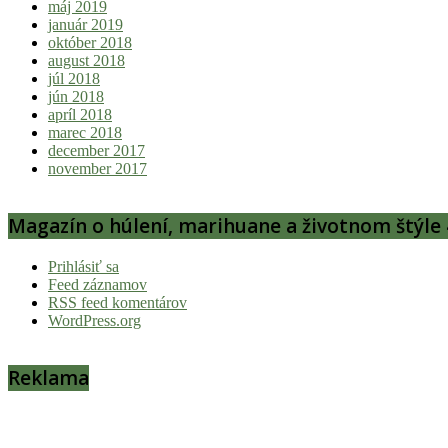
máj 2019
január 2019
október 2018
august 2018
júl 2018
jún 2018
apríl 2018
marec 2018
december 2017
november 2017
Magazín o húlení, marihuane a životnom štýle 
Prihlásiť sa
Feed záznamov
RSS feed komentárov
WordPress.org
Reklama