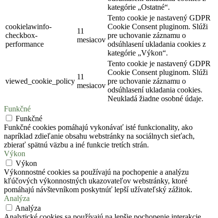
kategórie „Ostatné“.
Tento cookie je nastavený GDPR
cookielawinfo-
Cookie Consent pluginom. Slúži
11
checkbox-
pre uchovanie záznamu o
mesiacov
performance
odsúhlasení ukladania cookies z
kategórie „Výkon“.
Tento cookie je nastavený GDPR
Cookie Consent pluginom. Slúži
11
viewed_cookie_policy
pre uchovanie záznamu o
mesiacov
odsúhlasení ukladania cookies.
Neukladá žiadne osobné údaje.
Funkčné
Funkčné
Funkčné cookies pomáhajú vykonávať isté funkcionality, ako
napríklad zdieľanie obsahu webstránky na sociálnych sieťach,
zbierať spätnú väzbu a iné funkcie tretích strán.
Výkon
Výkon
Výkonnostné cookies sa používajú na pochopenie a analýzu
kľúčových výkonnostných ukazovateľov webstránky, ktoré
pomáhajú návštevníkom poskytnúť lepší užívateľský zážitok.
Analýza
Analýza
Analytické cookies sa používajú na lepšie pochopenie interakcie