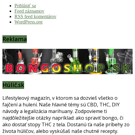
Prihlásiť sa
Feed záznamov
RSS feed komentárov
WordPress.org
Reklama
Húlič.sk
Lifestyleový magazín, v ktorom sa dozvieš všetko o
fajčení a hulení. Naše hlavné témy sú CBD, THC, DIY
návody a legalizácia marihuany. Zodpovieme ti
najdôležitejšie otázky napríklad: ako spraviť bongo, či
ako dostať stopy THC z tela. Dostanú ťa naše príbehy zo
života húličov, alebo vyskúšaš naše chutné recepty.