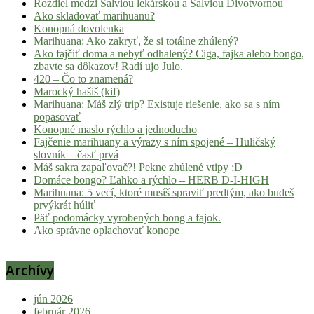
Rozdiel medzi Šalviou lekárskou a Šalviou Divotvornou
Ako skladovať marihuanu?
Konopná dovolenka
Marihuana: Ako zakryť, že si totálne zhúlený?
Ako fajčiť doma a nebyť odhalený? Ciga, fajka alebo bongo,
zbavte sa dôkazov! Radí ujo Julo.
420 – Čo to znamená?
Marocký hašiš (kif)
Marihuana: Máš zlý trip? Existuje riešenie, ako sa s ním
popasovať
Konopné maslo rýchlo a jednoducho
Fajčenie marihuany a výrazy s ním spojené – Huličský
slovník – časť prvá
Máš sakra zapaľovač?! Pekne zhúlené vtipy :D
Domáce bongo? Ľahko a rýchlo – HERB D-I-HIGH
Marihuana: 5 vecí, ktoré musíš spraviť predtým, ako budeš
prvýkrát húliť
Päť podomácky vyrobených bong a fajok.
Ako správne oplachovať konope
Archívy
jún 2026
február 2026