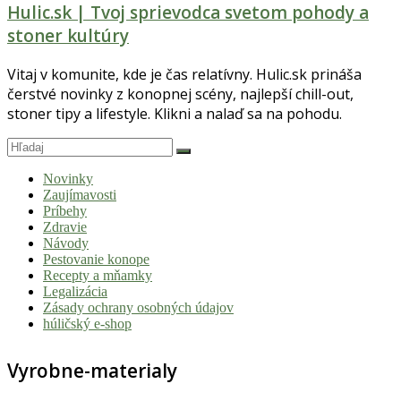
Hulic.sk | Tvoj sprievodca svetom pohody a
stoner kultúry
Vitaj v komunite, kde je čas relatívny. Hulic.sk prináša
čerstvé novinky z konopnej scény, najlepší chill-out,
stoner tipy a lifestyle. Klikni a nalaď sa na pohodu.
Novinky
Zaujímavosti
Príbehy
Zdravie
Návody
Pestovanie konope
Recepty a mňamky
Legalizácia
Zásady ochrany osobných údajov
húličský e-shop
Vyrobne-materialy