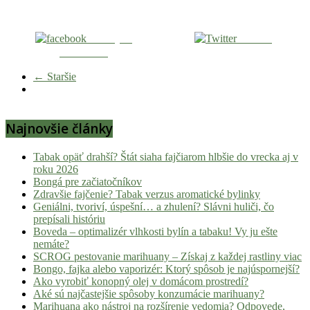
Zdieľaj na
Tweetni
Facebooku
← Staršie
Najnovšie články
Tabak opäť drahší? Štát siaha fajčiarom hlbšie do vrecka aj v
roku 2026
Bongá pre začiatočníkov
Zdravšie fajčenie? Tabak verzus aromatické bylinky
Geniálni, tvoriví, úspešní… a zhulení? Slávni huliči, čo
prepísali históriu
Boveda – optimalizér vlhkosti bylín a tabaku! Vy ju ešte
nemáte?
SCROG pestovanie marihuany – Získaj z každej rastliny viac
Bongo, fajka alebo vaporizér: Ktorý spôsob je najúspornejší?
Ako vyrobiť konopný olej v domácom prostredí?
Aké sú najčastejšie spôsoby konzumácie marihuany?
Marihuana ako nástroj na rozšírenie vedomia? Odpovede,