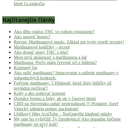
ktoré ťa zaskočia
Najčítanejšie články
Ako dlho ostáva THC vo vašom organizme?
Ako spraviť bongo?
Recept: Marihuanové maslo. Základ pre tvoje veselé recepty!
Marihuanové koláčiky – recept
Ako dostať stopy THC z tela?
Moja prvá skúsenosť s marihuanou a iné
Marihuana: Prečo mám červené oči z húlenia?
Konopný čaj
Ako sušiť marihuanu? Spracovanie a sušenie marihuany v
jednoduchých krokoch.
Fajčenie marihuany: 5 Hlúpostí, ktoré ženy húličky už
nevládzu počúvať!
Kedy a ako polievať konope
Domáce bongo a fajky, ak ste v časovej tiesni
CBD na Slovensku zatiaľ nezlegalizujú !!! Poslanec Jozef
Valocký odmieta pomoc pacientom!
Uhlíkový filter ActiTube – Najčastejšie kladené otázky
My sme ho vyfajčili! Ty čarodejnica! Ako dopadne fajčenie
marihuany po prvý krát?