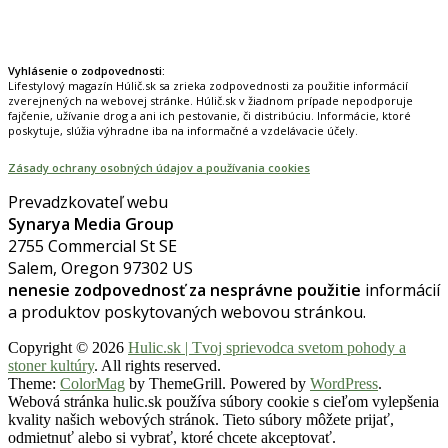
Prinášame horúce novinky na tieto témy.
Vyhlásenie o zodpovednosti:
Lifestylový magazín Húlič.sk sa zrieka zodpovednosti za použitie informácií
zverejnených na webovej stránke. Húlič.sk v žiadnom prípade nepodporuje
fajčenie, užívanie drog a ani ich pestovanie, či distribúciu. Informácie, ktoré
poskytuje, slúžia výhradne iba na informačné a vzdelávacie účely.
Zásady ochrany osobných údajov a používania cookies
Prevadzkovateľ webu
Synarya Media Group
2755 Commercial St SE
Salem, Oregon 97302 US
nenesie zodpovednosť za nesprávne použitie
informácií
a produktov poskytovaných webovou stránkou.
Copyright © 2026
Hulic.sk | Tvoj sprievodca svetom pohody a
stoner kultúry
. All rights reserved.
Theme:
ColorMag
by ThemeGrill. Powered by
WordPress
.
Webová stránka hulic.sk používa súbory cookie s cieľom vylepšenia
kvality našich webových stránok. Tieto súbory môžete prijať,
odmietnuť alebo si vybrať, ktoré chcete akceptovať.