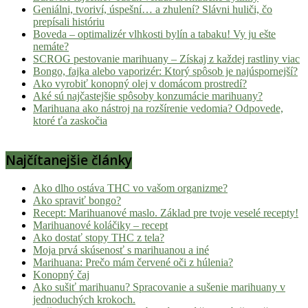
Geniálni, tvoriví, úspešní… a zhulení? Slávni huliči, čo
prepísali históriu
Boveda – optimalizér vlhkosti bylín a tabaku! Vy ju ešte
nemáte?
SCROG pestovanie marihuany – Získaj z každej rastliny viac
Bongo, fajka alebo vaporizér: Ktorý spôsob je najúspornejší?
Ako vyrobiť konopný olej v domácom prostredí?
Aké sú najčastejšie spôsoby konzumácie marihuany?
Marihuana ako nástroj na rozšírenie vedomia? Odpovede,
ktoré ťa zaskočia
Najčítanejšie články
Ako dlho ostáva THC vo vašom organizme?
Ako spraviť bongo?
Recept: Marihuanové maslo. Základ pre tvoje veselé recepty!
Marihuanové koláčiky – recept
Ako dostať stopy THC z tela?
Moja prvá skúsenosť s marihuanou a iné
Marihuana: Prečo mám červené oči z húlenia?
Konopný čaj
Ako sušiť marihuanu? Spracovanie a sušenie marihuany v
jednoduchých krokoch.