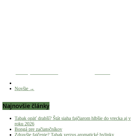
Zdieľaj na Facebooku
Tweetni
Novšie →
Najnovšie články
Tabak opäť drahší? Štát siaha fajčiarom hlbšie do vrecka aj v
roku 2026
Bongá pre začiatočníkov
Zdravšie fajčenie? Tabak verzus aromatické bylinky