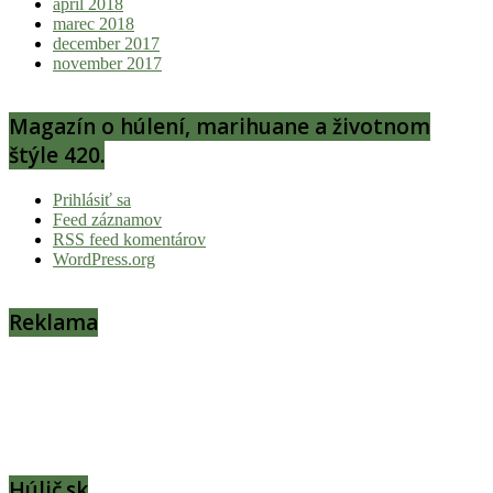
apríl 2018
marec 2018
december 2017
november 2017
Magazín o húlení, marihuane a životnom
štýle 420.
Prihlásiť sa
Feed záznamov
RSS feed komentárov
WordPress.org
Reklama
Húlič.sk