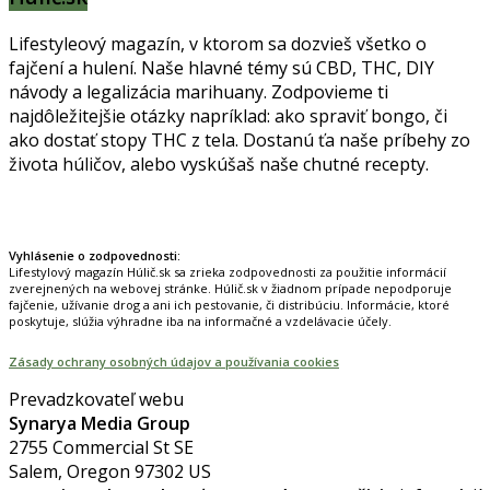
Lifestyleový magazín, v ktorom sa dozvieš všetko o
fajčení a hulení. Naše hlavné témy sú CBD, THC, DIY
návody a legalizácia marihuany. Zodpovieme ti
najdôležitejšie otázky napríklad: ako spraviť bongo, či
ako dostať stopy THC z tela. Dostanú ťa naše príbehy zo
života húličov, alebo vyskúšaš naše chutné recepty.
Prinášame horúce novinky na tieto témy.
Vyhlásenie o zodpovednosti:
Lifestylový magazín Húlič.sk sa zrieka zodpovednosti za použitie informácií
zverejnených na webovej stránke. Húlič.sk v žiadnom prípade nepodporuje
fajčenie, užívanie drog a ani ich pestovanie, či distribúciu. Informácie, ktoré
poskytuje, slúžia výhradne iba na informačné a vzdelávacie účely.
Zásady ochrany osobných údajov a používania cookies
Prevadzkovateľ webu
Synarya Media Group
2755 Commercial St SE
Salem, Oregon 97302 US