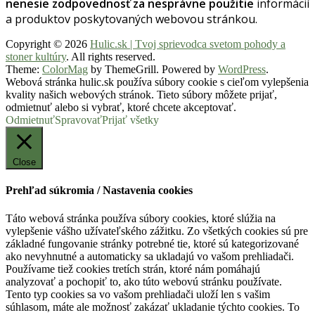
nenesie zodpovednosť za nesprávne použitie
informácií
a produktov poskytovaných webovou stránkou.
Copyright © 2026
Hulic.sk | Tvoj sprievodca svetom pohody a
stoner kultúry
. All rights reserved.
Theme:
ColorMag
by ThemeGrill. Powered by
WordPress
.
Webová stránka hulic.sk používa súbory cookie s cieľom vylepšenia
kvality našich webových stránok. Tieto súbory môžete prijať,
odmietnuť alebo si vybrať, ktoré chcete akceptovať.
Odmietnuť
Spravovať
Prijať všetky
Close
Prehľad súkromia / Nastavenia cookies
Táto webová stránka používa súbory cookies, ktoré slúžia na
vylepšenie vášho užívateľského zážitku. Zo všetkých cookies sú pre
základné fungovanie stránky potrebné tie, ktoré sú kategorizované
ako nevyhnutné a automaticky sa ukladajú vo vašom prehliadači.
Používame tiež cookies tretích strán, ktoré nám pomáhajú
analyzovať a pochopiť to, ako túto webovú stránku používate.
Tento typ cookies sa vo vašom prehliadači uloží len s vašim
súhlasom, máte ale možnosť zakázať ukladanie týchto cookies. To