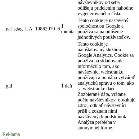
návštevníkov od seba
odlišujú pridelením náhodne
vygenerovaného čísla.
Tento cookie je nastavený
1
spoločnosťou Google a
_gat_gtag_UA_10862979_6
minúta
používa sa na odlíšenie
jednotlivých používateľov.
Tento cookie je
nainštalovaný službou
Google Analytics. Cookie sa
používa na skladovanie
informácií o tom, ako
návštevníci webstránku
používajú a pomáha vytvárať
analytickú správu o tom, ako
_gid
1 deň
sa webstránke darí.
Zozbierané dáta, vrátane
počtu návštevníkov, obsahujú
zdroj, odkiaľ návštevníci
prišli a zoznam nimi
navštívených podstránok.
Analýza prebieha v
anonymnej forme.
Reklama