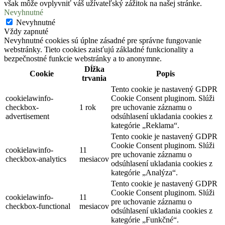
však môže ovplyvniť váš užívateľský zážitok na našej stránke.
Nevyhnutné
Nevyhnutné
Vždy zapnuté
Nevyhnutné cookies sú úplne zásadné pre správne fungovanie
webstránky. Tieto cookies zaisťujú základné funkcionality a
bezpečnostné funkcie webstránky a to anonymne.
Dĺžka
Cookie
Popis
trvania
Tento cookie je nastavený GDPR
cookielawinfo-
Cookie Consent pluginom. Slúži
checkbox-
1 rok
pre uchovanie záznamu o
advertisement
odsúhlasení ukladania cookies z
kategórie „Reklama“.
Tento cookie je nastavený GDPR
Cookie Consent pluginom. Slúži
cookielawinfo-
11
pre uchovanie záznamu o
checkbox-analytics
mesiacov
odsúhlasení ukladania cookies z
kategórie „Analýza“.
Tento cookie je nastavený GDPR
Cookie Consent pluginom. Slúži
cookielawinfo-
11
pre uchovanie záznamu o
checkbox-functional
mesiacov
odsúhlasení ukladania cookies z
kategórie „Funkčné“.