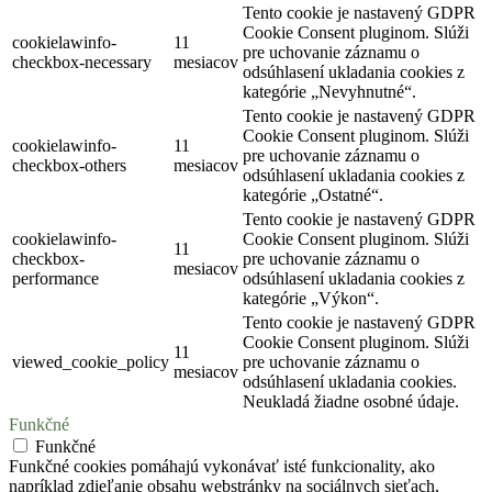
Tento cookie je nastavený GDPR
Cookie Consent pluginom. Slúži
cookielawinfo-
11
pre uchovanie záznamu o
checkbox-necessary
mesiacov
odsúhlasení ukladania cookies z
kategórie „Nevyhnutné“.
Tento cookie je nastavený GDPR
Cookie Consent pluginom. Slúži
cookielawinfo-
11
pre uchovanie záznamu o
checkbox-others
mesiacov
odsúhlasení ukladania cookies z
kategórie „Ostatné“.
Tento cookie je nastavený GDPR
cookielawinfo-
Cookie Consent pluginom. Slúži
11
checkbox-
pre uchovanie záznamu o
mesiacov
performance
odsúhlasení ukladania cookies z
kategórie „Výkon“.
Tento cookie je nastavený GDPR
Cookie Consent pluginom. Slúži
11
viewed_cookie_policy
pre uchovanie záznamu o
mesiacov
odsúhlasení ukladania cookies.
Neukladá žiadne osobné údaje.
Funkčné
Funkčné
Funkčné cookies pomáhajú vykonávať isté funkcionality, ako
napríklad zdieľanie obsahu webstránky na sociálnych sieťach,