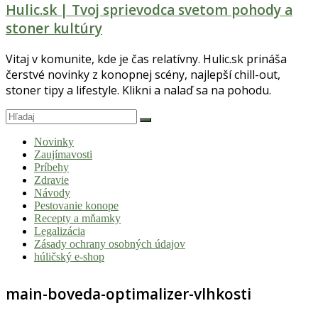
Hulic.sk | Tvoj sprievodca svetom pohody a
stoner kultúry
Vitaj v komunite, kde je čas relatívny. Hulic.sk prináša
čerstvé novinky z konopnej scény, najlepší chill-out,
stoner tipy a lifestyle. Klikni a nalaď sa na pohodu.
Novinky
Zaujímavosti
Príbehy
Zdravie
Návody
Pestovanie konope
Recepty a mňamky
Legalizácia
Zásady ochrany osobných údajov
húličský e-shop
main-boveda-optimalizer-vlhkosti