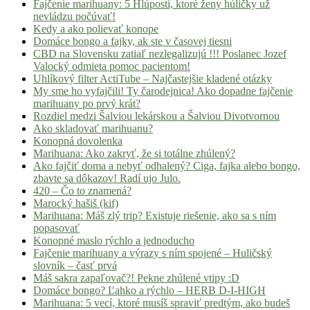
Fajčenie marihuany: 5 Hlúpostí, ktoré ženy húličky už
nevládzu počúvať!
Kedy a ako polievať konope
Domáce bongo a fajky, ak ste v časovej tiesni
CBD na Slovensku zatiaľ nezlegalizujú !!! Poslanec Jozef
Valocký odmieta pomoc pacientom!
Uhlíkový filter ActiTube – Najčastejšie kladené otázky
My sme ho vyfajčili! Ty čarodejnica! Ako dopadne fajčenie
marihuany po prvý krát?
Rozdiel medzi Šalviou lekárskou a Šalviou Divotvornou
Ako skladovať marihuanu?
Konopná dovolenka
Marihuana: Ako zakryť, že si totálne zhúlený?
Ako fajčiť doma a nebyť odhalený? Ciga, fajka alebo bongo,
zbavte sa dôkazov! Radí ujo Julo.
420 – Čo to znamená?
Marocký hašiš (kif)
Marihuana: Máš zlý trip? Existuje riešenie, ako sa s ním
popasovať
Konopné maslo rýchlo a jednoducho
Fajčenie marihuany a výrazy s ním spojené – Huličský
slovník – časť prvá
Máš sakra zapaľovač?! Pekne zhúlené vtipy :D
Domáce bongo? Ľahko a rýchlo – HERB D-I-HIGH
Marihuana: 5 vecí, ktoré musíš spraviť predtým, ako budeš