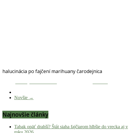
halucinácia po fajčení marihuany čarodejnica
Zdieľaj na Facebooku
Tweetni
Novšie →
Najnovšie články
Tabak opäť drahší? Štát siaha fajčiarom hlbšie do vrecka aj v
roku 2026