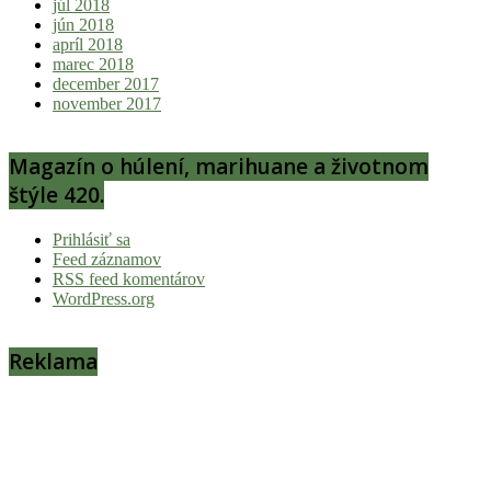
júl 2018
jún 2018
apríl 2018
marec 2018
december 2017
november 2017
Magazín o húlení, marihuane a životnom
štýle 420.
Prihlásiť sa
Feed záznamov
RSS feed komentárov
WordPress.org
Reklama