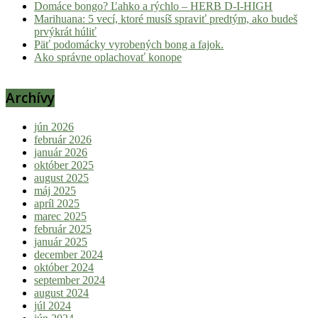
Domáce bongo? Ľahko a rýchlo – HERB D-I-HIGH
Marihuana: 5 vecí, ktoré musíš spraviť predtým, ako budeš
prvýkrát húliť
Päť podomácky vyrobených bong a fajok.
Ako správne oplachovať konope
Archívy
jún 2026
február 2026
január 2026
október 2025
august 2025
máj 2025
apríl 2025
marec 2025
február 2025
január 2025
december 2024
október 2024
september 2024
august 2024
júl 2024