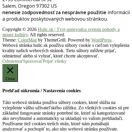
Salem, Oregon 97302 US
nenesie zodpovednosť za nesprávne použitie
informácií
a produktov poskytovaných webovou stránkou.
Copyright © 2026
Hulic.sk | Tvoj sprievodca svetom pohody a
stoner kultúry
. All rights reserved.
Theme:
ColorMag
by ThemeGrill. Powered by
WordPress
.
Webová stránka hulic.sk používa súbory cookie s cieľom vylepšenia
kvality našich webových stránok. Tieto súbory môžete prijať,
odmietnuť alebo si vybrať, ktoré chcete akceptovať.
Odmietnuť
Spravovať
Prijať všetky
Close
Prehľad súkromia / Nastavenia cookies
Táto webová stránka používa súbory cookies, ktoré slúžia na
vylepšenie vášho užívateľského zážitku. Zo všetkých cookies sú pre
základné fungovanie stránky potrebné tie, ktoré sú kategorizované
ako nevyhnutné a automaticky sa ukladajú vo vašom prehliadači.
Používame tiež cookies tretích strán, ktoré nám pomáhajú
analyzovať a pochopiť to, ako túto webovú stránku používate.