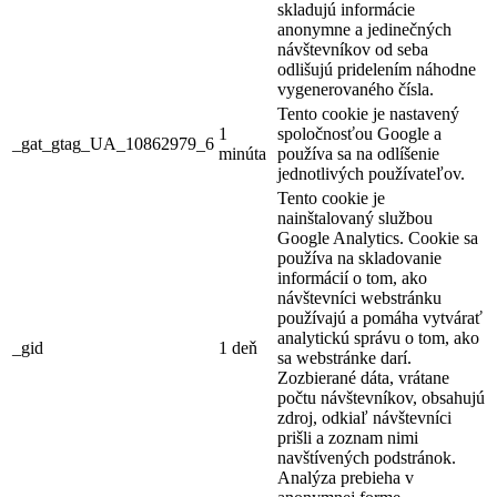
skladujú informácie
anonymne a jedinečných
návštevníkov od seba
odlišujú pridelením náhodne
vygenerovaného čísla.
Tento cookie je nastavený
1
spoločnosťou Google a
_gat_gtag_UA_10862979_6
minúta
používa sa na odlíšenie
jednotlivých používateľov.
Tento cookie je
nainštalovaný službou
Google Analytics. Cookie sa
používa na skladovanie
informácií o tom, ako
návštevníci webstránku
používajú a pomáha vytvárať
analytickú správu o tom, ako
_gid
1 deň
sa webstránke darí.
Zozbierané dáta, vrátane
počtu návštevníkov, obsahujú
zdroj, odkiaľ návštevníci
prišli a zoznam nimi
navštívených podstránok.
Analýza prebieha v