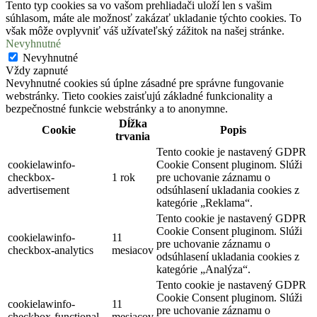
Tento typ cookies sa vo vašom prehliadači uloží len s vašim
súhlasom, máte ale možnosť zakázať ukladanie týchto cookies. To
však môže ovplyvniť váš užívateľský zážitok na našej stránke.
Nevyhnutné
Nevyhnutné
Vždy zapnuté
Nevyhnutné cookies sú úplne zásadné pre správne fungovanie
webstránky. Tieto cookies zaisťujú základné funkcionality a
bezpečnostné funkcie webstránky a to anonymne.
Dĺžka
Cookie
Popis
trvania
Tento cookie je nastavený GDPR
cookielawinfo-
Cookie Consent pluginom. Slúži
checkbox-
1 rok
pre uchovanie záznamu o
advertisement
odsúhlasení ukladania cookies z
kategórie „Reklama“.
Tento cookie je nastavený GDPR
Cookie Consent pluginom. Slúži
cookielawinfo-
11
pre uchovanie záznamu o
checkbox-analytics
mesiacov
odsúhlasení ukladania cookies z
kategórie „Analýza“.
Tento cookie je nastavený GDPR
Cookie Consent pluginom. Slúži
cookielawinfo-
11
pre uchovanie záznamu o
checkbox-functional
mesiacov