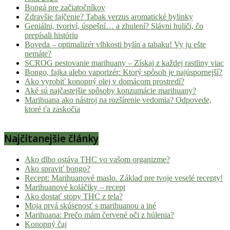
Bongá pre začiatočníkov
Zdravšie fajčenie? Tabak verzus aromatické bylinky
Geniálni, tvoriví, úspešní… a zhulení? Slávni huliči, čo
prepísali históriu
Boveda – optimalizér vlhkosti bylín a tabaku! Vy ju ešte
nemáte?
SCROG pestovanie marihuany – Získaj z každej rastliny viac
Bongo, fajka alebo vaporizér: Ktorý spôsob je najúspornejší?
Ako vyrobiť konopný olej v domácom prostredí?
Aké sú najčastejšie spôsoby konzumácie marihuany?
Marihuana ako nástroj na rozšírenie vedomia? Odpovede,
ktoré ťa zaskočia
Najčítanejšie články
Ako dlho ostáva THC vo vašom organizme?
Ako spraviť bongo?
Recept: Marihuanové maslo. Základ pre tvoje veselé recepty!
Marihuanové koláčiky – recept
Ako dostať stopy THC z tela?
Moja prvá skúsenosť s marihuanou a iné
Marihuana: Prečo mám červené oči z húlenia?
Konopný čaj