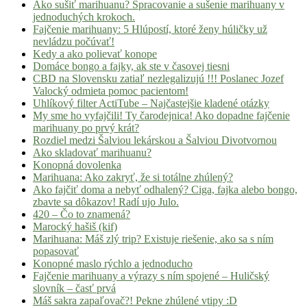
Ako sušiť marihuanu? Spracovanie a sušenie marihuany v
jednoduchých krokoch.
Fajčenie marihuany: 5 Hlúpostí, ktoré ženy húličky už
nevládzu počúvať!
Kedy a ako polievať konope
Domáce bongo a fajky, ak ste v časovej tiesni
CBD na Slovensku zatiaľ nezlegalizujú !!! Poslanec Jozef
Valocký odmieta pomoc pacientom!
Uhlíkový filter ActiTube – Najčastejšie kladené otázky
My sme ho vyfajčili! Ty čarodejnica! Ako dopadne fajčenie
marihuany po prvý krát?
Rozdiel medzi Šalviou lekárskou a Šalviou Divotvornou
Ako skladovať marihuanu?
Konopná dovolenka
Marihuana: Ako zakryť, že si totálne zhúlený?
Ako fajčiť doma a nebyť odhalený? Ciga, fajka alebo bongo,
zbavte sa dôkazov! Radí ujo Julo.
420 – Čo to znamená?
Marocký hašiš (kif)
Marihuana: Máš zlý trip? Existuje riešenie, ako sa s ním
popasovať
Konopné maslo rýchlo a jednoducho
Fajčenie marihuany a výrazy s ním spojené – Huličský
slovník – časť prvá
Máš sakra zapaľovač?! Pekne zhúlené vtipy :D