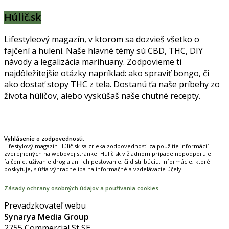
Húlič.sk
Lifestyleový magazín, v ktorom sa dozvieš všetko o
fajčení a hulení. Naše hlavné témy sú CBD, THC, DIY
návody a legalizácia marihuany. Zodpovieme ti
najdôležitejšie otázky napríklad: ako spraviť bongo, či
ako dostať stopy THC z tela. Dostanú ťa naše príbehy zo
života húličov, alebo vyskúšaš naše chutné recepty.
Prinášame horúce novinky na tieto témy.
Vyhlásenie o zodpovednosti:
Lifestylový magazín Húlič.sk sa zrieka zodpovednosti za použitie informácií
zverejnených na webovej stránke. Húlič.sk v žiadnom prípade nepodporuje
fajčenie, užívanie drog a ani ich pestovanie, či distribúciu. Informácie, ktoré
poskytuje, slúžia výhradne iba na informačné a vzdelávacie účely.
Zásady ochrany osobných údajov a používania cookies
Prevadzkovateľ webu
Synarya Media Group
2755 Commercial St SE