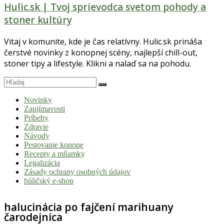
Hulic.sk | Tvoj sprievodca svetom pohody a
stoner kultúry
Vitaj v komunite, kde je čas relatívny. Hulic.sk prináša
čerstvé novinky z konopnej scény, najlepší chill-out,
stoner tipy a lifestyle. Klikni a nalaď sa na pohodu.
Novinky
Zaujímavosti
Príbehy
Zdravie
Návody
Pestovanie konope
Recepty a mňamky
Legalizácia
Zásady ochrany osobných údajov
húličský e-shop
halucinácia po fajčení marihuany
čarodejnica