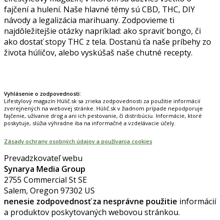
fajčení a hulení. Naše hlavné témy sú CBD, THC, DIY
návody a legalizácia marihuany. Zodpovieme ti
najdôležitejšie otázky napríklad: ako spraviť bongo, či
ako dostať stopy THC z tela. Dostanú ťa naše príbehy zo
života húličov, alebo vyskúšaš naše chutné recepty.
Prinášame horúce novinky na tieto témy.
Vyhlásenie o zodpovednosti:
Lifestylový magazín Húlič.sk sa zrieka zodpovednosti za použitie informácií
zverejnených na webovej stránke. Húlič.sk v žiadnom prípade nepodporuje
fajčenie, užívanie drog a ani ich pestovanie, či distribúciu. Informácie, ktoré
poskytuje, slúžia výhradne iba na informačné a vzdelávacie účely.
Zásady ochrany osobných údajov a používania cookies
Prevadzkovateľ webu
Synarya Media Group
2755 Commercial St SE
Salem, Oregon 97302 US
nenesie zodpovednosť za nesprávne použitie
informácií
a produktov poskytovaných webovou stránkou.