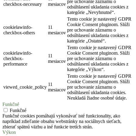
pre uchovanie záznamu o
checkbox-necessary
mesiacov
odsúhlasení ukladania cookies z
kategórie „Nevyhnutné“.
Tento cookie je nastavený GDPR
Cookie Consent pluginom. Slúži
cookielawinfo-
11
pre uchovanie záznamu o
checkbox-others
mesiacov
odsúhlasení ukladania cookies z
kategórie „Ostatné“.
Tento cookie je nastavený GDPR
cookielawinfo-
Cookie Consent pluginom. Slúži
11
checkbox-
pre uchovanie záznamu o
mesiacov
performance
odsúhlasení ukladania cookies z
kategórie „Výkon“.
Tento cookie je nastavený GDPR
Cookie Consent pluginom. Slúži
11
viewed_cookie_policy
pre uchovanie záznamu o
mesiacov
odsúhlasení ukladania cookies.
Neukladá žiadne osobné údaje.
Funkčné
Funkčné
Funkčné cookies pomáhajú vykonávať isté funkcionality, ako
napríklad zdieľanie obsahu webstránky na sociálnych sieťach,
zbierať spätnú väzbu a iné funkcie tretích strán.
Výkon