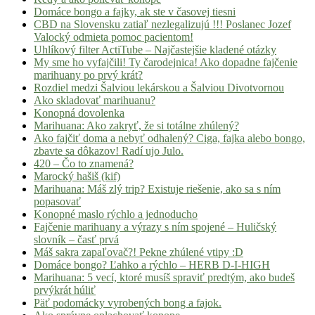
Domáce bongo a fajky, ak ste v časovej tiesni
CBD na Slovensku zatiaľ nezlegalizujú !!! Poslanec Jozef
Valocký odmieta pomoc pacientom!
Uhlíkový filter ActiTube – Najčastejšie kladené otázky
My sme ho vyfajčili! Ty čarodejnica! Ako dopadne fajčenie
marihuany po prvý krát?
Rozdiel medzi Šalviou lekárskou a Šalviou Divotvornou
Ako skladovať marihuanu?
Konopná dovolenka
Marihuana: Ako zakryť, že si totálne zhúlený?
Ako fajčiť doma a nebyť odhalený? Ciga, fajka alebo bongo,
zbavte sa dôkazov! Radí ujo Julo.
420 – Čo to znamená?
Marocký hašiš (kif)
Marihuana: Máš zlý trip? Existuje riešenie, ako sa s ním
popasovať
Konopné maslo rýchlo a jednoducho
Fajčenie marihuany a výrazy s ním spojené – Huličský
slovník – časť prvá
Máš sakra zapaľovač?! Pekne zhúlené vtipy :D
Domáce bongo? Ľahko a rýchlo – HERB D-I-HIGH
Marihuana: 5 vecí, ktoré musíš spraviť predtým, ako budeš
prvýkrát húliť
Päť podomácky vyrobených bong a fajok.