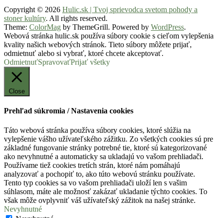
Copyright © 2026
Hulic.sk | Tvoj sprievodca svetom pohody a
stoner kultúry
. All rights reserved.
Theme:
ColorMag
by ThemeGrill. Powered by
WordPress
.
Webová stránka hulic.sk používa súbory cookie s cieľom vylepšenia
kvality našich webových stránok. Tieto súbory môžete prijať,
odmietnuť alebo si vybrať, ktoré chcete akceptovať.
Odmietnuť
Spravovať
Prijať všetky
Close
Prehľad súkromia / Nastavenia cookies
Táto webová stránka používa súbory cookies, ktoré slúžia na
vylepšenie vášho užívateľského zážitku. Zo všetkých cookies sú pre
základné fungovanie stránky potrebné tie, ktoré sú kategorizované
ako nevyhnutné a automaticky sa ukladajú vo vašom prehliadači.
Používame tiež cookies tretích strán, ktoré nám pomáhajú
analyzovať a pochopiť to, ako túto webovú stránku používate.
Tento typ cookies sa vo vašom prehliadači uloží len s vašim
súhlasom, máte ale možnosť zakázať ukladanie týchto cookies. To
však môže ovplyvniť váš užívateľský zážitok na našej stránke.
Nevyhnutné