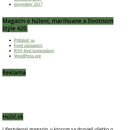
november 2017
Magazín o húlení, marihuane a životnom
štýle 420.
Prihlásiť sa
Feed záznamov
RSS feed komentárov
WordPress.org
Reklama
Húlič.sk
Lifestyleový magazín, v ktorom sa dozvieš všetko o