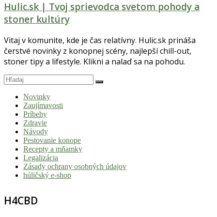
Hulic.sk | Tvoj sprievodca svetom pohody a
stoner kultúry
Vitaj v komunite, kde je čas relatívny. Hulic.sk prináša
čerstvé novinky z konopnej scény, najlepší chill-out,
stoner tipy a lifestyle. Klikni a nalaď sa na pohodu.
Novinky
Zaujímavosti
Príbehy
Zdravie
Návody
Pestovanie konope
Recepty a mňamky
Legalizácia
Zásady ochrany osobných údajov
húličský e-shop
H4CBD