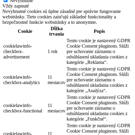
Nevyhnutné
Vždy zapnuté
Nevyhnutné cookies sú úplne zásadné pre správne fungovanie
webstránky. Tieto cookies zaisťujú základné funkcionality a
bezpečnostné funkcie webstránky a to anonymne.
Dĺžka
Cookie
Popis
trvania
Tento cookie je nastavený GDPR
cookielawinfo-
Cookie Consent pluginom. Slúži
checkbox-
1 rok
pre uchovanie záznamu o
advertisement
odsúhlasení ukladania cookies z
kategórie „Reklama“.
Tento cookie je nastavený GDPR
Cookie Consent pluginom. Slúži
cookielawinfo-
11
pre uchovanie záznamu o
checkbox-analytics
mesiacov
odsúhlasení ukladania cookies z
kategórie „Analýza“.
Tento cookie je nastavený GDPR
Cookie Consent pluginom. Slúži
cookielawinfo-
11
pre uchovanie záznamu o
checkbox-functional
mesiacov
odsúhlasení ukladania cookies z
kategórie „Funkčné“.
Tento cookie je nastavený GDPR
Cookie Consent pluginom. Slúži
cookielawinfo-
11