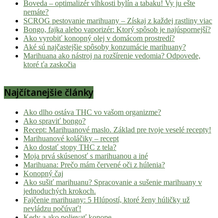
Boveda – optimalizér vlhkosti bylín a tabaku! Vy ju ešte
nemáte?
SCROG pestovanie marihuany – Získaj z každej rastliny viac
Bongo, fajka alebo vaporizér: Ktorý spôsob je najúspornejší?
Ako vyrobiť konopný olej v domácom prostredí?
Aké sú najčastejšie spôsoby konzumácie marihuany?
Marihuana ako nástroj na rozšírenie vedomia? Odpovede,
ktoré ťa zaskočia
Najčítanejšie články
Ako dlho ostáva THC vo vašom organizme?
Ako spraviť bongo?
Recept: Marihuanové maslo. Základ pre tvoje veselé recepty!
Marihuanové koláčiky – recept
Ako dostať stopy THC z tela?
Moja prvá skúsenosť s marihuanou a iné
Marihuana: Prečo mám červené oči z húlenia?
Konopný čaj
Ako sušiť marihuanu? Spracovanie a sušenie marihuany v
jednoduchých krokoch.
Fajčenie marihuany: 5 Hlúpostí, ktoré ženy húličky už
nevládzu počúvať!
Kedy a ako polievať konope