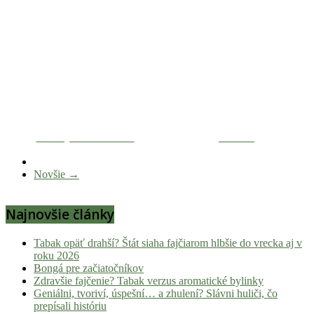
Zdieľaj na Facebooku
Tweetni
Novšie →
Najnovšie články
Tabak opäť drahší? Štát siaha fajčiarom hlbšie do vrecka aj v
roku 2026
Bongá pre začiatočníkov
Zdravšie fajčenie? Tabak verzus aromatické bylinky
Geniálni, tvoriví, úspešní… a zhulení? Slávni huliči, čo
prepísali históriu