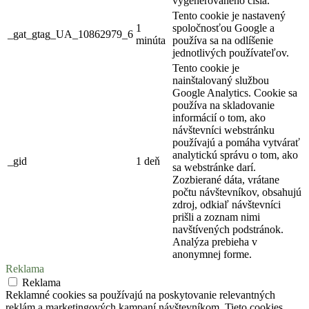
vygenerovaného čísla.
Tento cookie je nastavený
1
spoločnosťou Google a
_gat_gtag_UA_10862979_6
minúta
používa sa na odlíšenie
jednotlivých používateľov.
Tento cookie je
nainštalovaný službou
Google Analytics. Cookie sa
používa na skladovanie
informácií o tom, ako
návštevníci webstránku
používajú a pomáha vytvárať
analytickú správu o tom, ako
_gid
1 deň
sa webstránke darí.
Zozbierané dáta, vrátane
počtu návštevníkov, obsahujú
zdroj, odkiaľ návštevníci
prišli a zoznam nimi
navštívených podstránok.
Analýza prebieha v
anonymnej forme.
Reklama
Reklama
Reklamné cookies sa používajú na poskytovanie relevantných
reklám a marketingových kampaní návštevníkom. Tieto cookies