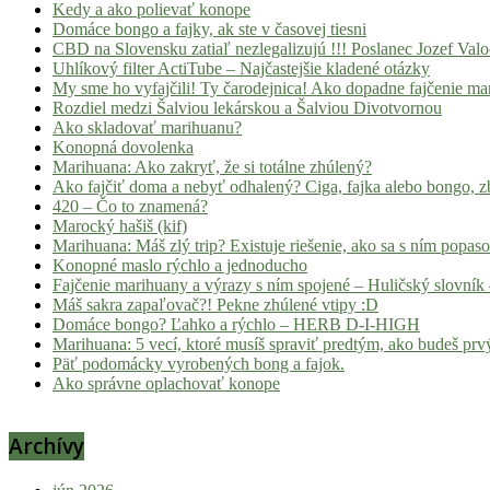
Kedy a ako polievať konope
Domáce bongo a fajky, ak ste v časovej tiesni
CBD na Slovensku zatiaľ nezlegalizujú !!! Poslanec Jozef Va
Uhlíkový filter ActiTube – Najčastejšie kladené otázky
My sme ho vyfajčili! Ty čarodejnica! Ako dopadne fajčenie ma
Rozdiel medzi Šalviou lekárskou a Šalviou Divotvornou
Ako skladovať marihuanu?
Konopná dovolenka
Marihuana: Ako zakryť, že si totálne zhúlený?
Ako fajčiť doma a nebyť odhalený? Ciga, fajka alebo bongo, zb
420 – Čo to znamená?
Marocký hašiš (kif)
Marihuana: Máš zlý trip? Existuje riešenie, ako sa s ním popas
Konopné maslo rýchlo a jednoducho
Fajčenie marihuany a výrazy s ním spojené – Huličský slovník 
Máš sakra zapaľovač?! Pekne zhúlené vtipy :D
Domáce bongo? Ľahko a rýchlo – HERB D-I-HIGH
Marihuana: 5 vecí, ktoré musíš spraviť predtým, ako budeš prvý
Päť podomácky vyrobených bong a fajok.
Ako správne oplachovať konope
Archívy