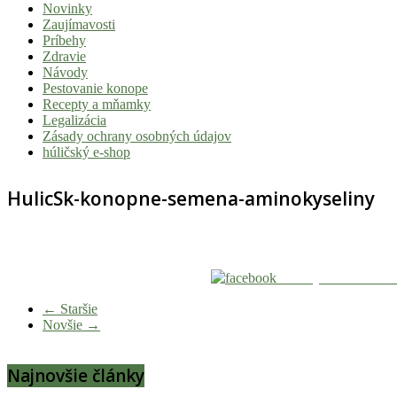
Novinky
|
Zaujímavosti
Tvoj
Príbehy
Zdravie
sprievodca
Návody
svetom
Pestovanie konope
Recepty a mňamky
pohody
Legalizácia
a
Zásady ochrany osobných údajov
húličský e-shop
stoner
kultúry
HulicSk-konopne-semena-aminokyseliny
Vitaj
v
komunite,
kde
Zdieľaj na Facebook
je
← Staršie
čas
Novšie →
relatívny.
Hulic.sk
Najnovšie články
prináša
čerstvé