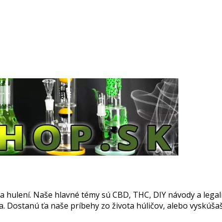
 a hulení. Naše hlavné témy sú CBD, THC, DIY návody a legal
la. Dostanú ťa naše príbehy zo života húličov, alebo vyskúša