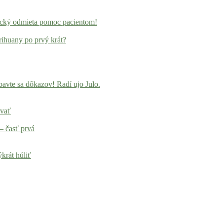
locký odmieta pomoc pacientom!
rihuany po prvý krát?
avte sa dôkazov! Radí ujo Julo.
ovať
– časť prvá
krát húliť