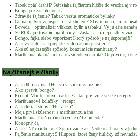
novinky
Tabak opäť drahší? Štát siaha fajčiarom hlbšie do vrecka aj v 
Bongá pre začiatočníkov
z
Zdravšie fajčenie? Tabak verzus aromatické bylinky
konopnej
Geniálni, tvoriví, úspešní… a zhulení? Slávni huliči, čo prepísal
scény,
Boveda – optimalizér vlhkosti bylín a tabaku! Vy ju ešte nemát
najlepší
SCROG pestovanie marihuany – Získaj z každej rastliny viac
Bongo, fajka alebo vaporizér: Ktorý spôsob je najúspornejší?
chill-
Ako vyrobiť konopný olej v domácom prostredí?
out,
Aké sú najčastejšie spôsoby konzumácie marihuany?
stoner
Marihuana ako nástroj na rozšírenie vedomia? Odpovede, ktoré
tipy
a
Najčítanejšie články
lifestyle.
Klikni
Ako dlho ostáva THC vo vašom organizme?
a
Ako spraviť bongo?
nalaď
Recept: Marihuanové maslo. Základ pre tvoje veselé recepty!
sa
Marihuanové koláčiky – recept
na
Ako dostať stopy THC z tela?
Moja prvá skúsenosť s marihuanou a iné
pohodu.
Marihuana: Prečo mám červené oči z húlenia?
Konopný čaj
Ako sušiť marihuanu? Spracovanie a sušenie marihuany v jed
Fajčenie marihuany: 5 Hlúpostí, ktoré ženy húličky už nevládz