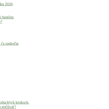
roku 2026
i históriu
e?
 ťa zaskočia
noduchých krokoch.
u počúvať!