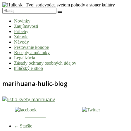
Skip
to
content
Hulic.sk
Novinky
|
Zaujímavosti
Tvoj
Príbehy
Zdravie
sprievodca
Návody
svetom
Pestovanie konope
Recepty a mňamky
pohody
Legalizácia
a
Zásady ochrany osobných údajov
húličský e-shop
stoner
kultúry
marihuana-hulic-blog
Vitaj
v
komunite,
kde
Zdieľaj na
Tweetni
je
Facebooku
čas
← Staršie
relatívny.