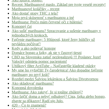
Ako spraviť bongo?
Recept: Marihuanové maslo. Základ pre tvoje veselé recepty!
Marihuanové koláčiky – recept
Ako dostať stopy THC z tela?
Moja prvá skúsenosť s marihuanou a iné
Marihuana: Prečo mám červené oči z húlenia?
Konopný čaj
Ako sušiť marihuanu? Spracovanie a sušenie marihuany v
jednoduchých krokoch.
Fajčenie marihuany: 5 Hlúpostí, ktoré ženy húličky už
nevládzu počúvať!
Kedy a ako polievať konope
Domáce bongo a fajky, ak ste v časovej tiesni
CBD na Slovensku zatiaľ nezlegalizujú !!! Poslanec Jozef
Valocký odmieta pomoc pacientom!
Uhlíkový filter ActiTube – Najčastejšie kladené otázky
My sme ho vyfajčili! Ty čarodejnica! Ako dopadne fajčenie
marihuany po prvý krát?
Rozdiel medzi Šalviou lekárskou a Šalviou Divotvornou
Ako skladovať marihuanu?
Konopná dovolenka
Marihuana: Ako zakryť, že si totálne zhúlený?
Ako fajčiť doma a nebyť odhalený? Ciga, fajka alebo bongo,
zbavte sa dôkazov! Radí ujo Julo.
420 – Čo to znamená?