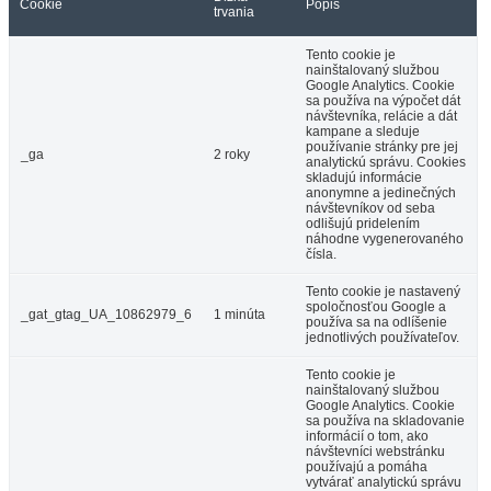
Cookie
Popis
trvania
Tento cookie je
nainštalovaný službou
Google Analytics. Cookie
sa používa na výpočet dát
návštevníka, relácie a dát
kampane a sleduje
používanie stránky pre jej
_ga
2 roky
analytickú správu. Cookies
skladujú informácie
anonymne a jedinečných
návštevníkov od seba
odlišujú pridelením
náhodne vygenerovaného
čísla.
Tento cookie je nastavený
spoločnosťou Google a
_gat_gtag_UA_10862979_6
1 minúta
používa sa na odlíšenie
jednotlivých používateľov.
Tento cookie je
nainštalovaný službou
Google Analytics. Cookie
sa používa na skladovanie
informácií o tom, ako
návštevníci webstránku
používajú a pomáha
vytvárať analytickú správu