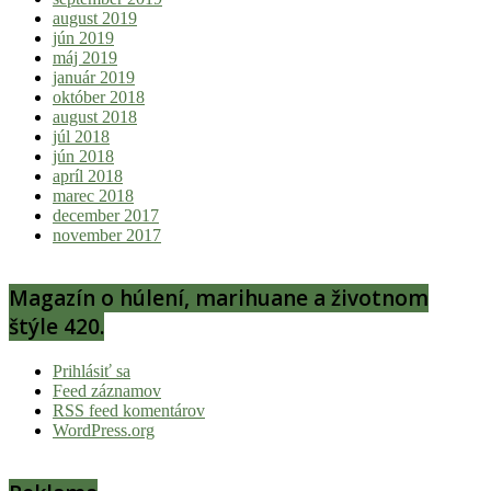
august 2019
jún 2019
máj 2019
január 2019
október 2018
august 2018
júl 2018
jún 2018
apríl 2018
marec 2018
december 2017
november 2017
Magazín o húlení, marihuane a životnom
štýle 420.
Prihlásiť sa
Feed záznamov
RSS feed komentárov
WordPress.org