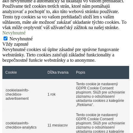
ako nevyhnutné a automaticky sa ukladajú vo vašom prehliadači.
Používame tiež cookies tretích strán, ktoré nám pomáhajú
analyzovať a pochopiť to, ako túto webovú stránku používate.
Tento typ cookies sa vo vašom prehliadači uloží len s vašim
súhlasom, máte ale možnosť zakázať ukladanie týchto cookies. To
však môže ovplyvniť váš užívateľský zážitok na našej stránke.
Nevyhnutné
Nevyhnutné
Vždy zapnuté
Nevyhnutné cookies sú úplne zásadné pre správne fungovanie
webstránky. Tieto cookies zaisťujú základné funkcionality a
bezpečnostné funkcie webstránky a to anonymne.
Cookie
Dĺžka trvania
Popis
Tento cookie je nastavený
GDPR Cookie Consent
cookielawinfo-
pluginom. Slúži pre uchovanie
checkbox-
1 rok
záznamu o odsúhlasení
advertisement
ukladania cookies z kategórie
„Reklama“.
Tento cookie je nastavený
GDPR Cookie Consent
cookielawinfo-
pluginom. Slúži pre uchovanie
11 mesiacov
checkbox-analytics
záznamu o odsúhlasení
ukladania cookies z kategórie