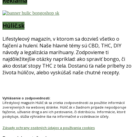
Reklama
Húlič.sk
Lifestyleový magazín, v ktorom sa dozvieš všetko o
fajčení a hulení. Naše hlavné témy sú CBD, THC, DIY
návody a legalizácia marihuany. Zodpovieme ti
najdôležitejšie otázky napríklad: ako spraviť bongo, či
ako dostať stopy THC z tela. Dostanú ťa naše príbehy zo
života húličov, alebo vyskúšaš naše chutné recepty.
Prinášame horúce novinky na tieto témy.
Vyhlásenie o zodpovednosti:
Lifestylový magazín Húlič.sk sa zrieka zodpovednosti za použitie informácií
zverejnených na webovej stránke. Húlič.sk v žiadnom prípade nepodporuje
fajčenie, užívanie drog a ani ich pestovanie, či distribúciu. Informácie, ktoré
poskytuje, slúžia výhradne iba na informačné a vzdelávacie účely.
Zásady ochrany osobných údajov a používania cookies