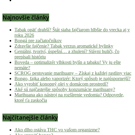
Hulic.sk
prináša
Najnovšie články
čerstvé
novinky
Tabak opäť drahší? Štát siaha fajčiarom hlbšie do vrecka aj v
z
roku 2026
konopnej
Bongá pre začiatočníkov
scény,
Zdravšie fajčenie? Tabak verzus aromatické bylinky
najlepší
Geniálni, tvoriví, úspešní… a zhulení? Slávni huliči, čo
chill-
prepísali históriu
Boveda – optimalizér vlhkosti bylín a tabaku! Vy ju ešte
out,
nemáte?
stoner
SCROG pestovanie marihuany – Získaj z každej rastliny viac
tipy
Bongo, fajka alebo vaporizér: Ktorý spôsob je najúspornejší?
a
Ako vyrobiť konopný olej v domácom prostredí?
Aké sú najčastejšie spôsoby konzumácie marihuany?
lifestyle.
Marihuana ako nástroj na rozšírenie vedomia? Odpovede,
Klikni
ktoré ťa zaskočia
a
nalaď
Najčítanejšie články
sa
na
pohodu.
Ako dlho ostáva THC vo vašom organizme?