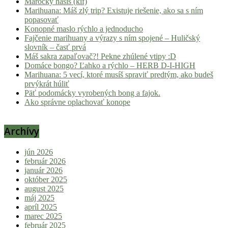
Marocký hašiš (kif)
Marihuana: Máš zlý trip? Existuje riešenie, ako sa s ním
popasovať
Konopné maslo rýchlo a jednoducho
Fajčenie marihuany a výrazy s ním spojené – Huličský
slovník – časť prvá
Máš sakra zapaľovač?! Pekne zhúlené vtipy :D
Domáce bongo? Ľahko a rýchlo – HERB D-I-HIGH
Marihuana: 5 vecí, ktoré musíš spraviť predtým, ako budeš
prvýkrát húliť
Päť podomácky vyrobených bong a fajok.
Ako správne oplachovať konope
Archívy
jún 2026
február 2026
január 2026
október 2025
august 2025
máj 2025
apríl 2025
marec 2025
február 2025