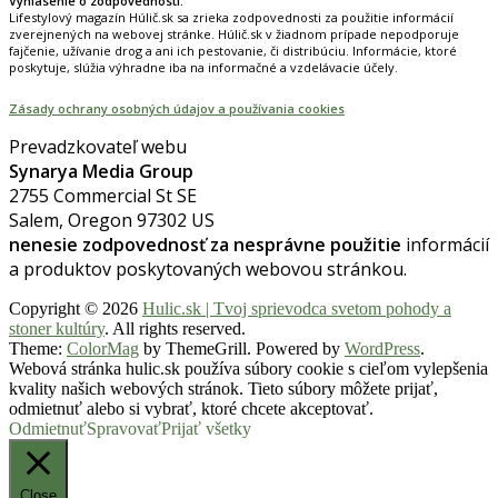
Vyhlásenie o zodpovednosti:
Lifestylový magazín Húlič.sk sa zrieka zodpovednosti za použitie informácií
zverejnených na webovej stránke. Húlič.sk v žiadnom prípade nepodporuje
fajčenie, užívanie drog a ani ich pestovanie, či distribúciu. Informácie, ktoré
poskytuje, slúžia výhradne iba na informačné a vzdelávacie účely.
Zásady ochrany osobných údajov a používania cookies
Prevadzkovateľ webu
Synarya Media Group
2755 Commercial St SE
Salem, Oregon 97302 US
nenesie zodpovednosť za nesprávne použitie
informácií
a produktov poskytovaných webovou stránkou.
Copyright © 2026
Hulic.sk | Tvoj sprievodca svetom pohody a
stoner kultúry
. All rights reserved.
Theme:
ColorMag
by ThemeGrill. Powered by
WordPress
.
Webová stránka hulic.sk používa súbory cookie s cieľom vylepšenia
kvality našich webových stránok. Tieto súbory môžete prijať,
odmietnuť alebo si vybrať, ktoré chcete akceptovať.
Odmietnuť
Spravovať
Prijať všetky
Close