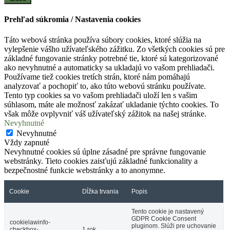
Prehľad súkromia / Nastavenia cookies
Táto webová stránka používa súbory cookies, ktoré slúžia na
vylepšenie vášho užívateľského zážitku. Zo všetkých cookies sú pre
základné fungovanie stránky potrebné tie, ktoré sú kategorizované
ako nevyhnutné a automaticky sa ukladajú vo vašom prehliadači.
Používame tiež cookies tretích strán, ktoré nám pomáhajú
analyzovať a pochopiť to, ako túto webovú stránku používate.
Tento typ cookies sa vo vašom prehliadači uloží len s vašim
súhlasom, máte ale možnosť zakázať ukladanie týchto cookies. To
však môže ovplyvniť váš užívateľský zážitok na našej stránke.
Nevyhnutné
Nevyhnutné
Vždy zapnuté
Nevyhnutné cookies sú úplne zásadné pre správne fungovanie
webstránky. Tieto cookies zaisťujú základné funkcionality a
bezpečnostné funkcie webstránky a to anonymne.
Cookie
Dĺžka trvania
Popis
Tento cookie je nastavený
GDPR Cookie Consent
cookielawinfo-
pluginom. Slúži pre uchovanie
checkbox-
1 rok