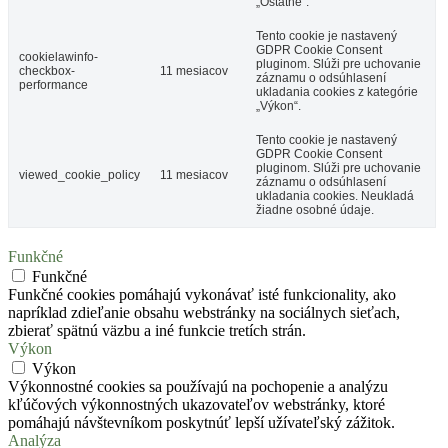
„Ostatné“.
Tento cookie je nastavený
GDPR Cookie Consent
cookielawinfo-
pluginom. Slúži pre uchovanie
checkbox-
11 mesiacov
záznamu o odsúhlasení
performance
ukladania cookies z kategórie
„Výkon“.
Tento cookie je nastavený
GDPR Cookie Consent
pluginom. Slúži pre uchovanie
viewed_cookie_policy
11 mesiacov
záznamu o odsúhlasení
ukladania cookies. Neukladá
žiadne osobné údaje.
Funkčné
Funkčné
Funkčné cookies pomáhajú vykonávať isté funkcionality, ako
napríklad zdieľanie obsahu webstránky na sociálnych sieťach,
zbierať spätnú väzbu a iné funkcie tretích strán.
Výkon
Výkon
Výkonnostné cookies sa používajú na pochopenie a analýzu
kľúčových výkonnostných ukazovateľov webstránky, ktoré
pomáhajú návštevníkom poskytnúť lepší užívateľský zážitok.
Analýza