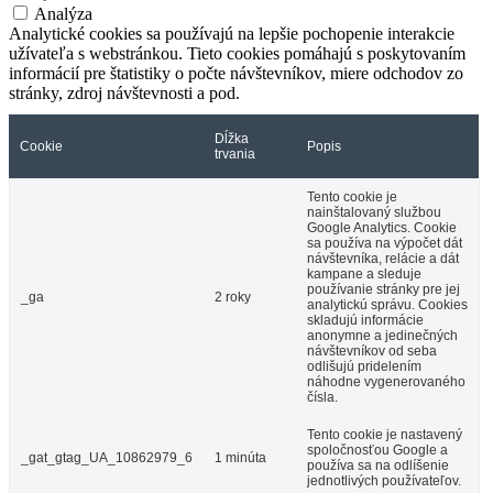
Analýza
Analytické cookies sa používajú na lepšie pochopenie interakcie
užívateľa s webstránkou. Tieto cookies pomáhajú s poskytovaním
informácií pre štatistiky o počte návštevníkov, miere odchodov zo
stránky, zdroj návštevnosti a pod.
Dĺžka
Cookie
Popis
trvania
Tento cookie je
nainštalovaný službou
Google Analytics. Cookie
sa používa na výpočet dát
návštevníka, relácie a dát
kampane a sleduje
používanie stránky pre jej
_ga
2 roky
analytickú správu. Cookies
skladujú informácie
anonymne a jedinečných
návštevníkov od seba
odlišujú pridelením
náhodne vygenerovaného
čísla.
Tento cookie je nastavený
spoločnosťou Google a
_gat_gtag_UA_10862979_6
1 minúta
používa sa na odlíšenie
jednotlivých používateľov.