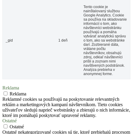
Tento cookie je
nainštalovaný službou
Google Analytics. Cookie
sa používa na skladovanie
informácií o tom, ako
návštevníci webstránku
používajú a pomáha
vytvárať analytickú správu
_gid
1 deň
o tom, ako sa webstránke
darí. Zozbierané dáta,
vrátane počtu
návštevníkov, obsahujú
zdroj, odkiaľ návštevníci
prišli a zoznam nimi
navštívených podstránok.
Analýza prebieha v
anonymnej forme.
Reklama
Reklama
Reklamné cookies sa používajú na poskytovanie relevantných
reklám a marketingových kampaní návštevníkom. Tieto cookies
užívateľov sledujú naprieč webstránky a zbierajú o nich informácie,
ktoré im pomáhajú poskytovať upravené reklamy.
Ostatné
Ostatné
Ostatné nekategorizované cookies sú tie, ktoré prebiehajú procesom