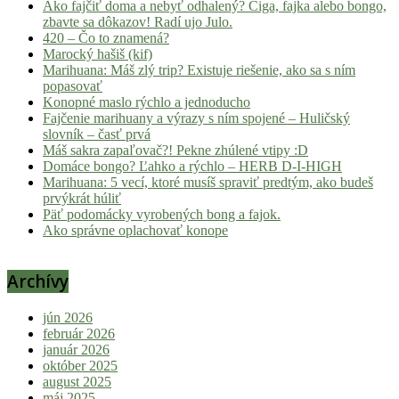
Ako fajčiť doma a nebyť odhalený? Ciga, fajka alebo bongo,
zbavte sa dôkazov! Radí ujo Julo.
420 – Čo to znamená?
Marocký hašiš (kif)
Marihuana: Máš zlý trip? Existuje riešenie, ako sa s ním
popasovať
Konopné maslo rýchlo a jednoducho
Fajčenie marihuany a výrazy s ním spojené – Huličský
slovník – časť prvá
Máš sakra zapaľovač?! Pekne zhúlené vtipy :D
Domáce bongo? Ľahko a rýchlo – HERB D-I-HIGH
Marihuana: 5 vecí, ktoré musíš spraviť predtým, ako budeš
prvýkrát húliť
Päť podomácky vyrobených bong a fajok.
Ako správne oplachovať konope
Archívy
jún 2026
február 2026
január 2026
október 2025
august 2025
máj 2025