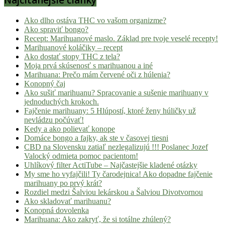
Ako dlho ostáva THC vo vašom organizme?
Ako spraviť bongo?
Recept: Marihuanové maslo. Základ pre tvoje veselé recepty!
Marihuanové koláčiky – recept
Ako dostať stopy THC z tela?
Moja prvá skúsenosť s marihuanou a iné
Marihuana: Prečo mám červené oči z húlenia?
Konopný čaj
Ako sušiť marihuanu? Spracovanie a sušenie marihuany v
jednoduchých krokoch.
Fajčenie marihuany: 5 Hlúpostí, ktoré ženy húličky už
nevládzu počúvať!
Kedy a ako polievať konope
Domáce bongo a fajky, ak ste v časovej tiesni
CBD na Slovensku zatiaľ nezlegalizujú !!! Poslanec Jozef
Valocký odmieta pomoc pacientom!
Uhlíkový filter ActiTube – Najčastejšie kladené otázky
My sme ho vyfajčili! Ty čarodejnica! Ako dopadne fajčenie
marihuany po prvý krát?
Rozdiel medzi Šalviou lekárskou a Šalviou Divotvornou
Ako skladovať marihuanu?
Konopná dovolenka
Marihuana: Ako zakryť, že si totálne zhúlený?