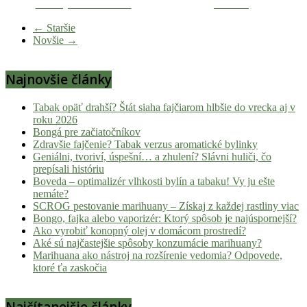
Zdieľaj na Facebooku
Tweetni
novinky
z
← Staršie
Novšie →
konopnej
scény,
najlepší
Najnovšie články
chill-
out,
Tabak opäť drahší? Štát siaha fajčiarom hlbšie do vrecka aj v
stoner
roku 2026
tipy
Bongá pre začiatočníkov
Zdravšie fajčenie? Tabak verzus aromatické bylinky
a
Geniálni, tvoriví, úspešní… a zhulení? Slávni huliči, čo
lifestyle.
prepísali históriu
Klikni
Boveda – optimalizér vlhkosti bylín a tabaku! Vy ju ešte
a
nemáte?
SCROG pestovanie marihuany – Získaj z každej rastliny viac
nalaď
Bongo, fajka alebo vaporizér: Ktorý spôsob je najúspornejší?
sa
Ako vyrobiť konopný olej v domácom prostredí?
na
Aké sú najčastejšie spôsoby konzumácie marihuany?
pohodu.
Marihuana ako nástroj na rozšírenie vedomia? Odpovede,
ktoré ťa zaskočia
Najčítanejšie články