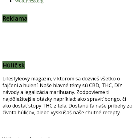
WordPress.org
Reklama
Húlič.sk
Lifestyleový magazín, v ktorom sa dozvieš všetko o
fajčení a hulení. Naše hlavné témy sú CBD, THC, DIY
návody a legalizácia marihuany. Zodpovieme ti
najdôležitejšie otázky napríklad: ako spraviť bongo, či
ako dostať stopy THC z tela. Dostanú ťa naše príbehy zo
života húličov, alebo vyskúšaš naše chutné recepty.
Prinášame horúce novinky na tieto témy.