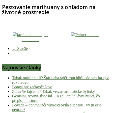
Pestovanie marihuany s ohľadom na
životné prostredie
Zdieľaj na
Tweetni
Facebooku
← Staršie
Najnovšie články
Tabak opäť drahší? Štát siaha fajčiarom hlbšie do vrecka aj v
roku 2026
Bongá pre začiatočníkov
Zdravšie fajčenie? Tabak verzus aromatické bylinky
Geniálni, tvoriví, úspešní… a zhulení? Slávni huliči, čo
prepísali históriu
Boveda – optimalizér vlhkosti bylín a tabaku! Vy ju ešte
nemáte?