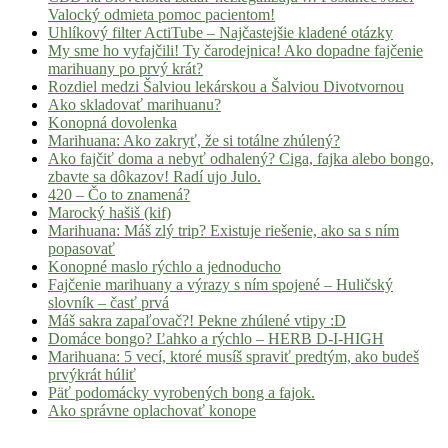
Valocký odmieta pomoc pacientom!
Uhlíkový filter ActiTube – Najčastejšie kladené otázky
My sme ho vyfajčili! Ty čarodejnica! Ako dopadne fajčenie
marihuany po prvý krát?
Rozdiel medzi Šalviou lekárskou a Šalviou Divotvornou
Ako skladovať marihuanu?
Konopná dovolenka
Marihuana: Ako zakryť, že si totálne zhúlený?
Ako fajčiť doma a nebyť odhalený? Ciga, fajka alebo bongo,
zbavte sa dôkazov! Radí ujo Julo.
420 – Čo to znamená?
Marocký hašiš (kif)
Marihuana: Máš zlý trip? Existuje riešenie, ako sa s ním
popasovať
Konopné maslo rýchlo a jednoducho
Fajčenie marihuany a výrazy s ním spojené – Huličský
slovník – časť prvá
Máš sakra zapaľovač?! Pekne zhúlené vtipy :D
Domáce bongo? Ľahko a rýchlo – HERB D-I-HIGH
Marihuana: 5 vecí, ktoré musíš spraviť predtým, ako budeš
prvýkrát húliť
Päť podomácky vyrobených bong a fajok.
Ako správne oplachovať konope