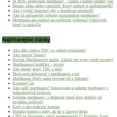
SCROG pestovanie marihuany – Získaj z každej rastliny viac
Bongo, fajka alebo vaporizér: Ktorý spôsob je najúspornejší?
Ako vyrobiť konopný olej v domácom prostredí?
Aké sú najčastejšie spôsoby konzumácie marihuany?
Marihuana ako nástroj na rozšírenie vedomia? Odpovede,
ktoré ťa zaskočia
Najčítanejšie články
Ako dlho ostáva THC vo vašom organizme?
Ako spraviť bongo?
Recept: Marihuanové maslo. Základ pre tvoje veselé recepty!
Marihuanové koláčiky – recept
Ako dostať stopy THC z tela?
Moja prvá skúsenosť s marihuanou a iné
Marihuana: Prečo mám červené oči z húlenia?
Konopný čaj
Ako sušiť marihuanu? Spracovanie a sušenie marihuany v
jednoduchých krokoch.
Fajčenie marihuany: 5 Hlúpostí, ktoré ženy húličky už
nevládzu počúvať!
Kedy a ako polievať konope
Domáce bongo a fajky, ak ste v časovej tiesni
CBD na Slovensku zatiaľ nezlegalizujú !!! Poslanec Jozef