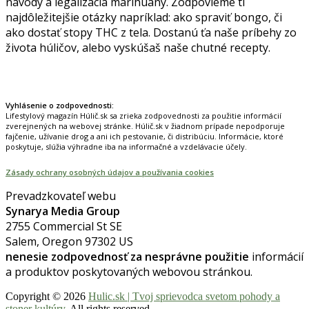
návody a legalizácia marihuany. Zodpovieme ti
najdôležitejšie otázky napríklad: ako spraviť bongo, či
ako dostať stopy THC z tela. Dostanú ťa naše príbehy zo
života húličov, alebo vyskúšaš naše chutné recepty.
Prinášame horúce novinky na tieto témy.
Vyhlásenie o zodpovednosti:
Lifestylový magazín Húlič.sk sa zrieka zodpovednosti za použitie informácií
zverejnených na webovej stránke. Húlič.sk v žiadnom prípade nepodporuje
fajčenie, užívanie drog a ani ich pestovanie, či distribúciu. Informácie, ktoré
poskytuje, slúžia výhradne iba na informačné a vzdelávacie účely.
Zásady ochrany osobných údajov a používania cookies
Prevadzkovateľ webu
Synarya Media Group
2755 Commercial St SE
Salem, Oregon 97302 US
nenesie zodpovednosť za nesprávne použitie
informácií
a produktov poskytovaných webovou stránkou.
Copyright © 2026
Hulic.sk | Tvoj sprievodca svetom pohody a
stoner kultúry
. All rights reserved.