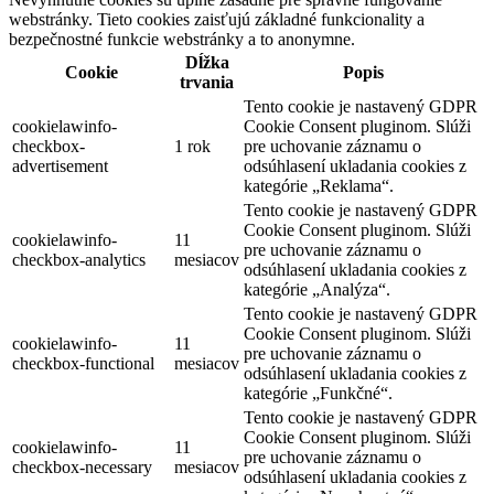
webstránky. Tieto cookies zaisťujú základné funkcionality a
bezpečnostné funkcie webstránky a to anonymne.
Dĺžka
Cookie
Popis
trvania
Tento cookie je nastavený GDPR
cookielawinfo-
Cookie Consent pluginom. Slúži
checkbox-
1 rok
pre uchovanie záznamu o
advertisement
odsúhlasení ukladania cookies z
kategórie „Reklama“.
Tento cookie je nastavený GDPR
Cookie Consent pluginom. Slúži
cookielawinfo-
11
pre uchovanie záznamu o
checkbox-analytics
mesiacov
odsúhlasení ukladania cookies z
kategórie „Analýza“.
Tento cookie je nastavený GDPR
Cookie Consent pluginom. Slúži
cookielawinfo-
11
pre uchovanie záznamu o
checkbox-functional
mesiacov
odsúhlasení ukladania cookies z
kategórie „Funkčné“.
Tento cookie je nastavený GDPR
Cookie Consent pluginom. Slúži
cookielawinfo-
11
pre uchovanie záznamu o
checkbox-necessary
mesiacov
odsúhlasení ukladania cookies z