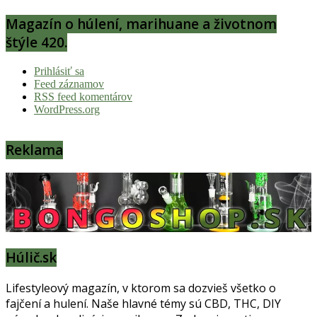
Magazín o húlení, marihuane a životnom
štýle 420.
Prihlásiť sa
Feed záznamov
RSS feed komentárov
WordPress.org
Reklama
Húlič.sk
Lifestyleový magazín, v ktorom sa dozvieš všetko o
fajčení a hulení. Naše hlavné témy sú CBD, THC, DIY