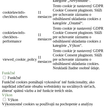
kategórie „Nevyhnutné“.
Tento cookie je nastavený GDPR
Cookie Consent pluginom. Slúži
cookielawinfo-
11
pre uchovanie záznamu o
checkbox-others
mesiacov
odsúhlasení ukladania cookies z
kategórie „Ostatné“.
Tento cookie je nastavený GDPR
cookielawinfo-
Cookie Consent pluginom. Slúži
11
checkbox-
pre uchovanie záznamu o
mesiacov
performance
odsúhlasení ukladania cookies z
kategórie „Výkon“.
Tento cookie je nastavený GDPR
Cookie Consent pluginom. Slúži
11
viewed_cookie_policy
pre uchovanie záznamu o
mesiacov
odsúhlasení ukladania cookies.
Neukladá žiadne osobné údaje.
Funkčné
Funkčné
Funkčné cookies pomáhajú vykonávať isté funkcionality, ako
napríklad zdieľanie obsahu webstránky na sociálnych sieťach,
zbierať spätnú väzbu a iné funkcie tretích strán.
Výkon
Výkon
Výkonnostné cookies sa používajú na pochopenie a analýzu