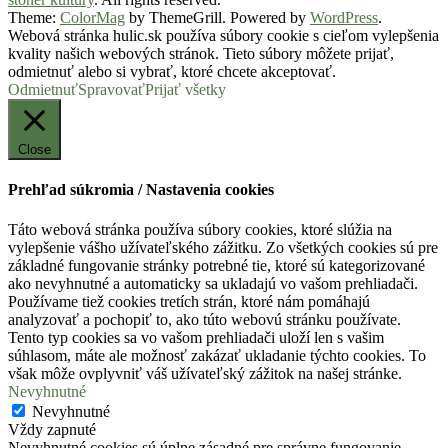
Theme:
ColorMag
by ThemeGrill. Powered by
WordPress
.
Webová stránka hulic.sk používa súbory cookie s cieľom vylepšenia
kvality našich webových stránok. Tieto súbory môžete prijať,
odmietnuť alebo si vybrať, ktoré chcete akceptovať.
Odmietnuť
Spravovať
Prijať všetky
Close
Prehľad súkromia / Nastavenia cookies
Táto webová stránka používa súbory cookies, ktoré slúžia na
vylepšenie vášho užívateľského zážitku. Zo všetkých cookies sú pre
základné fungovanie stránky potrebné tie, ktoré sú kategorizované
ako nevyhnutné a automaticky sa ukladajú vo vašom prehliadači.
Používame tiež cookies tretích strán, ktoré nám pomáhajú
analyzovať a pochopiť to, ako túto webovú stránku používate.
Tento typ cookies sa vo vašom prehliadači uloží len s vašim
súhlasom, máte ale možnosť zakázať ukladanie týchto cookies. To
však môže ovplyvniť váš užívateľský zážitok na našej stránke.
Nevyhnutné
Nevyhnutné
Vždy zapnuté
Nevyhnutné cookies sú úplne zásadné pre správne fungovanie