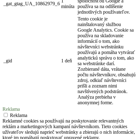
1
spoločnosťou Google a
_gat_gtag_UA_10862979_6
minúta
používa sa na odlíšenie
jednotlivých používateľov.
Tento cookie je
nainštalovaný službou
Google Analytics. Cookie sa
používa na skladovanie
informácií o tom, ako
návštevníci webstránku
používajú a pomáha vytvárať
analytickú správu o tom, ako
_gid
1 deň
sa webstránke darí.
Zozbierané dáta, vrátane
počtu návštevníkov, obsahujú
zdroj, odkiaľ návštevníci
prišli a zoznam nimi
navštívených podstránok.
Analýza prebieha v
anonymnej forme.
Reklama
Reklama
Reklamné cookies sa používajú na poskytovanie relevantných
reklám a marketingových kampaní návštevníkom. Tieto cookies
užívateľov sledujú naprieč webstránky a zbierajú o nich informácie,
ktoré im pomáhajú poskytovať upravené reklamy.