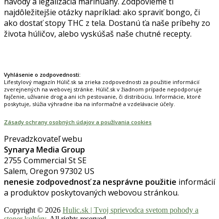
návody a legalizácia marihuany. Zodpovieme ti
najdôležitejšie otázky napríklad: ako spraviť bongo, či
ako dostať stopy THC z tela. Dostanú ťa naše príbehy zo
života húličov, alebo vyskúšaš naše chutné recepty.
Prinášame horúce novinky na tieto témy.
Vyhlásenie o zodpovednosti:
Lifestylový magazín Húlič.sk sa zrieka zodpovednosti za použitie informácií
zverejnených na webovej stránke. Húlič.sk v žiadnom prípade nepodporuje
fajčenie, užívanie drog a ani ich pestovanie, či distribúciu. Informácie, ktoré
poskytuje, slúžia výhradne iba na informačné a vzdelávacie účely.
Zásady ochrany osobných údajov a používania cookies
Prevadzkovateľ webu
Synarya Media Group
2755 Commercial St SE
Salem, Oregon 97302 US
nenesie zodpovednosť za nesprávne použitie
informácií
a produktov poskytovaných webovou stránkou.
Copyright © 2026
Hulic.sk | Tvoj sprievodca svetom pohody a
stoner kultúry
. All rights reserved.