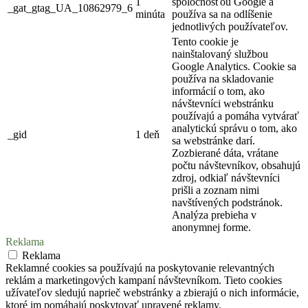
1
spoločnosťou Google a
_gat_gtag_UA_10862979_6
minúta
používa sa na odlíšenie
jednotlivých používateľov.
Tento cookie je
nainštalovaný službou
Google Analytics. Cookie sa
používa na skladovanie
informácií o tom, ako
návštevníci webstránku
používajú a pomáha vytvárať
analytickú správu o tom, ako
_gid
1 deň
sa webstránke darí.
Zozbierané dáta, vrátane
počtu návštevníkov, obsahujú
zdroj, odkiaľ návštevníci
prišli a zoznam nimi
navštívených podstránok.
Analýza prebieha v
anonymnej forme.
Reklama
Reklama
Reklamné cookies sa používajú na poskytovanie relevantných
reklám a marketingových kampaní návštevníkom. Tieto cookies
užívateľov sledujú naprieč webstránky a zbierajú o nich informácie,
ktoré im pomáhajú poskytovať upravené reklamy.