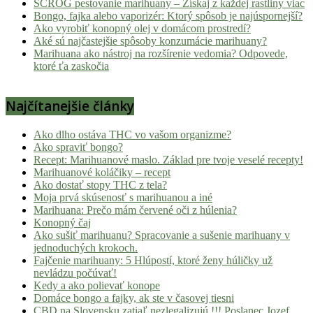
SCROG pestovanie marihuany – Získaj z každej rastliny viac
Bongo, fajka alebo vaporizér: Ktorý spôsob je najúspornejší?
Ako vyrobiť konopný olej v domácom prostredí?
Aké sú najčastejšie spôsoby konzumácie marihuany?
Marihuana ako nástroj na rozšírenie vedomia? Odpovede,
ktoré ťa zaskočia
Najčítanejšie články
Ako dlho ostáva THC vo vašom organizme?
Ako spraviť bongo?
Recept: Marihuanové maslo. Základ pre tvoje veselé recepty!
Marihuanové koláčiky – recept
Ako dostať stopy THC z tela?
Moja prvá skúsenosť s marihuanou a iné
Marihuana: Prečo mám červené oči z húlenia?
Konopný čaj
Ako sušiť marihuanu? Spracovanie a sušenie marihuany v
jednoduchých krokoch.
Fajčenie marihuany: 5 Hlúpostí, ktoré ženy húličky už
nevládzu počúvať!
Kedy a ako polievať konope
Domáce bongo a fajky, ak ste v časovej tiesni
CBD na Slovensku zatiaľ nezlegalizujú !!! Poslanec Jozef