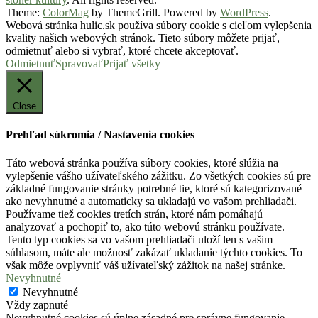
Theme:
ColorMag
by ThemeGrill. Powered by
WordPress
.
Webová stránka hulic.sk používa súbory cookie s cieľom vylepšenia
kvality našich webových stránok. Tieto súbory môžete prijať,
odmietnuť alebo si vybrať, ktoré chcete akceptovať.
Odmietnuť
Spravovať
Prijať všetky
Close
Prehľad súkromia / Nastavenia cookies
Táto webová stránka používa súbory cookies, ktoré slúžia na
vylepšenie vášho užívateľského zážitku. Zo všetkých cookies sú pre
základné fungovanie stránky potrebné tie, ktoré sú kategorizované
ako nevyhnutné a automaticky sa ukladajú vo vašom prehliadači.
Používame tiež cookies tretích strán, ktoré nám pomáhajú
analyzovať a pochopiť to, ako túto webovú stránku používate.
Tento typ cookies sa vo vašom prehliadači uloží len s vašim
súhlasom, máte ale možnosť zakázať ukladanie týchto cookies. To
však môže ovplyvniť váš užívateľský zážitok na našej stránke.
Nevyhnutné
Nevyhnutné
Vždy zapnuté
Nevyhnutné cookies sú úplne zásadné pre správne fungovanie