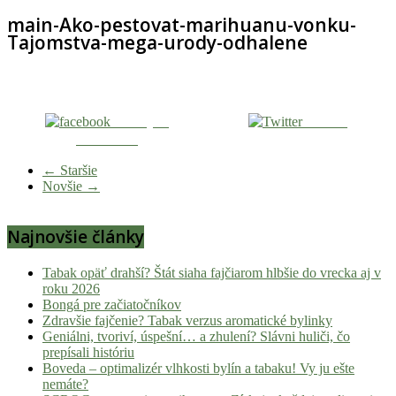
main-Ako-pestovat-marihuanu-vonku-
Tajomstva-mega-urody-odhalene
Zdieľaj na
Tweetni
Facebooku
← Staršie
Novšie →
Najnovšie články
Tabak opäť drahší? Štát siaha fajčiarom hlbšie do vrecka aj v
roku 2026
Bongá pre začiatočníkov
Zdravšie fajčenie? Tabak verzus aromatické bylinky
Geniálni, tvoriví, úspešní… a zhulení? Slávni huliči, čo
prepísali históriu
Boveda – optimalizér vlhkosti bylín a tabaku! Vy ju ešte
nemáte?