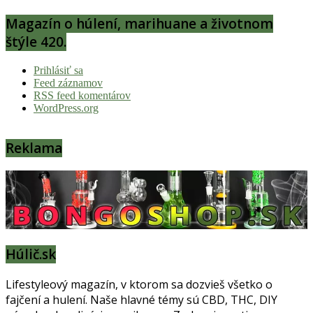
Magazín o húlení, marihuane a životnom
štýle 420.
Prihlásiť sa
Feed záznamov
RSS feed komentárov
WordPress.org
Reklama
Húlič.sk
Lifestyleový magazín, v ktorom sa dozvieš všetko o
fajčení a hulení. Naše hlavné témy sú CBD, THC, DIY