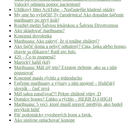
Valocký odmieta pomoc pacientom!
Uhlíkový filter ActiTube – Najčastejšie kladené otázky
My sme ho vyfajčili! Ty čarodejnica! Ako dopadne fajčenie
marihuany po prvý krát?
Rozdiel medzi Šalviou lekárskou a Šalviou Divotvornou
Ako skladovať marihuanu?
Konopná dovolenka
Marihuana: Ako zakryť, že si totálne zhúlený?
Ako fajčiť doma a nebyť odhalený? Ciga, fajka alebo bongo,
zbavte sa dôkazov! Radí ujo Julo.
420 – Čo to znamená?
Marocký hašiš (kif)
Marihuana: Máš zlý trip? Existuje riešenie, ako sa s ním
popasovať
Konopné maslo rýchlo a jednoducho
Fajčenie marihuany a výrazy s ním spojené – Huličský
slovník – časť prvá
Máš sakra zapaľovač?! Pekne zhúlené vtipy :D
Domáce bongo? Ľahko a rýchlo – HERB D-I-HIGH
Marihuana: 5 vecí, ktoré musíš spraviť predtým, ako budeš
prvýkrát húliť
Päť podomácky vyrobených bong a fajok.
Ako správne oplachovať konope