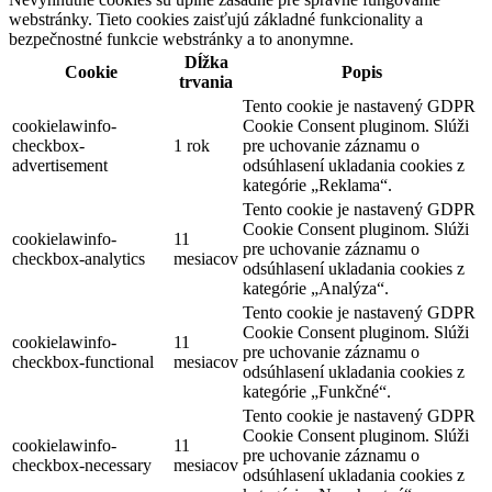
webstránky. Tieto cookies zaisťujú základné funkcionality a
bezpečnostné funkcie webstránky a to anonymne.
Dĺžka
Cookie
Popis
trvania
Tento cookie je nastavený GDPR
cookielawinfo-
Cookie Consent pluginom. Slúži
checkbox-
1 rok
pre uchovanie záznamu o
advertisement
odsúhlasení ukladania cookies z
kategórie „Reklama“.
Tento cookie je nastavený GDPR
Cookie Consent pluginom. Slúži
cookielawinfo-
11
pre uchovanie záznamu o
checkbox-analytics
mesiacov
odsúhlasení ukladania cookies z
kategórie „Analýza“.
Tento cookie je nastavený GDPR
Cookie Consent pluginom. Slúži
cookielawinfo-
11
pre uchovanie záznamu o
checkbox-functional
mesiacov
odsúhlasení ukladania cookies z
kategórie „Funkčné“.
Tento cookie je nastavený GDPR
Cookie Consent pluginom. Slúži
cookielawinfo-
11
pre uchovanie záznamu o
checkbox-necessary
mesiacov
odsúhlasení ukladania cookies z