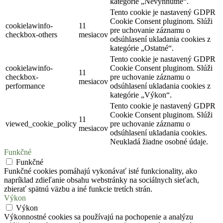
kategórie „Nevyhnutné“.
Tento cookie je nastavený GDPR
Cookie Consent pluginom. Slúži
cookielawinfo-
11
pre uchovanie záznamu o
checkbox-others
mesiacov
odsúhlasení ukladania cookies z
kategórie „Ostatné“.
Tento cookie je nastavený GDPR
cookielawinfo-
Cookie Consent pluginom. Slúži
11
checkbox-
pre uchovanie záznamu o
mesiacov
performance
odsúhlasení ukladania cookies z
kategórie „Výkon“.
Tento cookie je nastavený GDPR
Cookie Consent pluginom. Slúži
11
viewed_cookie_policy
pre uchovanie záznamu o
mesiacov
odsúhlasení ukladania cookies.
Neukladá žiadne osobné údaje.
Funkčné
Funkčné
Funkčné cookies pomáhajú vykonávať isté funkcionality, ako
napríklad zdieľanie obsahu webstránky na sociálnych sieťach,
zbierať spätnú väzbu a iné funkcie tretích strán.
Výkon
Výkon
Výkonnostné cookies sa používajú na pochopenie a analýzu