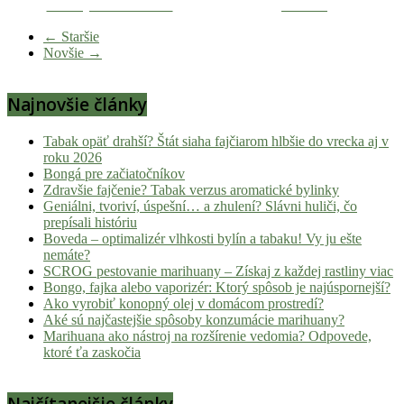
Zdieľaj na Facebooku
Tweetni
novinky
z
← Staršie
Novšie →
konopnej
scény,
najlepší
Najnovšie články
chill-
out,
Tabak opäť drahší? Štát siaha fajčiarom hlbšie do vrecka aj v
stoner
roku 2026
tipy
Bongá pre začiatočníkov
Zdravšie fajčenie? Tabak verzus aromatické bylinky
a
Geniálni, tvoriví, úspešní… a zhulení? Slávni huliči, čo
lifestyle.
prepísali históriu
Klikni
Boveda – optimalizér vlhkosti bylín a tabaku! Vy ju ešte
a
nemáte?
SCROG pestovanie marihuany – Získaj z každej rastliny viac
nalaď
Bongo, fajka alebo vaporizér: Ktorý spôsob je najúspornejší?
sa
Ako vyrobiť konopný olej v domácom prostredí?
na
Aké sú najčastejšie spôsoby konzumácie marihuany?
pohodu.
Marihuana ako nástroj na rozšírenie vedomia? Odpovede,
ktoré ťa zaskočia
Najčítanejšie články