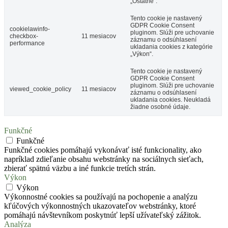
„Ostatné“.
Tento cookie je nastavený
GDPR Cookie Consent
cookielawinfo-
pluginom. Slúži pre uchovanie
checkbox-
11 mesiacov
záznamu o odsúhlasení
performance
ukladania cookies z kategórie
„Výkon“.
Tento cookie je nastavený
GDPR Cookie Consent
pluginom. Slúži pre uchovanie
viewed_cookie_policy
11 mesiacov
záznamu o odsúhlasení
ukladania cookies. Neukladá
žiadne osobné údaje.
Funkčné
Funkčné
Funkčné cookies pomáhajú vykonávať isté funkcionality, ako
napríklad zdieľanie obsahu webstránky na sociálnych sieťach,
zbierať spätnú väzbu a iné funkcie tretích strán.
Výkon
Výkon
Výkonnostné cookies sa používajú na pochopenie a analýzu
kľúčových výkonnostných ukazovateľov webstránky, ktoré
pomáhajú návštevníkom poskytnúť lepší užívateľský zážitok.
Analýza