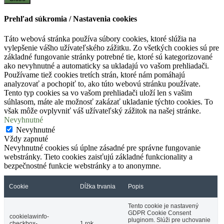
Prehľad súkromia / Nastavenia cookies
Táto webová stránka používa súbory cookies, ktoré slúžia na
vylepšenie vášho užívateľského zážitku. Zo všetkých cookies sú pre
základné fungovanie stránky potrebné tie, ktoré sú kategorizované
ako nevyhnutné a automaticky sa ukladajú vo vašom prehliadači.
Používame tiež cookies tretích strán, ktoré nám pomáhajú
analyzovať a pochopiť to, ako túto webovú stránku používate.
Tento typ cookies sa vo vašom prehliadači uloží len s vašim
súhlasom, máte ale možnosť zakázať ukladanie týchto cookies. To
však môže ovplyvniť váš užívateľský zážitok na našej stránke.
Nevyhnutné
Nevyhnutné
Vždy zapnuté
Nevyhnutné cookies sú úplne zásadné pre správne fungovanie
webstránky. Tieto cookies zaisťujú základné funkcionality a
bezpečnostné funkcie webstránky a to anonymne.
Cookie
Dĺžka trvania
Popis
Tento cookie je nastavený
GDPR Cookie Consent
cookielawinfo-
pluginom. Slúži pre uchovanie
checkbox-
1 rok