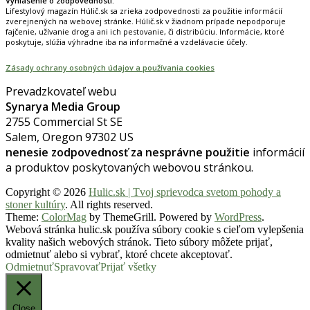
Vyhlásenie o zodpovednosti:
Lifestylový magazín Húlič.sk sa zrieka zodpovednosti za použitie informácií
zverejnených na webovej stránke. Húlič.sk v žiadnom prípade nepodporuje
fajčenie, užívanie drog a ani ich pestovanie, či distribúciu. Informácie, ktoré
poskytuje, slúžia výhradne iba na informačné a vzdelávacie účely.
Zásady ochrany osobných údajov a používania cookies
Prevadzkovateľ webu
Synarya Media Group
2755 Commercial St SE
Salem, Oregon 97302 US
nenesie zodpovednosť za nesprávne použitie
informácií
a produktov poskytovaných webovou stránkou.
Copyright © 2026
Hulic.sk | Tvoj sprievodca svetom pohody a
stoner kultúry
. All rights reserved.
Theme:
ColorMag
by ThemeGrill. Powered by
WordPress
.
Webová stránka hulic.sk používa súbory cookie s cieľom vylepšenia
kvality našich webových stránok. Tieto súbory môžete prijať,
odmietnuť alebo si vybrať, ktoré chcete akceptovať.
Odmietnuť
Spravovať
Prijať všetky
Close