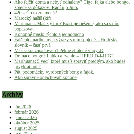
Ako fajčiť doma a nebyť odhalený? Ciga, fajka alebo bongo,
zbavte sa dôkazov! Radí ujo Julo.
420 – Čo to znamená?
Marocký hašiš (kif)
Marihuana: Máš zlý trip? Existuje riešenie, ako sa s ním
popasovať
Konopné maslo rýchlo a jednoducho
Fajčenie marihuany a výrazy s ním spojené – Huličský
slovník – časť prvá
Máš sakra zapaľovač?! Pekne zhúlené vtipy :D
Domáce bongo? Ľahko a rýchlo – HERB D-I-HIGH
Marihuana: 5 vecí, ktoré musíš spraviť predtým, ako budeš
prvýkrát húliť
Päť podomácky vyrobených bong a fajok.
Ako správne oplachovať konope
Archívy
jún 2026
február 2026
január 2026
október 2025
august 2025
máj 2025