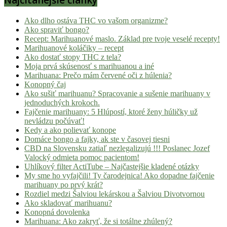
Ako dlho ostáva THC vo vašom organizme?
Ako spraviť bongo?
Recept: Marihuanové maslo. Základ pre tvoje veselé recepty!
Marihuanové koláčiky – recept
Ako dostať stopy THC z tela?
Moja prvá skúsenosť s marihuanou a iné
Marihuana: Prečo mám červené oči z húlenia?
Konopný čaj
Ako sušiť marihuanu? Spracovanie a sušenie marihuany v
jednoduchých krokoch.
Fajčenie marihuany: 5 Hlúpostí, ktoré ženy húličky už
nevládzu počúvať!
Kedy a ako polievať konope
Domáce bongo a fajky, ak ste v časovej tiesni
CBD na Slovensku zatiaľ nezlegalizujú !!! Poslanec Jozef
Valocký odmieta pomoc pacientom!
Uhlíkový filter ActiTube – Najčastejšie kladené otázky
My sme ho vyfajčili! Ty čarodejnica! Ako dopadne fajčenie
marihuany po prvý krát?
Rozdiel medzi Šalviou lekárskou a Šalviou Divotvornou
Ako skladovať marihuanu?
Konopná dovolenka
Marihuana: Ako zakryť, že si totálne zhúlený?