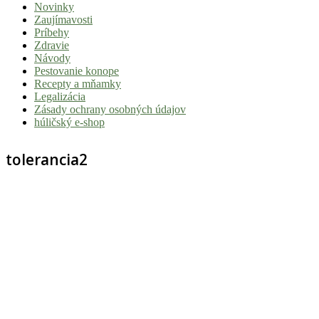
Novinky
|
Zaujímavosti
Tvoj
Príbehy
Zdravie
sprievodca
Návody
svetom
Pestovanie konope
Recepty a mňamky
pohody
Legalizácia
a
Zásady ochrany osobných údajov
húličský e-shop
stoner
kultúry
tolerancia2
Vitaj
v
komunite,
kde
je
čas
relatívny.
Hulic.sk
prináša
čerstvé