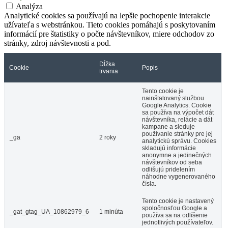
Analýza
Analytické cookies sa používajú na lepšie pochopenie interakcie
užívateľa s webstránkou. Tieto cookies pomáhajú s poskytovaním
informácií pre štatistiky o počte návštevníkov, miere odchodov zo
stránky, zdroj návštevnosti a pod.
Dĺžka
Cookie
Popis
trvania
Tento cookie je
nainštalovaný službou
Google Analytics. Cookie
sa používa na výpočet dát
návštevníka, relácie a dát
kampane a sleduje
používanie stránky pre jej
_ga
2 roky
analytickú správu. Cookies
skladujú informácie
anonymne a jedinečných
návštevníkov od seba
odlišujú pridelením
náhodne vygenerovaného
čísla.
Tento cookie je nastavený
spoločnosťou Google a
_gat_gtag_UA_10862979_6
1 minúta
používa sa na odlíšenie
jednotlivých používateľov.