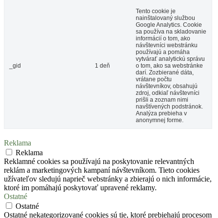
Tento cookie je
nainštalovaný službou
Google Analytics. Cookie
sa používa na skladovanie
informácií o tom, ako
návštevníci webstránku
používajú a pomáha
vytvárať analytickú správu
_gid
1 deň
o tom, ako sa webstránke
darí. Zozbierané dáta,
vrátane počtu
návštevníkov, obsahujú
zdroj, odkiaľ návštevníci
prišli a zoznam nimi
navštívených podstránok.
Analýza prebieha v
anonymnej forme.
Reklama
Reklama
Reklamné cookies sa používajú na poskytovanie relevantných
reklám a marketingových kampaní návštevníkom. Tieto cookies
užívateľov sledujú naprieč webstránky a zbierajú o nich informácie,
ktoré im pomáhajú poskytovať upravené reklamy.
Ostatné
Ostatné
Ostatné nekategorizované cookies sú tie, ktoré prebiehajú procesom