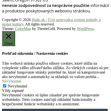
Salem, Oregon 97302 US
nenesie zodpovednosť za nesprávne použitie
informácií
a produktov poskytovaných webovou stránkou.
Copyright © 2026
Hulic.sk | Tvoj sprievodca svetom pohody a
stoner kultúry
. All rights reserved.
Theme:
ColorMag
by ThemeGrill. Powered by
WordPress
.
Close
Prehľad súkromia / Nastavenia cookies
Táto webová stránka používa súbory cookies, ktoré slúžia na
vylepšenie vášho užívateľského zážitku. Zo všetkých cookies sú pre
základné fungovanie stránky potrebné tie, ktoré sú kategorizované
ako nevyhnutné a automaticky sa ukladajú vo vašom prehlia
...
Nevyhnutné
Nevyhnutné
Vždy zapnuté
Nevyhnutné cookies sú úplne zásadné pre správne fungovanie
webstránky. Tieto cookies zaisťujú základné funkcionality a
bezpečnostné funkcie webstránky a to anonymne.