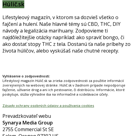
Húlič.sk
Lifestyleový magazín, v ktorom sa dozvieš všetko o
fajčení a hulení. Naše hlavné témy sú CBD, THC, DIY
návody a legalizácia marihuany. Zodpovieme ti
najdôležitejšie otázky napríklad: ako spraviť bongo, či
ako dostať stopy THC z tela. Dostanú ťa naše príbehy zo
života húličov, alebo vyskúšaš naše chutné recepty.
Prinášame horúce novinky na tieto témy.
Vyhlásenie o zodpovednosti:
Lifestylový magazín Húlič.sk sa zrieka zodpovednosti za použitie informácií
zverejnených na webovej stránke. Húlič.sk v žiadnom prípade nepodporuje
fajčenie, užívanie drog a ani ich pestovanie, či distribúciu. Informácie, ktoré
poskytuje, slúžia výhradne iba na informačné a vzdelávacie účely.
Zásady ochrany osobných údajov a používania cookies
Prevadzkovateľ webu
Synarya Media Group
2755 Commercial St SE