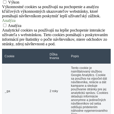
Výkon
Výkonnostné cookies sa používajú na pochopenie a analýzu
kľúčových výkonnostných ukazovateľov webstránky, ktoré
pomáhajú návštevníkom poskytnúť lepší užívateľský zážitok.
Analýza
Analýza
Analytické cookies sa používajú na lepšie pochopenie interakcie
užívateľa s webstránkou. Tieto cookies pomáhajú s poskytovaním
informácií pre štatistiky o počte návštevníkov, miere odchodov zo
stránky, zdroj návštevnosti a pod.
Dĺžka
Cookie
Popis
trvania
Tento cookie je
nainštalovaný službou
Google Analytics. Cookie
sa používa na výpočet dát
návštevníka, relácie a dát
kampane a sleduje
používanie stránky pre jej
_ga
2 roky
analytickú správu. Cookies
skladujú informácie
anonymne a jedinečných
návštevníkov od seba
odlišujú pridelením
náhodne vygenerovaného