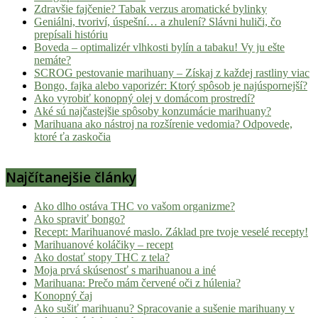
Zdravšie fajčenie? Tabak verzus aromatické bylinky
Geniálni, tvoriví, úspešní… a zhulení? Slávni huliči, čo
prepísali históriu
Boveda – optimalizér vlhkosti bylín a tabaku! Vy ju ešte
nemáte?
SCROG pestovanie marihuany – Získaj z každej rastliny viac
Bongo, fajka alebo vaporizér: Ktorý spôsob je najúspornejší?
Ako vyrobiť konopný olej v domácom prostredí?
Aké sú najčastejšie spôsoby konzumácie marihuany?
Marihuana ako nástroj na rozšírenie vedomia? Odpovede,
ktoré ťa zaskočia
Najčítanejšie články
Ako dlho ostáva THC vo vašom organizme?
Ako spraviť bongo?
Recept: Marihuanové maslo. Základ pre tvoje veselé recepty!
Marihuanové koláčiky – recept
Ako dostať stopy THC z tela?
Moja prvá skúsenosť s marihuanou a iné
Marihuana: Prečo mám červené oči z húlenia?
Konopný čaj
Ako sušiť marihuanu? Spracovanie a sušenie marihuany v