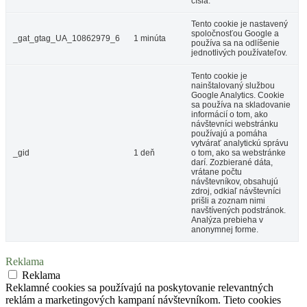
čísla.
Tento cookie je nastavený
spoločnosťou Google a
_gat_gtag_UA_10862979_6
1 minúta
používa sa na odlíšenie
jednotlivých používateľov.
Tento cookie je
nainštalovaný službou
Google Analytics. Cookie
sa používa na skladovanie
informácií o tom, ako
návštevníci webstránku
používajú a pomáha
vytvárať analytickú správu
_gid
1 deň
o tom, ako sa webstránke
darí. Zozbierané dáta,
vrátane počtu
návštevníkov, obsahujú
zdroj, odkiaľ návštevníci
prišli a zoznam nimi
navštívených podstránok.
Analýza prebieha v
anonymnej forme.
Reklama
Reklama
Reklamné cookies sa používajú na poskytovanie relevantných
reklám a marketingových kampaní návštevníkom. Tieto cookies