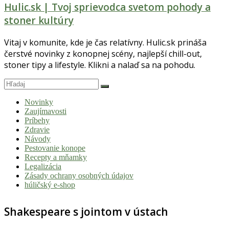
Hulic.sk | Tvoj sprievodca svetom pohody a
stoner kultúry
Vitaj v komunite, kde je čas relatívny. Hulic.sk prináša
čerstvé novinky z konopnej scény, najlepší chill-out,
stoner tipy a lifestyle. Klikni a nalaď sa na pohodu.
Novinky
Zaujímavosti
Príbehy
Zdravie
Návody
Pestovanie konope
Recepty a mňamky
Legalizácia
Zásady ochrany osobných údajov
húličský e-shop
Shakespeare s jointom v ústach