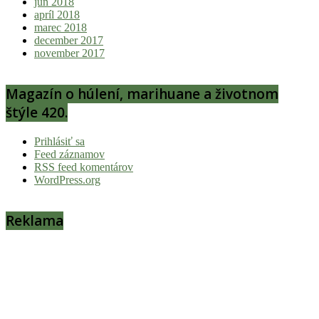
jún 2018
apríl 2018
marec 2018
december 2017
november 2017
Magazín o húlení, marihuane a životnom
štýle 420.
Prihlásiť sa
Feed záznamov
RSS feed komentárov
WordPress.org
Reklama