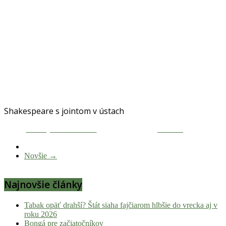
Shakespeare s jointom v ústach
Zdieľaj na Facebooku
Tweetni
Novšie →
Najnovšie články
Tabak opäť drahší? Štát siaha fajčiarom hlbšie do vrecka aj v
roku 2026
Bongá pre začiatočníkov