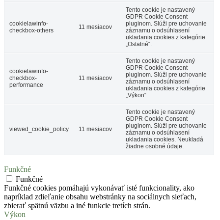
Tento cookie je nastavený
GDPR Cookie Consent
cookielawinfo-
pluginom. Slúži pre uchovanie
11 mesiacov
checkbox-others
záznamu o odsúhlasení
ukladania cookies z kategórie
„Ostatné“.
Tento cookie je nastavený
GDPR Cookie Consent
cookielawinfo-
pluginom. Slúži pre uchovanie
checkbox-
11 mesiacov
záznamu o odsúhlasení
performance
ukladania cookies z kategórie
„Výkon“.
Tento cookie je nastavený
GDPR Cookie Consent
pluginom. Slúži pre uchovanie
viewed_cookie_policy
11 mesiacov
záznamu o odsúhlasení
ukladania cookies. Neukladá
žiadne osobné údaje.
Funkčné
Funkčné
Funkčné cookies pomáhajú vykonávať isté funkcionality, ako
napríklad zdieľanie obsahu webstránky na sociálnych sieťach,
zbierať spätnú väzbu a iné funkcie tretích strán.
Výkon