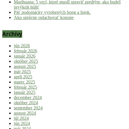
Marihuana: 5 vecí, ktoré musíš spraviť predtým, ako budeš
prvýkrát húliť
Päť podomácky vyrobených bong a fajok.
Ako správne oplachovať konope
Archívy
jún 2026
február 2026
január 2026
október 2025
august 2025
máj 2025
apríl 2025
marec 2025
február 2025
január 2025
december 2024
október 2024
september 2024
august 2024
júl 2024
jún 2024
máj 2024