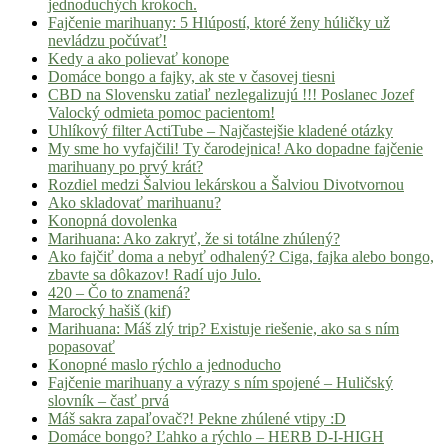
jednoduchých krokoch.
Fajčenie marihuany: 5 Hlúpostí, ktoré ženy húličky už
nevládzu počúvať!
Kedy a ako polievať konope
Domáce bongo a fajky, ak ste v časovej tiesni
CBD na Slovensku zatiaľ nezlegalizujú !!! Poslanec Jozef
Valocký odmieta pomoc pacientom!
Uhlíkový filter ActiTube – Najčastejšie kladené otázky
My sme ho vyfajčili! Ty čarodejnica! Ako dopadne fajčenie
marihuany po prvý krát?
Rozdiel medzi Šalviou lekárskou a Šalviou Divotvornou
Ako skladovať marihuanu?
Konopná dovolenka
Marihuana: Ako zakryť, že si totálne zhúlený?
Ako fajčiť doma a nebyť odhalený? Ciga, fajka alebo bongo,
zbavte sa dôkazov! Radí ujo Julo.
420 – Čo to znamená?
Marocký hašiš (kif)
Marihuana: Máš zlý trip? Existuje riešenie, ako sa s ním
popasovať
Konopné maslo rýchlo a jednoducho
Fajčenie marihuany a výrazy s ním spojené – Huličský
slovník – časť prvá
Máš sakra zapaľovač?! Pekne zhúlené vtipy :D
Domáce bongo? Ľahko a rýchlo – HERB D-I-HIGH