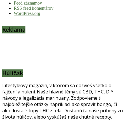
Feed záznamov
RSS feed komentárov
WordPress.org
Reklama
Húlič.sk
Lifestyleový magazín, v ktorom sa dozvieš všetko o
fajčení a hulení. Naše hlavné témy sú CBD, THC, DIY
návody a legalizácia marihuany. Zodpovieme ti
najdôležitejšie otázky napríklad: ako spraviť bongo, či
ako dostať stopy THC z tela. Dostanú ťa naše príbehy zo
života húličov, alebo vyskúšaš naše chutné recepty.
Prinášame horúce novinky na tieto témy.