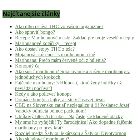
Najčítanejšie články
Ako dlho ostáva THC vo vašom organizme?
Ako spraviť bongo?
Recept: Marihuanové maslo. Základ pre tvoje veselé recepty!
Marihuanové koláčiky – recept
Ako dostať stopy THC z tela?
Moja prvá skúsenosť s marihuanou a iné
Marihuana: Prečo mám červené oči z húlenia?
Konopný čaj
Ako sušiť marihuanu? Spracovanie a sušenie marihuany v
jednoduchých krokoch.
Fajčenie marihuany: 5 Hlúpostí, ktoré ženy húličky už
nevládzu počúvať!
Kedy a ako polievať konope
Domáce bongo a fajky, ak ste v časovej tiesni
CBD na Slovensku zatiaľ nezlegalizujú !!! Poslanec Jozef
Valocký odmieta pomoc pacientom!
Uhlíkový filter ActiTube – Najčastejšie kladené otázky
My sme ho vyfajčili! Ty čarodejnica! Ako dopadne fajčenie
marihuany po prvý krát?
Rozdiel medzi Šalviou lekárskou a Šalviou Divotvornou
Ako skladovať marihuanu?