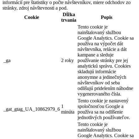
informácií pre štatistiky o počte návštevníkov, miere odchodov zo
stránky, zdroj návštevnosti a pod.
Dĺžka
Cookie
Popis
trvania
Tento cookie je
nainštalovaný službou
Google Analytics. Cookie sa
používa na výpočet dát
návštevníka, relácie a dát
kampane a sleduje
_ga
2 roky
používanie stránky pre jej
analytickú správu. Cookies
skladujú informácie
anonymne a jedinečných
návštevníkov od seba
odlišujú pridelením náhodne
vygenerovaného čísla.
Tento cookie je nastavený
1
spoločnosťou Google a
_gat_gtag_UA_10862979_6
minúta
používa sa na odlíšenie
jednotlivých používateľov.
Tento cookie je
nainštalovaný službou
Google Analytics. Cookie sa