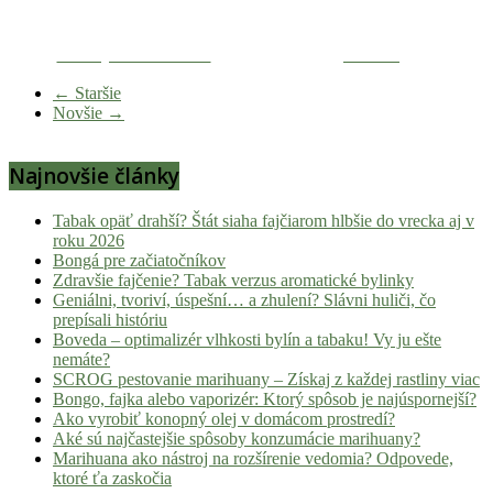
novinky
z
Zdieľaj na Facebooku
Tweetni
konopnej
scény,
← Staršie
Novšie →
najlepší
chill-
out,
Najnovšie články
stoner
tipy
Tabak opäť drahší? Štát siaha fajčiarom hlbšie do vrecka aj v
a
roku 2026
lifestyle.
Bongá pre začiatočníkov
Zdravšie fajčenie? Tabak verzus aromatické bylinky
Klikni
Geniálni, tvoriví, úspešní… a zhulení? Slávni huliči, čo
a
prepísali históriu
nalaď
Boveda – optimalizér vlhkosti bylín a tabaku! Vy ju ešte
sa
nemáte?
SCROG pestovanie marihuany – Získaj z každej rastliny viac
na
Bongo, fajka alebo vaporizér: Ktorý spôsob je najúspornejší?
pohodu.
Ako vyrobiť konopný olej v domácom prostredí?
Aké sú najčastejšie spôsoby konzumácie marihuany?
Marihuana ako nástroj na rozšírenie vedomia? Odpovede,
ktoré ťa zaskočia