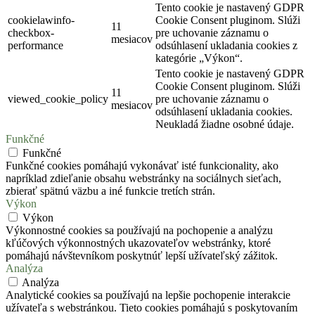
Tento cookie je nastavený GDPR
cookielawinfo-
Cookie Consent pluginom. Slúži
11
checkbox-
pre uchovanie záznamu o
mesiacov
performance
odsúhlasení ukladania cookies z
kategórie „Výkon“.
Tento cookie je nastavený GDPR
Cookie Consent pluginom. Slúži
11
viewed_cookie_policy
pre uchovanie záznamu o
mesiacov
odsúhlasení ukladania cookies.
Neukladá žiadne osobné údaje.
Funkčné
Funkčné
Funkčné cookies pomáhajú vykonávať isté funkcionality, ako
napríklad zdieľanie obsahu webstránky na sociálnych sieťach,
zbierať spätnú väzbu a iné funkcie tretích strán.
Výkon
Výkon
Výkonnostné cookies sa používajú na pochopenie a analýzu
kľúčových výkonnostných ukazovateľov webstránky, ktoré
pomáhajú návštevníkom poskytnúť lepší užívateľský zážitok.
Analýza
Analýza
Analytické cookies sa používajú na lepšie pochopenie interakcie
užívateľa s webstránkou. Tieto cookies pomáhajú s poskytovaním