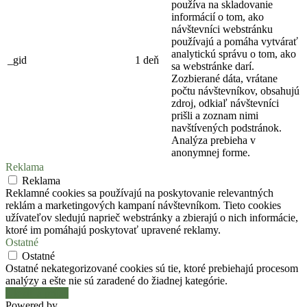
používa na skladovanie
informácií o tom, ako
návštevníci webstránku
používajú a pomáha vytvárať
analytickú správu o tom, ako
_gid
1 deň
sa webstránke darí.
Zozbierané dáta, vrátane
počtu návštevníkov, obsahujú
zdroj, odkiaľ návštevníci
prišli a zoznam nimi
navštívených podstránok.
Analýza prebieha v
anonymnej forme.
Reklama
Reklama
Reklamné cookies sa používajú na poskytovanie relevantných
reklám a marketingových kampaní návštevníkom. Tieto cookies
užívateľov sledujú naprieč webstránky a zbierajú o nich informácie,
ktoré im pomáhajú poskytovať upravené reklamy.
Ostatné
Ostatné
Ostatné nekategorizované cookies sú tie, ktoré prebiehajú procesom
analýzy a ešte nie sú zaradené do žiadnej kategórie.
Uložiť a prijať
Powered by