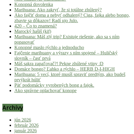
Konopná dovolenka
Marihuana: Ako zakryť, že si totálne zhúlený?
Ako fajčiť doma a nebyť odhalený? Ciga, fajka alebo bongo,
zbavte sa dôkazov! Radí ujo Julo.
420 – Čo to znamená?
Marocký hašiš (kif)
Marihuana: Máš zlý trip? Existuje riešenie, ako sa s ním
popasovať
Konopné maslo rýchlo a jednoducho
Fajčenie marihuany a výrazy s ním spojené – Huličský
slovník – časť prvá
Máš sakra zapaľovač?! Pekne zhúlené vtipy :D
Domáce bongo? Ľahko a rýchlo – HERB D-I-HIGH
Marihuana: 5 vecí, ktoré musíš spraviť predtým, ako budeš
prvýkrát húliť
Päť podomácky vyrobených bong a fajok.
Ako správne oplachovať konope
Archívy
jún 2026
február 2026
január 2026