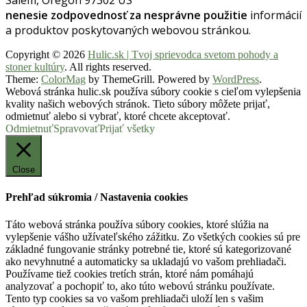
Salem, Oregon 97302 US
nenesie zodpovednosť za nesprávne použitie
informácií
a produktov poskytovaných webovou stránkou.
Copyright © 2026
Hulic.sk | Tvoj sprievodca svetom pohody a
stoner kultúry
. All rights reserved.
Theme:
ColorMag
by ThemeGrill. Powered by
WordPress
.
Webová stránka hulic.sk používa súbory cookie s cieľom vylepšenia
kvality našich webových stránok. Tieto súbory môžete prijať,
odmietnuť alebo si vybrať, ktoré chcete akceptovať.
Odmietnuť
Spravovať
Prijať všetky
Close
Prehľad súkromia / Nastavenia cookies
Táto webová stránka používa súbory cookies, ktoré slúžia na
vylepšenie vášho užívateľského zážitku. Zo všetkých cookies sú pre
základné fungovanie stránky potrebné tie, ktoré sú kategorizované
ako nevyhnutné a automaticky sa ukladajú vo vašom prehliadači.
Používame tiež cookies tretích strán, ktoré nám pomáhajú
analyzovať a pochopiť to, ako túto webovú stránku používate.
Tento typ cookies sa vo vašom prehliadači uloží len s vašim