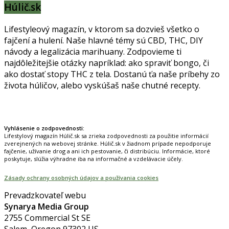
Húlič.sk
Lifestyleový magazín, v ktorom sa dozvieš všetko o
fajčení a hulení. Naše hlavné témy sú CBD, THC, DIY
návody a legalizácia marihuany. Zodpovieme ti
najdôležitejšie otázky napríklad: ako spraviť bongo, či
ako dostať stopy THC z tela. Dostanú ťa naše príbehy zo
života húličov, alebo vyskúšaš naše chutné recepty.
Prinášame horúce novinky na tieto témy.
Vyhlásenie o zodpovednosti:
Lifestylový magazín Húlič.sk sa zrieka zodpovednosti za použitie informácií
zverejnených na webovej stránke. Húlič.sk v žiadnom prípade nepodporuje
fajčenie, užívanie drog a ani ich pestovanie, či distribúciu. Informácie, ktoré
poskytuje, slúžia výhradne iba na informačné a vzdelávacie účely.
Zásady ochrany osobných údajov a používania cookies
Prevadzkovateľ webu
Synarya Media Group
2755 Commercial St SE