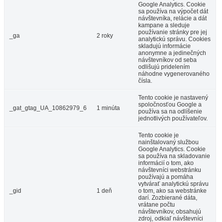
Google Analytics. Cookie
sa používa na výpočet dát
návštevníka, relácie a dát
kampane a sleduje
používanie stránky pre jej
_ga
2 roky
analytickú správu. Cookies
skladujú informácie
anonymne a jedinečných
návštevníkov od seba
odlišujú pridelením
náhodne vygenerovaného
čísla.
Tento cookie je nastavený
spoločnosťou Google a
_gat_gtag_UA_10862979_6
1 minúta
používa sa na odlíšenie
jednotlivých používateľov.
Tento cookie je
nainštalovaný službou
Google Analytics. Cookie
sa používa na skladovanie
informácií o tom, ako
návštevníci webstránku
používajú a pomáha
vytvárať analytickú správu
_gid
1 deň
o tom, ako sa webstránke
darí. Zozbierané dáta,
vrátane počtu
návštevníkov, obsahujú
zdroj, odkiaľ návštevníci