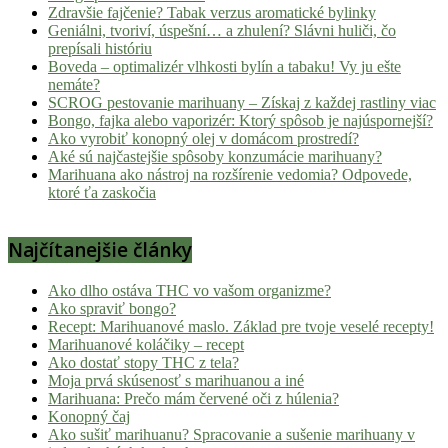
Zdravšie fajčenie? Tabak verzus aromatické bylinky
Geniálni, tvoriví, úspešní… a zhulení? Slávni huliči, čo
prepísali históriu
Boveda – optimalizér vlhkosti bylín a tabaku! Vy ju ešte
nemáte?
SCROG pestovanie marihuany – Získaj z každej rastliny viac
Bongo, fajka alebo vaporizér: Ktorý spôsob je najúspornejší?
Ako vyrobiť konopný olej v domácom prostredí?
Aké sú najčastejšie spôsoby konzumácie marihuany?
Marihuana ako nástroj na rozšírenie vedomia? Odpovede,
ktoré ťa zaskočia
Najčítanejšie články
Ako dlho ostáva THC vo vašom organizme?
Ako spraviť bongo?
Recept: Marihuanové maslo. Základ pre tvoje veselé recepty!
Marihuanové koláčiky – recept
Ako dostať stopy THC z tela?
Moja prvá skúsenosť s marihuanou a iné
Marihuana: Prečo mám červené oči z húlenia?
Konopný čaj
Ako sušiť marihuanu? Spracovanie a sušenie marihuany v