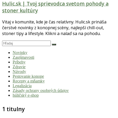
Hulic.sk | Tvoj sprievodca svetom pohody a
stoner kultúry
Vitaj v komunite, kde je čas relatívny. Hulic.sk prináša
čerstvé novinky z konopnej scény, najlepší chill-out,
stoner tipy a lifestyle. Klikni a nalaď sa na pohodu.
Novinky
Zaujímavosti
Príbehy
Zdravie
Návody
Pestovanie konope
Recepty a mňamky
Legalizácia
Zásady ochrany osobných údajov
húličský e-shop
1 titulny