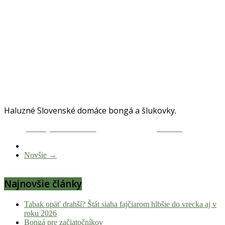
Haluzné Slovenské domáce bongá a šlukovky.
Zdieľaj na Facebooku
Tweetni
Novšie →
Najnovšie články
Tabak opäť drahší? Štát siaha fajčiarom hlbšie do vrecka aj v
roku 2026
Bongá pre začiatočníkov