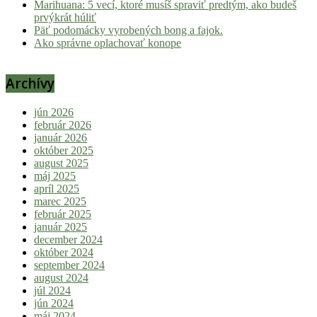
Marihuana: 5 vecí, ktoré musíš spraviť predtým, ako budeš
prvýkrát húliť
Päť podomácky vyrobených bong a fajok.
Ako správne oplachovať konope
Archívy
jún 2026
február 2026
január 2026
október 2025
august 2025
máj 2025
apríl 2025
marec 2025
február 2025
január 2025
december 2024
október 2024
september 2024
august 2024
júl 2024
jún 2024
máj 2024