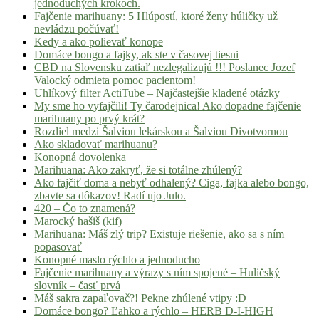
jednoduchých krokoch.
Fajčenie marihuany: 5 Hlúpostí, ktoré ženy húličky už
nevládzu počúvať!
Kedy a ako polievať konope
Domáce bongo a fajky, ak ste v časovej tiesni
CBD na Slovensku zatiaľ nezlegalizujú !!! Poslanec Jozef
Valocký odmieta pomoc pacientom!
Uhlíkový filter ActiTube – Najčastejšie kladené otázky
My sme ho vyfajčili! Ty čarodejnica! Ako dopadne fajčenie
marihuany po prvý krát?
Rozdiel medzi Šalviou lekárskou a Šalviou Divotvornou
Ako skladovať marihuanu?
Konopná dovolenka
Marihuana: Ako zakryť, že si totálne zhúlený?
Ako fajčiť doma a nebyť odhalený? Ciga, fajka alebo bongo,
zbavte sa dôkazov! Radí ujo Julo.
420 – Čo to znamená?
Marocký hašiš (kif)
Marihuana: Máš zlý trip? Existuje riešenie, ako sa s ním
popasovať
Konopné maslo rýchlo a jednoducho
Fajčenie marihuany a výrazy s ním spojené – Huličský
slovník – časť prvá
Máš sakra zapaľovač?! Pekne zhúlené vtipy :D
Domáce bongo? Ľahko a rýchlo – HERB D-I-HIGH