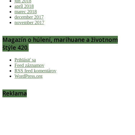
jún 2018
apríl 2018
marec 2018
december 2017
november 2017
Magazín o húlení, marihuane a životnom
štýle 420.
Prihlásiť sa
Feed záznamov
RSS feed komentárov
WordPress.org
Reklama