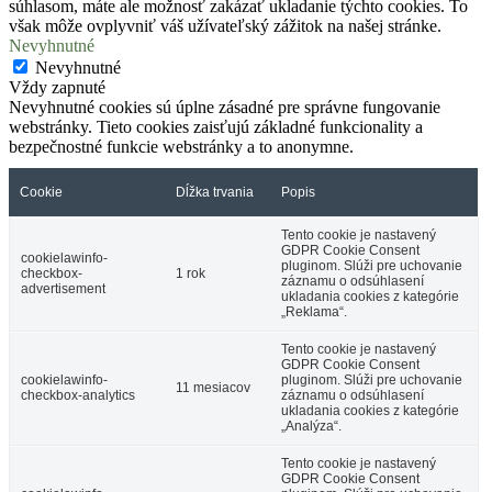
súhlasom, máte ale možnosť zakázať ukladanie týchto cookies. To
však môže ovplyvniť váš užívateľský zážitok na našej stránke.
Nevyhnutné
Nevyhnutné
Vždy zapnuté
Nevyhnutné cookies sú úplne zásadné pre správne fungovanie
webstránky. Tieto cookies zaisťujú základné funkcionality a
bezpečnostné funkcie webstránky a to anonymne.
Cookie
Dĺžka trvania
Popis
Tento cookie je nastavený
GDPR Cookie Consent
cookielawinfo-
pluginom. Slúži pre uchovanie
checkbox-
1 rok
záznamu o odsúhlasení
advertisement
ukladania cookies z kategórie
„Reklama“.
Tento cookie je nastavený
GDPR Cookie Consent
cookielawinfo-
pluginom. Slúži pre uchovanie
11 mesiacov
checkbox-analytics
záznamu o odsúhlasení
ukladania cookies z kategórie
„Analýza“.
Tento cookie je nastavený
GDPR Cookie Consent