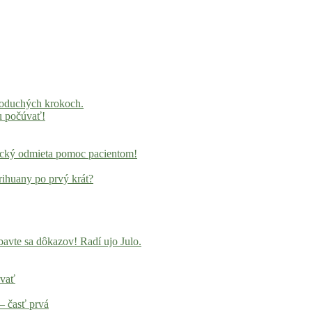
noduchých krokoch.
u počúvať!
locký odmieta pomoc pacientom!
rihuany po prvý krát?
avte sa dôkazov! Radí ujo Julo.
ovať
– časť prvá