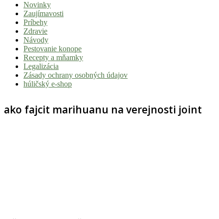
Novinky
|
Zaujímavosti
Tvoj
Príbehy
Zdravie
sprievodca
Návody
svetom
Pestovanie konope
Recepty a mňamky
pohody
Legalizácia
a
Zásady ochrany osobných údajov
húličský e-shop
stoner
kultúry
ako fajcit marihuanu na verejnosti joint
Vitaj
v
komunite,
kde
je
čas
relatívny.
Hulic.sk
prináša
čerstvé