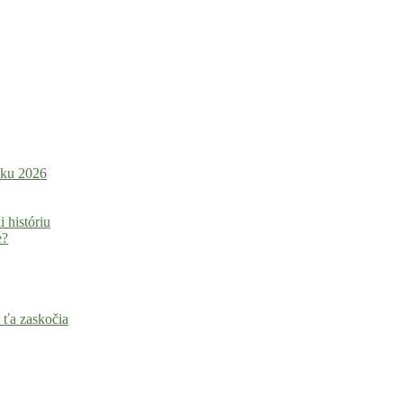
roku 2026
i históriu
e?
 ťa zaskočia