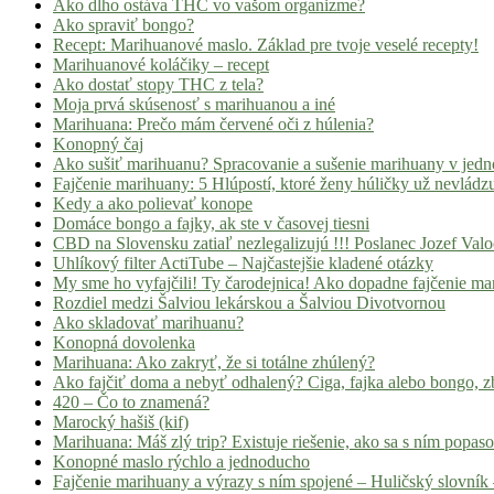
Ako dlho ostáva THC vo vašom organizme?
Ako spraviť bongo?
Recept: Marihuanové maslo. Základ pre tvoje veselé recepty!
Marihuanové koláčiky – recept
Ako dostať stopy THC z tela?
Moja prvá skúsenosť s marihuanou a iné
Marihuana: Prečo mám červené oči z húlenia?
Konopný čaj
Ako sušiť marihuanu? Spracovanie a sušenie marihuany v jed
Fajčenie marihuany: 5 Hlúpostí, ktoré ženy húličky už nevládz
Kedy a ako polievať konope
Domáce bongo a fajky, ak ste v časovej tiesni
CBD na Slovensku zatiaľ nezlegalizujú !!! Poslanec Jozef Va
Uhlíkový filter ActiTube – Najčastejšie kladené otázky
My sme ho vyfajčili! Ty čarodejnica! Ako dopadne fajčenie ma
Rozdiel medzi Šalviou lekárskou a Šalviou Divotvornou
Ako skladovať marihuanu?
Konopná dovolenka
Marihuana: Ako zakryť, že si totálne zhúlený?
Ako fajčiť doma a nebyť odhalený? Ciga, fajka alebo bongo, zb
420 – Čo to znamená?
Marocký hašiš (kif)
Marihuana: Máš zlý trip? Existuje riešenie, ako sa s ním popas
Konopné maslo rýchlo a jednoducho
Fajčenie marihuany a výrazy s ním spojené – Huličský slovník 