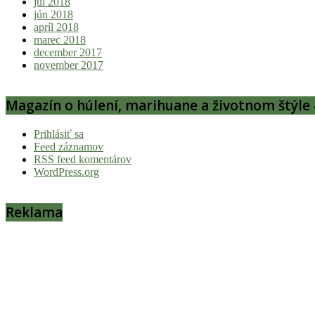
júl 2018
jún 2018
apríl 2018
marec 2018
december 2017
november 2017
Magazín o húlení, marihuane a životnom štýle 
Prihlásiť sa
Feed záznamov
RSS feed komentárov
WordPress.org
Reklama