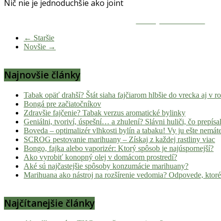
Nič nie je jednoduchšie ako joint
novinky
z
Zdieľaj na Facebooku
konopnej
← Staršie
scény,
Novšie →
najlepší
chill-
Najnovšie články
out,
stoner
tipy
Tabak opäť drahší? Štát siaha fajčiarom hlbšie do vrecka aj v 
Bongá pre začiatočníkov
a
Zdravšie fajčenie? Tabak verzus aromatické bylinky
lifestyle.
Geniálni, tvoriví, úspešní… a zhulení? Slávni huliči, čo prepísal
Klikni
Boveda – optimalizér vlhkosti bylín a tabaku! Vy ju ešte nemát
a
SCROG pestovanie marihuany – Získaj z každej rastliny viac
Bongo, fajka alebo vaporizér: Ktorý spôsob je najúspornejší?
nalaď
Ako vyrobiť konopný olej v domácom prostredí?
sa
Aké sú najčastejšie spôsoby konzumácie marihuany?
na
Marihuana ako nástroj na rozšírenie vedomia? Odpovede, ktoré
pohodu.
Najčítanejšie články