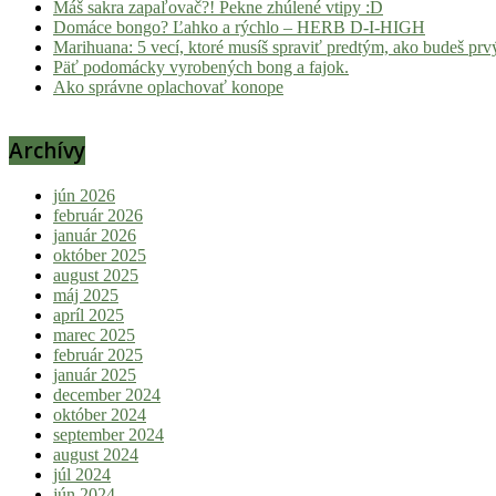
Máš sakra zapaľovač?! Pekne zhúlené vtipy :D
Domáce bongo? Ľahko a rýchlo – HERB D-I-HIGH
Marihuana: 5 vecí, ktoré musíš spraviť predtým, ako budeš prvý
Päť podomácky vyrobených bong a fajok.
Ako správne oplachovať konope
Archívy
jún 2026
február 2026
január 2026
október 2025
august 2025
máj 2025
apríl 2025
marec 2025
február 2025
január 2025
december 2024
október 2024
september 2024
august 2024
júl 2024
jún 2024