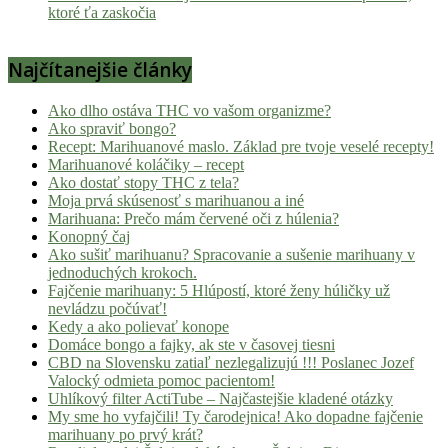
ktoré ťa zaskočia
Najčítanejšie články
Ako dlho ostáva THC vo vašom organizme?
Ako spraviť bongo?
Recept: Marihuanové maslo. Základ pre tvoje veselé recepty!
Marihuanové koláčiky – recept
Ako dostať stopy THC z tela?
Moja prvá skúsenosť s marihuanou a iné
Marihuana: Prečo mám červené oči z húlenia?
Konopný čaj
Ako sušiť marihuanu? Spracovanie a sušenie marihuany v
jednoduchých krokoch.
Fajčenie marihuany: 5 Hlúpostí, ktoré ženy húličky už
nevládzu počúvať!
Kedy a ako polievať konope
Domáce bongo a fajky, ak ste v časovej tiesni
CBD na Slovensku zatiaľ nezlegalizujú !!! Poslanec Jozef
Valocký odmieta pomoc pacientom!
Uhlíkový filter ActiTube – Najčastejšie kladené otázky
My sme ho vyfajčili! Ty čarodejnica! Ako dopadne fajčenie
marihuany po prvý krát?