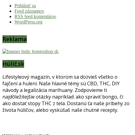
Prihlásiť sa
Feed záznamov
RSS feed komentárov
WordPress.org
Reklama
Húlič.sk
Lifestyleový magazín, v ktorom sa dozvieš všetko o
fajčení a hulení. Naše hlavné témy sú CBD, THC, DIY
návody a legalizácia marihuany. Zodpovieme ti
najdôležitejšie otázky napríklad: ako spraviť bongo, či
ako dostať stopy THC z tela. Dostanú ťa naše príbehy zo
života húličov, alebo vyskúšaš naše chutné recepty.
Prinášame horúce novinky na tieto témy.