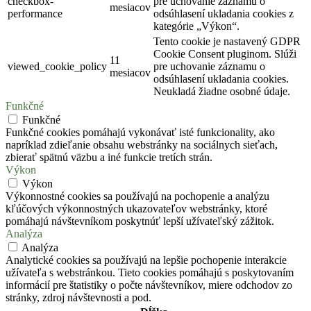
checkbox-
pre uchovanie záznamu o
mesiacov
performance
odsúhlasení ukladania cookies z
kategórie „Výkon“.
Tento cookie je nastavený GDPR
Cookie Consent pluginom. Slúži
11
viewed_cookie_policy
pre uchovanie záznamu o
mesiacov
odsúhlasení ukladania cookies.
Neukladá žiadne osobné údaje.
Funkčné
Funkčné
Funkčné cookies pomáhajú vykonávať isté funkcionality, ako
napríklad zdieľanie obsahu webstránky na sociálnych sieťach,
zbierať spätnú väzbu a iné funkcie tretích strán.
Výkon
Výkon
Výkonnostné cookies sa používajú na pochopenie a analýzu
kľúčových výkonnostných ukazovateľov webstránky, ktoré
pomáhajú návštevníkom poskytnúť lepší užívateľský zážitok.
Analýza
Analýza
Analytické cookies sa používajú na lepšie pochopenie interakcie
užívateľa s webstránkou. Tieto cookies pomáhajú s poskytovaním
informácií pre štatistiky o počte návštevníkov, miere odchodov zo
stránky, zdroj návštevnosti a pod.