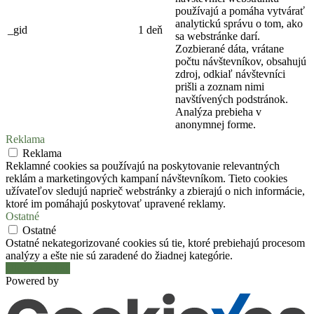
používajú a pomáha vytvárať
analytickú správu o tom, ako
_gid
1 deň
sa webstránke darí.
Zozbierané dáta, vrátane
počtu návštevníkov, obsahujú
zdroj, odkiaľ návštevníci
prišli a zoznam nimi
navštívených podstránok.
Analýza prebieha v
anonymnej forme.
Reklama
Reklama
Reklamné cookies sa používajú na poskytovanie relevantných
reklám a marketingových kampaní návštevníkom. Tieto cookies
užívateľov sledujú naprieč webstránky a zbierajú o nich informácie,
ktoré im pomáhajú poskytovať upravené reklamy.
Ostatné
Ostatné
Ostatné nekategorizované cookies sú tie, ktoré prebiehajú procesom
analýzy a ešte nie sú zaradené do žiadnej kategórie.
Uložiť a prijať
Powered by