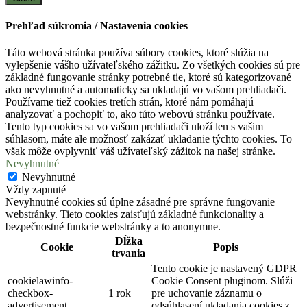
Prehľad súkromia / Nastavenia cookies
Táto webová stránka používa súbory cookies, ktoré slúžia na
vylepšenie vášho užívateľského zážitku. Zo všetkých cookies sú pre
základné fungovanie stránky potrebné tie, ktoré sú kategorizované
ako nevyhnutné a automaticky sa ukladajú vo vašom prehliadači.
Používame tiež cookies tretích strán, ktoré nám pomáhajú
analyzovať a pochopiť to, ako túto webovú stránku používate.
Tento typ cookies sa vo vašom prehliadači uloží len s vašim
súhlasom, máte ale možnosť zakázať ukladanie týchto cookies. To
však môže ovplyvniť váš užívateľský zážitok na našej stránke.
Nevyhnutné
Nevyhnutné
Vždy zapnuté
Nevyhnutné cookies sú úplne zásadné pre správne fungovanie
webstránky. Tieto cookies zaisťujú základné funkcionality a
bezpečnostné funkcie webstránky a to anonymne.
Dĺžka
Cookie
Popis
trvania
Tento cookie je nastavený GDPR
cookielawinfo-
Cookie Consent pluginom. Slúži
checkbox-
1 rok
pre uchovanie záznamu o
advertisement
odsúhlasení ukladania cookies z