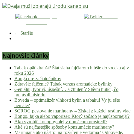
Zdieľaj na
Tweetni
Facebooku
← Staršie
Najnovšie články
Tabak opäť drahší? Štát siaha fajčiarom hlbšie do vrecka aj v
roku 2026
Bongá pre začiatočníkov
Zdravšie fajčenie? Tabak verzus aromatické bylinky
Geniálni, tvoriví, úspešní… a zhulení? Slávni huliči, čo
prepísali históriu
Boveda – optimalizér vlhkosti bylín a tabaku! Vy ju ešte
nemáte?
SCROG pestovanie marihuany – Získaj z každej rastliny viac
Bongo, fajka alebo vaporizér: Ktorý spôsob je najúspornejší?
Ako vyrobiť konopný olej v domácom prostredí?
Aké sú najčastejšie spôsoby konzumácie marihuany?
Marihuana ako nástroj na rozšírenie vedomia? Odpovede,