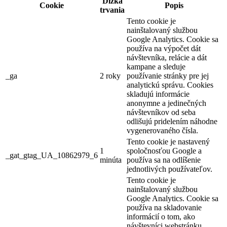
Dĺžka
Cookie
Popis
trvania
Tento cookie je
nainštalovaný službou
Google Analytics. Cookie sa
používa na výpočet dát
návštevníka, relácie a dát
kampane a sleduje
_ga
2 roky
používanie stránky pre jej
analytickú správu. Cookies
skladujú informácie
anonymne a jedinečných
návštevníkov od seba
odlišujú pridelením náhodne
vygenerovaného čísla.
Tento cookie je nastavený
1
spoločnosťou Google a
_gat_gtag_UA_10862979_6
minúta
používa sa na odlíšenie
jednotlivých používateľov.
Tento cookie je
nainštalovaný službou
Google Analytics. Cookie sa
používa na skladovanie
informácií o tom, ako
návštevníci webstránku