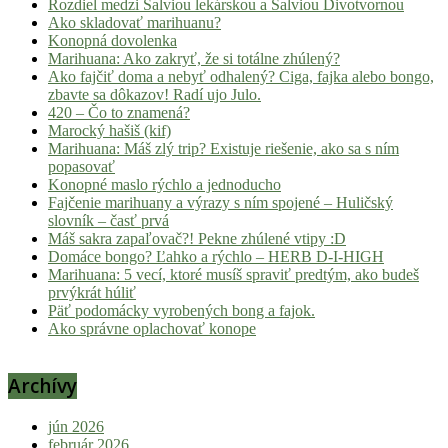
Rozdiel medzi Šalviou lekárskou a Šalviou Divotvornou
Ako skladovať marihuanu?
Konopná dovolenka
Marihuana: Ako zakryť, že si totálne zhúlený?
Ako fajčiť doma a nebyť odhalený? Ciga, fajka alebo bongo,
zbavte sa dôkazov! Radí ujo Julo.
420 – Čo to znamená?
Marocký hašiš (kif)
Marihuana: Máš zlý trip? Existuje riešenie, ako sa s ním
popasovať
Konopné maslo rýchlo a jednoducho
Fajčenie marihuany a výrazy s ním spojené – Huličský
slovník – časť prvá
Máš sakra zapaľovač?! Pekne zhúlené vtipy :D
Domáce bongo? Ľahko a rýchlo – HERB D-I-HIGH
Marihuana: 5 vecí, ktoré musíš spraviť predtým, ako budeš
prvýkrát húliť
Päť podomácky vyrobených bong a fajok.
Ako správne oplachovať konope
Archívy
jún 2026
február 2026