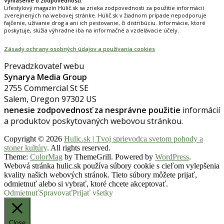
Vyhlásenie o zodpovednosti:
Lifestylový magazín Húlič.sk sa zrieka zodpovednosti za použitie informácií
zverejnených na webovej stránke. Húlič.sk v žiadnom prípade nepodporuje
fajčenie, užívanie drog a ani ich pestovanie, či distribúciu. Informácie, ktoré
poskytuje, slúžia výhradne iba na informačné a vzdelávacie účely.
Zásady ochrany osobných údajov a používania cookies
Prevadzkovateľ webu
Synarya Media Group
2755 Commercial St SE
Salem, Oregon 97302 US
nenesie zodpovednosť za nesprávne použitie
informácií
a produktov poskytovaných webovou stránkou.
Copyright © 2026
Hulic.sk | Tvoj sprievodca svetom pohody a
stoner kultúry
. All rights reserved.
Theme:
ColorMag
by ThemeGrill. Powered by
WordPress
.
Webová stránka hulic.sk používa súbory cookie s cieľom vylepšenia
kvality našich webových stránok. Tieto súbory môžete prijať,
odmietnuť alebo si vybrať, ktoré chcete akceptovať.
Odmietnuť
Spravovať
Prijať všetky
Close