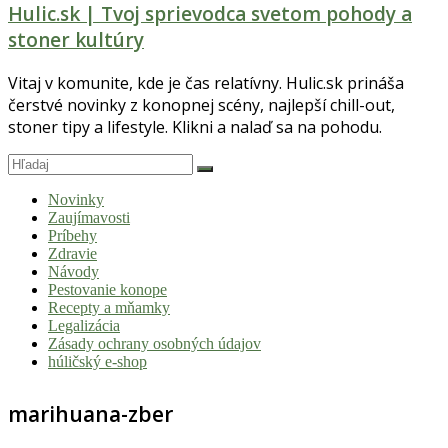
Hulic.sk | Tvoj sprievodca svetom pohody a
stoner kultúry
Vitaj v komunite, kde je čas relatívny. Hulic.sk prináša
čerstvé novinky z konopnej scény, najlepší chill-out,
stoner tipy a lifestyle. Klikni a nalaď sa na pohodu.
Novinky
Zaujímavosti
Príbehy
Zdravie
Návody
Pestovanie konope
Recepty a mňamky
Legalizácia
Zásady ochrany osobných údajov
húličský e-shop
marihuana-zber