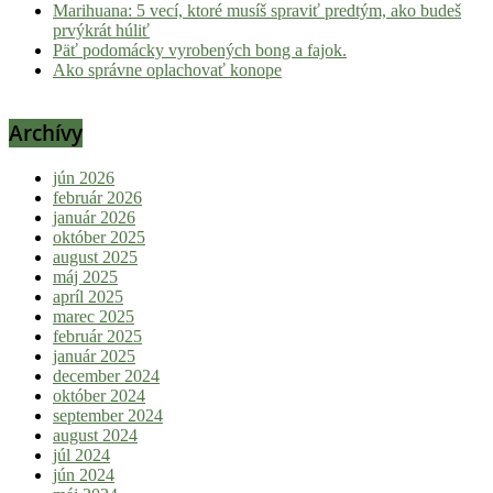
Marihuana: 5 vecí, ktoré musíš spraviť predtým, ako budeš
prvýkrát húliť
Päť podomácky vyrobených bong a fajok.
Ako správne oplachovať konope
Archívy
jún 2026
február 2026
január 2026
október 2025
august 2025
máj 2025
apríl 2025
marec 2025
február 2025
január 2025
december 2024
október 2024
september 2024
august 2024
júl 2024
jún 2024