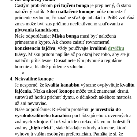
Častým problémom
pri fajčení bonga
je preplnený, či slabo
naložený kotlík. Silno
natlačené konope
môže obmedziť
prúdenie vzduchu, čo značne sťažuje inhaláciu. Príliš vzdušná
zmes môže byť zas príčinou neefektívneho spaľovania a
plytvania kanabisom
.
Naše odporúčanie:
Miska bonga
musí byť naložená
primerane a kypro. Ak chcete zaistiť rovnomernú
konzistenciu fajčiva
, vždy používajte
kvalitnú
drvičku
trávy
. Misku pritom naplňte až po okraj bez toho, aby ste ju
natlačili príliš tesne. Dosiahnete tým plynulé a regulárne
horenie aj hladké prúdenie vzduchu.
Nekvalitné konope
Je nesporné, že
kvalita kanabisu
výrazne ovplyvňuje
kvalitu
fajčenia
. Nízka
akosť konope
môže totiž znamenať drsnú,
surovú až horkú príchuť dymu, o účinkoch takéhoto matroša
už ani nevraviac.
Naše odporúčanie: Riešením problému je
investícia do
vysokokvalitného kanabisu
pochádzajúceho z overených a
známych zdrojov. Či už vám ide o relax, úľavu od bolesti či
známy „
high efekt
“, stále hľadajte odrody a kmene, ktoré
vyhovujú vašim osobným preferenciám. Pamätajte si, že