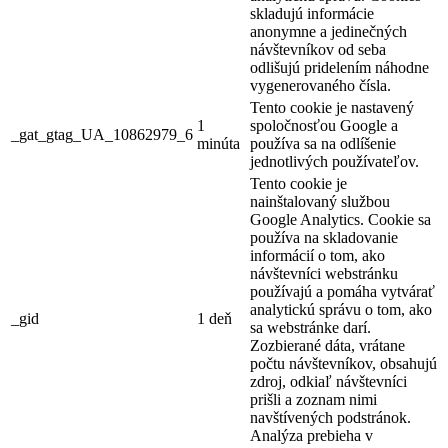
skladujú informácie
anonymne a jedinečných
návštevníkov od seba
odlišujú pridelením náhodne
vygenerovaného čísla.
Tento cookie je nastavený
1
spoločnosťou Google a
_gat_gtag_UA_10862979_6
minúta
používa sa na odlíšenie
jednotlivých používateľov.
Tento cookie je
nainštalovaný službou
Google Analytics. Cookie sa
používa na skladovanie
informácií o tom, ako
návštevníci webstránku
používajú a pomáha vytvárať
analytickú správu o tom, ako
_gid
1 deň
sa webstránke darí.
Zozbierané dáta, vrátane
počtu návštevníkov, obsahujú
zdroj, odkiaľ návštevníci
prišli a zoznam nimi
navštívených podstránok.
Analýza prebieha v