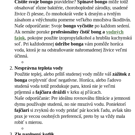
Čistíte svoje bongo
pravidelne?
Špinavé bongo
môže totiž
obsahovať rôzne baktérie, choroboplodné zárodky, usadené
živice či plesne, čo mnohokrát vedie k drsným a tvrdým
zásahom a vdýchnutiu pomerne veľkého množstva škodlivín.
Naše odporúčanie: Svoje
bongo vyčistite
po každom sedení.
Ak nemáte poruke
profesionálny čistič bong a
vodných
fajok
, pokojne použite izopropylalkohol a hrubšiu kuchynskú
soľ. Pri každodennej
údržbe bonga
vám pomôže horúca
voda, ktorá je na odstraňovanie nahromadenej živice veľmi
účinná.
Nesprávna teplota vody
Použitie teplej, alebo príliš studenej vody môže váš
zážitok z
bonga
ovplyvniť dosť negatívne. Horúca, alebo ľadovo
studená voda totiž produkuje paru, ktorá nie je veľmi
príjemná a
fajčiara dráždi
v krku aj pľúcach.
Naše odporúčanie: Pre ideálnu rovnováhu filtrácie a jemnosti
dymu používajte studenú, no nie mrazivú vodu. Poniektorí
fajčiari
si zvyknú do vody pridať pár kociek ľadu, avšak táto
prax je vecou osobných preferencií, preto by sa vždy mala
robiť s mierou.
Zle naplnený kotlík