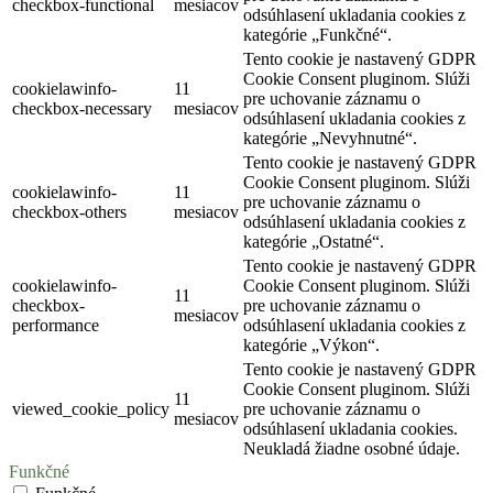
checkbox-functional
mesiacov
odsúhlasení ukladania cookies z
kategórie „Funkčné“.
Tento cookie je nastavený GDPR
Cookie Consent pluginom. Slúži
cookielawinfo-
11
pre uchovanie záznamu o
checkbox-necessary
mesiacov
odsúhlasení ukladania cookies z
kategórie „Nevyhnutné“.
Tento cookie je nastavený GDPR
Cookie Consent pluginom. Slúži
cookielawinfo-
11
pre uchovanie záznamu o
checkbox-others
mesiacov
odsúhlasení ukladania cookies z
kategórie „Ostatné“.
Tento cookie je nastavený GDPR
cookielawinfo-
Cookie Consent pluginom. Slúži
11
checkbox-
pre uchovanie záznamu o
mesiacov
performance
odsúhlasení ukladania cookies z
kategórie „Výkon“.
Tento cookie je nastavený GDPR
Cookie Consent pluginom. Slúži
11
viewed_cookie_policy
pre uchovanie záznamu o
mesiacov
odsúhlasení ukladania cookies.
Neukladá žiadne osobné údaje.
Funkčné