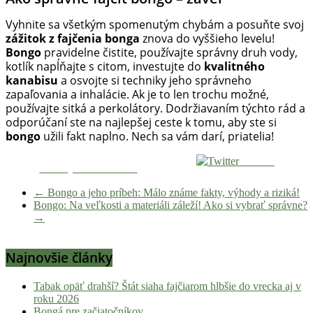
Vyhnite sa všetkým spomenutým chybám a posuňte svoj
zážitok z fajčenia bonga
znova do vyššieho levelu!
Bongo
pravidelne čistite, používajte správny druh vody,
kotlík napĺňajte s citom, investujte do
kvalitného
kanabisu
a osvojte si techniky jeho správneho
zapaľovania a inhalácie. Ak je to len trochu možné,
používajte sitká a perkolátory. Dodržiavaním týchto rád a
odporúčaní ste na najlepšej ceste k tomu, aby ste si
bongo
užili fakt naplno. Nech sa vám darí, priatelia!
Tweetni
Zdieľaj na Facebooku
←
Bongo a jeho príbeh: Málo známe fakty, výhody a riziká!
Bongo: Na veľkosti a materiáli záleží! Ako si vybrať správne?
→
Najnovšie články
Tabak opäť drahší? Štát siaha fajčiarom hlbšie do vrecka aj v
roku 2026
Bongá pre začiatočníkov