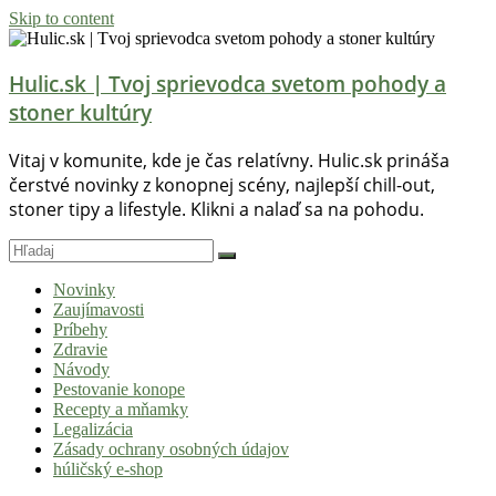
Skip to content
Hulic.sk | Tvoj sprievodca svetom pohody a
stoner kultúry
Vitaj v komunite, kde je čas relatívny. Hulic.sk prináša
čerstvé novinky z konopnej scény, najlepší chill-out,
stoner tipy a lifestyle. Klikni a nalaď sa na pohodu.
Novinky
Zaujímavosti
Príbehy
Zdravie
Návody
Pestovanie konope
Recepty a mňamky
Legalizácia
Zásady ochrany osobných údajov
húličský e-shop