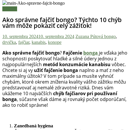
Návody
Ako správne fajčiť bongo? Týchto 10 chýb
vám môže pokaziť celý zážitok!
10. septembra 2024
10. septembra 2024
Zuzana Pútová
bongo
,
drvička
,
fajčiar
,
kanabis
,
konope
Ako správne fajčiť bongo
?
Fajčenie
bonga
je vďaka jeho
schopnosti poskytovať hladké a silné údery jednou z
najpopulárnejších
metód konzumácie kanabisu
vôbec.
Chcete si aj vy
užiť fajčenie bonga
naplno a mať z neho
maximálny úžitok? V tom prípade sa musíte vyhnúť
chybám, ktoré okrem zníženia kvality vášho zážitku môžu
predstavovať aj nemalé zdravotné riziká. Dnes vám
ukážeme 10 najväčších
chýb fajčiarov pri používaní
bonga
, súčasne však dáme aj rovnaký počet odporúčaní,
ako to robiť správne!
Zanedbaná hygiena