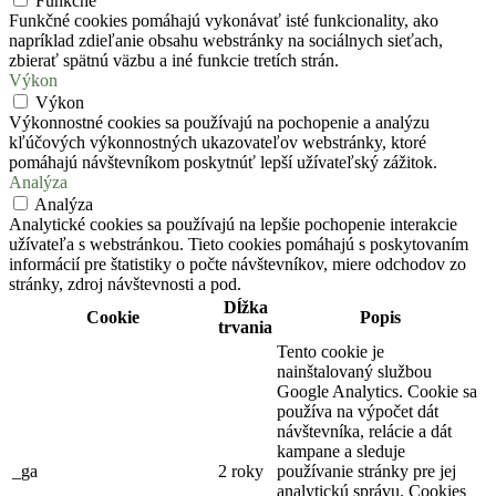
Funkčné
Funkčné cookies pomáhajú vykonávať isté funkcionality, ako
napríklad zdieľanie obsahu webstránky na sociálnych sieťach,
zbierať spätnú väzbu a iné funkcie tretích strán.
Výkon
Výkon
Výkonnostné cookies sa používajú na pochopenie a analýzu
kľúčových výkonnostných ukazovateľov webstránky, ktoré
pomáhajú návštevníkom poskytnúť lepší užívateľský zážitok.
Analýza
Analýza
Analytické cookies sa používajú na lepšie pochopenie interakcie
užívateľa s webstránkou. Tieto cookies pomáhajú s poskytovaním
informácií pre štatistiky o počte návštevníkov, miere odchodov zo
stránky, zdroj návštevnosti a pod.
Dĺžka
Cookie
Popis
trvania
Tento cookie je
nainštalovaný službou
Google Analytics. Cookie sa
používa na výpočet dát
návštevníka, relácie a dát
kampane a sleduje
_ga
2 roky
používanie stránky pre jej
analytickú správu. Cookies