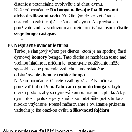
čistenie a potenciálne ovplyvňuje aj chuť dymu.
Naše odporúčanie:
Do bonga nalievajte iba filtrovanú
alebo destilovanú vodu
. Znížite tým riziko vytvárania
usadenín a zaistíte aj čistejšiu chuť dymu. Ak predsa len
používate vodu z vodovodu a chcete predísť nánosom,
čistite
svoje bongo častejšie
.
Nesprávne ovládanie turba
Turbo je slangový výraz pre dierku, ktorá je na spodnej časti
dymovej
komory bonga
. Táto dierka sa nachádza tesne nad
vodnou hladinou, pričom jej nesprávne používanie môže
spôsobiť slabé prúdenie vzduchu a nedostatočné
odstraňovanie
dymu z trubice bonga
.
Naše odporúčanie: Chcete kvalitný zásah? Naučte sa
používať turbo. Pri
naťahovaní dymu do bonga
zakryte
dierku prstom, aby sa dymová komora riadne naplnila. Ak je
dymu dosť, priložte pery k náustku, odstráňte prst z turba a
hlboko vdýchnite. Presné načasovanie a ovládanie prúdenia
vzduchu je iba otázkou cviku a
šikovnosti fajčiara
.
Ako správne fajčiť bongo – záver