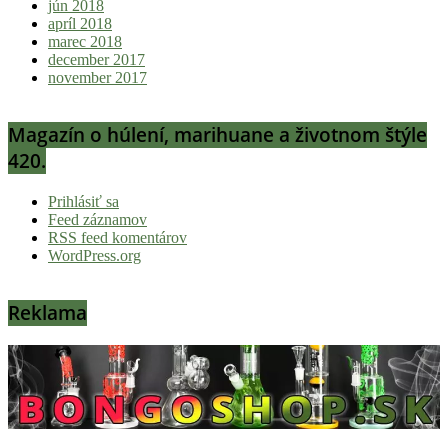
jún 2018
apríl 2018
marec 2018
december 2017
november 2017
Magazín o húlení, marihuane a životnom štýle
420.
Prihlásiť sa
Feed záznamov
RSS feed komentárov
WordPress.org
Reklama