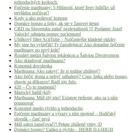
jednoduchých krokoch.
Fajčenie marihuany: 5 Hlúpostí, ktoré ženy húličky už
nevládzu počúvať!
Kedy a ako polievať konope
Domáce bongo a fajky, ak ste v časovej tiesni
CBD na Slovensku zatiaľ nezlegalizujú !!! Poslanec Jozef
Valocký odmieta pomoc pacientom!
Uhlíkový filter ActiTube – Najčastejšie kladené otázky
My sme ho vyfajčili! Ty čarodejnica! Ako dopadne fajčenie
marihuany po prvý krát?
Rozdiel medzi Šalviou lekárskou a Šalviou Divotvornou
Ako skladovať marihuanu?
Konopná dovolenka
Marihuana: Ako zakryť, že si totálne zhúlený?
Ako fajčiť doma a nebyť odhalený? Ciga, fajka alebo bongo,
zbavte sa dôkazov! Radí ujo Julo.
420 – Čo to znamená?
Marocký hašiš (kif)
Marihuana: Máš zlý trip? Existuje riešenie, ako sa s ním
popasovať
Konopné maslo rýchlo a jednoducho
Fajčenie marihuany a výrazy s ním spojené – Huličský
slovník – časť prvá
Máš sakra zapaľovač?! Pekne zhúlené vtipy :D
Domáce bongo? Ľahko a rýchlo – HERB D-I-HIGH