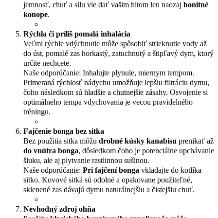
jemnosť, chuť a silu vie dať vašim hitom len naozaj
bonitné
konope
.
Rýchla či príliš pomalá inhalácia
Veľmi rýchle vdýchnutie môže spôsobiť strieknutie vody až
do úst, pomalé zas horkastý, zatuchnutý a štipľavý dym, ktorý
určite nechcete.
Naše odporúčanie: Inhalujte plynule, miernym tempom.
Primeraná rýchlosť nádychu umožňuje lepšiu filtráciu dymu,
čoho následkom sú hladšie a chutnejšie zásahy. Osvojenie si
optimálneho tempa vdychovania je vecou pravidelného
tréningu.
Fajčenie bonga bez sitka
Bez použitia sitka môžu
drobné kúsky kanabisu
prenikať až
do vnútra bonga
, dôsledkom čoho je potenciálne upchávanie
šluku, ale aj plytvanie rastlinnou sušinou.
Naše odporúčanie:
Pri fajčení bonga
vkladajte do kotlíka
sitko. Kovové sitká sú odolné a opakovane použiteľné,
sklenené zas dávajú dymu naturálnejšiu a čistejšiu chuť.
Nevhodný zdroj ohňa