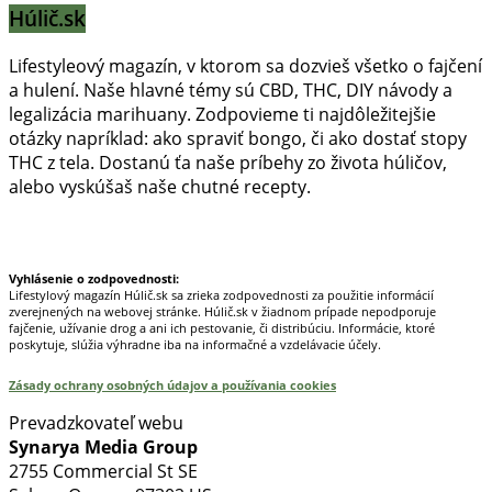
Húlič.sk
Lifestyleový magazín, v ktorom sa dozvieš všetko o fajčení
a hulení. Naše hlavné témy sú CBD, THC, DIY návody a
legalizácia marihuany. Zodpovieme ti najdôležitejšie
otázky napríklad: ako spraviť bongo, či ako dostať stopy
THC z tela. Dostanú ťa naše príbehy zo života húličov,
alebo vyskúšaš naše chutné recepty.
Prinášame horúce novinky na tieto témy.
Vyhlásenie o zodpovednosti:
Lifestylový magazín Húlič.sk sa zrieka zodpovednosti za použitie informácií
zverejnených na webovej stránke. Húlič.sk v žiadnom prípade nepodporuje
fajčenie, užívanie drog a ani ich pestovanie, či distribúciu. Informácie, ktoré
poskytuje, slúžia výhradne iba na informačné a vzdelávacie účely.
Zásady ochrany osobných údajov a používania cookies
Prevadzkovateľ webu
Synarya Media Group
2755 Commercial St SE