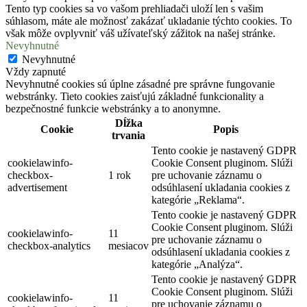
Tento typ cookies sa vo vašom prehliadači uloží len s vašim
súhlasom, máte ale možnosť zakázať ukladanie týchto cookies. To
však môže ovplyvniť váš užívateľský zážitok na našej stránke.
Nevyhnutné
Nevyhnutné
Vždy zapnuté
Nevyhnutné cookies sú úplne zásadné pre správne fungovanie
webstránky. Tieto cookies zaisťujú základné funkcionality a
bezpečnostné funkcie webstránky a to anonymne.
Dĺžka
Cookie
Popis
trvania
Tento cookie je nastavený GDPR
cookielawinfo-
Cookie Consent pluginom. Slúži
checkbox-
1 rok
pre uchovanie záznamu o
advertisement
odsúhlasení ukladania cookies z
kategórie „Reklama“.
Tento cookie je nastavený GDPR
Cookie Consent pluginom. Slúži
cookielawinfo-
11
pre uchovanie záznamu o
checkbox-analytics
mesiacov
odsúhlasení ukladania cookies z
kategórie „Analýza“.
Tento cookie je nastavený GDPR
Cookie Consent pluginom. Slúži
cookielawinfo-
11
pre uchovanie záznamu o