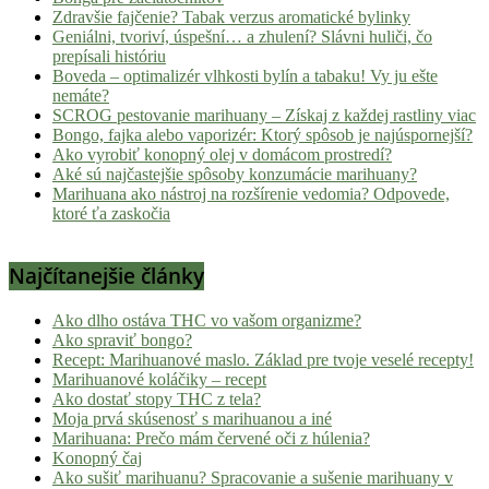
Zdravšie fajčenie? Tabak verzus aromatické bylinky
Geniálni, tvoriví, úspešní… a zhulení? Slávni huliči, čo
prepísali históriu
Boveda – optimalizér vlhkosti bylín a tabaku! Vy ju ešte
nemáte?
SCROG pestovanie marihuany – Získaj z každej rastliny viac
Bongo, fajka alebo vaporizér: Ktorý spôsob je najúspornejší?
Ako vyrobiť konopný olej v domácom prostredí?
Aké sú najčastejšie spôsoby konzumácie marihuany?
Marihuana ako nástroj na rozšírenie vedomia? Odpovede,
ktoré ťa zaskočia
Najčítanejšie články
Ako dlho ostáva THC vo vašom organizme?
Ako spraviť bongo?
Recept: Marihuanové maslo. Základ pre tvoje veselé recepty!
Marihuanové koláčiky – recept
Ako dostať stopy THC z tela?
Moja prvá skúsenosť s marihuanou a iné
Marihuana: Prečo mám červené oči z húlenia?
Konopný čaj
Ako sušiť marihuanu? Spracovanie a sušenie marihuany v