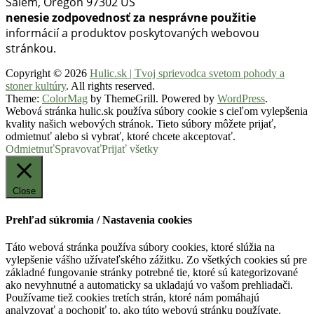
Salem, Oregon 97302 US
nenesie zodpovednosť za nesprávne použitie
informácií a produktov poskytovaných webovou
stránkou.
Copyright © 2026
Hulic.sk | Tvoj sprievodca svetom pohody a
stoner kultúry
. All rights reserved.
Theme:
ColorMag
by ThemeGrill. Powered by
WordPress
.
Webová stránka hulic.sk používa súbory cookie s cieľom vylepšenia
kvality našich webových stránok. Tieto súbory môžete prijať,
odmietnuť alebo si vybrať, ktoré chcete akceptovať.
Odmietnuť
Spravovať
Prijať všetky
Close
Prehľad súkromia / Nastavenia cookies
Táto webová stránka používa súbory cookies, ktoré slúžia na
vylepšenie vášho užívateľského zážitku. Zo všetkých cookies sú pre
základné fungovanie stránky potrebné tie, ktoré sú kategorizované
ako nevyhnutné a automaticky sa ukladajú vo vašom prehliadači.
Používame tiež cookies tretích strán, ktoré nám pomáhajú
analyzovať a pochopiť to, ako túto webovú stránku používate.