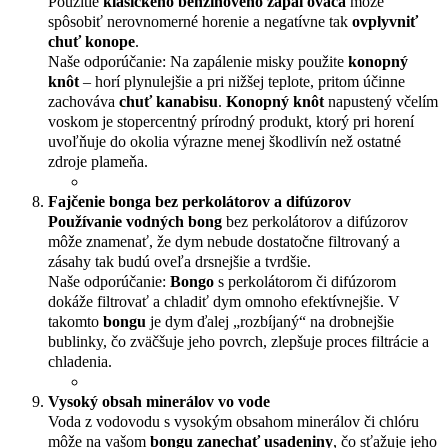
Použitie
klasického benzínového zapaľovača
môže
spôsobiť nerovnomerné horenie a negatívne tak
ovplyvniť
chuť konope
.
Naše odporúčanie: Na zapálenie misky použite
konopný
knôt
– horí plynulejšie a pri nižšej teplote, pritom účinne
zachováva
chuť kanabisu
.
Konopný knôt
napustený včelím
voskom je stopercentný prírodný produkt, ktorý pri horení
uvoľňuje do okolia výrazne menej škodlivín než ostatné
zdroje plameňa.
Fajčenie bonga bez perkolátorov a difúzorov
Používanie vodných bong
bez perkolátorov a difúzorov
môže znamenať, že dym nebude dostatočne filtrovaný a
zásahy tak budú oveľa drsnejšie a tvrdšie.
Naše odporúčanie:
Bongo
s perkolátorom či difúzorom
dokáže filtrovať a chladiť dym omnoho efektívnejšie. V
takomto
bongu
je dym ďalej „rozbíjaný“ na drobnejšie
bublinky, čo zväčšuje jeho povrch, zlepšuje proces filtrácie a
chladenia.
Vysoký obsah minerálov vo vode
Voda z vodovodu s vysokým obsahom minerálov či chlóru
môže na vašom
bongu zanechať usadeniny
, čo sťažuje jeho