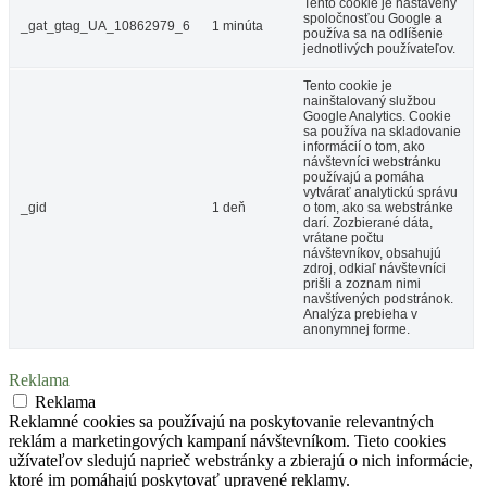
Tento cookie je nastavený
spoločnosťou Google a
_gat_gtag_UA_10862979_6
1 minúta
používa sa na odlíšenie
jednotlivých používateľov.
Tento cookie je
nainštalovaný službou
Google Analytics. Cookie
sa používa na skladovanie
informácií o tom, ako
návštevníci webstránku
používajú a pomáha
vytvárať analytickú správu
_gid
1 deň
o tom, ako sa webstránke
darí. Zozbierané dáta,
vrátane počtu
návštevníkov, obsahujú
zdroj, odkiaľ návštevníci
prišli a zoznam nimi
navštívených podstránok.
Analýza prebieha v
anonymnej forme.
Reklama
Reklama
Reklamné cookies sa používajú na poskytovanie relevantných
reklám a marketingových kampaní návštevníkom. Tieto cookies
užívateľov sledujú naprieč webstránky a zbierajú o nich informácie,
ktoré im pomáhajú poskytovať upravené reklamy.