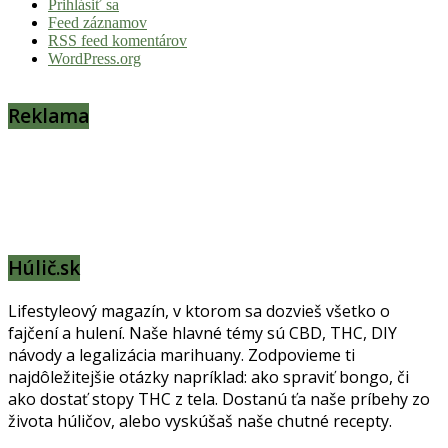
Prihlásiť sa
Feed záznamov
RSS feed komentárov
WordPress.org
Reklama
Húlič.sk
Lifestyleový magazín, v ktorom sa dozvieš všetko o
fajčení a hulení. Naše hlavné témy sú CBD, THC, DIY
návody a legalizácia marihuany. Zodpovieme ti
najdôležitejšie otázky napríklad: ako spraviť bongo, či
ako dostať stopy THC z tela. Dostanú ťa naše príbehy zo
života húličov, alebo vyskúšaš naše chutné recepty.