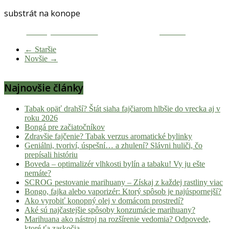
novinky
substrát na konope
z
konopnej
Zdieľaj na Facebooku
Tweetni
scény,
← Staršie
najlepší
Novšie →
chill-
out,
Najnovšie články
stoner
tipy
Tabak opäť drahší? Štát siaha fajčiarom hlbšie do vrecka aj v
a
roku 2026
lifestyle.
Bongá pre začiatočníkov
Klikni
Zdravšie fajčenie? Tabak verzus aromatické bylinky
a
Geniálni, tvoriví, úspešní… a zhulení? Slávni huliči, čo
nalaď
prepísali históriu
Boveda – optimalizér vlhkosti bylín a tabaku! Vy ju ešte
sa
nemáte?
na
SCROG pestovanie marihuany – Získaj z každej rastliny viac
pohodu.
Bongo, fajka alebo vaporizér: Ktorý spôsob je najúspornejší?
Ako vyrobiť konopný olej v domácom prostredí?
Aké sú najčastejšie spôsoby konzumácie marihuany?
Marihuana ako nástroj na rozšírenie vedomia? Odpovede,
ktoré ťa zaskočia