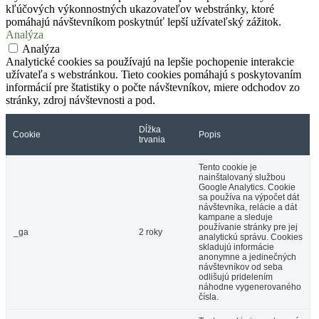
kľúčových výkonnostných ukazovateľov webstránky, ktoré
pomáhajú návštevníkom poskytnúť lepší užívateľský zážitok.
Analýza
Analýza
Analytické cookies sa používajú na lepšie pochopenie interakcie
užívateľa s webstránkou. Tieto cookies pomáhajú s poskytovaním
informácií pre štatistiky o počte návštevníkov, miere odchodov zo
stránky, zdroj návštevnosti a pod.
Dĺžka
Cookie
Popis
trvania
Tento cookie je
nainštalovaný službou
Google Analytics. Cookie
sa používa na výpočet dát
návštevníka, relácie a dát
kampane a sleduje
používanie stránky pre jej
_ga
2 roky
analytickú správu. Cookies
skladujú informácie
anonymne a jedinečných
návštevníkov od seba
odlišujú pridelením
náhodne vygenerovaného
čísla.