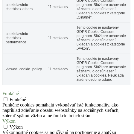
GDPR Cookie Consent
cookielawinfo-
pluginom. Slúži pre uchovanie
11 mesiacov
checkbox-others
záznamu o odsúhlasení
ukladania cookies z kategórie
„Ostatné“.
Tento cookie je nastavený
GDPR Cookie Consent
cookielawinfo-
pluginom. Slúži pre uchovanie
checkbox-
11 mesiacov
záznamu o odsúhlasení
performance
ukladania cookies z kategórie
„Výkon“.
Tento cookie je nastavený
GDPR Cookie Consent
pluginom. Slúži pre uchovanie
viewed_cookie_policy
11 mesiacov
záznamu o odsúhlasení
ukladania cookies. Neukladá
žiadne osobné údaje.
Funkčné
Funkčné
Funkčné cookies pomáhajú vykonávať isté funkcionality, ako
napríklad zdieľanie obsahu webstránky na sociálnych sieťach,
zbierať spätnú väzbu a iné funkcie tretích strán.
Výkon
Výkon
Výkonnostné cookies sa používajú na pochopenie a analýzu