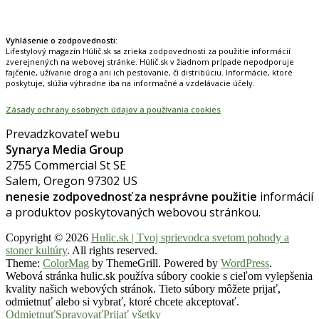
Prinášame horúce novinky na tieto témy.
Vyhlásenie o zodpovednosti:
Lifestylový magazín Húlič.sk sa zrieka zodpovednosti za použitie informácií
zverejnených na webovej stránke. Húlič.sk v žiadnom prípade nepodporuje
fajčenie, užívanie drog a ani ich pestovanie, či distribúciu. Informácie, ktoré
poskytuje, slúžia výhradne iba na informačné a vzdelávacie účely.
Zásady ochrany osobných údajov a používania cookies
Prevadzkovateľ webu
Synarya Media Group
2755 Commercial St SE
Salem, Oregon 97302 US
nenesie zodpovednosť za nesprávne použitie
informácií
a produktov poskytovaných webovou stránkou.
Copyright © 2026
Hulic.sk | Tvoj sprievodca svetom pohody a
stoner kultúry
. All rights reserved.
Theme:
ColorMag
by ThemeGrill. Powered by
WordPress
.
Webová stránka hulic.sk používa súbory cookie s cieľom vylepšenia
kvality našich webových stránok. Tieto súbory môžete prijať,
odmietnuť alebo si vybrať, ktoré chcete akceptovať.
Odmietnuť
Spravovať
Prijať všetky