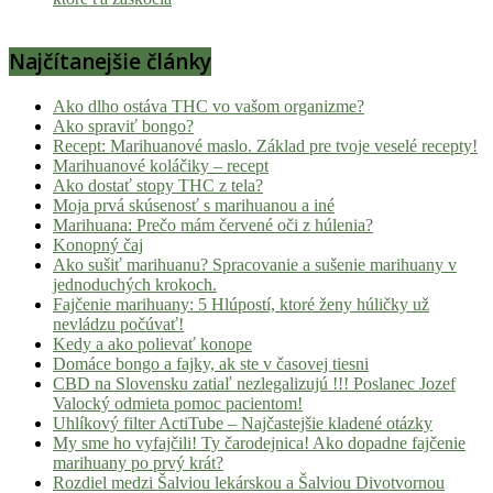
Najčítanejšie články
Ako dlho ostáva THC vo vašom organizme?
Ako spraviť bongo?
Recept: Marihuanové maslo. Základ pre tvoje veselé recepty!
Marihuanové koláčiky – recept
Ako dostať stopy THC z tela?
Moja prvá skúsenosť s marihuanou a iné
Marihuana: Prečo mám červené oči z húlenia?
Konopný čaj
Ako sušiť marihuanu? Spracovanie a sušenie marihuany v
jednoduchých krokoch.
Fajčenie marihuany: 5 Hlúpostí, ktoré ženy húličky už
nevládzu počúvať!
Kedy a ako polievať konope
Domáce bongo a fajky, ak ste v časovej tiesni
CBD na Slovensku zatiaľ nezlegalizujú !!! Poslanec Jozef
Valocký odmieta pomoc pacientom!
Uhlíkový filter ActiTube – Najčastejšie kladené otázky
My sme ho vyfajčili! Ty čarodejnica! Ako dopadne fajčenie
marihuany po prvý krát?
Rozdiel medzi Šalviou lekárskou a Šalviou Divotvornou