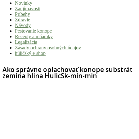
Novinky
|
Zaujímavosti
Tvoj
Príbehy
Zdravie
sprievodca
Návody
svetom
Pestovanie konope
Recepty a mňamky
pohody
Legalizácia
a
Zásady ochrany osobných údajov
húličský e-shop
stoner
kultúry
Ako správne oplachovať konope substrát
zemina hlina HulicSk-min-min
Vitaj
v
komunite,
kde
je
čas
relatívny.
Hulic.sk
prináša
čerstvé