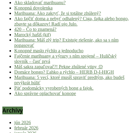
Ako skladovať marihuanu?
Konopná dovolenka
Marihuana: Ako zakryť, že si totálne zhúlený?
Ako fajčiť doma a nebyť odhalený? Ciga, fajka alebo bongo,
zbavte sa dôkazov! Radí ujo Julo.
420 – Čo to znamená?
Marocký hašiš (kif)
Marihuana: Máš zlý trip? Existuje riešenie, ako sa s ním
popasovať
Konopné maslo rýchlo a jednoducho
Fajčenie marihuany a výrazy s ním spojené – Huličský
slovník – časť prvá
Máš sakra zapaľovač?! Pekne zhúlené vtipy :D
Domáce bongo? Ľahko a rýchlo – HERB D-I-HIGH
Marihuana: 5 vecí, ktoré musíš spraviť predtým, ako budeš
prvýkrát húliť
Päť podomácky vyrobených bong a fajok.
Ako správne oplachovať konope
Archívy
jún 2026
február 2026