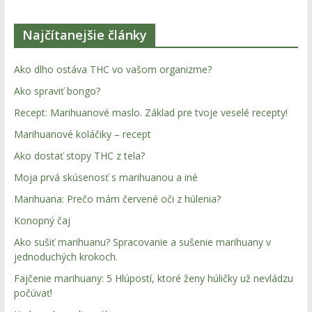
najlepší
chill-
Najčítanejšie články
out,
stoner
Ako dlho ostáva THC vo vašom organizme?
tipy
Ako spraviť bongo?
a
lifestyle.
Recept: Marihuanové maslo. Základ pre tvoje veselé recepty!
Klikni
Marihuanové koláčiky – recept
a
Ako dostať stopy THC z tela?
nalaď
Moja prvá skúsenosť s marihuanou a iné
sa
na
Marihuana: Prečo mám červené oči z húlenia?
pohodu.
Konopný čaj
Ako sušiť marihuanu? Spracovanie a sušenie marihuany v
jednoduchých krokoch.
Fajčenie marihuany: 5 Hlúpostí, ktoré ženy húličky už nevládzu
počúvať!