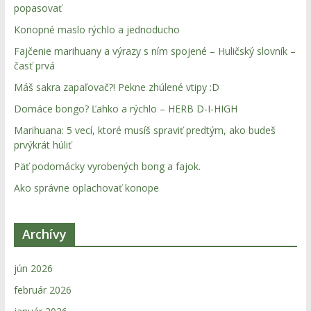
popasovať
Konopné maslo rýchlo a jednoducho
Fajčenie marihuany a výrazy s ním spojené – Huličský slovník –
časť prvá
Máš sakra zapaľovač?! Pekne zhúlené vtipy :D
Domáce bongo? Ľahko a rýchlo – HERB D-I-HIGH
Marihuana: 5 vecí, ktoré musíš spraviť predtým, ako budeš
prvýkrát húliť
Päť podomácky vyrobených bong a fajok.
Ako správne oplachovať konope
Archívy
jún 2026
február 2026