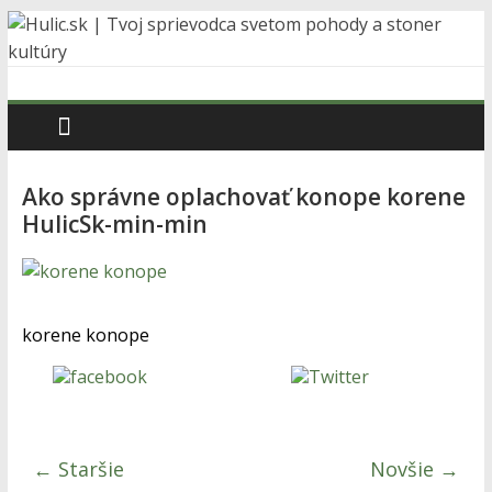
Skip
to
content
Hulic.sk
|
Ako správne oplachovať konope korene
Tvoj
HulicSk-min-min
sprievodca
svetom
korene konope
Zdieľaj na
Tweetni
pohody
Facebooku
a
← Staršie
Novšie →