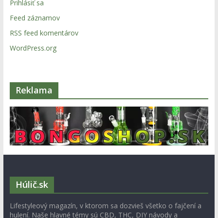
Prihlásiť sa
Feed záznamov
RSS feed komentárov
WordPress.org
Reklama
Húlič.sk
Lifestyleový magazín, v ktorom sa dozvieš všetko o fajčení a
hulení. Naše hlavné témy sú CBD, THC, DIY návody a