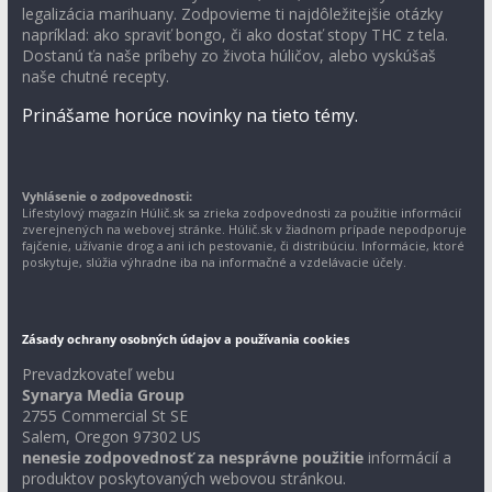
legalizácia marihuany. Zodpovieme ti najdôležitejšie otázky
napríklad: ako spraviť bongo, či ako dostať stopy THC z tela.
Dostanú ťa naše príbehy zo života húličov, alebo vyskúšaš
naše chutné recepty.
Prinášame horúce novinky na tieto témy.
Vyhlásenie o zodpovednosti:
Lifestylový magazín Húlič.sk sa zrieka zodpovednosti za použitie informácií
zverejnených na webovej stránke. Húlič.sk v žiadnom prípade nepodporuje
fajčenie, užívanie drog a ani ich pestovanie, či distribúciu. Informácie, ktoré
poskytuje, slúžia výhradne iba na informačné a vzdelávacie účely.
Zásady ochrany osobných údajov a používania cookies
Prevadzkovateľ webu
Synarya Media Group
2755 Commercial St SE
Salem, Oregon 97302 US
nenesie zodpovednosť za nesprávne použitie
informácií a
produktov poskytovaných webovou stránkou.