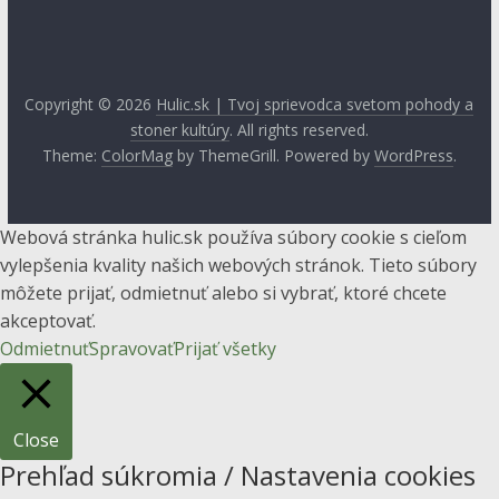
Copyright © 2026
Hulic.sk | Tvoj sprievodca svetom pohody a
stoner kultúry
. All rights reserved.
Theme:
ColorMag
by ThemeGrill. Powered by
WordPress
.
Webová stránka hulic.sk používa súbory cookie s cieľom
vylepšenia kvality našich webových stránok. Tieto súbory
môžete prijať, odmietnuť alebo si vybrať, ktoré chcete
akceptovať.
Odmietnuť
Spravovať
Prijať všetky
Close
Prehľad súkromia / Nastavenia cookies