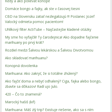
Kedy a ako polievať konope
Domáce bongo a fajky, ak ste v časovej tiesni
CBD na Slovensku zatiaľ nezlegalizujú !!! Poslanec Jozef
Valocký odmieta pomoc pacientom!
Uhlíkový filter ActiTube – Najčastejšie kladené otázky
My sme ho vyfajčili! Ty čarodejnica! Ako dopadne fajčenie
marihuany po prvý krát?
Rozdiel medzi Šalviou lekárskou a Šalviou Divotvornou
Ako skladovať marihuanu?
Konopná dovolenka
Marihuana: Ako zakryť, že si totálne zhúlený?
Ako fajčiť doma a nebyť odhalený? Ciga, fajka alebo bongo,
zbavte sa dôkazov! Radí ujo Julo.
420 – Čo to znamená?
Marocký hašiš (kif)
Marihuana: Máš zlý trip? Existuje riešenie, ako sa s ním