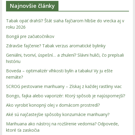
stoner
Najnovšie články
kultúry
Tabak opäť drahší? Štát siaha fajčiarom hlbšie do vrecka aj v
roku 2026
Bongá pre začiatočníkov
Vitaj
v
Zdravšie fajčenie? Tabak verzus aromatické bylinky
komunite,
Geniálni, tvoriví, úspešní… a zhulení? Slávni huliči, čo prepísali
kde
históriu
je
Boveda – optimalizér vlhkosti bylín a tabaku! Vy ju ešte
čas
nemáte?
relatívny.
SCROG pestovanie marihuany – Získaj z každej rastliny viac
Hulic.sk
Bongo, fajka alebo vaporizér: Ktorý spôsob je najúspornejší?
prináša
čerstvé
Ako vyrobiť konopný olej v domácom prostredí?
novinky
Aké sú najčastejšie spôsoby konzumácie marihuany?
z
Marihuana ako nástroj na rozšírenie vedomia? Odpovede,
konopnej
ktoré ťa zaskočia
scény,