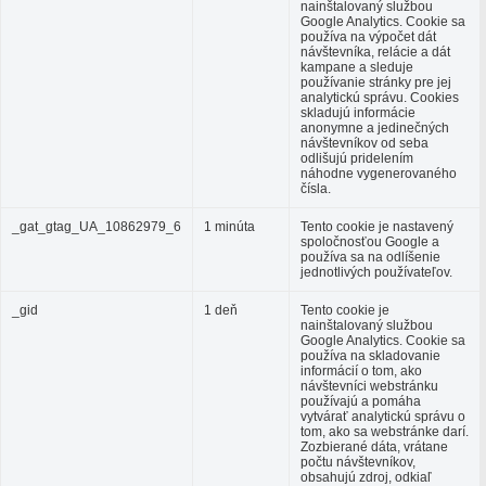
nainštalovaný službou
Google Analytics. Cookie sa
používa na výpočet dát
návštevníka, relácie a dát
kampane a sleduje
používanie stránky pre jej
analytickú správu. Cookies
skladujú informácie
anonymne a jedinečných
návštevníkov od seba
odlišujú pridelením
náhodne vygenerovaného
čísla.
_gat_gtag_UA_10862979_6
1 minúta
Tento cookie je nastavený
spoločnosťou Google a
používa sa na odlíšenie
jednotlivých používateľov.
_gid
1 deň
Tento cookie je
nainštalovaný službou
Google Analytics. Cookie sa
používa na skladovanie
informácií o tom, ako
návštevníci webstránku
používajú a pomáha
vytvárať analytickú správu o
tom, ako sa webstránke darí.
Zozbierané dáta, vrátane
počtu návštevníkov,
obsahujú zdroj, odkiaľ