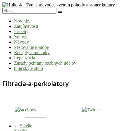
Skip
to
content
Hulic.sk
Novinky
|
Zaujímavosti
Tvoj
Príbehy
Zdravie
sprievodca
Návody
svetom
Pestovanie konope
Recepty a mňamky
pohody
Legalizácia
a
Zásady ochrany osobných údajov
húličský e-shop
stoner
kultúry
Filtracia-a-perkolatory
Vitaj
v
komunite,
kde
Zdieľaj na
Tweetni
je
Facebooku
čas
← Staršie
relatívny.