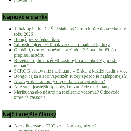
Novšie →
Hulic.sk
prináša
Najnovšie články
čerstvé
novinky
Tabak opäť drahší? Štát siaha fajčiarom hlbšie do vrecka aj v
z
roku 2026
konopnej
Bongá pre začiatočníkov
scény,
Zdravšie fajčenie? Tabak verzus aromatické bylinky
najlepší
Geniálni, tvoriví, úspešní… a zhulení? Slávni huliči, čo
chill-
prepísali históriu
Boveda – optimalizér vlhkosti bylín a tabaku! Vy ju ešte
out,
nemáte?
stoner
SCROG pestovanie marihuany – Získaj z každej rastliny viac
tipy
Bongo, fajka alebo vaporizér: Ktorý spôsob je najúspornejší?
a
Ako vyrobiť konopný olej v domácom prostredí?
Aké sú najčastejšie spôsoby konzumácie marihuany?
lifestyle.
Marihuana ako nástroj na rozšírenie vedomia? Odpovede,
Klikni
ktoré ťa zaskočia
a
nalaď
Najčítanejšie články
sa
na
pohodu.
Ako dlho ostáva THC vo vašom organizme?