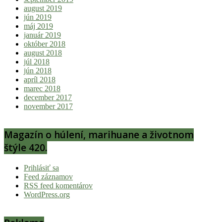
august 2019
jún 2019
máj 2019
január 2019
október 2018
august 2018
júl 2018
jún 2018
apríl 2018
marec 2018
december 2017
november 2017
Magazín o húlení, marihuane a životnom
štýle 420.
Prihlásiť sa
Feed záznamov
RSS feed komentárov
WordPress.org