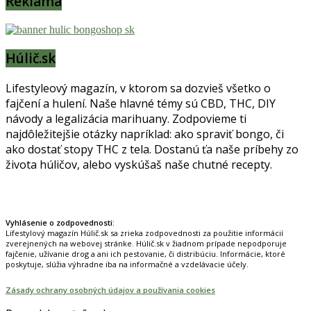
Reklama
Húlič.sk
Lifestyleový magazín, v ktorom sa dozvieš všetko o
fajčení a hulení. Naše hlavné témy sú CBD, THC, DIY
návody a legalizácia marihuany. Zodpovieme ti
najdôležitejšie otázky napríklad: ako spraviť bongo, či
ako dostať stopy THC z tela. Dostanú ťa naše príbehy zo
života húličov, alebo vyskúšaš naše chutné recepty.
Prinášame horúce novinky na tieto témy.
Vyhlásenie o zodpovednosti:
Lifestylový magazín Húlič.sk sa zrieka zodpovednosti za použitie informácií
zverejnených na webovej stránke. Húlič.sk v žiadnom prípade nepodporuje
fajčenie, užívanie drog a ani ich pestovanie, či distribúciu. Informácie, ktoré
poskytuje, slúžia výhradne iba na informačné a vzdelávacie účely.
Zásady ochrany osobných údajov a používania cookies