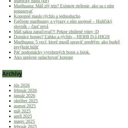
Marocký hašiš (kif)
Marihuana: Máš zlý trip? Existuje riešenie, ako sa s ním
popasovať
Konopné maslo rýchlo a jednoducho
Fajčenie marihuany a výrazy s ním spojené – Huličský
slovník – časť prvá
Máš sakra zapaľovač?! Pekne zhúlené vtipy :D
Domáce bongo? Ľahko a rýchlo – HERB D-I-HIGH
Marihuana: 5 vecí, ktoré musíš spraviť predtým, ako budeš
prvýkrát húliť
Päť podomácky vyrobených bong a fajok.
Ako správne oplachovať konope
Archívy
jún 2026
február 2026
január 2026
október 2025
august 2025
máj 2025
apríl 2025
marec 2025
február 2025