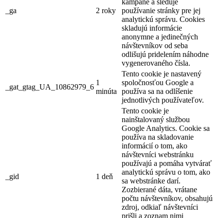
kampane a sleduje
_ga
2 roky
používanie stránky pre jej
analytickú správu. Cookies
skladujú informácie
anonymne a jedinečných
návštevníkov od seba
odlišujú pridelením náhodne
vygenerovaného čísla.
Tento cookie je nastavený
1
spoločnosťou Google a
_gat_gtag_UA_10862979_6
minúta
používa sa na odlíšenie
jednotlivých používateľov.
Tento cookie je
nainštalovaný službou
Google Analytics. Cookie sa
používa na skladovanie
informácií o tom, ako
návštevníci webstránku
používajú a pomáha vytvárať
analytickú správu o tom, ako
_gid
1 deň
sa webstránke darí.
Zozbierané dáta, vrátane
počtu návštevníkov, obsahujú
zdroj, odkiaľ návštevníci
prišli a zoznam nimi