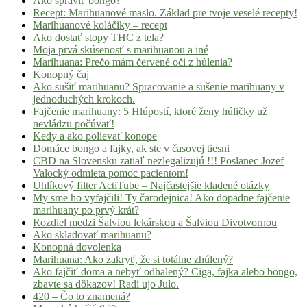
Ako spraviť bongo?
Recept: Marihuanové maslo. Základ pre tvoje veselé recepty!
Marihuanové koláčiky – recept
Ako dostať stopy THC z tela?
Moja prvá skúsenosť s marihuanou a iné
Marihuana: Prečo mám červené oči z húlenia?
Konopný čaj
Ako sušiť marihuanu? Spracovanie a sušenie marihuany v
jednoduchých krokoch.
Fajčenie marihuany: 5 Hlúpostí, ktoré ženy húličky už
nevládzu počúvať!
Kedy a ako polievať konope
Domáce bongo a fajky, ak ste v časovej tiesni
CBD na Slovensku zatiaľ nezlegalizujú !!! Poslanec Jozef
Valocký odmieta pomoc pacientom!
Uhlíkový filter ActiTube – Najčastejšie kladené otázky
My sme ho vyfajčili! Ty čarodejnica! Ako dopadne fajčenie
marihuany po prvý krát?
Rozdiel medzi Šalviou lekárskou a Šalviou Divotvornou
Ako skladovať marihuanu?
Konopná dovolenka
Marihuana: Ako zakryť, že si totálne zhúlený?
Ako fajčiť doma a nebyť odhalený? Ciga, fajka alebo bongo,
zbavte sa dôkazov! Radí ujo Julo.
420 – Čo to znamená?