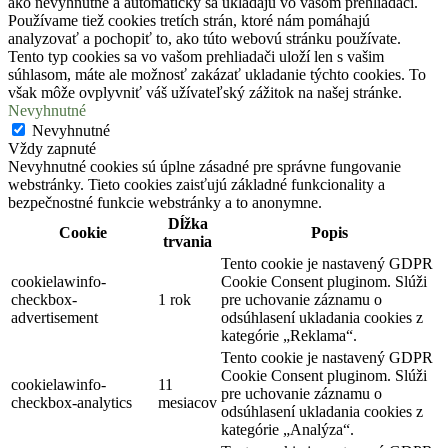
ako nevyhnutné a automaticky sa ukladajú vo vašom prehliadači.
Používame tiež cookies tretích strán, ktoré nám pomáhajú
analyzovať a pochopiť to, ako túto webovú stránku používate.
Tento typ cookies sa vo vašom prehliadači uloží len s vašim
súhlasom, máte ale možnosť zakázať ukladanie týchto cookies. To
však môže ovplyvniť váš užívateľský zážitok na našej stránke.
Nevyhnutné
Nevyhnutné
Vždy zapnuté
Nevyhnutné cookies sú úplne zásadné pre správne fungovanie
webstránky. Tieto cookies zaisťujú základné funkcionality a
bezpečnostné funkcie webstránky a to anonymne.
Dĺžka
Cookie
Popis
trvania
Tento cookie je nastavený GDPR
cookielawinfo-
Cookie Consent pluginom. Slúži
checkbox-
1 rok
pre uchovanie záznamu o
advertisement
odsúhlasení ukladania cookies z
kategórie „Reklama“.
Tento cookie je nastavený GDPR
Cookie Consent pluginom. Slúži
cookielawinfo-
11
pre uchovanie záznamu o
checkbox-analytics
mesiacov
odsúhlasení ukladania cookies z
kategórie „Analýza“.