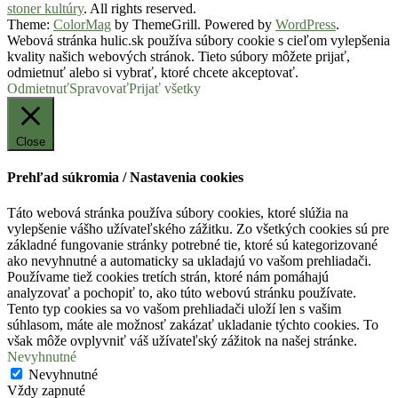
stoner kultúry
. All rights reserved.
Theme:
ColorMag
by ThemeGrill. Powered by
WordPress
.
Webová stránka hulic.sk používa súbory cookie s cieľom vylepšenia
kvality našich webových stránok. Tieto súbory môžete prijať,
odmietnuť alebo si vybrať, ktoré chcete akceptovať.
Odmietnuť
Spravovať
Prijať všetky
Close
Prehľad súkromia / Nastavenia cookies
Táto webová stránka používa súbory cookies, ktoré slúžia na
vylepšenie vášho užívateľského zážitku. Zo všetkých cookies sú pre
základné fungovanie stránky potrebné tie, ktoré sú kategorizované
ako nevyhnutné a automaticky sa ukladajú vo vašom prehliadači.
Používame tiež cookies tretích strán, ktoré nám pomáhajú
analyzovať a pochopiť to, ako túto webovú stránku používate.
Tento typ cookies sa vo vašom prehliadači uloží len s vašim
súhlasom, máte ale možnosť zakázať ukladanie týchto cookies. To
však môže ovplyvniť váš užívateľský zážitok na našej stránke.
Nevyhnutné
Nevyhnutné
Vždy zapnuté