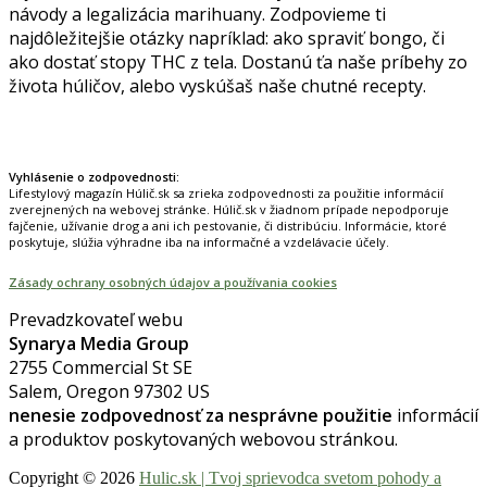
návody a legalizácia marihuany. Zodpovieme ti
najdôležitejšie otázky napríklad: ako spraviť bongo, či
ako dostať stopy THC z tela. Dostanú ťa naše príbehy zo
života húličov, alebo vyskúšaš naše chutné recepty.
Prinášame horúce novinky na tieto témy.
Vyhlásenie o zodpovednosti:
Lifestylový magazín Húlič.sk sa zrieka zodpovednosti za použitie informácií
zverejnených na webovej stránke. Húlič.sk v žiadnom prípade nepodporuje
fajčenie, užívanie drog a ani ich pestovanie, či distribúciu. Informácie, ktoré
poskytuje, slúžia výhradne iba na informačné a vzdelávacie účely.
Zásady ochrany osobných údajov a používania cookies
Prevadzkovateľ webu
Synarya Media Group
2755 Commercial St SE
Salem, Oregon 97302 US
nenesie zodpovednosť za nesprávne použitie
informácií
a produktov poskytovaných webovou stránkou.
Copyright © 2026
Hulic.sk | Tvoj sprievodca svetom pohody a