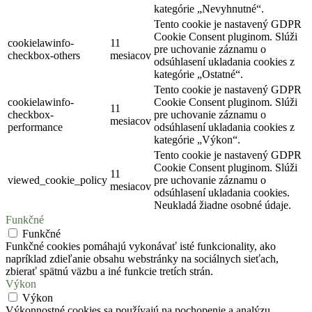
kategórie „Nevyhnutné“.
Tento cookie je nastavený GDPR
Cookie Consent pluginom. Slúži
cookielawinfo-
11
pre uchovanie záznamu o
checkbox-others
mesiacov
odsúhlasení ukladania cookies z
kategórie „Ostatné“.
Tento cookie je nastavený GDPR
cookielawinfo-
Cookie Consent pluginom. Slúži
11
checkbox-
pre uchovanie záznamu o
mesiacov
performance
odsúhlasení ukladania cookies z
kategórie „Výkon“.
Tento cookie je nastavený GDPR
Cookie Consent pluginom. Slúži
11
viewed_cookie_policy
pre uchovanie záznamu o
mesiacov
odsúhlasení ukladania cookies.
Neukladá žiadne osobné údaje.
Funkčné
Funkčné
Funkčné cookies pomáhajú vykonávať isté funkcionality, ako
napríklad zdieľanie obsahu webstránky na sociálnych sieťach,
zbierať spätnú väzbu a iné funkcie tretích strán.
Výkon
Výkon
Výkonnostné cookies sa používajú na pochopenie a analýzu