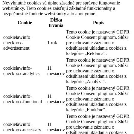
Nevyhnutné cookies sú úplne zásadné pre správne fungovanie
webstránky. Tieto cookies zaisťujú základné funkcionality a
bezpečnostné funkcie webstránky a to anonymne.
Dĺžka
Cookie
Popis
trvania
Tento cookie je nastavený GDPR
cookielawinfo-
Cookie Consent pluginom. Slúži
checkbox-
1 rok
pre uchovanie záznamu o
advertisement
odsúhlasení ukladania cookies z
kategórie „Reklama“.
Tento cookie je nastavený GDPR
Cookie Consent pluginom. Slúži
cookielawinfo-
11
pre uchovanie záznamu o
checkbox-analytics
mesiacov
odsúhlasení ukladania cookies z
kategórie „Analýza“.
Tento cookie je nastavený GDPR
Cookie Consent pluginom. Slúži
cookielawinfo-
11
pre uchovanie záznamu o
checkbox-functional
mesiacov
odsúhlasení ukladania cookies z
kategórie „Funkčné“.
Tento cookie je nastavený GDPR
Cookie Consent pluginom. Slúži
cookielawinfo-
11
pre uchovanie záznamu o
checkbox-necessary
mesiacov
odsúhlasení ukladania cookies z