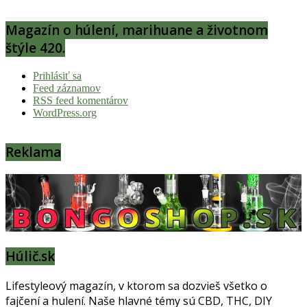
Magazín o húlení, marihuane a životnom
štýle 420.
Prihlásiť sa
Feed záznamov
RSS feed komentárov
WordPress.org
Reklama
Húlič.sk
Lifestyleový magazín, v ktorom sa dozvieš všetko o
fajčení a hulení. Naše hlavné témy sú CBD, THC, DIY