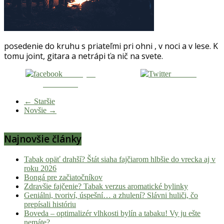
Hulic.sk
prináša
čerstvé
novinky
posedenie do kruhu s priateľmi pri ohni , v noci a v lese. K
z
tomu joint, gitara a netrápi ťa nič na svete.
konopnej
scény,
Zdieľaj na
Tweetni
najlepší
Facebooku
chill-
← Staršie
out,
Novšie →
stoner
tipy
Najnovšie články
a
lifestyle.
Tabak opäť drahší? Štát siaha fajčiarom hlbšie do vrecka aj v
Klikni
roku 2026
a
Bongá pre začiatočníkov
nalaď
Zdravšie fajčenie? Tabak verzus aromatické bylinky
sa
Geniálni, tvoriví, úspešní… a zhulení? Slávni huliči, čo
na
prepísali históriu
Boveda – optimalizér vlhkosti bylín a tabaku! Vy ju ešte
pohodu.
nemáte?