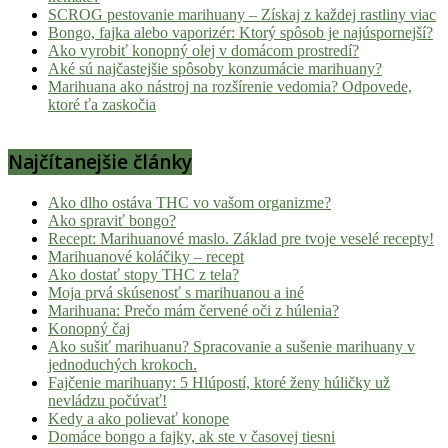
SCROG pestovanie marihuany – Získaj z každej rastliny viac
Bongo, fajka alebo vaporizér: Ktorý spôsob je najúspornejší?
Ako vyrobiť konopný olej v domácom prostredí?
Aké sú najčastejšie spôsoby konzumácie marihuany?
Marihuana ako nástroj na rozšírenie vedomia? Odpovede,
ktoré ťa zaskočia
Najčítanejšie články
Ako dlho ostáva THC vo vašom organizme?
Ako spraviť bongo?
Recept: Marihuanové maslo. Základ pre tvoje veselé recepty!
Marihuanové koláčiky – recept
Ako dostať stopy THC z tela?
Moja prvá skúsenosť s marihuanou a iné
Marihuana: Prečo mám červené oči z húlenia?
Konopný čaj
Ako sušiť marihuanu? Spracovanie a sušenie marihuany v
jednoduchých krokoch.
Fajčenie marihuany: 5 Hlúpostí, ktoré ženy húličky už
nevládzu počúvať!
Kedy a ako polievať konope
Domáce bongo a fajky, ak ste v časovej tiesni