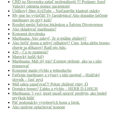
CBD na Slovensku zatiaľ nezlegalizujú !!! Poslanec Jozef
Valocký odmieta pomoc pacientom!
Uhlíkový filter ActiTube – Najčastejšie kladené otázky
My sme ho vyfajčili! Ty čarodejnica! Ako dopadne fajčenie
marihuany po prvý krát?
Rozdiel medzi Šalviou lekárskou a Šalviou Divotvornou
Ako skladovať marihuanu?
Konopná dovolenka
Marihuana: Ako zakryť, že si totálne zhúlený?
Ako fajčiť doma a nebyť odhalený? Ciga, fajka alebo bongo,
zbavte sa dôkazov! Radí ujo Julo.
420 – Čo to znamená?
Marocký hašiš (kif)
Marihuana: Máš zlý trip? Existuje riešenie, ako sa s ním
popasovať
Konopné maslo rýchlo a jednoducho
Fajčenie marihuany a výrazy s ním spojené – Huličský
slovník – časť prvá
Máš sakra zapaľovač?! Pekne zhúlené vtipy :D
Domáce bongo? Ľahko a rýchlo – HERB D-I-HIGH
Marihuana: 5 vecí, ktoré musíš spraviť predtým, ako budeš
prvýkrát húliť
Päť podomácky vyrobených bong a fajok.
Ako správne oplachovať konope