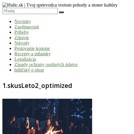
Skip
to
content
Hulic.sk
Novinky
|
Zaujímavosti
Tvoj
Príbehy
Zdravie
sprievodca
Návody
svetom
Pestovanie konope
Recepty a mňamky
pohody
Legalizácia
a
Zásady ochrany osobných údajov
húličský e-shop
stoner
kultúry
1.skusLeto2_optimized
Vitaj
v
komunite,
kde
je
čas
relatívny.