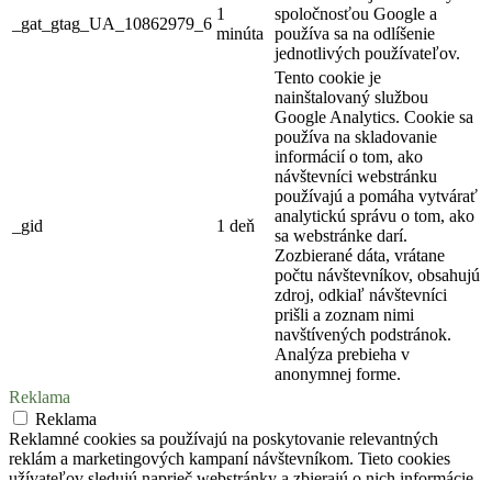
1
spoločnosťou Google a
_gat_gtag_UA_10862979_6
minúta
používa sa na odlíšenie
jednotlivých používateľov.
Tento cookie je
nainštalovaný službou
Google Analytics. Cookie sa
používa na skladovanie
informácií o tom, ako
návštevníci webstránku
používajú a pomáha vytvárať
analytickú správu o tom, ako
_gid
1 deň
sa webstránke darí.
Zozbierané dáta, vrátane
počtu návštevníkov, obsahujú
zdroj, odkiaľ návštevníci
prišli a zoznam nimi
navštívených podstránok.
Analýza prebieha v
anonymnej forme.
Reklama
Reklama
Reklamné cookies sa používajú na poskytovanie relevantných
reklám a marketingových kampaní návštevníkom. Tieto cookies
užívateľov sledujú naprieč webstránky a zbierajú o nich informácie,