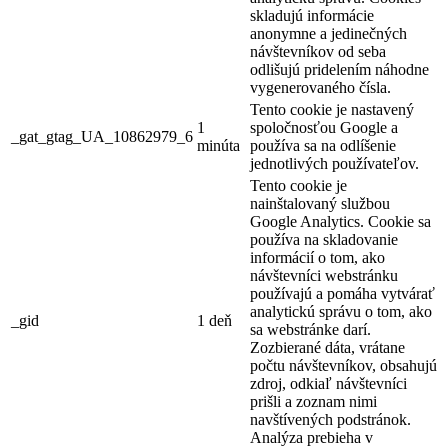
skladujú informácie
anonymne a jedinečných
návštevníkov od seba
odlišujú pridelením náhodne
vygenerovaného čísla.
Tento cookie je nastavený
1
spoločnosťou Google a
_gat_gtag_UA_10862979_6
minúta
používa sa na odlíšenie
jednotlivých používateľov.
Tento cookie je
nainštalovaný službou
Google Analytics. Cookie sa
používa na skladovanie
informácií o tom, ako
návštevníci webstránku
používajú a pomáha vytvárať
analytickú správu o tom, ako
_gid
1 deň
sa webstránke darí.
Zozbierané dáta, vrátane
počtu návštevníkov, obsahujú
zdroj, odkiaľ návštevníci
prišli a zoznam nimi
navštívených podstránok.
Analýza prebieha v