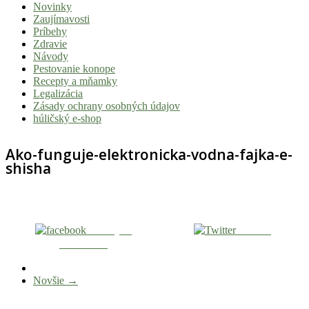
Novinky
|
Zaujímavosti
Tvoj
Príbehy
Zdravie
sprievodca
Návody
svetom
Pestovanie konope
Recepty a mňamky
pohody
Legalizácia
a
Zásady ochrany osobných údajov
húličský e-shop
stoner
kultúry
Ako-funguje-elektronicka-vodna-fajka-e-
shisha
Vitaj
v
komunite,
kde
je
Zdieľaj na
Tweetni
Facebooku
čas
relatívny.
Hulic.sk
Novšie →
prináša
čerstvé