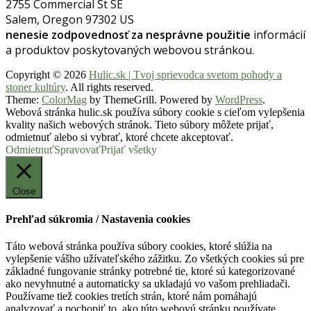
2755 Commercial St SE
Salem, Oregon 97302 US
nenesie zodpovednosť za nesprávne použitie
informácií
a produktov poskytovaných webovou stránkou.
Copyright © 2026
Hulic.sk | Tvoj sprievodca svetom pohody a
stoner kultúry
. All rights reserved.
Theme:
ColorMag
by ThemeGrill. Powered by
WordPress
.
Webová stránka hulic.sk používa súbory cookie s cieľom vylepšenia
kvality našich webových stránok. Tieto súbory môžete prijať,
odmietnuť alebo si vybrať, ktoré chcete akceptovať.
Odmietnuť
Spravovať
Prijať všetky
Close
Prehľad súkromia / Nastavenia cookies
Táto webová stránka používa súbory cookies, ktoré slúžia na
vylepšenie vášho užívateľského zážitku. Zo všetkých cookies sú pre
základné fungovanie stránky potrebné tie, ktoré sú kategorizované
ako nevyhnutné a automaticky sa ukladajú vo vašom prehliadači.
Používame tiež cookies tretích strán, ktoré nám pomáhajú
analyzovať a pochopiť to, ako túto webovú stránku používate.