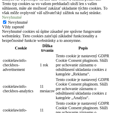
Tento typ cookies sa vo vašom prehliadači uloží len s vašim
súhlasom, máte ale možnosť zakázať ukladanie týchto cookies. To
však môže ovplyvniť váš užívateľský zážitok na našej stránke.
Nevyhnutné
Nevyhnutné
Vždy zapnuté
Nevyhnutné cookies sú úplne zásadné pre správne fungovanie
webstránky. Tieto cookies zaisťujú základné funkcionality a
bezpečnostné funkcie webstránky a to anonymne.
Dĺžka
Cookie
Popis
trvania
Tento cookie je nastavený GDPR
cookielawinfo-
Cookie Consent pluginom. Slúži
checkbox-
1 rok
pre uchovanie záznamu o
advertisement
odsúhlasení ukladania cookies z
kategórie „Reklama“.
Tento cookie je nastavený GDPR
Cookie Consent pluginom. Slúži
cookielawinfo-
11
pre uchovanie záznamu o
checkbox-analytics
mesiacov
odsúhlasení ukladania cookies z
kategórie „Analýza“.
Tento cookie je nastavený GDPR
Cookie Consent pluginom. Slúži
cookielawinfo-
11
pre uchovanie záznamu o