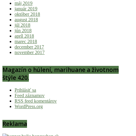
máj 2019
január 2019
október 2018
august 2018
júl 2018
jún 2018
apríl 2018
marec 2018
december 2017
november 2017
Magazín o húlení, marihuane a životnom
štýle 420.
Prihlásiť sa
Feed záznamov
RSS feed komentárov
WordPress.org
Reklama