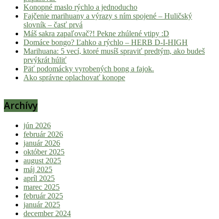
Konopné maslo rýchlo a jednoducho
Fajčenie marihuany a výrazy s ním spojené – Huličský
slovník – časť prvá
Máš sakra zapaľovač?! Pekne zhúlené vtipy :D
Domáce bongo? Ľahko a rýchlo – HERB D-I-HIGH
Marihuana: 5 vecí, ktoré musíš spraviť predtým, ako budeš
prvýkrát húliť
Päť podomácky vyrobených bong a fajok.
Ako správne oplachovať konope
Archívy
jún 2026
február 2026
január 2026
október 2025
august 2025
máj 2025
apríl 2025
marec 2025
február 2025
január 2025
december 2024