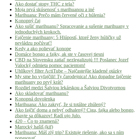
Ako dostať stopy THC z tela?
Moja prvá skúsenosť s marihuanou a iné
Marihuana: Prečo mám červené oči z húlenia?
Konopný čaj
Ako sušiť marihuanu? Spracovanie a sušenie marihuany v
jednoduchých krokoch.
Fajčenie marihuany: 5 Hlúpostí, ktoré ženy húličky už
nevládzu počúvať!
Kedy a ako polievať konope
Domáce bongo a fajky, ak ste v časovej tiesni
CBD na Slovensku zatiaľ nezlegalizujú !!! Poslanec Jozef
Valocký odmieta pomoc pacientom!
Uhlíkový filter ActiTube – Najčastejšie kladené otázky
My sme ho vyfajčili! Ty čarodejnica! Ako dopadne fajčenie
marihuany po prvý krát?
Rozdiel medzi Šalviou lekárskou a Šalviou Divotvornou
Ako skladovať marihuanu?
Konopná dovolenka
Marihuana: Ako zakryť, že si totálne zhúlený?
Ako fajčiť doma a nebyť odhalený? Ciga, fajka alebo bongo,
zbavte sa dôkazov! Radí ujo Julo.
420 – Čo to znamená?
Marocký hašiš (kif)
Marihuana: Máš zlý trip? Existuje riešenie, ako sa s ním
popasovať