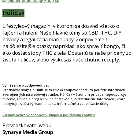
Húlič.sk
Lifestyleový magazín, v ktorom sa dozvieš všetko o
fajčení a hulení. Naše hlavné témy sú CBD, THC, DIY
návody a legalizácia marihuany. Zodpovieme ti
najdôležitejšie otázky napríklad: ako spraviť bongo, či
ako dostať stopy THC z tela. Dostanú ťa naše príbehy zo
života húličov, alebo vyskúšaš naše chutné recepty.
Prinášame horúce novinky na tieto témy.
Vyhlásenie o zodpovednosti:
Lifestylový magazín Húlič.sk sa zrieka zodpovednosti za použitie informácií
zverejnených na webovej stránke. Húlič.sk v žiadnom prípade nepodporuje
fajčenie, užívanie drog a ani ich pestovanie, či distribúciu. Informácie, ktoré
poskytuje, slúžia výhradne iba na informačné a vzdelávacie účely.
Zásady ochrany osobných údajov a používania cookies
Prevadzkovateľ webu
Synarya Media Group