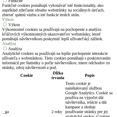
Funkčné
Funkčné cookies pomáhajú vykonávať isté funkcionality, ako
napríklad zdieľanie obsahu webstránky na sociálnych sieťach,
zbierať spätnú väzbu a iné funkcie tretích strán.
Výkon
Výkon
Výkonnostné cookies sa používajú na pochopenie a analýzu
kľúčových výkonnostných ukazovateľov webstránky, ktoré
pomáhajú návštevníkom poskytnúť lepší užívateľský zážitok.
Analýza
Analýza
Analytické cookies sa používajú na lepšie pochopenie interakcie
užívateľa s webstránkou. Tieto cookies pomáhajú s poskytovaním
informácií pre štatistiky o počte návštevníkov, miere odchodov zo
stránky, zdroj návštevnosti a pod.
Dĺžka
Cookie
Popis
trvania
Tento cookie je
nainštalovaný službou
Google Analytics. Cookie sa
používa na výpočet dát
návštevníka, relácie a dát
kampane a sleduje
_ga
2 roky
používanie stránky pre jej
analytickú správu. Cookies