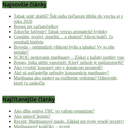
Najnovšie články
novinky
z
Tabak opäť drahší? Štát siaha fajčiarom hlbšie do vrecka aj v
konopnej
roku 2026
scény,
Bongá pre začiatočníkov
najlepší
Zdravšie fajčenie? Tabak verzus aromatické bylinky
chill-
Geniálni, tvoriví, úspešní… a zhulení? Slávni huliči, čo
prepísali históriu
out,
Boveda – optimalizér vlhkosti bylín a tabaku! Vy ju ešte
stoner
nemáte?
tipy
SCROG pestovanie marihuany – Získaj z každej rastliny viac
a
Bongo, fajka alebo vaporizér: Ktorý spôsob je najúspornejší?
lifestyle.
Ako vyrobiť konopný olej v domácom prostredí?
Aké sú najčastejšie spôsoby konzumácie marihuany?
Klikni
Marihuana ako nástroj na rozšírenie vedomia? Odpovede,
a
ktoré ťa zaskočia
nalaď
sa
Najčítanejšie články
na
pohodu.
Ako dlho ostáva THC vo vašom organizme?
Ako spraviť bongo?
Recept: Marihuanové maslo. Základ pre tvoje veselé recepty!
Marihuanové koláčiky – recept