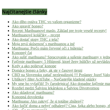
Najčítanejšie články
Ako dlho ostáva THC vo vašom organizme?
Ako spraviť bongo?
Recept: Marihuanové maslo. Základ pre tvoje veselé recepty!
Marihuanové koláčiky – recept
Ako dostať stopy THC z tela?
Moja prvá skúsenosť s marihuanou a iné
Marihuana: Prečo mám červené oči z húlenia?
Konopný čaj
Ako sušiť marihuanu? Spracovanie a sušenie marihuany v jed
Fajčenie marihuany: 5 Hlúpostí, ktoré ženy húličky už nevládz
Kedy a ako polievať konope
Domáce bongo a fajky, ak ste v časovej tiesni
CBD na Slovensku zatiaľ nezlegalizujú !!! Poslanec Jozef Va
Uhlíkový filter ActiTube – Najčastejšie kladené otázky
My sme ho vyfajčili! Ty čarodejnica! Ako dopadne fajčenie ma
Rozdiel medzi Šalviou lekárskou a Šalviou Divotvornou
Ako skladovať marihuanu?
Konopná dovolenka
Marihuana: Ako zakryť, že si totálne zhúlený?
Ako fajčiť doma a nebyť odhalený? Ciga, fajka alebo bongo, zb