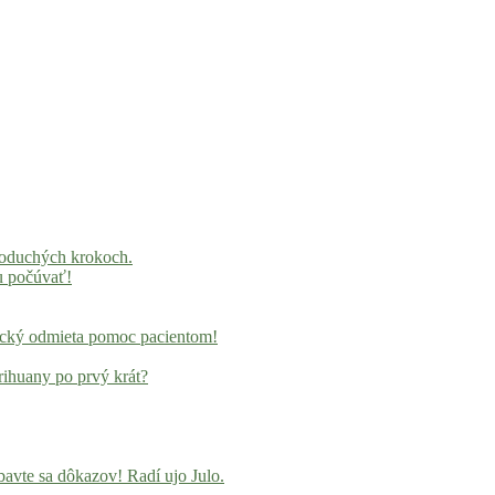
noduchých krokoch.
u počúvať!
locký odmieta pomoc pacientom!
rihuany po prvý krát?
avte sa dôkazov! Radí ujo Julo.