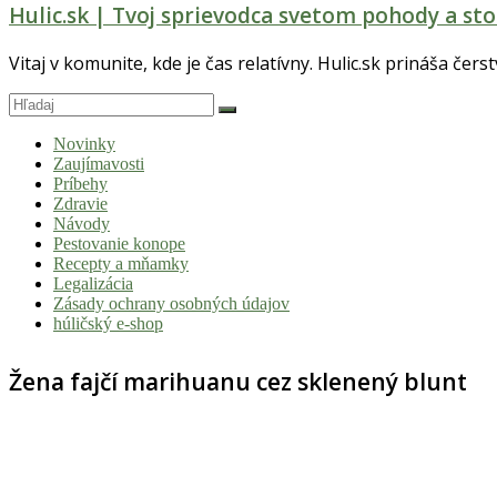
Hulic.sk | Tvoj sprievodca svetom pohody a sto
Vitaj v komunite, kde je čas relatívny. Hulic.sk prináša čers
Novinky
Zaujímavosti
Príbehy
Zdravie
Návody
Pestovanie konope
Recepty a mňamky
Legalizácia
Zásady ochrany osobných údajov
húličský e-shop
Žena fajčí marihuanu cez sklenený blunt