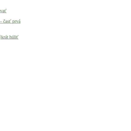
ovať
– časť prvá
krát húliť