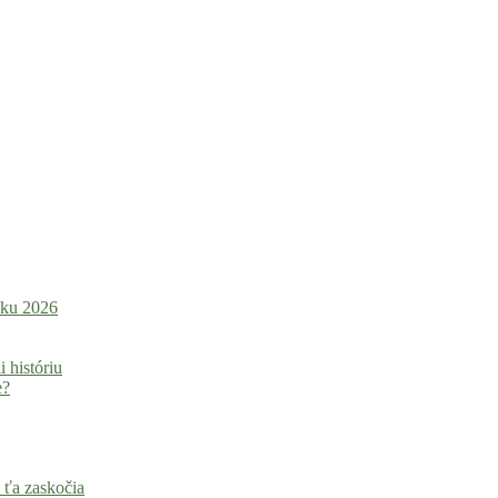
roku 2026
i históriu
e?
 ťa zaskočia