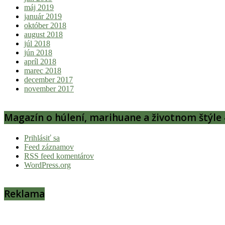
máj 2019
január 2019
október 2018
august 2018
júl 2018
jún 2018
apríl 2018
marec 2018
december 2017
november 2017
Magazín o húlení, marihuane a životnom štýle 
Prihlásiť sa
Feed záznamov
RSS feed komentárov
WordPress.org
Reklama