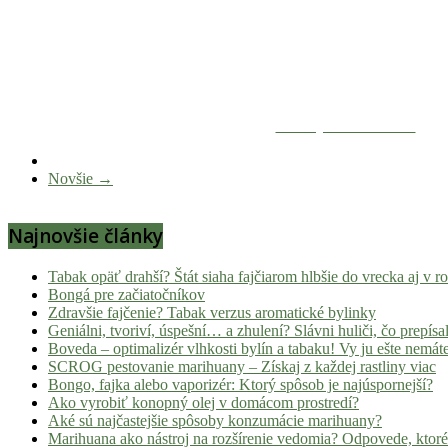
Zdieľaj na Facebooku
Novšie →
Najnovšie články
Tabak opäť drahší? Štát siaha fajčiarom hlbšie do vrecka aj v 
Bongá pre začiatočníkov
Zdravšie fajčenie? Tabak verzus aromatické bylinky
Geniálni, tvoriví, úspešní… a zhulení? Slávni huliči, čo prepísal
Boveda – optimalizér vlhkosti bylín a tabaku! Vy ju ešte nemát
SCROG pestovanie marihuany – Získaj z každej rastliny viac
Bongo, fajka alebo vaporizér: Ktorý spôsob je najúspornejší?
Ako vyrobiť konopný olej v domácom prostredí?
Aké sú najčastejšie spôsoby konzumácie marihuany?
Marihuana ako nástroj na rozšírenie vedomia? Odpovede, ktoré