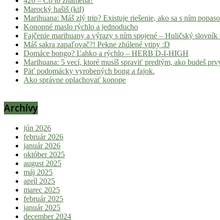
420 – Čo to znamená?
Marocký hašiš (kif)
Marihuana: Máš zlý trip? Existuje riešenie, ako sa s ním popas
Konopné maslo rýchlo a jednoducho
Fajčenie marihuany a výrazy s ním spojené – Huličský slovník 
Máš sakra zapaľovač?! Pekne zhúlené vtipy :D
Domáce bongo? Ľahko a rýchlo – HERB D-I-HIGH
Marihuana: 5 vecí, ktoré musíš spraviť predtým, ako budeš prvý
Päť podomácky vyrobených bong a fajok.
Ako správne oplachovať konope
Archívy
jún 2026
február 2026
január 2026
október 2025
august 2025
máj 2025
apríl 2025
marec 2025
február 2025
január 2025
december 2024