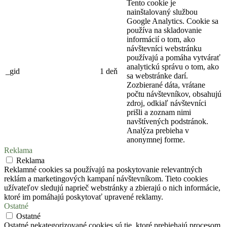
Tento cookie je
nainštalovaný službou
Google Analytics. Cookie sa
používa na skladovanie
informácií o tom, ako
návštevníci webstránku
používajú a pomáha vytvárať
analytickú správu o tom, ako
_gid
1 deň
sa webstránke darí.
Zozbierané dáta, vrátane
počtu návštevníkov, obsahujú
zdroj, odkiaľ návštevníci
prišli a zoznam nimi
navštívených podstránok.
Analýza prebieha v
anonymnej forme.
Reklama
Reklama
Reklamné cookies sa používajú na poskytovanie relevantných
reklám a marketingových kampaní návštevníkom. Tieto cookies
užívateľov sledujú naprieč webstránky a zbierajú o nich informácie,
ktoré im pomáhajú poskytovať upravené reklamy.
Ostatné
Ostatné
Ostatné nekategorizované cookies sú tie, ktoré prebiehajú procesom