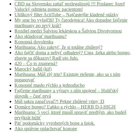
CBD na Slovensku zatiaľ nezlegalizujú !!! Poslanec Jozef
Valocký odmieta pomoc pacientom!
Uhlíkový filter ActiTube – Najčastejšie kladené otázky
My sme ho vyfajčili! Ty čarodejnica! Ako dopadne fajčenie
marihuany po prvý krát?
Rozdiel medzi Šalviou lekárskou a Šalviou Divotvornou
Ako skladovať marihuanu?
Konopná dovolenka
Marihuana: Ako zakryť, že si totálne zhúlený?
Ako fajčiť doma a nebyť odhalený? Ciga, fajka alebo bongo,
zbavte sa dôkazov! Radí ujo Julo.
420 – Čo to znamená?
Marocký hašiš (kif)
Marihuana: Máš zlý trip? Existuje riešenie, ako sa s ním
popasovať
Konopné maslo rýchlo a jednoducho
Fajčenie marihuany a výrazy s ním spojené – Huličský
slovník – časť prvá
Máš sakra zapaľovač?! Pekne zhúlené vtipy :D
Domáce bongo? Ľahko a rýchlo – HERB D-I-HIGH
Marihuana: 5 vecí, ktoré musíš spraviť predtým, ako budeš
prvýkrát húliť
Päť podomácky vyrobených bong a fajok.
Ako správne oplachovať konope