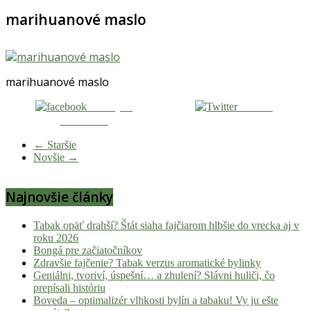
marihuanové maslo
marihuanové maslo
Zdieľaj na
Tweetni
Facebooku
← Staršie
Novšie →
Najnovšie články
Tabak opäť drahší? Štát siaha fajčiarom hlbšie do vrecka aj v
roku 2026
Bongá pre začiatočníkov
Zdravšie fajčenie? Tabak verzus aromatické bylinky
Geniálni, tvoriví, úspešní… a zhulení? Slávni huliči, čo
prepísali históriu
Boveda – optimalizér vlhkosti bylín a tabaku! Vy ju ešte