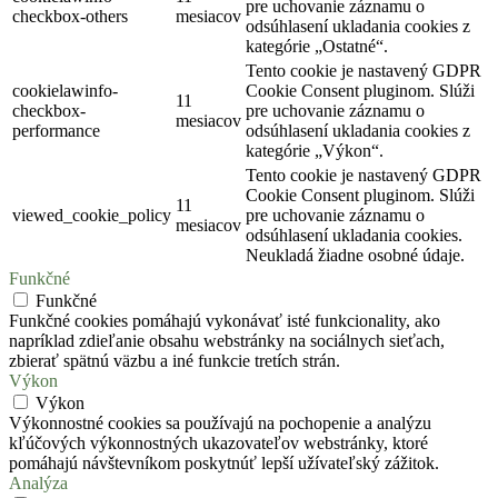
pre uchovanie záznamu o
checkbox-others
mesiacov
odsúhlasení ukladania cookies z
kategórie „Ostatné“.
Tento cookie je nastavený GDPR
cookielawinfo-
Cookie Consent pluginom. Slúži
11
checkbox-
pre uchovanie záznamu o
mesiacov
performance
odsúhlasení ukladania cookies z
kategórie „Výkon“.
Tento cookie je nastavený GDPR
Cookie Consent pluginom. Slúži
11
viewed_cookie_policy
pre uchovanie záznamu o
mesiacov
odsúhlasení ukladania cookies.
Neukladá žiadne osobné údaje.
Funkčné
Funkčné
Funkčné cookies pomáhajú vykonávať isté funkcionality, ako
napríklad zdieľanie obsahu webstránky na sociálnych sieťach,
zbierať spätnú väzbu a iné funkcie tretích strán.
Výkon
Výkon
Výkonnostné cookies sa používajú na pochopenie a analýzu
kľúčových výkonnostných ukazovateľov webstránky, ktoré
pomáhajú návštevníkom poskytnúť lepší užívateľský zážitok.
Analýza