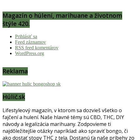
Magazín o húlení, marihuane a životnom
štýle 420.
Prihlásiť sa
Feed záznamov
RSS feed komentárov
WordPress.org
Reklama
Húlič.sk
Lifestyleový magazín, v ktorom sa dozvieš všetko o
fajčení a hulení. Naše hlavné témy sú CBD, THC, DIY
návody a legalizácia marihuany. Zodpovieme ti
najdôležitejšie otázky napríklad: ako spraviť bongo, či
ako dostať stopy THC z tela. Dostanú ťa naše príbehy zo