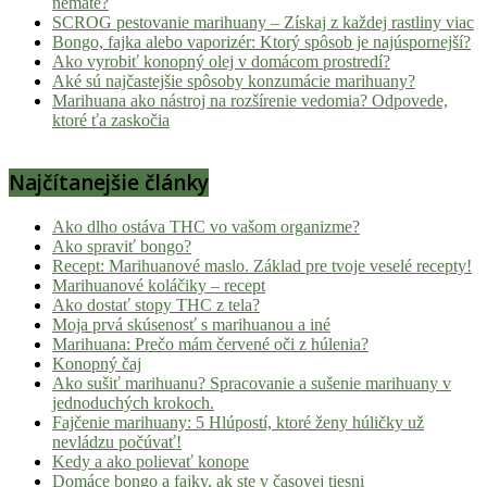
nemáte?
SCROG pestovanie marihuany – Získaj z každej rastliny viac
Bongo, fajka alebo vaporizér: Ktorý spôsob je najúspornejší?
Ako vyrobiť konopný olej v domácom prostredí?
Aké sú najčastejšie spôsoby konzumácie marihuany?
Marihuana ako nástroj na rozšírenie vedomia? Odpovede,
ktoré ťa zaskočia
Najčítanejšie články
Ako dlho ostáva THC vo vašom organizme?
Ako spraviť bongo?
Recept: Marihuanové maslo. Základ pre tvoje veselé recepty!
Marihuanové koláčiky – recept
Ako dostať stopy THC z tela?
Moja prvá skúsenosť s marihuanou a iné
Marihuana: Prečo mám červené oči z húlenia?
Konopný čaj
Ako sušiť marihuanu? Spracovanie a sušenie marihuany v
jednoduchých krokoch.
Fajčenie marihuany: 5 Hlúpostí, ktoré ženy húličky už
nevládzu počúvať!
Kedy a ako polievať konope
Domáce bongo a fajky, ak ste v časovej tiesni