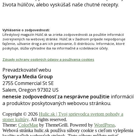
života húličov, alebo vyskúšaš naše chutné recepty.
Prinášame horúce novinky na tieto témy.
Vyhlásenie o zodpovednosti:
Lifestylový magazín Húlič.sk sa zrieka zodpovednosti za použitie informácií
zverejnených na webovej stránke. Húlič.sk v žiadnom prípade nepodporuje
fajčenie, užívanie drog a ani ich pestovanie, či distribúciu. Informácie, ktoré
poskytuje, slúžia výhradne iba na informačné a vzdelávacie účely.
Zásady ochrany osobných údajov a používania cookies
Prevadzkovateľ webu
Synarya Media Group
2755 Commercial St SE
Salem, Oregon 97302 US
nenesie zodpovednosť za nesprávne použitie
informácií
a produktov poskytovaných webovou stránkou.
Copyright © 2026
Hulic.sk | Tvoj sprievodca svetom pohody a
stoner kultúry
. All rights reserved.
Theme:
ColorMag
by ThemeGrill. Powered by
WordPress
.
Webová stránka hulic.sk používa súbory cookie s cieľom vylepšenia
kvality našich webových stránok. Tieto súbory môžete prijať,