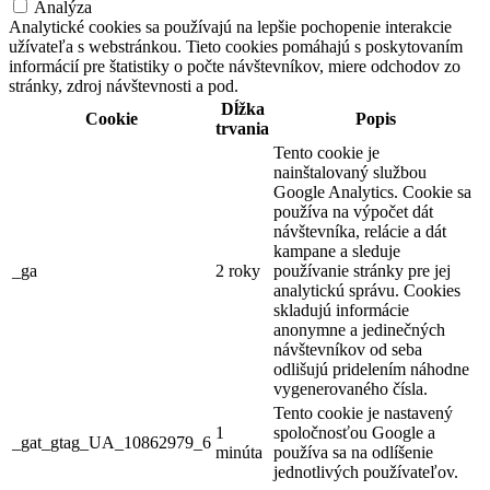
Analýza
Analytické cookies sa používajú na lepšie pochopenie interakcie
užívateľa s webstránkou. Tieto cookies pomáhajú s poskytovaním
informácií pre štatistiky o počte návštevníkov, miere odchodov zo
stránky, zdroj návštevnosti a pod.
Dĺžka
Cookie
Popis
trvania
Tento cookie je
nainštalovaný službou
Google Analytics. Cookie sa
používa na výpočet dát
návštevníka, relácie a dát
kampane a sleduje
_ga
2 roky
používanie stránky pre jej
analytickú správu. Cookies
skladujú informácie
anonymne a jedinečných
návštevníkov od seba
odlišujú pridelením náhodne
vygenerovaného čísla.
Tento cookie je nastavený
1
spoločnosťou Google a
_gat_gtag_UA_10862979_6
minúta
používa sa na odlíšenie
jednotlivých používateľov.