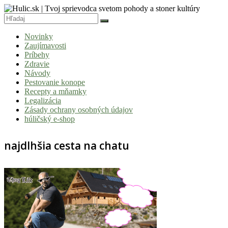
Skip
to
content
Hulic.sk
Novinky
|
Zaujímavosti
Tvoj
Príbehy
Zdravie
sprievodca
Návody
svetom
Pestovanie konope
Recepty a mňamky
pohody
Legalizácia
a
Zásady ochrany osobných údajov
húličský e-shop
stoner
kultúry
najdlhšia cesta na chatu
Vitaj
v
komunite,
kde
je
čas
relatívny.