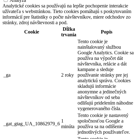
Analýza
Analytické cookies sa používajú na lepšie pochopenie interakcie
užívateľa s webstránkou. Tieto cookies pomáhajú s poskytovaním
informácií pre štatistiky o počte návštevníkov, miere odchodov zo
stránky, zdroj návštevnosti a pod.
Dĺžka
Cookie
Popis
trvania
Tento cookie je
nainštalovaný službou
Google Analytics. Cookie sa
používa na výpočet dát
návštevníka, relácie a dát
kampane a sleduje
_ga
2 roky
používanie stránky pre jej
analytickú správu. Cookies
skladujú informácie
anonymne a jedinečných
návštevníkov od seba
odlišujú pridelením náhodne
vygenerovaného čísla.
Tento cookie je nastavený
1
spoločnosťou Google a
_gat_gtag_UA_10862979_6
minúta
používa sa na odlíšenie
jednotlivých používateľov.
Tento cookie je