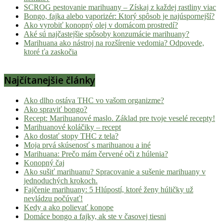
SCROG pestovanie marihuany – Získaj z každej rastliny viac
Bongo, fajka alebo vaporizér: Ktorý spôsob je najúspornejší?
Ako vyrobiť konopný olej v domácom prostredí?
Aké sú najčastejšie spôsoby konzumácie marihuany?
Marihuana ako nástroj na rozšírenie vedomia? Odpovede,
ktoré ťa zaskočia
Najčítanejšie články
Ako dlho ostáva THC vo vašom organizme?
Ako spraviť bongo?
Recept: Marihuanové maslo. Základ pre tvoje veselé recepty!
Marihuanové koláčiky – recept
Ako dostať stopy THC z tela?
Moja prvá skúsenosť s marihuanou a iné
Marihuana: Prečo mám červené oči z húlenia?
Konopný čaj
Ako sušiť marihuanu? Spracovanie a sušenie marihuany v
jednoduchých krokoch.
Fajčenie marihuany: 5 Hlúpostí, ktoré ženy húličky už
nevládzu počúvať!
Kedy a ako polievať konope
Domáce bongo a fajky, ak ste v časovej tiesni