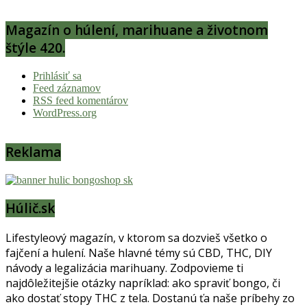
Magazín o húlení, marihuane a životnom
štýle 420.
Prihlásiť sa
Feed záznamov
RSS feed komentárov
WordPress.org
Reklama
Húlič.sk
Lifestyleový magazín, v ktorom sa dozvieš všetko o
fajčení a hulení. Naše hlavné témy sú CBD, THC, DIY
návody a legalizácia marihuany. Zodpovieme ti
najdôležitejšie otázky napríklad: ako spraviť bongo, či
ako dostať stopy THC z tela. Dostanú ťa naše príbehy zo