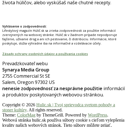
života húličov, alebo vyskúšaš naše chutné recepty.
Prinášame horúce novinky na tieto témy.
Vyhlásenie o zodpovednosti:
Lifestylový magazín Húlič.sk sa zrieka zodpovednosti za použitie informácií
zverejnených na webovej stránke. Húlič.sk v žiadnom prípade nepodporuje
fajčenie, užívanie drog a ani ich pestovanie, či distribúciu. Informácie, ktoré
poskytuje, slúžia výhradne iba na informačné a vzdelávacie účely.
Zásady ochrany osobných údajov a používania cookies
Prevadzkovateľ webu
Synarya Media Group
2755 Commercial St SE
Salem, Oregon 97302 US
nenesie zodpovednosť za nesprávne použitie
informácií
a produktov poskytovaných webovou stránkou.
Copyright © 2026
Hulic.sk | Tvoj sprievodca svetom pohody a
stoner kultúry
. All rights reserved.
Theme:
ColorMag
by ThemeGrill. Powered by
WordPress
.
Webová stránka hulic.sk používa súbory cookie s cieľom vylepšenia
kvality našich webových stránok. Tieto súbory môžete prijať,