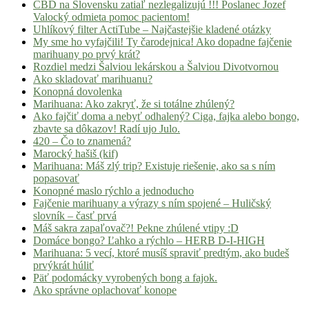
CBD na Slovensku zatiaľ nezlegalizujú !!! Poslanec Jozef
Valocký odmieta pomoc pacientom!
Uhlíkový filter ActiTube – Najčastejšie kladené otázky
My sme ho vyfajčili! Ty čarodejnica! Ako dopadne fajčenie
marihuany po prvý krát?
Rozdiel medzi Šalviou lekárskou a Šalviou Divotvornou
Ako skladovať marihuanu?
Konopná dovolenka
Marihuana: Ako zakryť, že si totálne zhúlený?
Ako fajčiť doma a nebyť odhalený? Ciga, fajka alebo bongo,
zbavte sa dôkazov! Radí ujo Julo.
420 – Čo to znamená?
Marocký hašiš (kif)
Marihuana: Máš zlý trip? Existuje riešenie, ako sa s ním
popasovať
Konopné maslo rýchlo a jednoducho
Fajčenie marihuany a výrazy s ním spojené – Huličský
slovník – časť prvá
Máš sakra zapaľovač?! Pekne zhúlené vtipy :D
Domáce bongo? Ľahko a rýchlo – HERB D-I-HIGH
Marihuana: 5 vecí, ktoré musíš spraviť predtým, ako budeš
prvýkrát húliť
Päť podomácky vyrobených bong a fajok.
Ako správne oplachovať konope