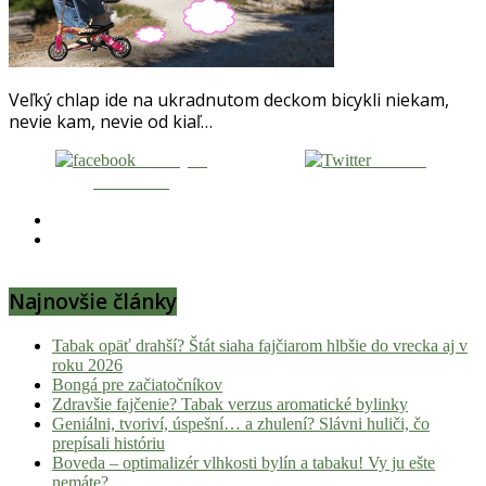
Hulic.sk
prináša
čerstvé
novinky
Veľký chlap ide na ukradnutom deckom bicykli niekam,
z
nevie kam, nevie od kiaľ…
konopnej
scény,
Zdieľaj na
Tweetni
najlepší
Facebooku
chill-
out,
stoner
tipy
Najnovšie články
a
lifestyle.
Tabak opäť drahší? Štát siaha fajčiarom hlbšie do vrecka aj v
Klikni
roku 2026
a
Bongá pre začiatočníkov
nalaď
Zdravšie fajčenie? Tabak verzus aromatické bylinky
sa
Geniálni, tvoriví, úspešní… a zhulení? Slávni huliči, čo
na
prepísali históriu
Boveda – optimalizér vlhkosti bylín a tabaku! Vy ju ešte
pohodu.
nemáte?