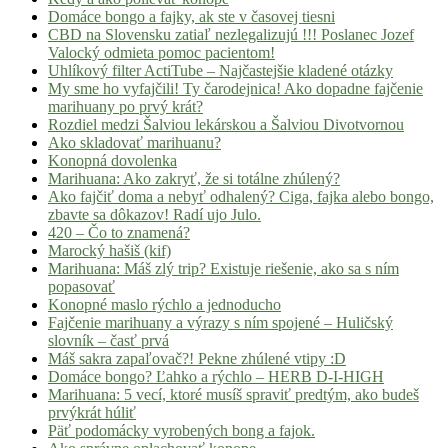
Domáce bongo a fajky, ak ste v časovej tiesni
CBD na Slovensku zatiaľ nezlegalizujú !!! Poslanec Jozef
Valocký odmieta pomoc pacientom!
Uhlíkový filter ActiTube – Najčastejšie kladené otázky
My sme ho vyfajčili! Ty čarodejnica! Ako dopadne fajčenie
marihuany po prvý krát?
Rozdiel medzi Šalviou lekárskou a Šalviou Divotvornou
Ako skladovať marihuanu?
Konopná dovolenka
Marihuana: Ako zakryť, že si totálne zhúlený?
Ako fajčiť doma a nebyť odhalený? Ciga, fajka alebo bongo,
zbavte sa dôkazov! Radí ujo Julo.
420 – Čo to znamená?
Marocký hašiš (kif)
Marihuana: Máš zlý trip? Existuje riešenie, ako sa s ním
popasovať
Konopné maslo rýchlo a jednoducho
Fajčenie marihuany a výrazy s ním spojené – Huličský
slovník – časť prvá
Máš sakra zapaľovač?! Pekne zhúlené vtipy :D
Domáce bongo? Ľahko a rýchlo – HERB D-I-HIGH
Marihuana: 5 vecí, ktoré musíš spraviť predtým, ako budeš
prvýkrát húliť
Päť podomácky vyrobených bong a fajok.