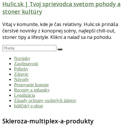
Hulic.sk | Tvoj sprievodca svetom pohody a
stoner kultúry
Vitaj v komunite, kde je čas relatívny. Hulic.sk prináša
čerstvé novinky z konopnej scény, najlepší chill-out,
stoner tipy a lifestyle. Klikni a nalaď sa na pohodu.
Novinky
Zaujímavosti
Príbehy
Zdravie
Návody
Pestovanie konope
Recepty a mňamky
Legalizácia
Zásady ochrany osobných údajov
húličský e-shop
Skleroza-multiplex-a-produkty