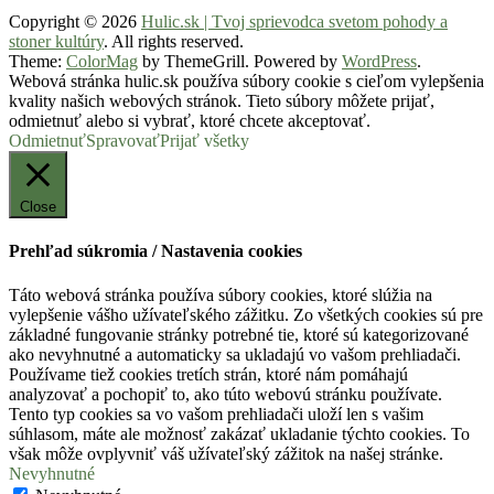
Copyright © 2026
Hulic.sk | Tvoj sprievodca svetom pohody a
stoner kultúry
. All rights reserved.
Theme:
ColorMag
by ThemeGrill. Powered by
WordPress
.
Webová stránka hulic.sk používa súbory cookie s cieľom vylepšenia
kvality našich webových stránok. Tieto súbory môžete prijať,
odmietnuť alebo si vybrať, ktoré chcete akceptovať.
Odmietnuť
Spravovať
Prijať všetky
Close
Prehľad súkromia / Nastavenia cookies
Táto webová stránka používa súbory cookies, ktoré slúžia na
vylepšenie vášho užívateľského zážitku. Zo všetkých cookies sú pre
základné fungovanie stránky potrebné tie, ktoré sú kategorizované
ako nevyhnutné a automaticky sa ukladajú vo vašom prehliadači.
Používame tiež cookies tretích strán, ktoré nám pomáhajú
analyzovať a pochopiť to, ako túto webovú stránku používate.
Tento typ cookies sa vo vašom prehliadači uloží len s vašim
súhlasom, máte ale možnosť zakázať ukladanie týchto cookies. To
však môže ovplyvniť váš užívateľský zážitok na našej stránke.
Nevyhnutné