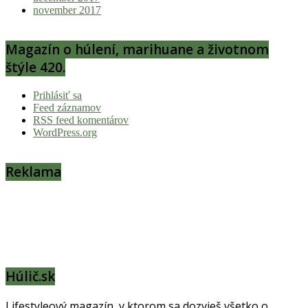
november 2017
Magazín o húlení, marihuane a životnom
štýle 420.
Prihlásiť sa
Feed záznamov
RSS feed komentárov
WordPress.org
Reklama
Húlič.sk
Lifestyleový magazín, v ktorom sa dozvieš všetko o