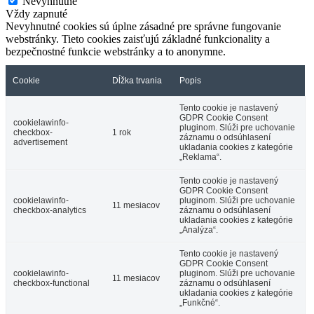
Nevyhnutné
Vždy zapnuté
Nevyhnutné cookies sú úplne zásadné pre správne fungovanie
webstránky. Tieto cookies zaisťujú základné funkcionality a
bezpečnostné funkcie webstránky a to anonymne.
Cookie
Dĺžka trvania
Popis
Tento cookie je nastavený
GDPR Cookie Consent
cookielawinfo-
pluginom. Slúži pre uchovanie
checkbox-
1 rok
záznamu o odsúhlasení
advertisement
ukladania cookies z kategórie
„Reklama“.
Tento cookie je nastavený
GDPR Cookie Consent
cookielawinfo-
pluginom. Slúži pre uchovanie
11 mesiacov
checkbox-analytics
záznamu o odsúhlasení
ukladania cookies z kategórie
„Analýza“.
Tento cookie je nastavený
GDPR Cookie Consent
cookielawinfo-
pluginom. Slúži pre uchovanie
11 mesiacov
checkbox-functional
záznamu o odsúhlasení
ukladania cookies z kategórie
„Funkčné“.