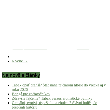
Zdieľaj na Facebooku
Tweetni
Novšie →
Najnovšie články
Tabak opäť drahší? Štát siaha fajčiarom hlbšie do vrecka aj v
roku 2026
Bongá pre začiatočníkov
Zdravšie fajčenie? Tabak verzus aromatické bylinky
Geniálni, tvoriví, úspešní… a zhulení? Slávni huliči, čo
prepísali históriu