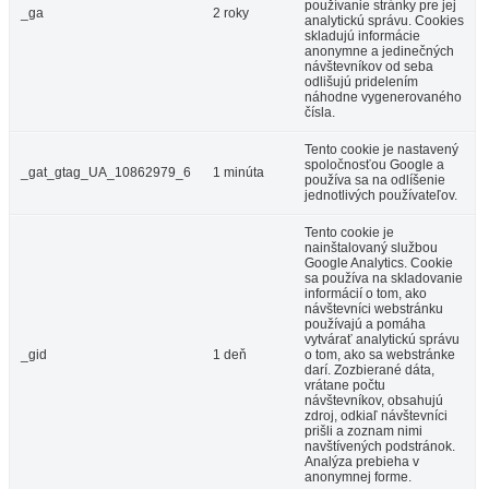
používanie stránky pre jej
_ga
2 roky
analytickú správu. Cookies
skladujú informácie
anonymne a jedinečných
návštevníkov od seba
odlišujú pridelením
náhodne vygenerovaného
čísla.
Tento cookie je nastavený
spoločnosťou Google a
_gat_gtag_UA_10862979_6
1 minúta
používa sa na odlíšenie
jednotlivých používateľov.
Tento cookie je
nainštalovaný službou
Google Analytics. Cookie
sa používa na skladovanie
informácií o tom, ako
návštevníci webstránku
používajú a pomáha
vytvárať analytickú správu
_gid
1 deň
o tom, ako sa webstránke
darí. Zozbierané dáta,
vrátane počtu
návštevníkov, obsahujú
zdroj, odkiaľ návštevníci
prišli a zoznam nimi
navštívených podstránok.
Analýza prebieha v
anonymnej forme.