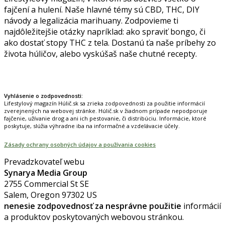
fajčení a hulení. Naše hlavné témy sú CBD, THC, DIY
návody a legalizácia marihuany. Zodpovieme ti
najdôležitejšie otázky napríklad: ako spraviť bongo, či
ako dostať stopy THC z tela. Dostanú ťa naše príbehy zo
života húličov, alebo vyskúšaš naše chutné recepty.
Prinášame horúce novinky na tieto témy.
Vyhlásenie o zodpovednosti:
Lifestylový magazín Húlič.sk sa zrieka zodpovednosti za použitie informácií
zverejnených na webovej stránke. Húlič.sk v žiadnom prípade nepodporuje
fajčenie, užívanie drog a ani ich pestovanie, či distribúciu. Informácie, ktoré
poskytuje, slúžia výhradne iba na informačné a vzdelávacie účely.
Zásady ochrany osobných údajov a používania cookies
Prevadzkovateľ webu
Synarya Media Group
2755 Commercial St SE
Salem, Oregon 97302 US
nenesie zodpovednosť za nesprávne použitie
informácií
a produktov poskytovaných webovou stránkou.