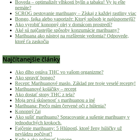
Boveda – optimalizér vlhkosti bylín a tabaku! Vy ju ešte
nemáte?
SCROG pestovanie marihuany – Získaj z každej rastliny viac
Bongo, fajka alebo vaporizér: Ktorý spôsob je najúspornejší?
Ako vyrobiť konopný olej v domácom prostredí?
Aké sú najčastejšie spôsoby konzumácie marihuany?
Marihuana ako nástroj na rozšírenie vedomia? Odpovede,
ktoré ťa zaskočia
Najčítanejšie články
Ako dlho ostáva THC vo vašom organizme?
Ako spraviť bongo?
Recept: Marihuanové maslo. Základ pre tvoje veselé recepty!
Marihuanové koláčiky – recept
Ako dostať stopy THC z tela?
Moja prvá skúsenosť s marihuanou a iné
Marihuana: Prečo mám červené oči z húlenia?
Konopný čaj
Ako sušiť marihuanu? Spracovanie a sušenie marihuany v
jednoduchých krokoch.
Fajčenie marihuany: 5 Hlúpostí, ktoré ženy húličky už
nevládzu počúvať!
Kedy a ako polievať konope