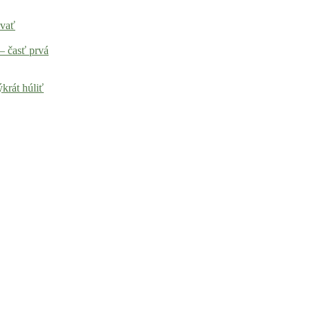
ovať
– časť prvá
krát húliť