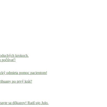
noduchých krokoch.
u počúvať!
locký odmieta pomoc pacientom!
rihuany po prvý krát?
avte sa dôkazov! Radí ujo Julo.