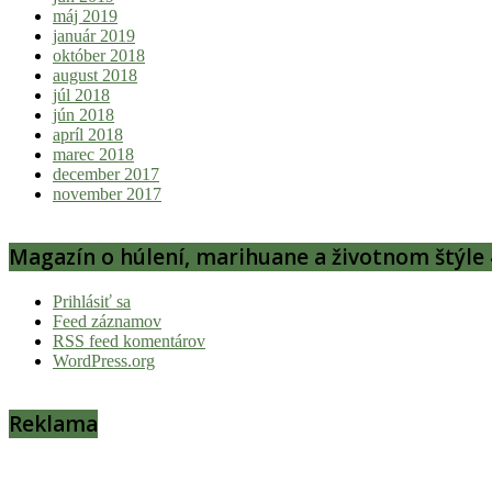
máj 2019
január 2019
október 2018
august 2018
júl 2018
jún 2018
apríl 2018
marec 2018
december 2017
november 2017
Magazín o húlení, marihuane a životnom štýle 
Prihlásiť sa
Feed záznamov
RSS feed komentárov
WordPress.org
Reklama