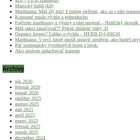
420 – Čo to znamená?
Marocký hašiš (kif)
Marihuana: Máš zlý trip? Existuje riešenie, ako sa s ním popas
Konopné maslo rýchlo a jednoducho
Fajčenie marihuany a výrazy s ním spojené – Huličský slovník 
Máš sakra zapaľovač?! Pekne zhúlené vtipy :D
Domáce bongo? Ľahko a rýchlo – HERB D-I-HIGH
Marihuana: 5 vecí, ktoré musíš spraviť predtým, ako budeš prvý
Päť podomácky vyrobených bong a fajok.
Ako správne oplachovať konope
Archívy
jún 2026
február 2026
január 2026
október 2025
august 2025
máj 2025
apríl 2025
marec 2025
február 2025
január 2025
december 2024