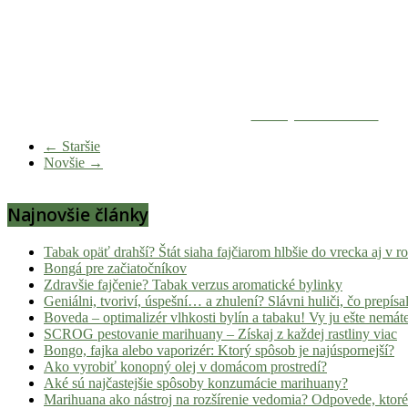
Zdieľaj na Facebooku
← Staršie
Novšie →
Najnovšie články
Tabak opäť drahší? Štát siaha fajčiarom hlbšie do vrecka aj v 
Bongá pre začiatočníkov
Zdravšie fajčenie? Tabak verzus aromatické bylinky
Geniálni, tvoriví, úspešní… a zhulení? Slávni huliči, čo prepísal
Boveda – optimalizér vlhkosti bylín a tabaku! Vy ju ešte nemát
SCROG pestovanie marihuany – Získaj z každej rastliny viac
Bongo, fajka alebo vaporizér: Ktorý spôsob je najúspornejší?
Ako vyrobiť konopný olej v domácom prostredí?
Aké sú najčastejšie spôsoby konzumácie marihuany?
Marihuana ako nástroj na rozšírenie vedomia? Odpovede, ktoré