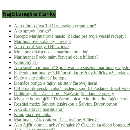
Najčítanejšie články
Ako dlho ostáva THC vo vašom organizme?
Ako spraviť bongo?
Recept: Marihuanové maslo. Základ pre tvoje veselé recepty!
Marihuanové koláčiky – recept
Ako dostať stopy THC z tela?
Moja prvá skúsenosť s marihuanou a iné
Marihuana: Prečo mám červené oči z húlenia?
Konopný čaj
Ako sušiť marihuanu? Spracovanie a sušenie marihuany v jed
Fajčenie marihuany: 5 Hlúpostí, ktoré ženy húličky už nevládz
Kedy a ako polievať konope
Domáce bongo a fajky, ak ste v časovej tiesni
CBD na Slovensku zatiaľ nezlegalizujú !!! Poslanec Jozef Va
Uhlíkový filter ActiTube – Najčastejšie kladené otázky
My sme ho vyfajčili! Ty čarodejnica! Ako dopadne fajčenie ma
Rozdiel medzi Šalviou lekárskou a Šalviou Divotvornou
Ako skladovať marihuanu?
Konopná dovolenka
Marihuana: Ako zakryť, že si totálne zhúlený?
Ako fajčiť doma a nebyť odhalený? Ciga, fajka alebo bongo, zb