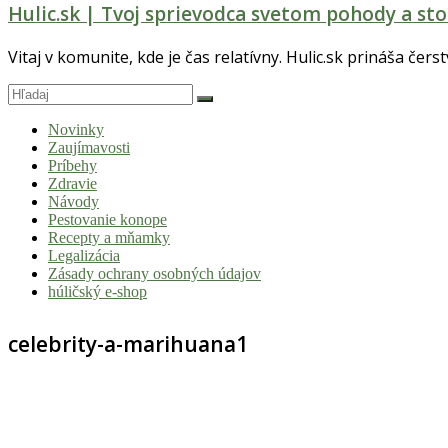
Hulic.sk | Tvoj sprievodca svetom pohody a sto
Vitaj v komunite, kde je čas relatívny. Hulic.sk prináša čers
Novinky
Zaujímavosti
Príbehy
Zdravie
Návody
Pestovanie konope
Recepty a mňamky
Legalizácia
Zásady ochrany osobných údajov
húličský e-shop
celebrity-a-marihuana1