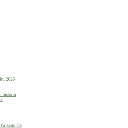
roku 2026
i históriu
e?
 ťa zaskočia