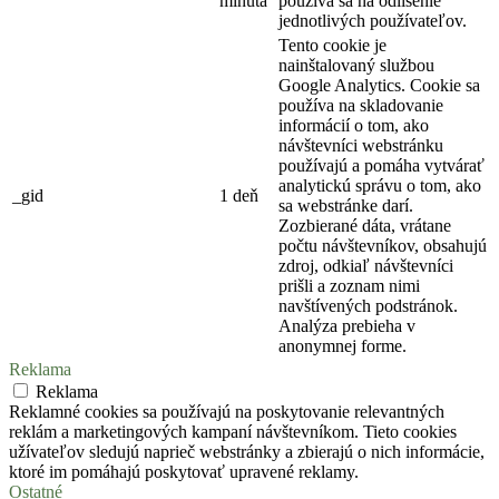
minúta
používa sa na odlíšenie
jednotlivých používateľov.
Tento cookie je
nainštalovaný službou
Google Analytics. Cookie sa
používa na skladovanie
informácií o tom, ako
návštevníci webstránku
používajú a pomáha vytvárať
analytickú správu o tom, ako
_gid
1 deň
sa webstránke darí.
Zozbierané dáta, vrátane
počtu návštevníkov, obsahujú
zdroj, odkiaľ návštevníci
prišli a zoznam nimi
navštívených podstránok.
Analýza prebieha v
anonymnej forme.
Reklama
Reklama
Reklamné cookies sa používajú na poskytovanie relevantných
reklám a marketingových kampaní návštevníkom. Tieto cookies
užívateľov sledujú naprieč webstránky a zbierajú o nich informácie,
ktoré im pomáhajú poskytovať upravené reklamy.
Ostatné