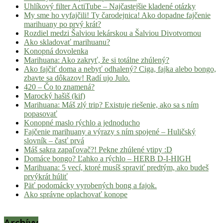
Uhlíkový filter ActiTube – Najčastejšie kladené otázky
My sme ho vyfajčili! Ty čarodejnica! Ako dopadne fajčenie
marihuany po prvý krát?
Rozdiel medzi Šalviou lekárskou a Šalviou Divotvornou
Ako skladovať marihuanu?
Konopná dovolenka
Marihuana: Ako zakryť, že si totálne zhúlený?
Ako fajčiť doma a nebyť odhalený? Ciga, fajka alebo bongo,
zbavte sa dôkazov! Radí ujo Julo.
420 – Čo to znamená?
Marocký hašiš (kif)
Marihuana: Máš zlý trip? Existuje riešenie, ako sa s ním
popasovať
Konopné maslo rýchlo a jednoducho
Fajčenie marihuany a výrazy s ním spojené – Huličský
slovník – časť prvá
Máš sakra zapaľovač?! Pekne zhúlené vtipy :D
Domáce bongo? Ľahko a rýchlo – HERB D-I-HIGH
Marihuana: 5 vecí, ktoré musíš spraviť predtým, ako budeš
prvýkrát húliť
Päť podomácky vyrobených bong a fajok.
Ako správne oplachovať konope
Archívy