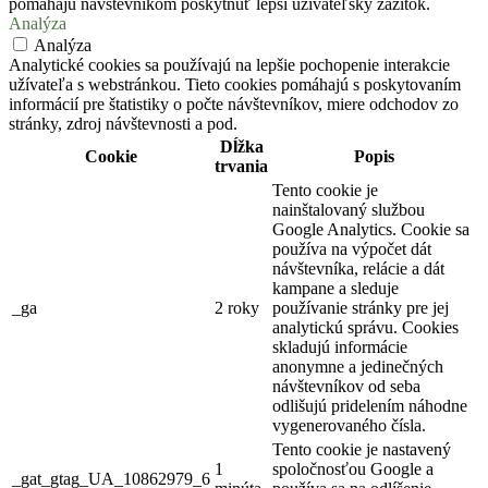
pomáhajú návštevníkom poskytnúť lepší užívateľský zážitok.
Analýza
Analýza
Analytické cookies sa používajú na lepšie pochopenie interakcie
užívateľa s webstránkou. Tieto cookies pomáhajú s poskytovaním
informácií pre štatistiky o počte návštevníkov, miere odchodov zo
stránky, zdroj návštevnosti a pod.
Dĺžka
Cookie
Popis
trvania
Tento cookie je
nainštalovaný službou
Google Analytics. Cookie sa
používa na výpočet dát
návštevníka, relácie a dát
kampane a sleduje
_ga
2 roky
používanie stránky pre jej
analytickú správu. Cookies
skladujú informácie
anonymne a jedinečných
návštevníkov od seba
odlišujú pridelením náhodne
vygenerovaného čísla.
Tento cookie je nastavený
1
spoločnosťou Google a
_gat_gtag_UA_10862979_6