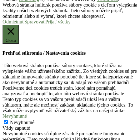
Webová stránka hulic.sk používa súbory cookie s cieľom vylepšenia
kvality našich webových stránok. Tieto súbory môžete prijať,
odmietnuť alebo si vybrať, ktoré chcete akceptovať.
Odmietnuť
Spravovať
Prijať všetky
Close
Prehľad súkromia / Nastavenia cookies
Táto webová stránka používa súbory cookies, ktoré slúžia na
vylepšenie vášho užívateľského zážitku. Zo všetkých cookies sú pre
základné fungovanie stránky potrebné tie, ktoré sú kategorizované
ako nevyhnutné a automaticky sa ukladajú vo vašom prehliadači.
Používame tiež cookies tretích strán, ktoré nám pomáhajú
analyzovať a pochopiť to, ako túto webovú stránku používate.
Tento typ cookies sa vo vašom prehliadači uloží len s vašim
súhlasom, máte ale možnosť zakázať ukladanie týchto cookies. To
však môže ovplyvniť váš užívateľský zážitok na našej stránke.
Nevyhnutné
Nevyhnutné
Vždy zapnuté
Nevyhnutné cookies sú úplne zásadné pre správne fungovanie
webstránky. Tieto cookies zaisťujú základné funkcionality a