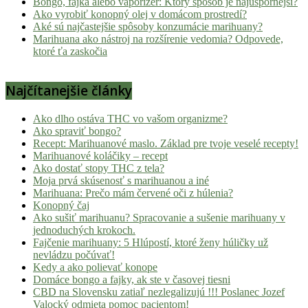
Bongo, fajka alebo vaporizér: Ktorý spôsob je najúspornejší?
Ako vyrobiť konopný olej v domácom prostredí?
Aké sú najčastejšie spôsoby konzumácie marihuany?
Marihuana ako nástroj na rozšírenie vedomia? Odpovede,
ktoré ťa zaskočia
Najčítanejšie články
Ako dlho ostáva THC vo vašom organizme?
Ako spraviť bongo?
Recept: Marihuanové maslo. Základ pre tvoje veselé recepty!
Marihuanové koláčiky – recept
Ako dostať stopy THC z tela?
Moja prvá skúsenosť s marihuanou a iné
Marihuana: Prečo mám červené oči z húlenia?
Konopný čaj
Ako sušiť marihuanu? Spracovanie a sušenie marihuany v
jednoduchých krokoch.
Fajčenie marihuany: 5 Hlúpostí, ktoré ženy húličky už
nevládzu počúvať!
Kedy a ako polievať konope
Domáce bongo a fajky, ak ste v časovej tiesni
CBD na Slovensku zatiaľ nezlegalizujú !!! Poslanec Jozef
Valocký odmieta pomoc pacientom!