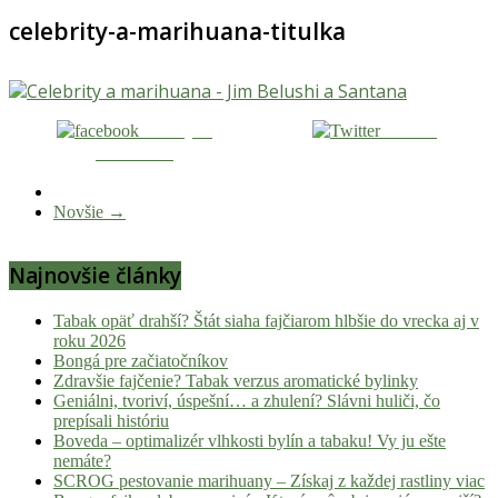
celebrity-a-marihuana-titulka
Zdieľaj na
Tweetni
Facebooku
Novšie →
Najnovšie články
Tabak opäť drahší? Štát siaha fajčiarom hlbšie do vrecka aj v
roku 2026
Bongá pre začiatočníkov
Zdravšie fajčenie? Tabak verzus aromatické bylinky
Geniálni, tvoriví, úspešní… a zhulení? Slávni huliči, čo
prepísali históriu
Boveda – optimalizér vlhkosti bylín a tabaku! Vy ju ešte
nemáte?
SCROG pestovanie marihuany – Získaj z každej rastliny viac