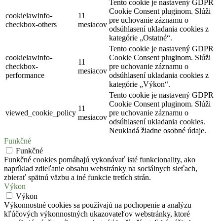
Tento cookie je nastavený GDPR
Cookie Consent pluginom. Slúži
cookielawinfo-
11
pre uchovanie záznamu o
checkbox-others
mesiacov
odsúhlasení ukladania cookies z
kategórie „Ostatné“.
Tento cookie je nastavený GDPR
cookielawinfo-
Cookie Consent pluginom. Slúži
11
checkbox-
pre uchovanie záznamu o
mesiacov
performance
odsúhlasení ukladania cookies z
kategórie „Výkon“.
Tento cookie je nastavený GDPR
Cookie Consent pluginom. Slúži
11
viewed_cookie_policy
pre uchovanie záznamu o
mesiacov
odsúhlasení ukladania cookies.
Neukladá žiadne osobné údaje.
Funkčné
Funkčné
Funkčné cookies pomáhajú vykonávať isté funkcionality, ako
napríklad zdieľanie obsahu webstránky na sociálnych sieťach,
zbierať spätnú väzbu a iné funkcie tretích strán.
Výkon
Výkon
Výkonnostné cookies sa používajú na pochopenie a analýzu
kľúčových výkonnostných ukazovateľov webstránky, ktoré