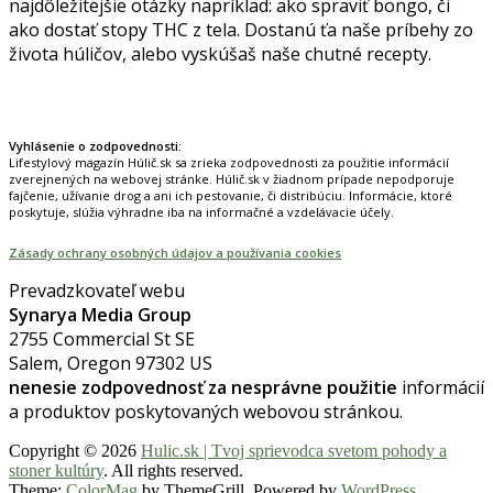
najdôležitejšie otázky napríklad: ako spraviť bongo, či
ako dostať stopy THC z tela. Dostanú ťa naše príbehy zo
života húličov, alebo vyskúšaš naše chutné recepty.
Prinášame horúce novinky na tieto témy.
Vyhlásenie o zodpovednosti:
Lifestylový magazín Húlič.sk sa zrieka zodpovednosti za použitie informácií
zverejnených na webovej stránke. Húlič.sk v žiadnom prípade nepodporuje
fajčenie, užívanie drog a ani ich pestovanie, či distribúciu. Informácie, ktoré
poskytuje, slúžia výhradne iba na informačné a vzdelávacie účely.
Zásady ochrany osobných údajov a používania cookies
Prevadzkovateľ webu
Synarya Media Group
2755 Commercial St SE
Salem, Oregon 97302 US
nenesie zodpovednosť za nesprávne použitie
informácií
a produktov poskytovaných webovou stránkou.
Copyright © 2026
Hulic.sk | Tvoj sprievodca svetom pohody a
stoner kultúry
. All rights reserved.
Theme:
ColorMag
by ThemeGrill. Powered by
WordPress
.