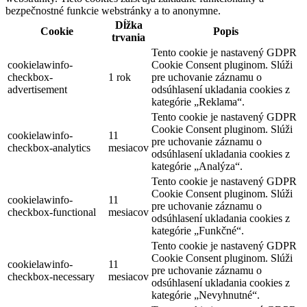
bezpečnostné funkcie webstránky a to anonymne.
Dĺžka
Cookie
Popis
trvania
Tento cookie je nastavený GDPR
cookielawinfo-
Cookie Consent pluginom. Slúži
checkbox-
1 rok
pre uchovanie záznamu o
advertisement
odsúhlasení ukladania cookies z
kategórie „Reklama“.
Tento cookie je nastavený GDPR
Cookie Consent pluginom. Slúži
cookielawinfo-
11
pre uchovanie záznamu o
checkbox-analytics
mesiacov
odsúhlasení ukladania cookies z
kategórie „Analýza“.
Tento cookie je nastavený GDPR
Cookie Consent pluginom. Slúži
cookielawinfo-
11
pre uchovanie záznamu o
checkbox-functional
mesiacov
odsúhlasení ukladania cookies z
kategórie „Funkčné“.
Tento cookie je nastavený GDPR
Cookie Consent pluginom. Slúži
cookielawinfo-
11
pre uchovanie záznamu o
checkbox-necessary
mesiacov
odsúhlasení ukladania cookies z
kategórie „Nevyhnutné“.