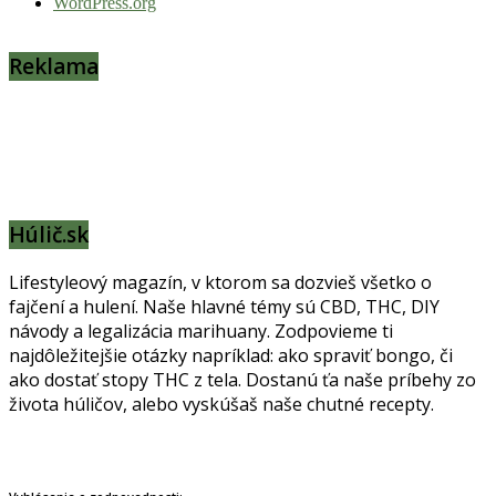
WordPress.org
Reklama
Húlič.sk
Lifestyleový magazín, v ktorom sa dozvieš všetko o
fajčení a hulení. Naše hlavné témy sú CBD, THC, DIY
návody a legalizácia marihuany. Zodpovieme ti
najdôležitejšie otázky napríklad: ako spraviť bongo, či
ako dostať stopy THC z tela. Dostanú ťa naše príbehy zo
života húličov, alebo vyskúšaš naše chutné recepty.
Prinášame horúce novinky na tieto témy.