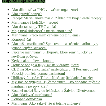
Ako dlho ostáva THC vo vašom organizme?
Ako spraviť bongo?
Recept: Marihuanové maslo. Základ pre tvoje veselé recepty!
Marihuanové koláčiky – recept
Ako dostať stopy THC z tela?
Moja prvá skúsenosť s marihuanou a iné
Marihuana: Prečo mám červené oči z húlenia?
Konopný čaj
Ako sušiť marihuanu? Spracovanie a sušenie marihuany v
jednoduchých krokoch.
Fajčenie marihuany: 5 Hlúpostí, ktoré ženy húličky už
nevládzu počúvať!
Kedy a ako polievať konope
Domáce bongo a fajky, ak ste v časovej tiesni
CBD na Slovensku zatiaľ nezlegalizujú !!! Poslanec Jozef
Valocký odmieta pomoc pacientom!
Uhlíkový filter ActiTube – Najčastejšie kladené otázky
My sme ho vyfajčili! Ty čarodejnica! Ako dopadne fajčenie
marihuany po prvý krát?
Rozdiel medzi Šalviou lekárskou a Šalviou Divotvornou
Ako skladovať marihuanu?
Konopná dovolenka
Marihuana: Ako zakryť, že si totálne zhúlený?