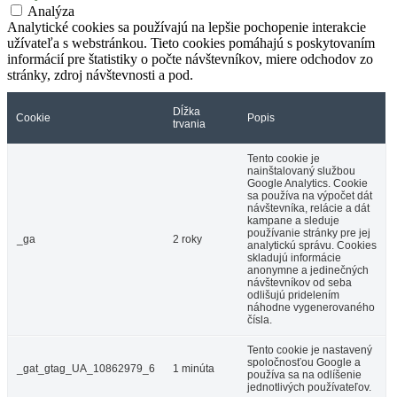
Analýza
Analytické cookies sa používajú na lepšie pochopenie interakcie
užívateľa s webstránkou. Tieto cookies pomáhajú s poskytovaním
informácií pre štatistiky o počte návštevníkov, miere odchodov zo
stránky, zdroj návštevnosti a pod.
Dĺžka
Cookie
Popis
trvania
Tento cookie je
nainštalovaný službou
Google Analytics. Cookie
sa používa na výpočet dát
návštevníka, relácie a dát
kampane a sleduje
používanie stránky pre jej
_ga
2 roky
analytickú správu. Cookies
skladujú informácie
anonymne a jedinečných
návštevníkov od seba
odlišujú pridelením
náhodne vygenerovaného
čísla.
Tento cookie je nastavený
spoločnosťou Google a
_gat_gtag_UA_10862979_6
1 minúta
používa sa na odlíšenie
jednotlivých používateľov.