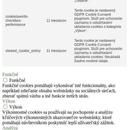
„Ostatné“.
Tento cookie je nastavený
GDPR Cookie Consent
cookielawinfo-
pluginom. Slúži pre uchovanie
checkbox-
11 mesiacov
záznamu o odsúhlasení
performance
ukladania cookies z kategórie
„Výkon“.
Tento cookie je nastavený
GDPR Cookie Consent
pluginom. Slúži pre uchovanie
viewed_cookie_policy
11 mesiacov
záznamu o odsúhlasení
ukladania cookies. Neukladá
žiadne osobné údaje.
Funkčné
Funkčné
Funkčné cookies pomáhajú vykonávať isté funkcionality, ako
napríklad zdieľanie obsahu webstránky na sociálnych sieťach,
zbierať spätnú väzbu a iné funkcie tretích strán.
Výkon
Výkon
Výkonnostné cookies sa používajú na pochopenie a analýzu
kľúčových výkonnostných ukazovateľov webstránky, ktoré
pomáhajú návštevníkom poskytnúť lepší užívateľský zážitok.
Analýza