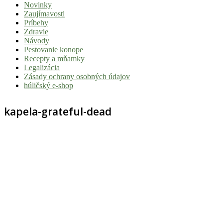
Novinky
|
Zaujímavosti
Tvoj
Príbehy
Zdravie
sprievodca
Návody
svetom
Pestovanie konope
Recepty a mňamky
pohody
Legalizácia
a
Zásady ochrany osobných údajov
húličský e-shop
stoner
kultúry
kapela-grateful-dead
Vitaj
v
komunite,
kde
je
čas
relatívny.
Hulic.sk
prináša
čerstvé