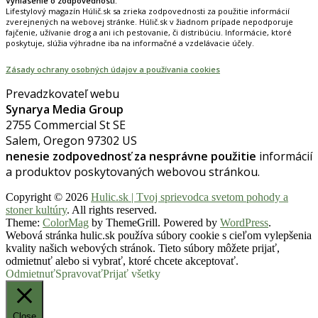
Vyhlásenie o zodpovednosti:
Lifestylový magazín Húlič.sk sa zrieka zodpovednosti za použitie informácií
zverejnených na webovej stránke. Húlič.sk v žiadnom prípade nepodporuje
fajčenie, užívanie drog a ani ich pestovanie, či distribúciu. Informácie, ktoré
poskytuje, slúžia výhradne iba na informačné a vzdelávacie účely.
Zásady ochrany osobných údajov a používania cookies
Prevadzkovateľ webu
Synarya Media Group
2755 Commercial St SE
Salem, Oregon 97302 US
nenesie zodpovednosť za nesprávne použitie
informácií
a produktov poskytovaných webovou stránkou.
Copyright © 2026
Hulic.sk | Tvoj sprievodca svetom pohody a
stoner kultúry
. All rights reserved.
Theme:
ColorMag
by ThemeGrill. Powered by
WordPress
.
Webová stránka hulic.sk používa súbory cookie s cieľom vylepšenia
kvality našich webových stránok. Tieto súbory môžete prijať,
odmietnuť alebo si vybrať, ktoré chcete akceptovať.
Odmietnuť
Spravovať
Prijať všetky
Close