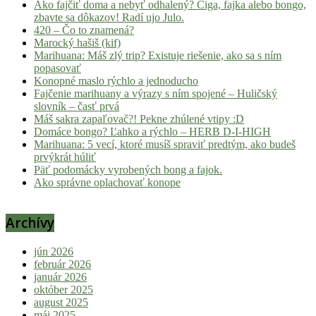
Ako fajčiť doma a nebyť odhalený? Ciga, fajka alebo bongo,
zbavte sa dôkazov! Radí ujo Julo.
420 – Čo to znamená?
Marocký hašiš (kif)
Marihuana: Máš zlý trip? Existuje riešenie, ako sa s ním
popasovať
Konopné maslo rýchlo a jednoducho
Fajčenie marihuany a výrazy s ním spojené – Huličský
slovník – časť prvá
Máš sakra zapaľovač?! Pekne zhúlené vtipy :D
Domáce bongo? Ľahko a rýchlo – HERB D-I-HIGH
Marihuana: 5 vecí, ktoré musíš spraviť predtým, ako budeš
prvýkrát húliť
Päť podomácky vyrobených bong a fajok.
Ako správne oplachovať konope
Archívy
jún 2026
február 2026
január 2026
október 2025
august 2025
máj 2025