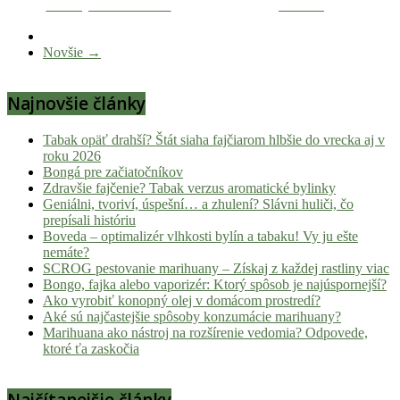
Zdieľaj na Facebooku
Tweetni
novinky
z
Novšie →
konopnej
scény,
najlepší
Najnovšie články
chill-
out,
Tabak opäť drahší? Štát siaha fajčiarom hlbšie do vrecka aj v
stoner
roku 2026
tipy
Bongá pre začiatočníkov
Zdravšie fajčenie? Tabak verzus aromatické bylinky
a
Geniálni, tvoriví, úspešní… a zhulení? Slávni huliči, čo
lifestyle.
prepísali históriu
Klikni
Boveda – optimalizér vlhkosti bylín a tabaku! Vy ju ešte
a
nemáte?
SCROG pestovanie marihuany – Získaj z každej rastliny viac
nalaď
Bongo, fajka alebo vaporizér: Ktorý spôsob je najúspornejší?
sa
Ako vyrobiť konopný olej v domácom prostredí?
na
Aké sú najčastejšie spôsoby konzumácie marihuany?
pohodu.
Marihuana ako nástroj na rozšírenie vedomia? Odpovede,
ktoré ťa zaskočia
Najčítanejšie články