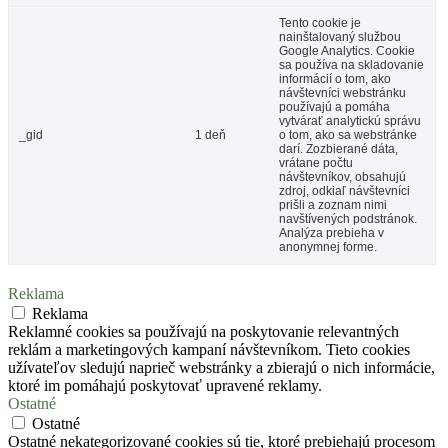
Tento cookie je
nainštalovaný službou
Google Analytics. Cookie
sa používa na skladovanie
informácií o tom, ako
návštevníci webstránku
používajú a pomáha
vytvárať analytickú správu
_gid
1 deň
o tom, ako sa webstránke
darí. Zozbierané dáta,
vrátane počtu
návštevníkov, obsahujú
zdroj, odkiaľ návštevníci
prišli a zoznam nimi
navštívených podstránok.
Analýza prebieha v
anonymnej forme.
Reklama
Reklama
Reklamné cookies sa používajú na poskytovanie relevantných
reklám a marketingových kampaní návštevníkom. Tieto cookies
užívateľov sledujú naprieč webstránky a zbierajú o nich informácie,
ktoré im pomáhajú poskytovať upravené reklamy.
Ostatné
Ostatné
Ostatné nekategorizované cookies sú tie, ktoré prebiehajú procesom