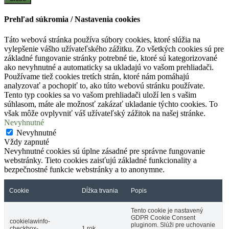
Prehľad súkromia / Nastavenia cookies
Táto webová stránka používa súbory cookies, ktoré slúžia na
vylepšenie vášho užívateľského zážitku. Zo všetkých cookies sú pre
základné fungovanie stránky potrebné tie, ktoré sú kategorizované
ako nevyhnutné a automaticky sa ukladajú vo vašom prehliadači.
Používame tiež cookies tretích strán, ktoré nám pomáhajú
analyzovať a pochopiť to, ako túto webovú stránku používate.
Tento typ cookies sa vo vašom prehliadači uloží len s vašim
súhlasom, máte ale možnosť zakázať ukladanie týchto cookies. To
však môže ovplyvniť váš užívateľský zážitok na našej stránke.
Nevyhnutné
Nevyhnutné
Vždy zapnuté
Nevyhnutné cookies sú úplne zásadné pre správne fungovanie
webstránky. Tieto cookies zaisťujú základné funkcionality a
bezpečnostné funkcie webstránky a to anonymne.
Cookie
Dĺžka trvania
Popis
Tento cookie je nastavený
GDPR Cookie Consent
cookielawinfo-
pluginom. Slúži pre uchovanie
checkbox-
1 rok