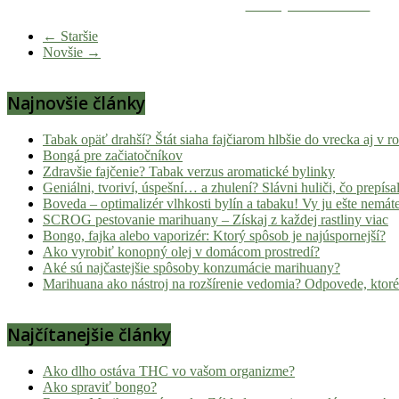
Zdieľaj na Facebooku
novinky
z
← Staršie
Novšie →
konopnej
scény,
najlepší
Najnovšie články
chill-
out,
Tabak opäť drahší? Štát siaha fajčiarom hlbšie do vrecka aj v 
stoner
Bongá pre začiatočníkov
tipy
Zdravšie fajčenie? Tabak verzus aromatické bylinky
Geniálni, tvoriví, úspešní… a zhulení? Slávni huliči, čo prepísal
a
Boveda – optimalizér vlhkosti bylín a tabaku! Vy ju ešte nemát
lifestyle.
SCROG pestovanie marihuany – Získaj z každej rastliny viac
Klikni
Bongo, fajka alebo vaporizér: Ktorý spôsob je najúspornejší?
a
Ako vyrobiť konopný olej v domácom prostredí?
Aké sú najčastejšie spôsoby konzumácie marihuany?
nalaď
Marihuana ako nástroj na rozšírenie vedomia? Odpovede, ktoré
sa
na
pohodu.
Najčítanejšie články
Ako dlho ostáva THC vo vašom organizme?
Ako spraviť bongo?