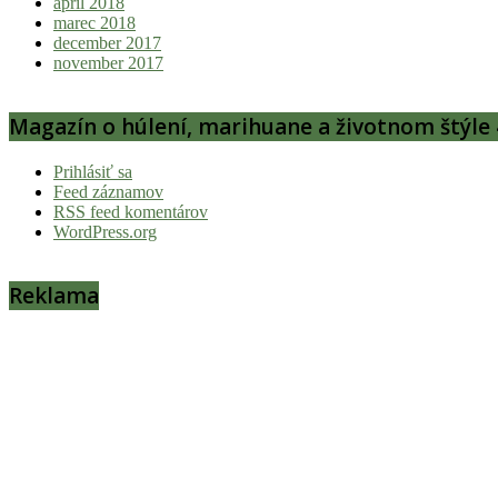
apríl 2018
marec 2018
december 2017
november 2017
Magazín o húlení, marihuane a životnom štýle 
Prihlásiť sa
Feed záznamov
RSS feed komentárov
WordPress.org
Reklama