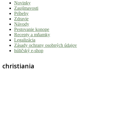
Novinky
|
Zaujímavosti
Tvoj
Príbehy
Zdravie
sprievodca
Návody
svetom
Pestovanie konope
Recepty a mňamky
pohody
Legalizácia
a
Zásady ochrany osobných údajov
húličský e-shop
stoner
kultúry
christiania
Vitaj
v
komunite,
kde
je
čas
relatívny.
Hulic.sk
prináša
čerstvé