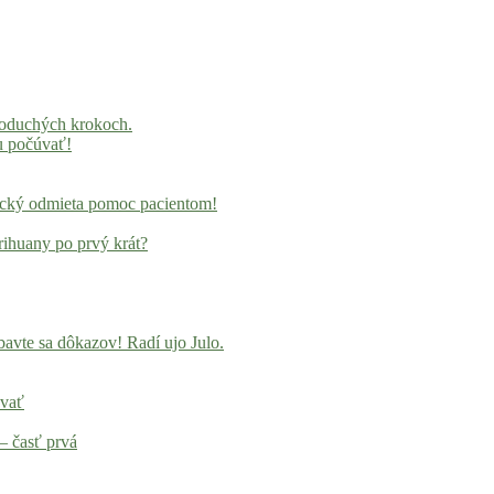
noduchých krokoch.
u počúvať!
locký odmieta pomoc pacientom!
rihuany po prvý krát?
avte sa dôkazov! Radí ujo Julo.
ovať
– časť prvá