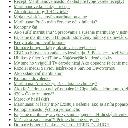
Recept: Marihuanové maslo. Základ pre tvoje veselé recepty!
Marihuanové koláčiky – recept
Ako dostať stopy THC z tela?
Moja prvá skúsenosť s marihuanou a iné
Marihuana: Prečo mám červené oči z húlenia?
Konopný čaj
Ako sušiť marihuanu? Spracovanie a sušenie marihuany v jed
Fajčenie marihuany: 5 Hlúpostí, ktoré ženy húličky už nevládz
Kedy a ako polievať konope
Domáce bongo a fajky, ak ste v časovej tiesni
CBD na Slovensku zatiaľ nezlegalizujú !!! Poslanec Jozef Va
Uhlíkový filter ActiTube – Najčastejšie kladené otázky
My sme ho vyfajčili! Ty čarodejnica! Ako dopadne fajčenie ma
Rozdiel medzi Šalviou lekárskou a Šalviou Divotvornou
Ako skladovať marihuanu?
Konopná dovolenka
Marihuana: Ako zakryť, že si totálne zhúlený?
Ako fajčiť doma a nebyť odhalený? Ciga, fajka alebo bongo, zb
420 – Čo to znamená?
Marocký hašiš (kif)
Marihuana: Máš zlý trip? Existuje riešenie, ako sa s ním popas
Konopné maslo rýchlo a jednoducho
Fajčenie marihuany a výrazy s ním spojené – Huličský slovník 
Máš sakra zapaľovač?! Pekne zhúlené vtipy :D
Domáce bongo? Ľahko a rýchlo – HERB D-I-HIGH