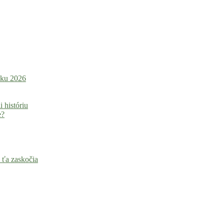
roku 2026
i históriu
e?
 ťa zaskočia