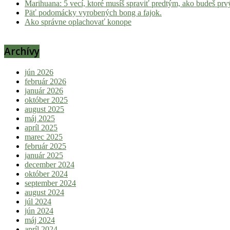
Marihuana: 5 vecí, ktoré musíš spraviť predtým, ako budeš prvý
Päť podomácky vyrobených bong a fajok.
Ako správne oplachovať konope
Archívy
jún 2026
február 2026
január 2026
október 2025
august 2025
máj 2025
apríl 2025
marec 2025
február 2025
január 2025
december 2024
október 2024
september 2024
august 2024
júl 2024
jún 2024
máj 2024
apríl 2024