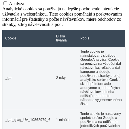
Analýza
Analytické cookies sa používajú na lepšie pochopenie interakcie
užívateľa s webstránkou. Tieto cookies pomáhajú s poskytovaním
informácií pre štatistiky o počte návštevníkov, miere odchodov zo
stránky, zdroj návštevnosti a pod.
Dĺžka
Cookie
Popis
trvania
Tento cookie je
nainštalovaný službou
Google Analytics. Cookie
sa používa na výpočet dát
návštevníka, relácie a dát
kampane a sleduje
používanie stránky pre jej
_ga
2 roky
analytickú správu. Cookies
skladujú informácie
anonymne a jedinečných
návštevníkov od seba
odlišujú pridelením
náhodne vygenerovaného
čísla.
Tento cookie je nastavený
spoločnosťou Google a
_gat_gtag_UA_10862979_6
1 minúta
používa sa na odlíšenie
jednotlivých používateľov.