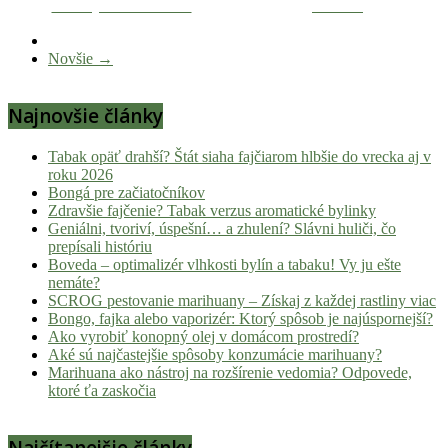
Zdieľaj na Facebooku
Tweetni
novinky
z
Novšie →
konopnej
scény,
najlepší
Najnovšie články
chill-
out,
Tabak opäť drahší? Štát siaha fajčiarom hlbšie do vrecka aj v
stoner
roku 2026
tipy
Bongá pre začiatočníkov
Zdravšie fajčenie? Tabak verzus aromatické bylinky
a
Geniálni, tvoriví, úspešní… a zhulení? Slávni huliči, čo
lifestyle.
prepísali históriu
Klikni
Boveda – optimalizér vlhkosti bylín a tabaku! Vy ju ešte
a
nemáte?
SCROG pestovanie marihuany – Získaj z každej rastliny viac
nalaď
Bongo, fajka alebo vaporizér: Ktorý spôsob je najúspornejší?
sa
Ako vyrobiť konopný olej v domácom prostredí?
na
Aké sú najčastejšie spôsoby konzumácie marihuany?
pohodu.
Marihuana ako nástroj na rozšírenie vedomia? Odpovede,
ktoré ťa zaskočia
Najčítanejšie články