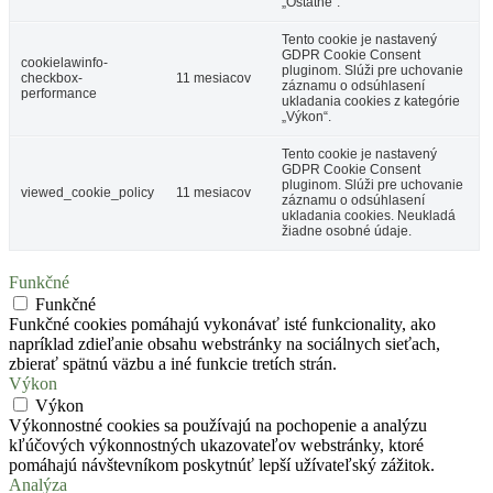
„Ostatné“.
Tento cookie je nastavený
GDPR Cookie Consent
cookielawinfo-
pluginom. Slúži pre uchovanie
checkbox-
11 mesiacov
záznamu o odsúhlasení
performance
ukladania cookies z kategórie
„Výkon“.
Tento cookie je nastavený
GDPR Cookie Consent
pluginom. Slúži pre uchovanie
viewed_cookie_policy
11 mesiacov
záznamu o odsúhlasení
ukladania cookies. Neukladá
žiadne osobné údaje.
Funkčné
Funkčné
Funkčné cookies pomáhajú vykonávať isté funkcionality, ako
napríklad zdieľanie obsahu webstránky na sociálnych sieťach,
zbierať spätnú väzbu a iné funkcie tretích strán.
Výkon
Výkon
Výkonnostné cookies sa používajú na pochopenie a analýzu
kľúčových výkonnostných ukazovateľov webstránky, ktoré
pomáhajú návštevníkom poskytnúť lepší užívateľský zážitok.
Analýza