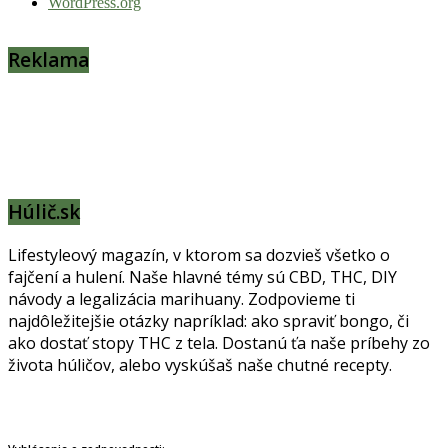
WordPress.org
Reklama
Húlič.sk
Lifestyleový magazín, v ktorom sa dozvieš všetko o
fajčení a hulení. Naše hlavné témy sú CBD, THC, DIY
návody a legalizácia marihuany. Zodpovieme ti
najdôležitejšie otázky napríklad: ako spraviť bongo, či
ako dostať stopy THC z tela. Dostanú ťa naše príbehy zo
života húličov, alebo vyskúšaš naše chutné recepty.
Prinášame horúce novinky na tieto témy.