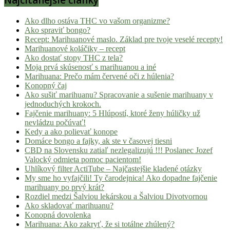
Ako dlho ostáva THC vo vašom organizme?
Ako spraviť bongo?
Recept: Marihuanové maslo. Základ pre tvoje veselé recepty!
Marihuanové koláčiky – recept
Ako dostať stopy THC z tela?
Moja prvá skúsenosť s marihuanou a iné
Marihuana: Prečo mám červené oči z húlenia?
Konopný čaj
Ako sušiť marihuanu? Spracovanie a sušenie marihuany v
jednoduchých krokoch.
Fajčenie marihuany: 5 Hlúpostí, ktoré ženy húličky už
nevládzu počúvať!
Kedy a ako polievať konope
Domáce bongo a fajky, ak ste v časovej tiesni
CBD na Slovensku zatiaľ nezlegalizujú !!! Poslanec Jozef
Valocký odmieta pomoc pacientom!
Uhlíkový filter ActiTube – Najčastejšie kladené otázky
My sme ho vyfajčili! Ty čarodejnica! Ako dopadne fajčenie
marihuany po prvý krát?
Rozdiel medzi Šalviou lekárskou a Šalviou Divotvornou
Ako skladovať marihuanu?
Konopná dovolenka
Marihuana: Ako zakryť, že si totálne zhúlený?