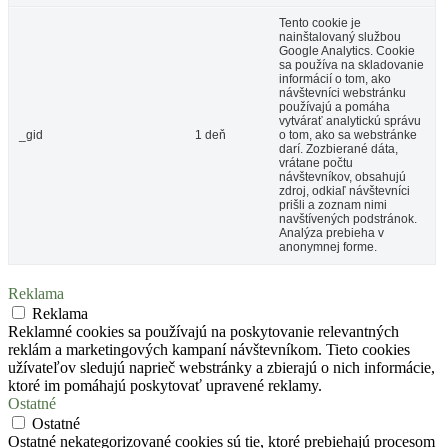
Tento cookie je
nainštalovaný službou
Google Analytics. Cookie
sa používa na skladovanie
informácií o tom, ako
návštevníci webstránku
používajú a pomáha
vytvárať analytickú správu
_gid
1 deň
o tom, ako sa webstránke
darí. Zozbierané dáta,
vrátane počtu
návštevníkov, obsahujú
zdroj, odkiaľ návštevníci
prišli a zoznam nimi
navštívených podstránok.
Analýza prebieha v
anonymnej forme.
Reklama
Reklama
Reklamné cookies sa používajú na poskytovanie relevantných
reklám a marketingových kampaní návštevníkom. Tieto cookies
užívateľov sledujú naprieč webstránky a zbierajú o nich informácie,
ktoré im pomáhajú poskytovať upravené reklamy.
Ostatné
Ostatné
Ostatné nekategorizované cookies sú tie, ktoré prebiehajú procesom