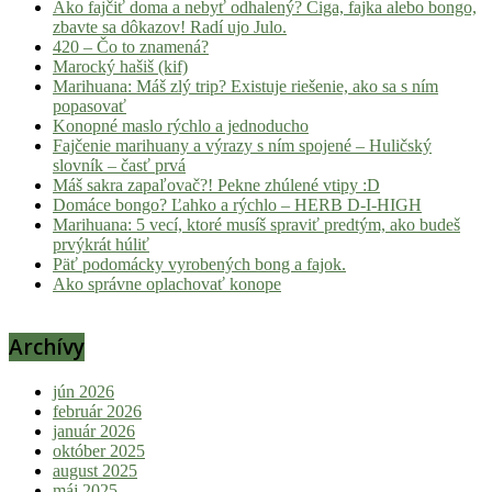
Ako fajčiť doma a nebyť odhalený? Ciga, fajka alebo bongo,
zbavte sa dôkazov! Radí ujo Julo.
420 – Čo to znamená?
Marocký hašiš (kif)
Marihuana: Máš zlý trip? Existuje riešenie, ako sa s ním
popasovať
Konopné maslo rýchlo a jednoducho
Fajčenie marihuany a výrazy s ním spojené – Huličský
slovník – časť prvá
Máš sakra zapaľovač?! Pekne zhúlené vtipy :D
Domáce bongo? Ľahko a rýchlo – HERB D-I-HIGH
Marihuana: 5 vecí, ktoré musíš spraviť predtým, ako budeš
prvýkrát húliť
Päť podomácky vyrobených bong a fajok.
Ako správne oplachovať konope
Archívy
jún 2026
február 2026
január 2026
október 2025
august 2025
máj 2025