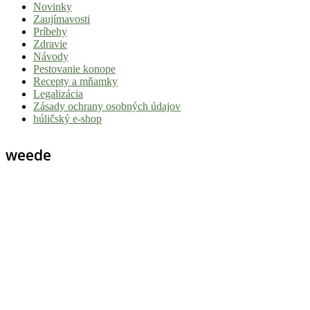
Novinky
|
Zaujímavosti
Tvoj
Príbehy
Zdravie
sprievodca
Návody
svetom
Pestovanie konope
Recepty a mňamky
pohody
Legalizácia
a
Zásady ochrany osobných údajov
húličský e-shop
stoner
kultúry
weede
Vitaj
v
komunite,
kde
je
čas
relatívny.
Hulic.sk
prináša
čerstvé