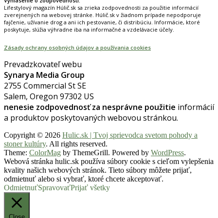
Vyhlásenie o zodpovednosti:
Lifestylový magazín Húlič.sk sa zrieka zodpovednosti za použitie informácií
zverejnených na webovej stránke. Húlič.sk v žiadnom prípade nepodporuje
fajčenie, užívanie drog a ani ich pestovanie, či distribúciu. Informácie, ktoré
poskytuje, slúžia výhradne iba na informačné a vzdelávacie účely.
Zásady ochrany osobných údajov a používania cookies
Prevadzkovateľ webu
Synarya Media Group
2755 Commercial St SE
Salem, Oregon 97302 US
nenesie zodpovednosť za nesprávne použitie
informácií
a produktov poskytovaných webovou stránkou.
Copyright © 2026
Hulic.sk | Tvoj sprievodca svetom pohody a
stoner kultúry
. All rights reserved.
Theme:
ColorMag
by ThemeGrill. Powered by
WordPress
.
Webová stránka hulic.sk používa súbory cookie s cieľom vylepšenia
kvality našich webových stránok. Tieto súbory môžete prijať,
odmietnuť alebo si vybrať, ktoré chcete akceptovať.
Odmietnuť
Spravovať
Prijať všetky
Close