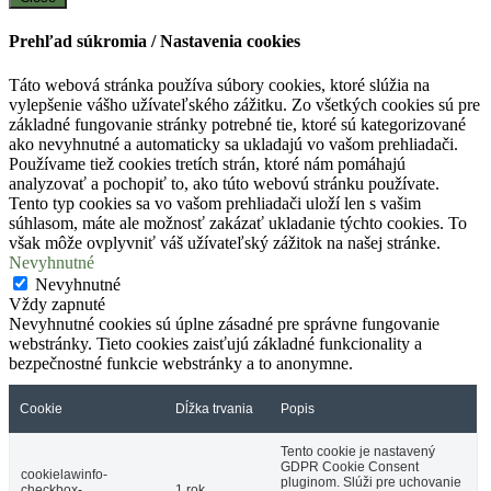
Prehľad súkromia / Nastavenia cookies
Táto webová stránka používa súbory cookies, ktoré slúžia na
vylepšenie vášho užívateľského zážitku. Zo všetkých cookies sú pre
základné fungovanie stránky potrebné tie, ktoré sú kategorizované
ako nevyhnutné a automaticky sa ukladajú vo vašom prehliadači.
Používame tiež cookies tretích strán, ktoré nám pomáhajú
analyzovať a pochopiť to, ako túto webovú stránku používate.
Tento typ cookies sa vo vašom prehliadači uloží len s vašim
súhlasom, máte ale možnosť zakázať ukladanie týchto cookies. To
však môže ovplyvniť váš užívateľský zážitok na našej stránke.
Nevyhnutné
Nevyhnutné
Vždy zapnuté
Nevyhnutné cookies sú úplne zásadné pre správne fungovanie
webstránky. Tieto cookies zaisťujú základné funkcionality a
bezpečnostné funkcie webstránky a to anonymne.
Cookie
Dĺžka trvania
Popis
Tento cookie je nastavený
GDPR Cookie Consent
cookielawinfo-
pluginom. Slúži pre uchovanie
checkbox-
1 rok