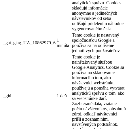
analytickú správu. Cookies
skladujú informácie
anonymne a jedinečných
návštevníkov od seba
odlišujú pridelením náhodne
vygenerovaného čísla.
Tento cookie je nastavený
1
spoločnosťou Google a
_gat_gtag_UA_10862979_6
minúta
používa sa na odlíšenie
jednotlivých používateľov.
Tento cookie je
nainštalovaný službou
Google Analytics. Cookie sa
používa na skladovanie
informácií o tom, ako
návštevníci webstránku
používajú a pomáha vytvárať
analytickú správu o tom, ako
_gid
1 deň
sa webstránke darí.
Zozbierané dáta, vrátane
počtu návštevníkov, obsahujú
zdroj, odkiaľ návštevníci
prišli a zoznam nimi
navštívených podstránok.