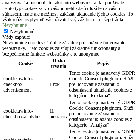
analyzovať a pochopiť to, ako túto webovú stránku používate.
Tento typ cookies sa vo vašom prehliadači uloží len s vašim
súhlasom, máte ale možnosť zakázať ukladanie týchto cookies. To
však môže ovplyvniť váš užívateľský zážitok na našej stránke.
Nevyhnutné
Nevyhnutné
Vždy zapnuté
Nevyhnutné cookies sú úplne zásadné pre správne fungovanie
webstránky. Tieto cookies zaisťujú základné funkcionality a
bezpečnostné funkcie webstránky a to anonymne.
Dĺžka
Cookie
Popis
trvania
Tento cookie je nastavený GDPR
cookielawinfo-
Cookie Consent pluginom. Slúži
checkbox-
1 rok
pre uchovanie záznamu o
advertisement
odsúhlasení ukladania cookies z
kategórie „Reklama“.
Tento cookie je nastavený GDPR
Cookie Consent pluginom. Slúži
cookielawinfo-
11
pre uchovanie záznamu o
checkbox-analytics
mesiacov
odsúhlasení ukladania cookies z
kategórie „Analýza“.
Tento cookie je nastavený GDPR
Cookie Consent pluginom. Slúži