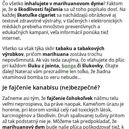
Čo všetko
inhalujete v marihuanovom dyme
? Faktom
Hulic.sk
je, že
o škodlivosti fajčenia
sa už toho popísalo dosť. Na
prináša
každej
škatuľke cigariet
sa nachádzajú obrázkové aj
čerstvé
textové zdravotné výstrahy, v tlačených i elektronických
novinky
médiách prebieha množstvo preventívnych a
z
edukačných kampaní, veľa informácií ponúka tiež
konopnej
internet.
scény,
Všetko sa však týka skôr
tabaku a tabakových
najlepší
výrobkov
, pričom
marihuana
zostáva trochu
chill-
nepovšimnutá. Ak vás teda zaujíma, čo vťahujete do pľúc
out,
pri každom
šluku z jointa,
bonga
či šlukovky
, čítajte
stoner
ďalej! Nateraz vám prezradíme len toľko, že žiadna
tipy
vitamínová bomba to veru nebude…
a
lifestyle.
Je fajčenie kanabisu (ne)bezpečné?
Klikni
Začneme asi tým, že
fajčenie čohokoľvek
nášmu telu
a
veľmi neprospieva, ba práve naopak. Kameňom úrazu je
nalaď
horenie, pri ktorom vzniká celý rad toxických látok,
sa
karcinogénov a škodlivín. Druh spaľovanej sušiny pritom
na
až tak podstatný nie je. Môžeme tak predpokladať, že
pohodu.
marihuanový dym
bude naše pľúca poškodzovať tiež, k