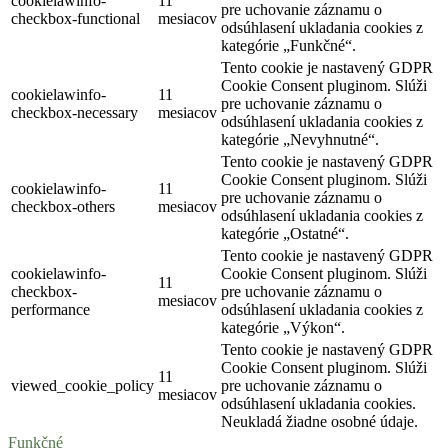
cookielawinfo-
11
pre uchovanie záznamu o
checkbox-functional
mesiacov
odsúhlasení ukladania cookies z
kategórie „Funkčné“.
Tento cookie je nastavený GDPR
Cookie Consent pluginom. Slúži
cookielawinfo-
11
pre uchovanie záznamu o
checkbox-necessary
mesiacov
odsúhlasení ukladania cookies z
kategórie „Nevyhnutné“.
Tento cookie je nastavený GDPR
Cookie Consent pluginom. Slúži
cookielawinfo-
11
pre uchovanie záznamu o
checkbox-others
mesiacov
odsúhlasení ukladania cookies z
kategórie „Ostatné“.
Tento cookie je nastavený GDPR
cookielawinfo-
Cookie Consent pluginom. Slúži
11
checkbox-
pre uchovanie záznamu o
mesiacov
performance
odsúhlasení ukladania cookies z
kategórie „Výkon“.
Tento cookie je nastavený GDPR
Cookie Consent pluginom. Slúži
11
viewed_cookie_policy
pre uchovanie záznamu o
mesiacov
odsúhlasení ukladania cookies.
Neukladá žiadne osobné údaje.
Funkčné