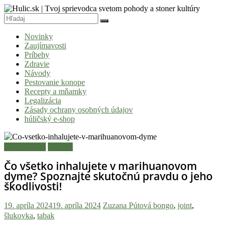
Skip
to
content
Hulic.sk
Novinky
|
Zaujímavosti
Tvoj
Príbehy
Zdravie
sprievodca
Návody
svetom
Pestovanie konope
Recepty a mňamky
pohody
Legalizácia
a
Zásady ochrany osobných údajov
húličský e-shop
stoner
kultúry
Zaujímavosti
Zdravie
Vitaj
Čo všetko inhalujete v marihuanovom
v
dyme? Spoznajte skutočnú pravdu o jeho
komunite,
škodlivosti!
kde
je
19. apríla 2024
19. apríla 2024
Zuzana Pútová
bongo
,
joint
,
čas
šlukovka
,
tabak
relatívny.