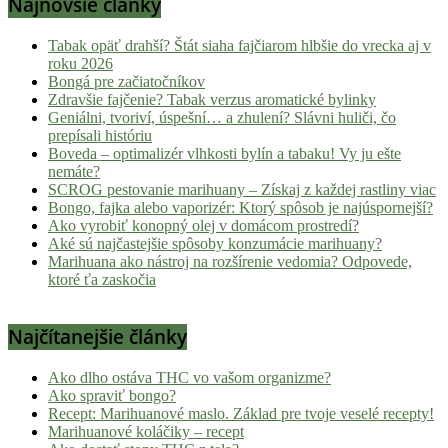
Najnovšie články
Tabak opäť drahší? Štát siaha fajčiarom hlbšie do vrecka aj v
roku 2026
Bongá pre začiatočníkov
Zdravšie fajčenie? Tabak verzus aromatické bylinky
Geniálni, tvoriví, úspešní… a zhulení? Slávni huliči, čo
prepísali históriu
Boveda – optimalizér vlhkosti bylín a tabaku! Vy ju ešte
nemáte?
SCROG pestovanie marihuany – Získaj z každej rastliny viac
Bongo, fajka alebo vaporizér: Ktorý spôsob je najúspornejší?
Ako vyrobiť konopný olej v domácom prostredí?
Aké sú najčastejšie spôsoby konzumácie marihuany?
Marihuana ako nástroj na rozšírenie vedomia? Odpovede,
ktoré ťa zaskočia
Najčítanejšie články
Ako dlho ostáva THC vo vašom organizme?
Ako spraviť bongo?
Recept: Marihuanové maslo. Základ pre tvoje veselé recepty!
Marihuanové koláčiky – recept