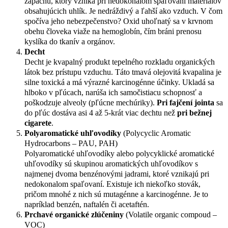
zápachu, ktorý vzniká pri nedokonalom spaľovaní materiálov
obsahujúcich uhlík. Je nedráždivý a ľahší ako vzduch. V čom
spočíva jeho nebezpečenstvo? Oxid uhoľnatý sa v krvnom
obehu človeka viaže na hemoglobín, čím bráni prenosu
kyslíka do tkanív a orgánov.
Decht
Decht je kvapalný produkt tepelného rozkladu organických
látok bez prístupu vzduchu. Táto tmavá olejovitá kvapalina je
silne toxická a má výrazné karcinogénne účinky. Ukladá sa
hlboko v pľúcach, narúša ich samočistiacu schopnosť a
poškodzuje alveoly (pľúcne mechúriky).
Pri fajčení jointa
sa
do pľúc dostáva asi 4 až 5-krát viac dechtu než
pri bežnej
cigarete
.
Polyaromatické uhľovodíky
(Polycyclic Aromatic
Hydrocarbons – PAU, PAH)
Polyaromatické uhľovodíky alebo polycyklické aromatické
uhľovodíky sú skupinou aromatických uhľovodíkov s
najmenej dvoma benzénovými jadrami, ktoré vznikajú pri
nedokonalom spaľovaní. Existuje ich niekoľko stovák,
pričom mnohé z nich sú mutagénne a karcinogénne. Je to
napríklad benzén, naftalén či acetaftén.
Prchavé organické zlúčeniny
(Volatile organic compoud –
VOC)