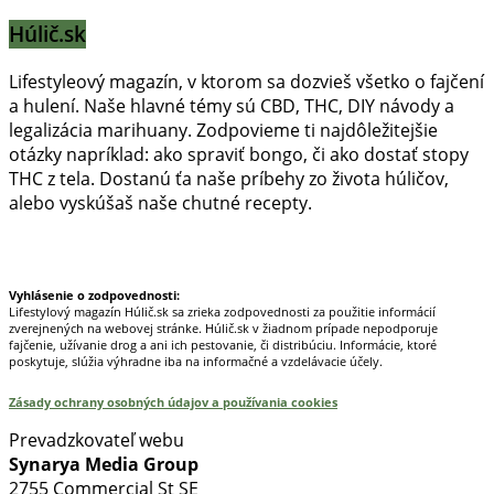
Húlič.sk
Lifestyleový magazín, v ktorom sa dozvieš všetko o fajčení
a hulení. Naše hlavné témy sú CBD, THC, DIY návody a
legalizácia marihuany. Zodpovieme ti najdôležitejšie
otázky napríklad: ako spraviť bongo, či ako dostať stopy
THC z tela. Dostanú ťa naše príbehy zo života húličov,
alebo vyskúšaš naše chutné recepty.
Prinášame horúce novinky na tieto témy.
Vyhlásenie o zodpovednosti:
Lifestylový magazín Húlič.sk sa zrieka zodpovednosti za použitie informácií
zverejnených na webovej stránke. Húlič.sk v žiadnom prípade nepodporuje
fajčenie, užívanie drog a ani ich pestovanie, či distribúciu. Informácie, ktoré
poskytuje, slúžia výhradne iba na informačné a vzdelávacie účely.
Zásady ochrany osobných údajov a používania cookies
Prevadzkovateľ webu
Synarya Media Group
2755 Commercial St SE