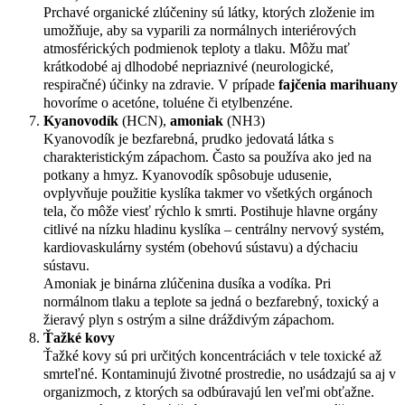
Prchavé organické zlúčeniny sú látky, ktorých zloženie im
umožňuje, aby sa vyparili za normálnych interiérových
atmosférických podmienok teploty a tlaku. Môžu mať
krátkodobé aj dlhodobé nepriaznivé (neurologické,
respiračné) účinky na zdravie. V prípade
fajčenia marihuany
hovoríme o acetóne, toluéne či etylbenzéne.
Kyanovodík
(HCN),
amoniak
(NH3)
Kyanovodík je bezfarebná, prudko jedovatá látka s
charakteristickým zápachom. Často sa používa ako jed na
potkany a hmyz. Kyanovodík spôsobuje udusenie,
ovplyvňuje použitie kyslíka takmer vo všetkých orgánoch
tela, čo môže viesť rýchlo k smrti. Postihuje hlavne orgány
citlivé na nízku hladinu kyslíka – centrálny nervový systém,
kardiovaskulárny systém (obehovú sústavu) a dýchaciu
sústavu.
Amoniak je binárna zlúčenina dusíka a vodíka. Pri
normálnom tlaku a teplote sa jedná o bezfarebný, toxický a
žieravý plyn s ostrým a silne dráždivým zápachom.
Ťažké kovy
Ťažké kovy sú pri určitých koncentráciách v tele toxické až
smrteľné. Kontaminujú životné prostredie, no usádzajú sa aj v
organizmoch, z ktorých sa odbúravajú len veľmi obťažne.