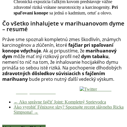
Chronická expozícia ťažkým kovom predstavuje vážne
zdravotné riziká vrátane neurotoxicity a karcinogenity.
Pri
spaľovaní konope
sa jedná o kadmium, ortuť a olovo.
Čo všetko inhalujete v marihuanovom dyme
– resumé
Práve sme spoznali kompletnú zmes škodlivín, známych
karcinogénov a zlúčenín, ktoré
fajčiar pri spaľovaní
konope vdychuje
. Ak aj pripustíme, že
marihuanový
dym
môže mať iný rizikový profil než
dym tabaku
,
nemení to nič na tom, že inhalovanie hocijakého dymu
prináša so sebou isté riziká. Na pochopenie dlhodobých
zdravotných dôsledkov súvisiacich s fajčením
marihuany
bude preto nutný ďalší vedecký výskum.
Tweetni
Zdieľaj na Facebooku
←
Ako správne fajčiť Joint: Kompletný Sprievodca
Ako vyrobiť Fénixove slzy? Spoznajte recept slávneho Ricka
Simpsona!
→