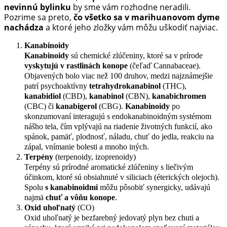
nevinnú bylinku
by sme vám rozhodne neradili.
Pozrime sa preto,
čo všetko sa v marihuanovom dyme
nachádza
a ktoré jeho zložky vám môžu uškodiť najviac.
Kanabinoidy
Kanabinoidy
sú chemické zlúčeniny, ktoré sa v prírode
vyskytujú v rastlinách konope
(čeľaď Cannabaceae).
Objavených bolo viac než 100 druhov, medzi najznámejšie
patrí psychoaktívny
tetrahydrokanabinol
(THC),
kanabidiol
(CBD),
kanabinol
(CBN),
kanabichromen
(CBC) či
kanabigerol
(CBG).
Kanabinoidy
po
skonzumovaní interagujú s endokanabinoidným systémom
nášho tela, čím vplývajú na riadenie životných funkcií, ako
spánok, pamäť, plodnosť, náladu, chuť do jedla, reakciu na
zápal, vnímanie bolesti a mnoho iných.
Terpény
(terpenoidy, izoprenoidy)
Terpény sú prírodné aromatické zlúčeniny s liečivým
účinkom, ktoré sú obsiahnuté v siliciach (éterických olejoch).
Spolu
s kanabinoidmi
môžu pôsobiť synergicky, udávajú
najmä
chuť a vôňu konope
.
Oxid uhoľnatý
(CO)
Oxid uhoľnatý je bezfarebný jedovatý plyn bez chuti a