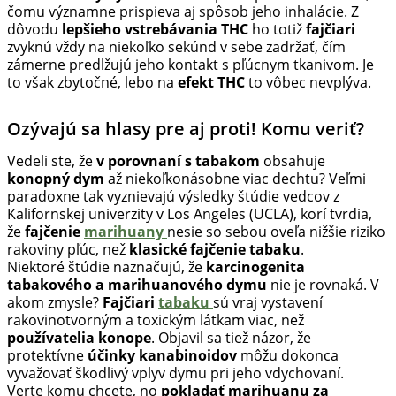
čomu významne prispieva aj spôsob jeho inhalácie. Z
dôvodu
lepšieho vstrebávania THC
ho totiž
fajčiari
zvyknú vždy na niekoľko sekúnd v sebe zadržať, čím
zámerne predlžujú jeho kontakt s pľúcnym tkanivom. Je
to však zbytočné, lebo na
efekt THC
to vôbec nevplýva.
Ozývajú sa hlasy pre aj proti! Komu veriť?
Vedeli ste, že
v porovnaní s tabakom
obsahuje
konopný dym
až niekoľkonásobne viac dechtu? Veľmi
paradoxne tak vyznievajú výsledky štúdie vedcov z
Kalifornskej univerzity v Los Angeles (UCLA), korí tvrdia,
že
fajčenie
marihuany
nesie so sebou oveľa nižšie riziko
rakoviny pľúc, než
klasické fajčenie tabaku
.
Niektoré štúdie naznačujú, že
karcinogenita
tabakového a marihuanového dymu
nie je rovnaká. V
akom zmysle?
Fajčiari
tabaku
sú vraj vystavení
rakovinotvorným a toxickým látkam viac, než
používatelia konope
. Objavil sa tiež názor, že
protektívne
účinky kanabinoidov
môžu dokonca
vyvažovať škodlivý vplyv dymu pri jeho vdychovaní.
Verte komu chcete, no
pokladať marihuanu za