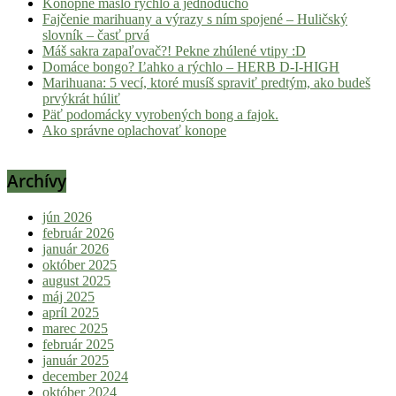
Konopné maslo rýchlo a jednoducho
Fajčenie marihuany a výrazy s ním spojené – Huličský
slovník – časť prvá
Máš sakra zapaľovač?! Pekne zhúlené vtipy :D
Domáce bongo? Ľahko a rýchlo – HERB D-I-HIGH
Marihuana: 5 vecí, ktoré musíš spraviť predtým, ako budeš
prvýkrát húliť
Päť podomácky vyrobených bong a fajok.
Ako správne oplachovať konope
Archívy
jún 2026
február 2026
január 2026
október 2025
august 2025
máj 2025
apríl 2025
marec 2025
február 2025
január 2025
december 2024
október 2024