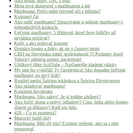
Ako dostať stopy THC z tela?
Moja prvá skúsenosť s marihuanou a iné
Marihuana: Prečo mám červené oči z húlenia?
Konopný čaj
Ako sušiť marihuanu? Spracovanie a sušenie marihuany v
jednoduchých krokoch.
Fajčenie marihuany: 5 Hlúpostí, ktoré ženy húličky už
nevládzu počúvať!
Kedy a ako polievať konope
Domáce bongo a fajky, ak ste v časovej tiesni
CBD na Slovensku zatiaľ nezlegalizujú !!! Poslanec Jozef
Valocký odmieta pomoc pacientom!
Uhlíkový filter ActiTube – Najčastejšie kladené otázky
My sme ho vyfajčili! Ty čarodejnica! Ako dopadne fajčenie
marihuany po prvý krát?
Rozdiel medzi Šalviou lekárskou a Šalviou Divotvornou
Ako skladovať marihuanu?
Konopná dovolenka
Marihuana: Ako zakryť, že si totálne zhúlený?
Ako fajčiť doma a nebyť odhalený? Ciga, fajka alebo bongo,
zbavte sa dôkazov! Radí ujo Julo.
420 – Čo to znamená?
Marocký hašiš (kif)
Marihuana: Máš zlý trip? Existuje riešenie, ako sa s ním
popasovať