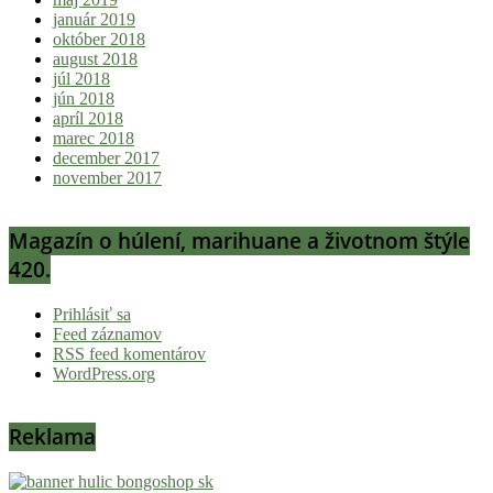
január 2019
október 2018
august 2018
júl 2018
jún 2018
apríl 2018
marec 2018
december 2017
november 2017
Magazín o húlení, marihuane a životnom štýle
420.
Prihlásiť sa
Feed záznamov
RSS feed komentárov
WordPress.org
Reklama