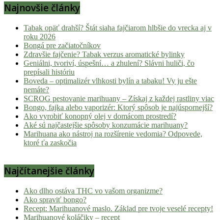
Najnovšie články
novinky
z
Tabak opäť drahší? Štát siaha fajčiarom hlbšie do vrecka aj v
konopnej
roku 2026
scény,
Bongá pre začiatočníkov
najlepší
Zdravšie fajčenie? Tabak verzus aromatické bylinky
chill-
Geniálni, tvoriví, úspešní… a zhulení? Slávni huliči, čo
prepísali históriu
out,
Boveda – optimalizér vlhkosti bylín a tabaku! Vy ju ešte
stoner
nemáte?
tipy
SCROG pestovanie marihuany – Získaj z každej rastliny viac
a
Bongo, fajka alebo vaporizér: Ktorý spôsob je najúspornejší?
lifestyle.
Ako vyrobiť konopný olej v domácom prostredí?
Aké sú najčastejšie spôsoby konzumácie marihuany?
Klikni
Marihuana ako nástroj na rozšírenie vedomia? Odpovede,
a
ktoré ťa zaskočia
nalaď
sa
Najčítanejšie články
na
pohodu.
Ako dlho ostáva THC vo vašom organizme?
Ako spraviť bongo?
Recept: Marihuanové maslo. Základ pre tvoje veselé recepty!
Marihuanové koláčiky – recept