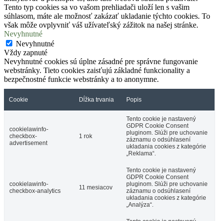
Tento typ cookies sa vo vašom prehliadači uloží len s vašim
súhlasom, máte ale možnosť zakázať ukladanie týchto cookies. To
však môže ovplyvniť váš užívateľský zážitok na našej stránke.
Nevyhnutné
Nevyhnutné
Vždy zapnuté
Nevyhnutné cookies sú úplne zásadné pre správne fungovanie
webstránky. Tieto cookies zaisťujú základné funkcionality a
bezpečnostné funkcie webstránky a to anonymne.
Cookie
Dĺžka trvania
Popis
Tento cookie je nastavený
GDPR Cookie Consent
cookielawinfo-
pluginom. Slúži pre uchovanie
checkbox-
1 rok
záznamu o odsúhlasení
advertisement
ukladania cookies z kategórie
„Reklama“.
Tento cookie je nastavený
GDPR Cookie Consent
cookielawinfo-
pluginom. Slúži pre uchovanie
11 mesiacov
checkbox-analytics
záznamu o odsúhlasení
ukladania cookies z kategórie
„Analýza“.