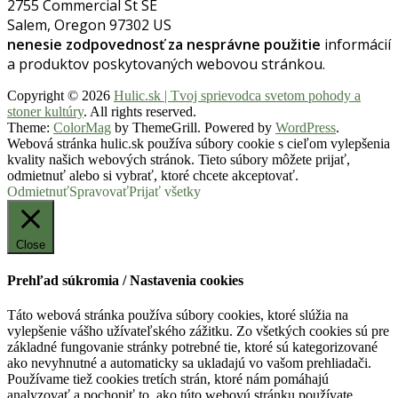
2755 Commercial St SE
Salem, Oregon 97302 US
nenesie zodpovednosť za nesprávne použitie
informácií
a produktov poskytovaných webovou stránkou.
Copyright © 2026
Hulic.sk | Tvoj sprievodca svetom pohody a
stoner kultúry
. All rights reserved.
Theme:
ColorMag
by ThemeGrill. Powered by
WordPress
.
Webová stránka hulic.sk používa súbory cookie s cieľom vylepšenia
kvality našich webových stránok. Tieto súbory môžete prijať,
odmietnuť alebo si vybrať, ktoré chcete akceptovať.
Odmietnuť
Spravovať
Prijať všetky
Close
Prehľad súkromia / Nastavenia cookies
Táto webová stránka používa súbory cookies, ktoré slúžia na
vylepšenie vášho užívateľského zážitku. Zo všetkých cookies sú pre
základné fungovanie stránky potrebné tie, ktoré sú kategorizované
ako nevyhnutné a automaticky sa ukladajú vo vašom prehliadači.
Používame tiež cookies tretích strán, ktoré nám pomáhajú
analyzovať a pochopiť to, ako túto webovú stránku používate.