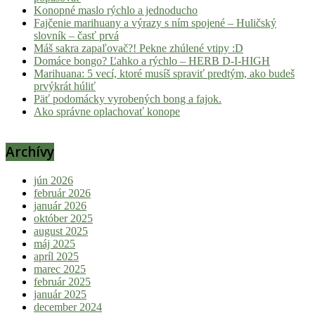
Konopné maslo rýchlo a jednoducho
Fajčenie marihuany a výrazy s ním spojené – Huličský
slovník – časť prvá
Máš sakra zapaľovač?! Pekne zhúlené vtipy :D
Domáce bongo? Ľahko a rýchlo – HERB D-I-HIGH
Marihuana: 5 vecí, ktoré musíš spraviť predtým, ako budeš
prvýkrát húliť
Päť podomácky vyrobených bong a fajok.
Ako správne oplachovať konope
Archívy
jún 2026
február 2026
január 2026
október 2025
august 2025
máj 2025
apríl 2025
marec 2025
február 2025
január 2025
december 2024