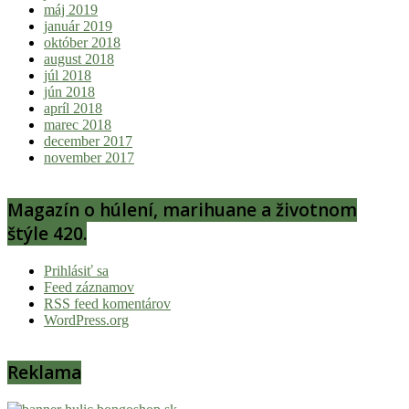
máj 2019
január 2019
október 2018
august 2018
júl 2018
jún 2018
apríl 2018
marec 2018
december 2017
november 2017
Magazín o húlení, marihuane a životnom
štýle 420.
Prihlásiť sa
Feed záznamov
RSS feed komentárov
WordPress.org
Reklama