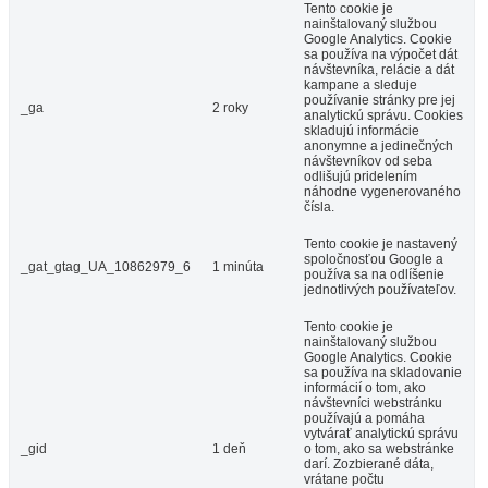
Tento cookie je
nainštalovaný službou
Google Analytics. Cookie
sa používa na výpočet dát
návštevníka, relácie a dát
kampane a sleduje
používanie stránky pre jej
_ga
2 roky
analytickú správu. Cookies
skladujú informácie
anonymne a jedinečných
návštevníkov od seba
odlišujú pridelením
náhodne vygenerovaného
čísla.
Tento cookie je nastavený
spoločnosťou Google a
_gat_gtag_UA_10862979_6
1 minúta
používa sa na odlíšenie
jednotlivých používateľov.
Tento cookie je
nainštalovaný službou
Google Analytics. Cookie
sa používa na skladovanie
informácií o tom, ako
návštevníci webstránku
používajú a pomáha
vytvárať analytickú správu
_gid
1 deň
o tom, ako sa webstránke
darí. Zozbierané dáta,
vrátane počtu