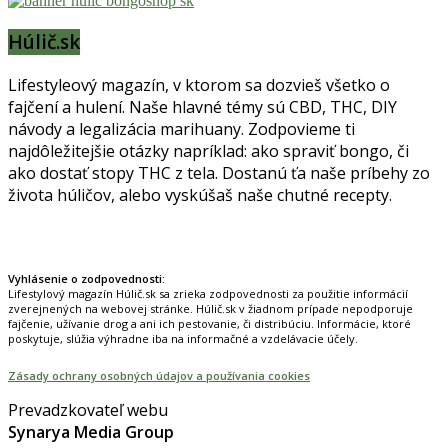
Húlič.sk
Lifestyleový magazín, v ktorom sa dozvieš všetko o
fajčení a hulení. Naše hlavné témy sú CBD, THC, DIY
návody a legalizácia marihuany. Zodpovieme ti
najdôležitejšie otázky napríklad: ako spraviť bongo, či
ako dostať stopy THC z tela. Dostanú ťa naše príbehy zo
života húličov, alebo vyskúšaš naše chutné recepty.
Prinášame horúce novinky na tieto témy.
Vyhlásenie o zodpovednosti:
Lifestylový magazín Húlič.sk sa zrieka zodpovednosti za použitie informácií
zverejnených na webovej stránke. Húlič.sk v žiadnom prípade nepodporuje
fajčenie, užívanie drog a ani ich pestovanie, či distribúciu. Informácie, ktoré
poskytuje, slúžia výhradne iba na informačné a vzdelávacie účely.
Zásady ochrany osobných údajov a používania cookies
Prevadzkovateľ webu
Synarya Media Group