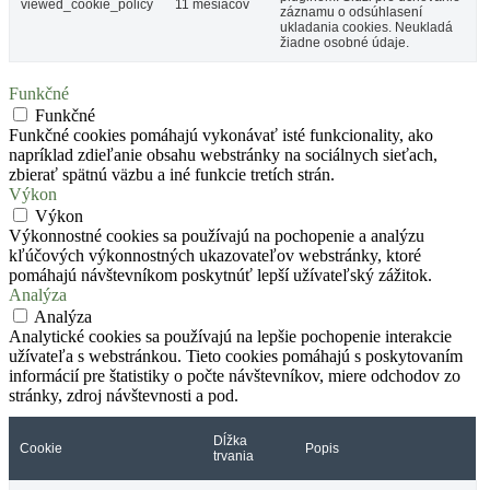
viewed_cookie_policy
11 mesiacov
záznamu o odsúhlasení
ukladania cookies. Neukladá
žiadne osobné údaje.
Funkčné
Funkčné
Funkčné cookies pomáhajú vykonávať isté funkcionality, ako
napríklad zdieľanie obsahu webstránky na sociálnych sieťach,
zbierať spätnú väzbu a iné funkcie tretích strán.
Výkon
Výkon
Výkonnostné cookies sa používajú na pochopenie a analýzu
kľúčových výkonnostných ukazovateľov webstránky, ktoré
pomáhajú návštevníkom poskytnúť lepší užívateľský zážitok.
Analýza
Analýza
Analytické cookies sa používajú na lepšie pochopenie interakcie
užívateľa s webstránkou. Tieto cookies pomáhajú s poskytovaním
informácií pre štatistiky o počte návštevníkov, miere odchodov zo
stránky, zdroj návštevnosti a pod.
Dĺžka
Cookie
Popis
trvania