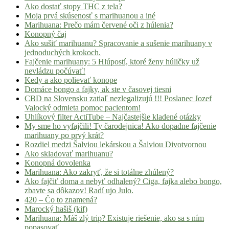
Ako dostať stopy THC z tela?
Moja prvá skúsenosť s marihuanou a iné
Marihuana: Prečo mám červené oči z húlenia?
Konopný čaj
Ako sušiť marihuanu? Spracovanie a sušenie marihuany v
jednoduchých krokoch.
Fajčenie marihuany: 5 Hlúpostí, ktoré ženy húličky už
nevládzu počúvať!
Kedy a ako polievať konope
Domáce bongo a fajky, ak ste v časovej tiesni
CBD na Slovensku zatiaľ nezlegalizujú !!! Poslanec Jozef
Valocký odmieta pomoc pacientom!
Uhlíkový filter ActiTube – Najčastejšie kladené otázky
My sme ho vyfajčili! Ty čarodejnica! Ako dopadne fajčenie
marihuany po prvý krát?
Rozdiel medzi Šalviou lekárskou a Šalviou Divotvornou
Ako skladovať marihuanu?
Konopná dovolenka
Marihuana: Ako zakryť, že si totálne zhúlený?
Ako fajčiť doma a nebyť odhalený? Ciga, fajka alebo bongo,
zbavte sa dôkazov! Radí ujo Julo.
420 – Čo to znamená?
Marocký hašiš (kif)
Marihuana: Máš zlý trip? Existuje riešenie, ako sa s ním
popasovať