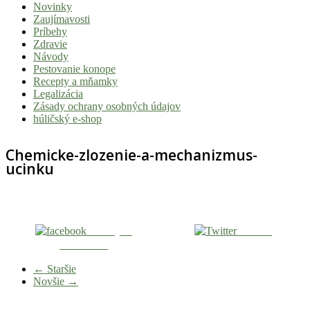
Novinky
|
Zaujímavosti
Tvoj
Príbehy
Zdravie
sprievodca
Návody
svetom
Pestovanie konope
Recepty a mňamky
pohody
Legalizácia
a
Zásady ochrany osobných údajov
húličský e-shop
stoner
kultúry
Chemicke-zlozenie-a-mechanizmus-
ucinku
Vitaj
v
komunite,
kde
je
Zdieľaj na
Tweetni
Facebooku
čas
relatívny.
← Staršie
Hulic.sk
Novšie →
prináša
čerstvé