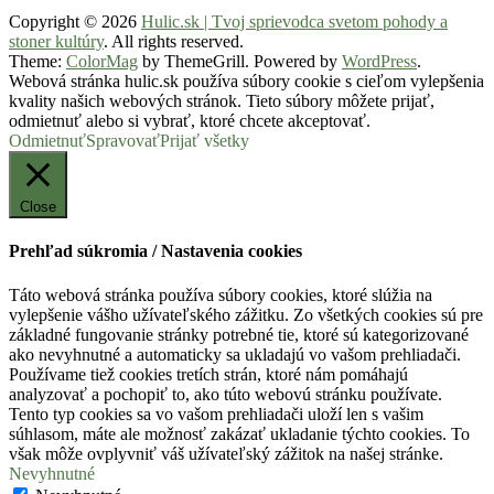
Copyright © 2026
Hulic.sk | Tvoj sprievodca svetom pohody a
stoner kultúry
. All rights reserved.
Theme:
ColorMag
by ThemeGrill. Powered by
WordPress
.
Webová stránka hulic.sk používa súbory cookie s cieľom vylepšenia
kvality našich webových stránok. Tieto súbory môžete prijať,
odmietnuť alebo si vybrať, ktoré chcete akceptovať.
Odmietnuť
Spravovať
Prijať všetky
Close
Prehľad súkromia / Nastavenia cookies
Táto webová stránka používa súbory cookies, ktoré slúžia na
vylepšenie vášho užívateľského zážitku. Zo všetkých cookies sú pre
základné fungovanie stránky potrebné tie, ktoré sú kategorizované
ako nevyhnutné a automaticky sa ukladajú vo vašom prehliadači.
Používame tiež cookies tretích strán, ktoré nám pomáhajú
analyzovať a pochopiť to, ako túto webovú stránku používate.
Tento typ cookies sa vo vašom prehliadači uloží len s vašim
súhlasom, máte ale možnosť zakázať ukladanie týchto cookies. To
však môže ovplyvniť váš užívateľský zážitok na našej stránke.
Nevyhnutné