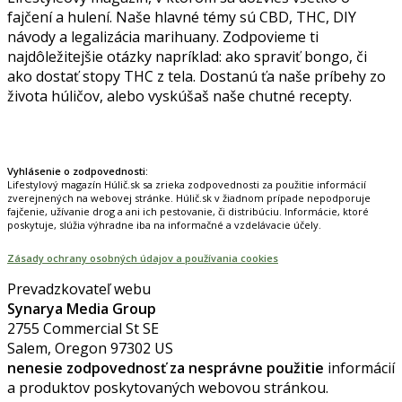
fajčení a hulení. Naše hlavné témy sú CBD, THC, DIY
návody a legalizácia marihuany. Zodpovieme ti
najdôležitejšie otázky napríklad: ako spraviť bongo, či
ako dostať stopy THC z tela. Dostanú ťa naše príbehy zo
života húličov, alebo vyskúšaš naše chutné recepty.
Prinášame horúce novinky na tieto témy.
Vyhlásenie o zodpovednosti:
Lifestylový magazín Húlič.sk sa zrieka zodpovednosti za použitie informácií
zverejnených na webovej stránke. Húlič.sk v žiadnom prípade nepodporuje
fajčenie, užívanie drog a ani ich pestovanie, či distribúciu. Informácie, ktoré
poskytuje, slúžia výhradne iba na informačné a vzdelávacie účely.
Zásady ochrany osobných údajov a používania cookies
Prevadzkovateľ webu
Synarya Media Group
2755 Commercial St SE
Salem, Oregon 97302 US
nenesie zodpovednosť za nesprávne použitie
informácií
a produktov poskytovaných webovou stránkou.