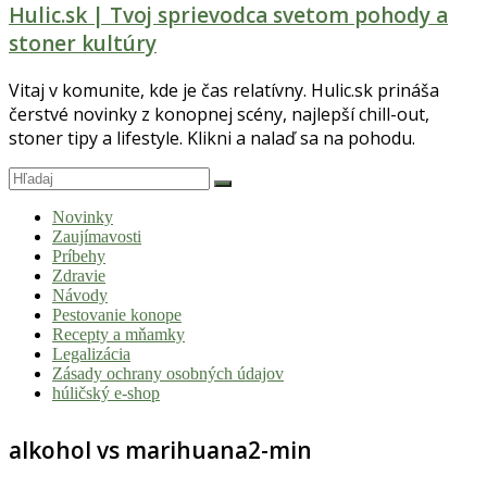
Hulic.sk | Tvoj sprievodca svetom pohody a
stoner kultúry
Vitaj v komunite, kde je čas relatívny. Hulic.sk prináša
čerstvé novinky z konopnej scény, najlepší chill-out,
stoner tipy a lifestyle. Klikni a nalaď sa na pohodu.
Novinky
Zaujímavosti
Príbehy
Zdravie
Návody
Pestovanie konope
Recepty a mňamky
Legalizácia
Zásady ochrany osobných údajov
húličský e-shop
alkohol vs marihuana2-min