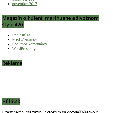
november 2017
Magazín o húlení, marihuane a životnom
štýle 420.
Prihlásiť sa
Feed záznamov
RSS feed komentárov
WordPress.org
Reklama
Húlič.sk
Lifestyleový magazín, v ktorom sa dozvieš všetko o