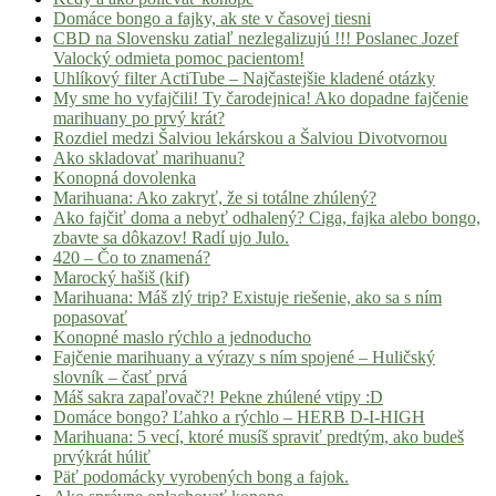
Domáce bongo a fajky, ak ste v časovej tiesni
CBD na Slovensku zatiaľ nezlegalizujú !!! Poslanec Jozef
Valocký odmieta pomoc pacientom!
Uhlíkový filter ActiTube – Najčastejšie kladené otázky
My sme ho vyfajčili! Ty čarodejnica! Ako dopadne fajčenie
marihuany po prvý krát?
Rozdiel medzi Šalviou lekárskou a Šalviou Divotvornou
Ako skladovať marihuanu?
Konopná dovolenka
Marihuana: Ako zakryť, že si totálne zhúlený?
Ako fajčiť doma a nebyť odhalený? Ciga, fajka alebo bongo,
zbavte sa dôkazov! Radí ujo Julo.
420 – Čo to znamená?
Marocký hašiš (kif)
Marihuana: Máš zlý trip? Existuje riešenie, ako sa s ním
popasovať
Konopné maslo rýchlo a jednoducho
Fajčenie marihuany a výrazy s ním spojené – Huličský
slovník – časť prvá
Máš sakra zapaľovač?! Pekne zhúlené vtipy :D
Domáce bongo? Ľahko a rýchlo – HERB D-I-HIGH
Marihuana: 5 vecí, ktoré musíš spraviť predtým, ako budeš
prvýkrát húliť
Päť podomácky vyrobených bong a fajok.