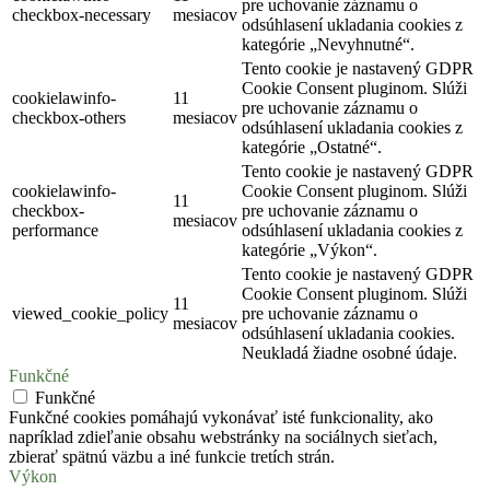
pre uchovanie záznamu o
checkbox-necessary
mesiacov
odsúhlasení ukladania cookies z
kategórie „Nevyhnutné“.
Tento cookie je nastavený GDPR
Cookie Consent pluginom. Slúži
cookielawinfo-
11
pre uchovanie záznamu o
checkbox-others
mesiacov
odsúhlasení ukladania cookies z
kategórie „Ostatné“.
Tento cookie je nastavený GDPR
cookielawinfo-
Cookie Consent pluginom. Slúži
11
checkbox-
pre uchovanie záznamu o
mesiacov
performance
odsúhlasení ukladania cookies z
kategórie „Výkon“.
Tento cookie je nastavený GDPR
Cookie Consent pluginom. Slúži
11
viewed_cookie_policy
pre uchovanie záznamu o
mesiacov
odsúhlasení ukladania cookies.
Neukladá žiadne osobné údaje.
Funkčné
Funkčné
Funkčné cookies pomáhajú vykonávať isté funkcionality, ako
napríklad zdieľanie obsahu webstránky na sociálnych sieťach,
zbierať spätnú väzbu a iné funkcie tretích strán.
Výkon