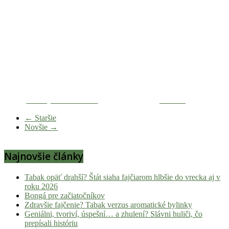
Zdieľaj na Facebooku
Tweetni
← Staršie
Novšie →
Najnovšie články
Tabak opäť drahší? Štát siaha fajčiarom hlbšie do vrecka aj v
roku 2026
Bongá pre začiatočníkov
Zdravšie fajčenie? Tabak verzus aromatické bylinky
Geniálni, tvoriví, úspešní… a zhulení? Slávni huliči, čo
prepísali históriu