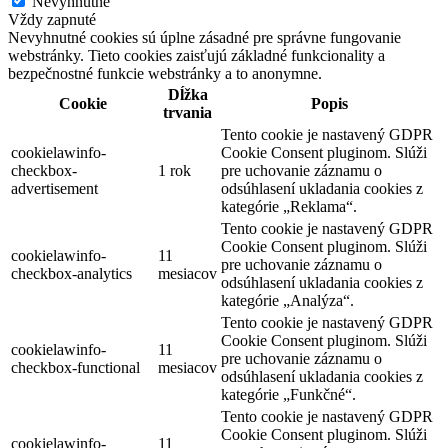
Nevyhnutné
Vždy zapnuté
Nevyhnutné cookies sú úplne zásadné pre správne fungovanie
webstránky. Tieto cookies zaisťujú základné funkcionality a
bezpečnostné funkcie webstránky a to anonymne.
Dĺžka
Cookie
Popis
trvania
Tento cookie je nastavený GDPR
cookielawinfo-
Cookie Consent pluginom. Slúži
checkbox-
1 rok
pre uchovanie záznamu o
advertisement
odsúhlasení ukladania cookies z
kategórie „Reklama“.
Tento cookie je nastavený GDPR
Cookie Consent pluginom. Slúži
cookielawinfo-
11
pre uchovanie záznamu o
checkbox-analytics
mesiacov
odsúhlasení ukladania cookies z
kategórie „Analýza“.
Tento cookie je nastavený GDPR
Cookie Consent pluginom. Slúži
cookielawinfo-
11
pre uchovanie záznamu o
checkbox-functional
mesiacov
odsúhlasení ukladania cookies z
kategórie „Funkčné“.
Tento cookie je nastavený GDPR
Cookie Consent pluginom. Slúži
cookielawinfo-
11