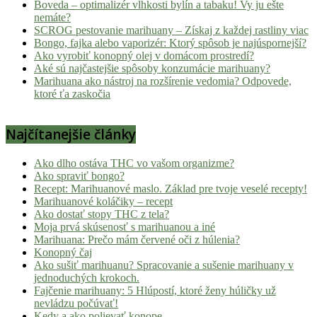
Boveda – optimalizér vlhkosti bylín a tabaku! Vy ju ešte
nemáte?
SCROG pestovanie marihuany – Získaj z každej rastliny viac
Bongo, fajka alebo vaporizér: Ktorý spôsob je najúspornejší?
Ako vyrobiť konopný olej v domácom prostredí?
Aké sú najčastejšie spôsoby konzumácie marihuany?
Marihuana ako nástroj na rozšírenie vedomia? Odpovede,
ktoré ťa zaskočia
Najčítanejšie články
Ako dlho ostáva THC vo vašom organizme?
Ako spraviť bongo?
Recept: Marihuanové maslo. Základ pre tvoje veselé recepty!
Marihuanové koláčiky – recept
Ako dostať stopy THC z tela?
Moja prvá skúsenosť s marihuanou a iné
Marihuana: Prečo mám červené oči z húlenia?
Konopný čaj
Ako sušiť marihuanu? Spracovanie a sušenie marihuany v
jednoduchých krokoch.
Fajčenie marihuany: 5 Hlúpostí, ktoré ženy húličky už
nevládzu počúvať!
Kedy a ako polievať konope