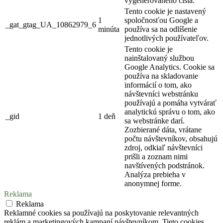
vygenerovaného čísla.
Tento cookie je nastavený
1
spoločnosťou Google a
_gat_gtag_UA_10862979_6
minúta
používa sa na odlíšenie
jednotlivých používateľov.
Tento cookie je
nainštalovaný službou
Google Analytics. Cookie sa
používa na skladovanie
informácií o tom, ako
návštevníci webstránku
používajú a pomáha vytvárať
analytickú správu o tom, ako
_gid
1 deň
sa webstránke darí.
Zozbierané dáta, vrátane
počtu návštevníkov, obsahujú
zdroj, odkiaľ návštevníci
prišli a zoznam nimi
navštívených podstránok.
Analýza prebieha v
anonymnej forme.
Reklama
Reklama
Reklamné cookies sa používajú na poskytovanie relevantných
reklám a marketingových kampaní návštevníkom. Tieto cookies