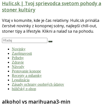
Hulic.sk | Tvoj sprievodca svetom pohody a
stoner kultúry
Vitaj v komunite, kde je čas relatívny. Hulic.sk prináša
čerstvé novinky z konopnej scény, najlepší chill-out,
stoner tipy a lifestyle. Klikni a nalaď sa na pohodu.
Novinky
Zaujímavosti
Príbehy
Zdravie
Návody
Pestovanie konope
Recepty a mňamky
Legalizácia
Zásady ochrany osobných údajov
húličský e-shop
alkohol vs marihuana3-min