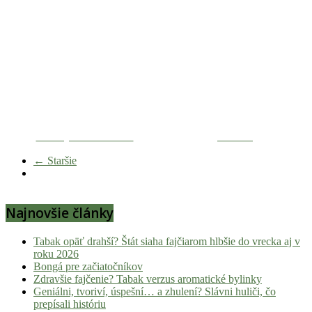
Zdieľaj na Facebooku
Tweetni
← Staršie
Najnovšie články
Tabak opäť drahší? Štát siaha fajčiarom hlbšie do vrecka aj v
roku 2026
Bongá pre začiatočníkov
Zdravšie fajčenie? Tabak verzus aromatické bylinky
Geniálni, tvoriví, úspešní… a zhulení? Slávni huliči, čo
prepísali históriu