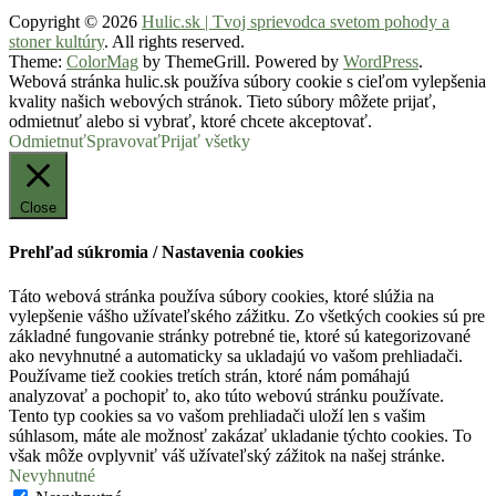
Copyright © 2026
Hulic.sk | Tvoj sprievodca svetom pohody a
stoner kultúry
. All rights reserved.
Theme:
ColorMag
by ThemeGrill. Powered by
WordPress
.
Webová stránka hulic.sk používa súbory cookie s cieľom vylepšenia
kvality našich webových stránok. Tieto súbory môžete prijať,
odmietnuť alebo si vybrať, ktoré chcete akceptovať.
Odmietnuť
Spravovať
Prijať všetky
Close
Prehľad súkromia / Nastavenia cookies
Táto webová stránka používa súbory cookies, ktoré slúžia na
vylepšenie vášho užívateľského zážitku. Zo všetkých cookies sú pre
základné fungovanie stránky potrebné tie, ktoré sú kategorizované
ako nevyhnutné a automaticky sa ukladajú vo vašom prehliadači.
Používame tiež cookies tretích strán, ktoré nám pomáhajú
analyzovať a pochopiť to, ako túto webovú stránku používate.
Tento typ cookies sa vo vašom prehliadači uloží len s vašim
súhlasom, máte ale možnosť zakázať ukladanie týchto cookies. To
však môže ovplyvniť váš užívateľský zážitok na našej stránke.
Nevyhnutné