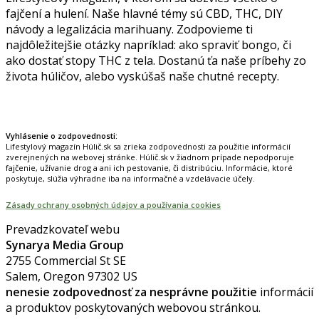
fajčení a hulení. Naše hlavné témy sú CBD, THC, DIY
návody a legalizácia marihuany. Zodpovieme ti
najdôležitejšie otázky napríklad: ako spraviť bongo, či
ako dostať stopy THC z tela. Dostanú ťa naše príbehy zo
života húličov, alebo vyskúšaš naše chutné recepty.
Prinášame horúce novinky na tieto témy.
Vyhlásenie o zodpovednosti:
Lifestylový magazín Húlič.sk sa zrieka zodpovednosti za použitie informácií
zverejnených na webovej stránke. Húlič.sk v žiadnom prípade nepodporuje
fajčenie, užívanie drog a ani ich pestovanie, či distribúciu. Informácie, ktoré
poskytuje, slúžia výhradne iba na informačné a vzdelávacie účely.
Zásady ochrany osobných údajov a používania cookies
Prevadzkovateľ webu
Synarya Media Group
2755 Commercial St SE
Salem, Oregon 97302 US
nenesie zodpovednosť za nesprávne použitie
informácií
a produktov poskytovaných webovou stránkou.