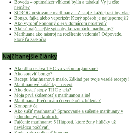
Boveda – optimalizér vlhkosti bylín a tabaku! Vy ju ešte
nemáte?
SCROG pestovanie marihuany – Získaj z každej rastliny viac
Bongo, fajka alebo vaporizér: Ktorý spôsob je najúspornejší?
Ako vyrobiť konopný olej v domácom prostredí?
Aké sú najčastejšie spôsoby konzumácie marihuany?
Marihuana ako nástroj na rozšírenie vedomia? Odpovede,
ktoré ťa zaskočia
Najčítanejšie články
Ako dlho ostáva THC vo vašom organizme?
Ako spraviť bongo?
Recept: Marihuanové maslo. Základ pre tvoje veselé recepty!
Marihuanové koláčiky – recept
Ako dostať stopy THC z tela?
Moja prvá skúsenosť s marihuanou a iné
Marihuana: Prečo mám červené oči z húlenia?
Konopný čaj
Ako sušiť marihuanu? Spracovanie a sušenie marihuany v
jednoduchých krokoch.
Fajčenie marihuany: 5 Hlúpostí, ktoré ženy húličky už
nevládzu počúvať!
Kedy a ako polievať konope