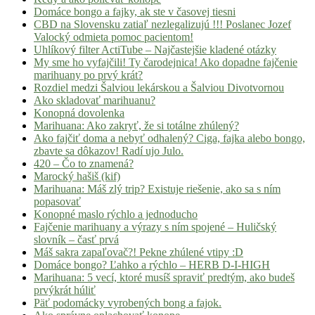
Domáce bongo a fajky, ak ste v časovej tiesni
CBD na Slovensku zatiaľ nezlegalizujú !!! Poslanec Jozef
Valocký odmieta pomoc pacientom!
Uhlíkový filter ActiTube – Najčastejšie kladené otázky
My sme ho vyfajčili! Ty čarodejnica! Ako dopadne fajčenie
marihuany po prvý krát?
Rozdiel medzi Šalviou lekárskou a Šalviou Divotvornou
Ako skladovať marihuanu?
Konopná dovolenka
Marihuana: Ako zakryť, že si totálne zhúlený?
Ako fajčiť doma a nebyť odhalený? Ciga, fajka alebo bongo,
zbavte sa dôkazov! Radí ujo Julo.
420 – Čo to znamená?
Marocký hašiš (kif)
Marihuana: Máš zlý trip? Existuje riešenie, ako sa s ním
popasovať
Konopné maslo rýchlo a jednoducho
Fajčenie marihuany a výrazy s ním spojené – Huličský
slovník – časť prvá
Máš sakra zapaľovač?! Pekne zhúlené vtipy :D
Domáce bongo? Ľahko a rýchlo – HERB D-I-HIGH
Marihuana: 5 vecí, ktoré musíš spraviť predtým, ako budeš
prvýkrát húliť
Päť podomácky vyrobených bong a fajok.