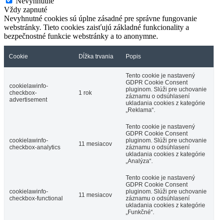
Nevyhnutné
Vždy zapnuté
Nevyhnutné cookies sú úplne zásadné pre správne fungovanie
webstránky. Tieto cookies zaisťujú základné funkcionality a
bezpečnostné funkcie webstránky a to anonymne.
Cookie
Dĺžka trvania
Popis
Tento cookie je nastavený
GDPR Cookie Consent
cookielawinfo-
pluginom. Slúži pre uchovanie
checkbox-
1 rok
záznamu o odsúhlasení
advertisement
ukladania cookies z kategórie
„Reklama“.
Tento cookie je nastavený
GDPR Cookie Consent
cookielawinfo-
pluginom. Slúži pre uchovanie
11 mesiacov
checkbox-analytics
záznamu o odsúhlasení
ukladania cookies z kategórie
„Analýza“.
Tento cookie je nastavený
GDPR Cookie Consent
cookielawinfo-
pluginom. Slúži pre uchovanie
11 mesiacov
checkbox-functional
záznamu o odsúhlasení
ukladania cookies z kategórie
„Funkčné“.