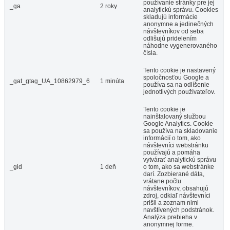
používanie stránky pre jej
_ga
2 roky
analytickú správu. Cookies
skladujú informácie
anonymne a jedinečných
návštevníkov od seba
odlišujú pridelením
náhodne vygenerovaného
čísla.
Tento cookie je nastavený
spoločnosťou Google a
_gat_gtag_UA_10862979_6
1 minúta
používa sa na odlíšenie
jednotlivých používateľov.
Tento cookie je
nainštalovaný službou
Google Analytics. Cookie
sa používa na skladovanie
informácií o tom, ako
návštevníci webstránku
používajú a pomáha
vytvárať analytickú správu
_gid
1 deň
o tom, ako sa webstránke
darí. Zozbierané dáta,
vrátane počtu
návštevníkov, obsahujú
zdroj, odkiaľ návštevníci
prišli a zoznam nimi
navštívených podstránok.
Analýza prebieha v
anonymnej forme.