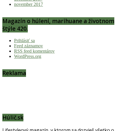
november 2017
Magazín o húlení, marihuane a životnom
štýle 420.
Prihlásiť sa
Feed záznamov
RSS feed komentárov
WordPress.org
Reklama
Húlič.sk
Lifestyleový magazín, v ktorom sa dozvieš všetko o