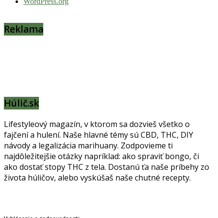
WordPress.org
Reklama
Húlič.sk
Lifestyleový magazín, v ktorom sa dozvieš všetko o
fajčení a hulení. Naše hlavné témy sú CBD, THC, DIY
návody a legalizácia marihuany. Zodpovieme ti
najdôležitejšie otázky napríklad: ako spraviť bongo, či
ako dostať stopy THC z tela. Dostanú ťa naše príbehy zo
života húličov, alebo vyskúšaš naše chutné recepty.
Prinášame horúce novinky na tieto témy.