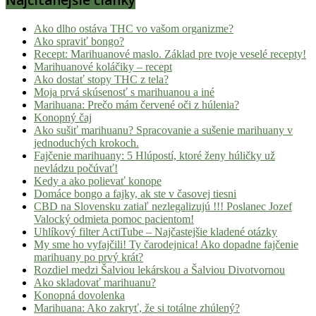
Ako dlho ostáva THC vo vašom organizme?
Ako spraviť bongo?
Recept: Marihuanové maslo. Základ pre tvoje veselé recepty!
Marihuanové koláčiky – recept
Ako dostať stopy THC z tela?
Moja prvá skúsenosť s marihuanou a iné
Marihuana: Prečo mám červené oči z húlenia?
Konopný čaj
Ako sušiť marihuanu? Spracovanie a sušenie marihuany v
jednoduchých krokoch.
Fajčenie marihuany: 5 Hlúpostí, ktoré ženy húličky už
nevládzu počúvať!
Kedy a ako polievať konope
Domáce bongo a fajky, ak ste v časovej tiesni
CBD na Slovensku zatiaľ nezlegalizujú !!! Poslanec Jozef
Valocký odmieta pomoc pacientom!
Uhlíkový filter ActiTube – Najčastejšie kladené otázky
My sme ho vyfajčili! Ty čarodejnica! Ako dopadne fajčenie
marihuany po prvý krát?
Rozdiel medzi Šalviou lekárskou a Šalviou Divotvornou
Ako skladovať marihuanu?
Konopná dovolenka
Marihuana: Ako zakryť, že si totálne zhúlený?