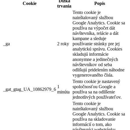
Dĺžka
Cookie
Popis
trvania
Tento cookie je
nainštalovaný službou
Google Analytics. Cookie sa
používa na výpočet dát
návštevníka, relácie a dát
kampane a sleduje
_ga
2 roky
používanie stránky pre jej
analytickú správu. Cookies
skladujú informácie
anonymne a jedinečných
návštevníkov od seba
odlišujú pridelením náhodne
vygenerovaného čísla.
Tento cookie je nastavený
1
spoločnosťou Google a
_gat_gtag_UA_10862979_6
minúta
používa sa na odlíšenie
jednotlivých používateľov.
Tento cookie je
nainštalovaný službou
Google Analytics. Cookie sa
používa na skladovanie
informácií o tom, ako
návštevníci webstránku