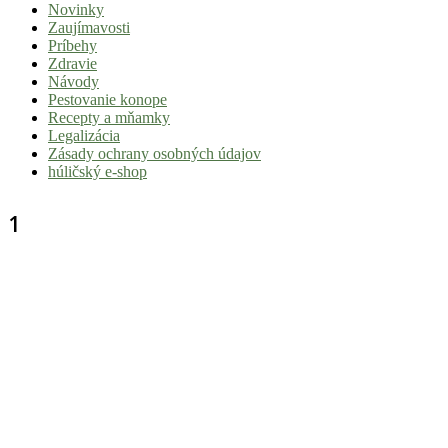
Novinky
|
Zaujímavosti
Tvoj
Príbehy
Zdravie
sprievodca
Návody
svetom
Pestovanie konope
Recepty a mňamky
pohody
Legalizácia
a
Zásady ochrany osobných údajov
húličský e-shop
stoner
kultúry
1
Vitaj
v
komunite,
kde
je
čas
relatívny.
Hulic.sk
prináša
čerstvé