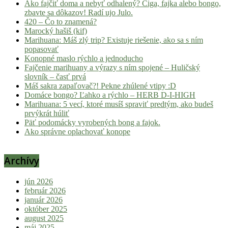
Ako fajčiť doma a nebyť odhalený? Ciga, fajka alebo bongo,
zbavte sa dôkazov! Radí ujo Julo.
420 – Čo to znamená?
Marocký hašiš (kif)
Marihuana: Máš zlý trip? Existuje riešenie, ako sa s ním
popasovať
Konopné maslo rýchlo a jednoducho
Fajčenie marihuany a výrazy s ním spojené – Huličský
slovník – časť prvá
Máš sakra zapaľovač?! Pekne zhúlené vtipy :D
Domáce bongo? Ľahko a rýchlo – HERB D-I-HIGH
Marihuana: 5 vecí, ktoré musíš spraviť predtým, ako budeš
prvýkrát húliť
Päť podomácky vyrobených bong a fajok.
Ako správne oplachovať konope
Archívy
jún 2026
február 2026
január 2026
október 2025
august 2025
máj 2025