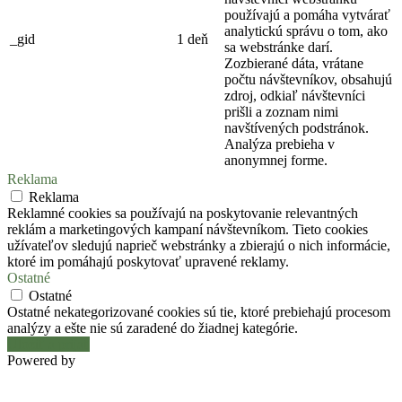
používajú a pomáha vytvárať
analytickú správu o tom, ako
_gid
1 deň
sa webstránke darí.
Zozbierané dáta, vrátane
počtu návštevníkov, obsahujú
zdroj, odkiaľ návštevníci
prišli a zoznam nimi
navštívených podstránok.
Analýza prebieha v
anonymnej forme.
Reklama
Reklama
Reklamné cookies sa používajú na poskytovanie relevantných
reklám a marketingových kampaní návštevníkom. Tieto cookies
užívateľov sledujú naprieč webstránky a zbierajú o nich informácie,
ktoré im pomáhajú poskytovať upravené reklamy.
Ostatné
Ostatné
Ostatné nekategorizované cookies sú tie, ktoré prebiehajú procesom
analýzy a ešte nie sú zaradené do žiadnej kategórie.
Uložiť a prijať
Powered by