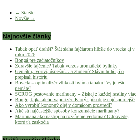
Zdieľaj na Facebooku
Tweetni
novinky
z
← Staršie
Novšie →
konopnej
scény,
najlepší
Najnovšie články
chill-
out,
Tabak opäť drahší? Štát siaha fajčiarom hlbšie do vrecka aj v
stoner
roku 2026
tipy
Bongá pre začiatočníkov
Zdravšie fajčenie? Tabak verzus aromatické bylinky
a
Geniálni, tvoriví, úspešní… a zhulení? Slávni huliči, čo
lifestyle.
prepísali históriu
Klikni
Boveda – optimalizér vlhkosti bylín a tabaku! Vy ju ešte
a
nemáte?
SCROG pestovanie marihuany – Získaj z každej rastliny viac
nalaď
Bongo, fajka alebo vaporizér: Ktorý spôsob je najúspornejší?
sa
Ako vyrobiť konopný olej v domácom prostredí?
na
Aké sú najčastejšie spôsoby konzumácie marihuany?
pohodu.
Marihuana ako nástroj na rozšírenie vedomia? Odpovede,
ktoré ťa zaskočia
Najčítanejšie články