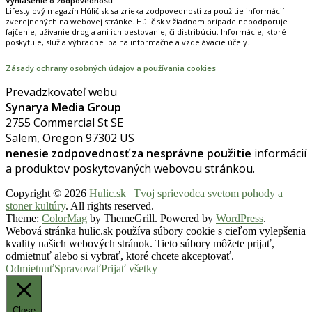
Vyhlásenie o zodpovednosti:
Lifestylový magazín Húlič.sk sa zrieka zodpovednosti za použitie informácií
zverejnených na webovej stránke. Húlič.sk v žiadnom prípade nepodporuje
fajčenie, užívanie drog a ani ich pestovanie, či distribúciu. Informácie, ktoré
poskytuje, slúžia výhradne iba na informačné a vzdelávacie účely.
Zásady ochrany osobných údajov a používania cookies
Prevadzkovateľ webu
Synarya Media Group
2755 Commercial St SE
Salem, Oregon 97302 US
nenesie zodpovednosť za nesprávne použitie
informácií
a produktov poskytovaných webovou stránkou.
Copyright © 2026
Hulic.sk | Tvoj sprievodca svetom pohody a
stoner kultúry
. All rights reserved.
Theme:
ColorMag
by ThemeGrill. Powered by
WordPress
.
Webová stránka hulic.sk používa súbory cookie s cieľom vylepšenia
kvality našich webových stránok. Tieto súbory môžete prijať,
odmietnuť alebo si vybrať, ktoré chcete akceptovať.
Odmietnuť
Spravovať
Prijať všetky
Close