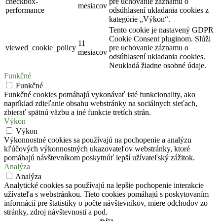
checkbox-
pre uchovanie záznamu o
mesiacov
performance
odsúhlasení ukladania cookies z
kategórie „Výkon“.
Tento cookie je nastavený GDPR
Cookie Consent pluginom. Slúži
11
viewed_cookie_policy
pre uchovanie záznamu o
mesiacov
odsúhlasení ukladania cookies.
Neukladá žiadne osobné údaje.
Funkčné
Funkčné
Funkčné cookies pomáhajú vykonávať isté funkcionality, ako
napríklad zdieľanie obsahu webstránky na sociálnych sieťach,
zbierať spätnú väzbu a iné funkcie tretích strán.
Výkon
Výkon
Výkonnostné cookies sa používajú na pochopenie a analýzu
kľúčových výkonnostných ukazovateľov webstránky, ktoré
pomáhajú návštevníkom poskytnúť lepší užívateľský zážitok.
Analýza
Analýza
Analytické cookies sa používajú na lepšie pochopenie interakcie
užívateľa s webstránkou. Tieto cookies pomáhajú s poskytovaním
informácií pre štatistiky o počte návštevníkov, miere odchodov zo
stránky, zdroj návštevnosti a pod.