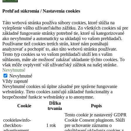
Prehľad súkromia / Nastavenia cookies
Táto webová stránka používa súbory cookies, ktoré slúžia na
vylepšenie vášho užívateľského zážitku. Zo všetkých cookies sú pre
základné fungovanie stránky potrebné tie, ktoré sú kategorizované
ako nevyhnutné a automaticky sa ukladajú vo vašom prehliadači.
Používame tiež cookies tretích strán, ktoré nám pomáhajú
analyzovať a pochopiť to, ako túto webovú stránku používate.
Tento typ cookies sa vo vašom prehliadači uloží len s vašim
súhlasom, máte ale možnosť zakázať ukladanie týchto cookies. To
však môže ovplyvniť váš užívateľský zážitok na našej stránke.
Nevyhnutné
Nevyhnutné
Vždy zapnuté
Nevyhnutné cookies sú úplne zásadné pre správne fungovanie
webstránky. Tieto cookies zaisťujú základné funkcionality a
bezpečnostné funkcie webstránky a to anonymne.
Dĺžka
Cookie
Popis
trvania
Tento cookie je nastavený GDPR
cookielawinfo-
Cookie Consent pluginom. Slúži
checkbox-
1 rok
pre uchovanie záznamu o
advertisement
odsúhlasení ukladania cookies z