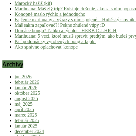
Marocký hašiš (kif)
Marihuana: Máš zlý trip? Existuje riešenie, ako sa s ním popas
Konopné maslo rýchlo a jednoducho
Fajčenie marihuany a výrazy s ním spojené – Huličský slovník 
Máš sakra zapaľovač?! Pekne zhúlené vtipy :D
Domáce bongo? Ľahko a rýchlo – HERB D-I-HIGH
Marihuana: 5 vecí, ktoré musíš spraviť predtým, ako budeš prvý
Päť podomácky vyrobených bong a fajok.
Ako správne oplachovať konope
Archívy
jún 2026
február 2026
január 2026
október 2025
august 2025
máj 2025
apríl 2025
marec 2025
február 2025
január 2025
december 2024