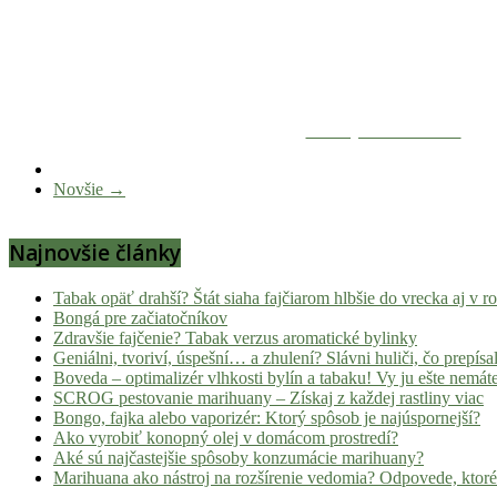
Zdieľaj na Facebooku
Novšie →
Najnovšie články
Tabak opäť drahší? Štát siaha fajčiarom hlbšie do vrecka aj v 
Bongá pre začiatočníkov
Zdravšie fajčenie? Tabak verzus aromatické bylinky
Geniálni, tvoriví, úspešní… a zhulení? Slávni huliči, čo prepísal
Boveda – optimalizér vlhkosti bylín a tabaku! Vy ju ešte nemát
SCROG pestovanie marihuany – Získaj z každej rastliny viac
Bongo, fajka alebo vaporizér: Ktorý spôsob je najúspornejší?
Ako vyrobiť konopný olej v domácom prostredí?
Aké sú najčastejšie spôsoby konzumácie marihuany?
Marihuana ako nástroj na rozšírenie vedomia? Odpovede, ktoré