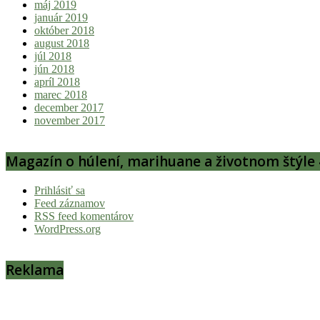
máj 2019
január 2019
október 2018
august 2018
júl 2018
jún 2018
apríl 2018
marec 2018
december 2017
november 2017
Magazín o húlení, marihuane a životnom štýle 
Prihlásiť sa
Feed záznamov
RSS feed komentárov
WordPress.org
Reklama