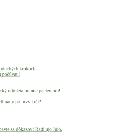
noduchých krokoch.
u počúvať!
locký odmieta pomoc pacientom!
rihuany po prvý krát?
avte sa dôkazov! Radí ujo Julo.