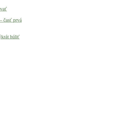
ovať
– časť prvá
krát húliť