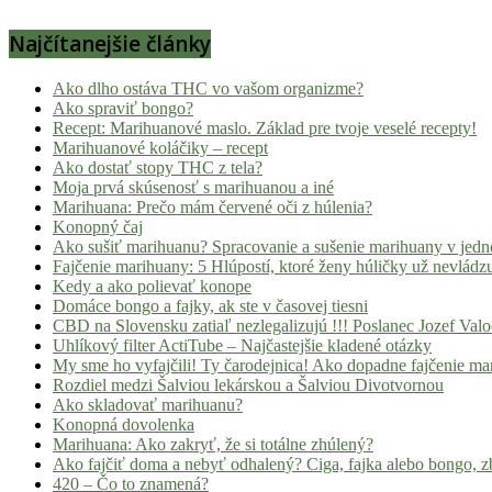
Najčítanejšie články
Ako dlho ostáva THC vo vašom organizme?
Ako spraviť bongo?
Recept: Marihuanové maslo. Základ pre tvoje veselé recepty!
Marihuanové koláčiky – recept
Ako dostať stopy THC z tela?
Moja prvá skúsenosť s marihuanou a iné
Marihuana: Prečo mám červené oči z húlenia?
Konopný čaj
Ako sušiť marihuanu? Spracovanie a sušenie marihuany v jed
Fajčenie marihuany: 5 Hlúpostí, ktoré ženy húličky už nevládz
Kedy a ako polievať konope
Domáce bongo a fajky, ak ste v časovej tiesni
CBD na Slovensku zatiaľ nezlegalizujú !!! Poslanec Jozef Va
Uhlíkový filter ActiTube – Najčastejšie kladené otázky
My sme ho vyfajčili! Ty čarodejnica! Ako dopadne fajčenie ma
Rozdiel medzi Šalviou lekárskou a Šalviou Divotvornou
Ako skladovať marihuanu?
Konopná dovolenka
Marihuana: Ako zakryť, že si totálne zhúlený?
Ako fajčiť doma a nebyť odhalený? Ciga, fajka alebo bongo, zb
420 – Čo to znamená?