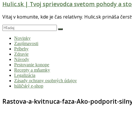
Hulic.sk | Tvoj sprievodca svetom pohody a sto
Vitaj v komunite, kde je čas relatívny. Hulic.sk prináša čers
Novinky
Zaujímavosti
Príbehy
Zdravie
Návody
Pestovanie konope
Recepty a mňamky
Legalizácia
Zásady ochrany osobných údajov
húličský e-shop
Rastova-a-kvitnuca-faza-Ako-podporit-silny