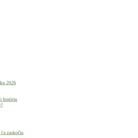
roku 2026
i históriu
e?
 ťa zaskočia