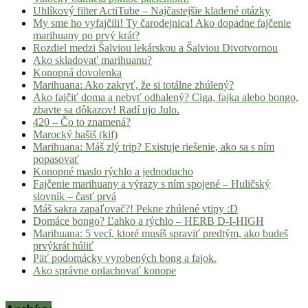
Uhlíkový filter ActiTube – Najčastejšie kladené otázky
My sme ho vyfajčili! Ty čarodejnica! Ako dopadne fajčenie
marihuany po prvý krát?
Rozdiel medzi Šalviou lekárskou a Šalviou Divotvornou
Ako skladovať marihuanu?
Konopná dovolenka
Marihuana: Ako zakryť, že si totálne zhúlený?
Ako fajčiť doma a nebyť odhalený? Ciga, fajka alebo bongo,
zbavte sa dôkazov! Radí ujo Julo.
420 – Čo to znamená?
Marocký hašiš (kif)
Marihuana: Máš zlý trip? Existuje riešenie, ako sa s ním
popasovať
Konopné maslo rýchlo a jednoducho
Fajčenie marihuany a výrazy s ním spojené – Huličský
slovník – časť prvá
Máš sakra zapaľovač?! Pekne zhúlené vtipy :D
Domáce bongo? Ľahko a rýchlo – HERB D-I-HIGH
Marihuana: 5 vecí, ktoré musíš spraviť predtým, ako budeš
prvýkrát húliť
Päť podomácky vyrobených bong a fajok.
Ako správne oplachovať konope