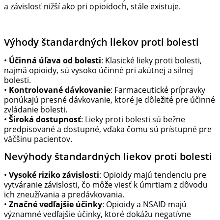
a závislosť nižší ako pri opioidoch, stále existuje.
Výhody štandardných liekov proti bolesti
•
Účinná úľava od bolesti
: Klasické lieky proti bolesti,
najmä opioidy, sú vysoko účinné pri akútnej a silnej
bolesti.
•
Kontrolované dávkovanie
: Farmaceutické prípravky
ponúkajú presné dávkovanie, ktoré je dôležité pre účinné
zvládanie bolesti.
•
Široká dostupnosť
: Lieky proti bolesti sú bežne
predpisované a dostupné, vďaka čomu sú prístupné pre
väčšinu pacientov.
Nevýhody štandardných liekov proti bolesti
•
Vysoké riziko závislosti
: Opioidy majú tendenciu pre
vytváranie závislosti, čo môže viesť k úmrtiam z dôvodu
ich zneužívania a predávkovania.
•
Značné vedľajšie účinky
: Opioidy a NSAID majú
významné vedľajšie účinky, ktoré dokážu negatívne