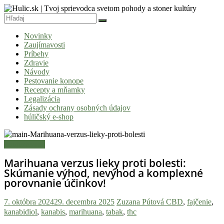
Skip
to
content
Hulic.sk
Novinky
|
Zaujímavosti
Tvoj
Príbehy
Zdravie
sprievodca
Návody
svetom
Pestovanie konope
Recepty a mňamky
pohody
Legalizácia
a
Zásady ochrany osobných údajov
húličský e-shop
stoner
kultúry
Zaujímavosti
Vitaj
Marihuana verzus lieky proti bolesti:
v
Skúmanie výhod, nevýhod a komplexné
komunite,
porovnanie účinkov!
kde
je
7. októbra 2024
29. decembra 2025
Zuzana Pútová
CBD
,
fajčenie
,
čas
kanabidiol
,
kanabis
,
marihuana
,
tabak
,
thc
relatívny.