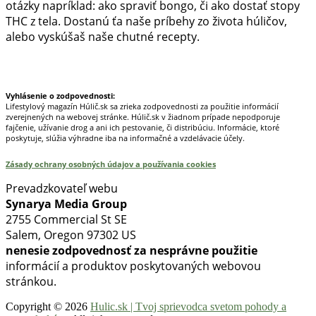
otázky napríklad: ako spraviť bongo, či ako dostať stopy
THC z tela. Dostanú ťa naše príbehy zo života húličov,
alebo vyskúšaš naše chutné recepty.
Prinášame horúce novinky na tieto témy.
Vyhlásenie o zodpovednosti:
Lifestylový magazín Húlič.sk sa zrieka zodpovednosti za použitie informácií
zverejnených na webovej stránke. Húlič.sk v žiadnom prípade nepodporuje
fajčenie, užívanie drog a ani ich pestovanie, či distribúciu. Informácie, ktoré
poskytuje, slúžia výhradne iba na informačné a vzdelávacie účely.
Zásady ochrany osobných údajov a používania cookies
Prevadzkovateľ webu
Synarya Media Group
2755 Commercial St SE
Salem, Oregon 97302 US
nenesie zodpovednosť za nesprávne použitie
informácií a produktov poskytovaných webovou
stránkou.
Copyright © 2026
Hulic.sk | Tvoj sprievodca svetom pohody a