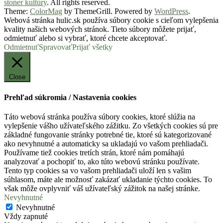
stoner kultúry
. All rights reserved.
Theme:
ColorMag
by ThemeGrill. Powered by
WordPress
.
Webová stránka hulic.sk používa súbory cookie s cieľom vylepšenia
kvality našich webových stránok. Tieto súbory môžete prijať,
odmietnuť alebo si vybrať, ktoré chcete akceptovať.
Odmietnuť
Spravovať
Prijať všetky
Close
Prehľad súkromia / Nastavenia cookies
Táto webová stránka používa súbory cookies, ktoré slúžia na
vylepšenie vášho užívateľského zážitku. Zo všetkých cookies sú pre
základné fungovanie stránky potrebné tie, ktoré sú kategorizované
ako nevyhnutné a automaticky sa ukladajú vo vašom prehliadači.
Používame tiež cookies tretích strán, ktoré nám pomáhajú
analyzovať a pochopiť to, ako túto webovú stránku používate.
Tento typ cookies sa vo vašom prehliadači uloží len s vašim
súhlasom, máte ale možnosť zakázať ukladanie týchto cookies. To
však môže ovplyvniť váš užívateľský zážitok na našej stránke.
Nevyhnutné
Nevyhnutné
Vždy zapnuté