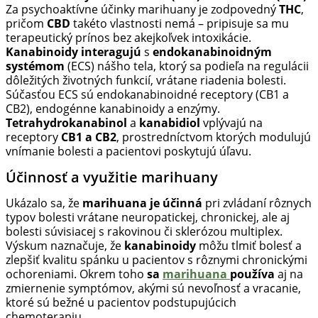
Za psychoaktívne účinky marihuany je zodpovedný
THC
,
pričom
CBD
takéto vlastnosti nemá – pripisuje sa mu
terapeutický prínos bez akejkoľvek intoxikácie.
Kanabinoidy interagujú
s
endokanabinoidným
systémom
(ECS) nášho tela, ktorý sa podieľa na regulácii
dôležitých životných funkcií, vrátane riadenia bolesti.
Súčasťou ECS sú endokanabinoidné receptory (CB1 a
CB2), endogénne kanabinoidy a enzýmy.
Tetrahydrokanabinol
a
kanabidiol
vplývajú na
receptory
CB1 a CB2
, prostredníctvom ktorých modulujú
vnímanie bolesti a pacientovi poskytujú úľavu.
Účinnosť a využitie marihuany
Ukázalo sa, že
marihuana je účinná
pri zvládaní rôznych
typov bolesti vrátane neuropatickej, chronickej, ale aj
bolesti súvisiacej s rakovinou či sklerózou multiplex.
Výskum naznačuje, že
kanabinoidy
môžu tlmiť bolesť a
zlepšiť kvalitu spánku u pacientov s rôznymi chronickými
ochoreniami. Okrem toho
sa
marihuana
používa
aj na
zmiernenie symptómov, akými sú nevoľnosť a vracanie,
ktoré sú bežné u pacientov podstupujúcich
chemoterapiu.