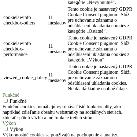
kategórie „Nevyhnutné“.
Tento cookie je nastavený GDPR
Cookie Consent pluginom. Slúži
cookielawinfo-
11
pre uchovanie záznamu o
checkbox-others
mesiacov
odsúhlasení ukladania cookies z
kategórie „Ostatné“.
Tento cookie je nastavený GDPR
cookielawinfo-
Cookie Consent pluginom. Slúži
11
checkbox-
pre uchovanie záznamu o
mesiacov
performance
odsúhlasení ukladania cookies z
kategórie „Výkon“.
Tento cookie je nastavený GDPR
Cookie Consent pluginom. Slúži
11
viewed_cookie_policy
pre uchovanie záznamu o
mesiacov
odsúhlasení ukladania cookies.
Neukladá žiadne osobné údaje.
Funkčné
Funkčné
Funkčné cookies pomáhajú vykonávať isté funkcionality, ako
napríklad zdieľanie obsahu webstránky na sociálnych sieťach,
zbierať spätnú väzbu a iné funkcie tretích strán.
Výkon
Výkon
Výkonnostné cookies sa používajú na pochopenie a analýzu