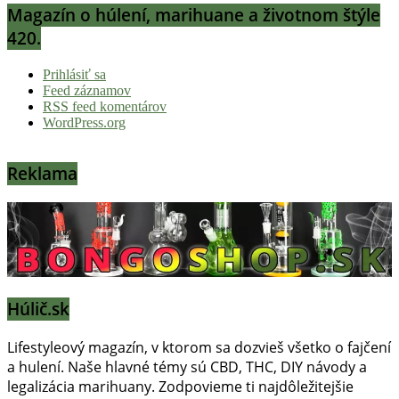
Magazín o húlení, marihuane a životnom štýle
420.
Prihlásiť sa
Feed záznamov
RSS feed komentárov
WordPress.org
Reklama
Húlič.sk
Lifestyleový magazín, v ktorom sa dozvieš všetko o fajčení
a hulení. Naše hlavné témy sú CBD, THC, DIY návody a
legalizácia marihuany. Zodpovieme ti najdôležitejšie