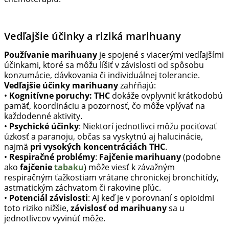
Vedľajšie účinky a riziká marihuany
Používanie marihuany
je spojené s viacerými vedľajšími
účinkami, ktoré sa môžu líšiť v závislosti od spôsobu
konzumácie, dávkovania či individuálnej tolerancie.
Vedľajšie účinky marihuany
zahŕňajú:
•
Kognitívne poruchy:
THC
dokáže ovplyvniť krátkodobú
pamäť, koordináciu a pozornosť, čo môže vplývať na
každodenné aktivity.
•
Psychické účinky
: Niektorí jednotlivci môžu pociťovať
úzkosť a paranoju, občas sa vyskytnú aj halucinácie,
najmä
pri vysokých koncentráciách THC
.
•
Respiračné problémy
:
Fajčenie marihuany
(podobne
ako
fajčenie
tabaku
) môže viesť k závažným
respiračným ťažkostiam vrátane chronickej bronchitídy,
astmatickým záchvatom či rakovine pľúc.
•
Potenciál závislosti
: Aj keď je v porovnaní s opioidmi
toto riziko nižšie,
závislosť od marihuany
sa u
jednotlivcov vyvinúť môže.