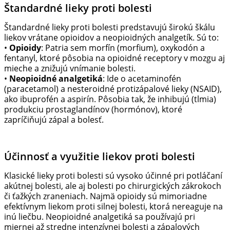
Štandardné lieky proti bolesti
Štandardné lieky proti bolesti predstavujú širokú škálu
liekov vrátane opioidov a neopioidných analgetík. Sú to:
•
Opioidy
: Patria sem morfín (morfium), oxykodón a
fentanyl, ktoré pôsobia na opioidné receptory v mozgu aj
mieche a znižujú vnímanie bolesti.
•
Neopioidné analgetiká
: Ide o acetaminofén
(paracetamol) a nesteroidné protizápalové lieky (NSAID),
ako ibuprofén a aspirín. Pôsobia tak, že inhibujú (tlmia)
produkciu prostaglandínov (hormónov), ktoré
zapríčiňujú zápal a bolesť.
Účinnosť a využitie liekov proti bolesti
Klasické lieky proti bolesti sú vysoko účinné pri potláčaní
akútnej bolesti, ale aj bolesti po chirurgických zákrokoch
či ťažkých zraneniach. Najmä opioidy sú mimoriadne
efektívnym liekom proti silnej bolesti, ktorá nereaguje na
inú liečbu. Neopioidné analgetiká sa používajú pri
miernej až stredne intenzívnej bolesti a zápalových