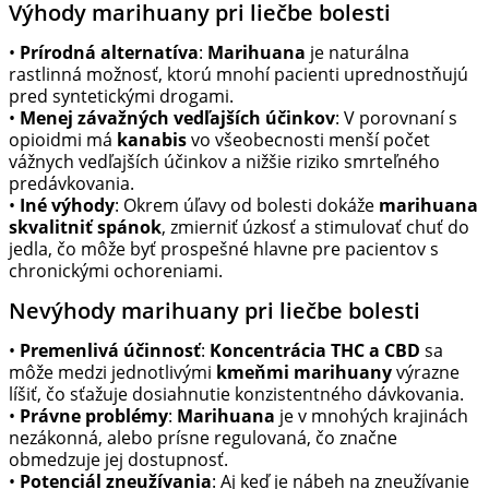
Výhody marihuany pri liečbe bolesti
•
Prírodná alternatíva
:
Marihuana
je naturálna
rastlinná možnosť, ktorú mnohí pacienti uprednostňujú
pred syntetickými drogami.
•
Menej závažných vedľajších účinkov
: V porovnaní s
opioidmi má
kanabis
vo všeobecnosti menší počet
vážnych vedľajších účinkov a nižšie riziko smrteľného
predávkovania.
•
Iné výhody
: Okrem úľavy od bolesti dokáže
marihuana
skvalitniť spánok
, zmierniť úzkosť a stimulovať chuť do
jedla, čo môže byť prospešné hlavne pre pacientov s
chronickými ochoreniami.
Nevýhody marihuany pri liečbe bolesti
•
Premenlivá účinnosť
:
Koncentrácia THC a CBD
sa
môže medzi jednotlivými
kmeňmi marihuany
výrazne
líšiť, čo sťažuje dosiahnutie konzistentného dávkovania.
•
Právne problémy
:
Marihuana
je v mnohých krajinách
nezákonná, alebo prísne regulovaná, čo značne
obmedzuje jej dostupnosť.
•
Potenciál zneužívania
: Aj keď je nábeh na zneužívanie