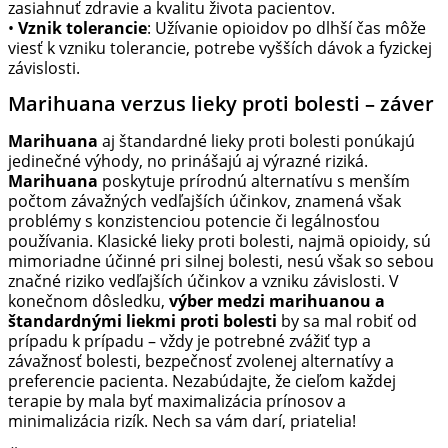
zasiahnuť zdravie a kvalitu života pacientov.
•
Vznik tolerancie
: Užívanie opioidov po dlhší čas môže
viesť k vzniku tolerancie, potrebe vyšších dávok a fyzickej
závislosti.
Marihuana verzus lieky proti bolesti – záver
Marihuana
aj štandardné lieky proti bolesti ponúkajú
jedinečné výhody, no prinášajú aj výrazné riziká.
Marihuana
poskytuje prírodnú alternatívu s menším
počtom závažných vedľajších účinkov, znamená však
problémy s konzistenciou potencie či legálnosťou
používania. Klasické lieky proti bolesti, najmä opioidy, sú
mimoriadne účinné pri silnej bolesti, nesú však so sebou
značné riziko vedľajších účinkov a vzniku závislosti. V
konečnom dôsledku,
výber medzi marihuanou a
štandardnými liekmi proti bolesti
by sa mal robiť od
prípadu k prípadu – vždy je potrebné zvážiť typ a
závažnosť bolesti, bezpečnosť zvolenej alternatívy a
preferencie pacienta. Nezabúdajte, že cieľom každej
terapie by mala byť maximalizácia prínosov a
minimalizácia rizík. Nech sa vám darí, priatelia!