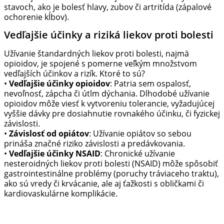
stavoch, ako je bolesť hlavy, zubov či artritída (zápalové
ochorenie kĺbov).
Vedľajšie účinky a riziká liekov proti bolesti
Užívanie štandardných liekov proti bolesti, najmä
opioidov, je spojené s pomerne veľkým množstvom
vedľajších účinkov a rizík. Ktoré to sú?
•
Vedľajšie účinky opioidov
: Patria sem ospalosť,
nevoľnosť, zápcha či útlm dýchania. Dlhodobé užívanie
opioidov môže viesť k vytvoreniu tolerancie, vyžadujúcej
vyššie dávky pre dosiahnutie rovnakého účinku, či fyzickej
závislosti.
•
Závislosť od opiátov
: Užívanie opiátov so sebou
prináša značné riziko závislosti a predávkovania.
•
Vedľajšie účinky NSAID
: Chronické užívanie
nesteroidných liekov proti bolesti (NSAID) môže spôsobiť
gastrointestinálne problémy (poruchy tráviaceho traktu),
ako sú vredy či krvácanie, ale aj ťažkosti s obličkami či
kardiovaskulárne komplikácie.