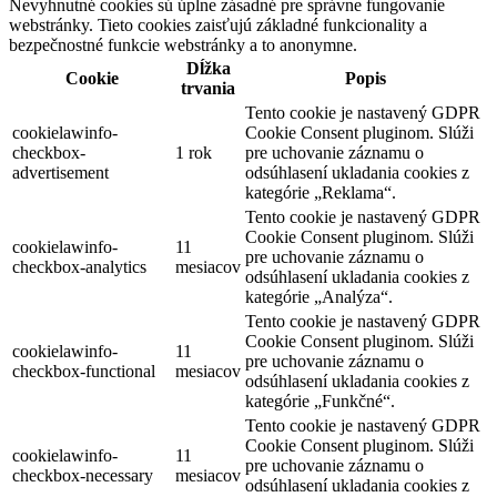
Nevyhnutné cookies sú úplne zásadné pre správne fungovanie
webstránky. Tieto cookies zaisťujú základné funkcionality a
bezpečnostné funkcie webstránky a to anonymne.
Dĺžka
Cookie
Popis
trvania
Tento cookie je nastavený GDPR
cookielawinfo-
Cookie Consent pluginom. Slúži
checkbox-
1 rok
pre uchovanie záznamu o
advertisement
odsúhlasení ukladania cookies z
kategórie „Reklama“.
Tento cookie je nastavený GDPR
Cookie Consent pluginom. Slúži
cookielawinfo-
11
pre uchovanie záznamu o
checkbox-analytics
mesiacov
odsúhlasení ukladania cookies z
kategórie „Analýza“.
Tento cookie je nastavený GDPR
Cookie Consent pluginom. Slúži
cookielawinfo-
11
pre uchovanie záznamu o
checkbox-functional
mesiacov
odsúhlasení ukladania cookies z
kategórie „Funkčné“.
Tento cookie je nastavený GDPR
Cookie Consent pluginom. Slúži
cookielawinfo-
11
pre uchovanie záznamu o
checkbox-necessary
mesiacov
odsúhlasení ukladania cookies z