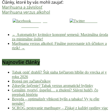
Články, ktoré by vás mohli zaujať:
Marihuana a závislosť
Marihuana verzus alkohol
Zdieľaj na
Tweetni
Facebooku
←
Automaticky kvitnúce konopné semená: Maximálna úroda
za minimálne úsilie!
Marihuana verzus alkohol: Finálne porovnanie ich účinkov a
rizík!
→
Najnovšie články
Tabak opäť drahší? Štát siaha fajčiarom hlbšie do vrecka aj v
roku 2026
Bongá pre začiatočníkov
Zdravšie fajčenie? Tabak verzus aromatické bylinky
Geniálni, tvoriví, úspešní… a zhulení? Slávni huliči, čo
prepísali históriu
Boveda – optimalizér vlhkosti bylín a tabaku! Vy ju ešte
nemáte?
SCROG pestovanie marihuany – Získaj z každej rastliny viac