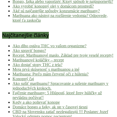
Bongo, fajka alebo vaporizér: Ktorý spôsob je najúspornejší?
Ako vyrobiť konopný olej v domácom prostredí?
Aké sú najčastejšie spôsoby konzumácie marihuany?
Marihuana ako nástroj na rozšírenie vedomia? Odpovede,
ktoré ťa zaskočia
Najčítanejšie články
Ako dlho ostáva THC vo vašom organizme?
Ako spraviť bongo?
Recept: Marihuanové maslo. Základ pre tvoje veselé recepty!
Marihuanové koláčiky – recept
Ako dostať stopy THC z tela?
Moja prvá skúsenosť s marihuanou a iné
Marihuana: Prečo mám červené oči z húlenia?
Konopný čaj
Ako sušiť marihuanu? Spracovanie a sušenie marihuany v
jednoduchých krokoch.
Fajčenie marihuany: 5 Hlúpostí, ktoré ženy húličky už
nevládzu počúvať!
Kedy a ako polievať konope
Domáce bongo a fajky, ak ste v časovej tiesni
CBD na Slovensku zatiaľ nezlegalizujú !!! Poslanec Jozef
Valocký odmieta pomoc pacientom!