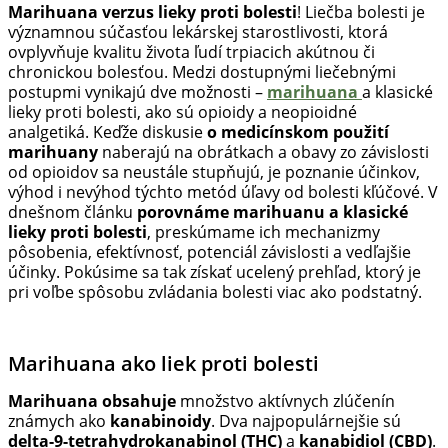
Marihuana verzus lieky proti bolesti
! Liečba bolesti je
Hulic.sk
významnou súčasťou lekárskej starostlivosti, ktorá
prináša
ovplyvňuje kvalitu života ľudí trpiacich akútnou či
čerstvé
chronickou bolesťou. Medzi dostupnými liečebnými
novinky
postupmi vynikajú dve možnosti –
marihuana
a klasické
z
lieky proti bolesti, ako sú opioidy a neopioidné
konopnej
analgetiká. Keďže diskusie
o medicínskom použití
scény,
marihuany
naberajú na obrátkach a obavy zo závislosti
najlepší
od opioidov sa neustále stupňujú, je poznanie účinkov,
chill-
výhod i nevýhod týchto metód úľavy od bolesti kľúčové. V
dnešnom článku
porovnáme marihuanu a klasické
out,
lieky proti bolesti
, preskúmame ich mechanizmy
stoner
pôsobenia, efektívnosť, potenciál závislosti a vedľajšie
tipy
účinky. Pokúsime sa tak získať ucelený prehľad, ktorý je
a
pri voľbe spôsobu zvládania bolesti viac ako podstatný.
lifestyle.
Klikni
a
Marihuana ako liek proti bolesti
nalaď
sa
Marihuana obsahuje
množstvo aktívnych zlúčenín
na
známych ako
kanabinoidy
. Dva najpopulárnejšie sú
pohodu.
delta-9-tetrahydrokanabinol (THC)
a
kanabidiol (CBD)
.