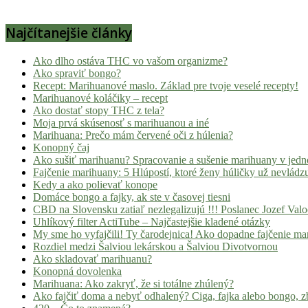
Najčítanejšie články
Ako dlho ostáva THC vo vašom organizme?
Ako spraviť bongo?
Recept: Marihuanové maslo. Základ pre tvoje veselé recepty!
Marihuanové koláčiky – recept
Ako dostať stopy THC z tela?
Moja prvá skúsenosť s marihuanou a iné
Marihuana: Prečo mám červené oči z húlenia?
Konopný čaj
Ako sušiť marihuanu? Spracovanie a sušenie marihuany v jed
Fajčenie marihuany: 5 Hlúpostí, ktoré ženy húličky už nevládz
Kedy a ako polievať konope
Domáce bongo a fajky, ak ste v časovej tiesni
CBD na Slovensku zatiaľ nezlegalizujú !!! Poslanec Jozef Va
Uhlíkový filter ActiTube – Najčastejšie kladené otázky
My sme ho vyfajčili! Ty čarodejnica! Ako dopadne fajčenie ma
Rozdiel medzi Šalviou lekárskou a Šalviou Divotvornou
Ako skladovať marihuanu?
Konopná dovolenka
Marihuana: Ako zakryť, že si totálne zhúlený?
Ako fajčiť doma a nebyť odhalený? Ciga, fajka alebo bongo, zb