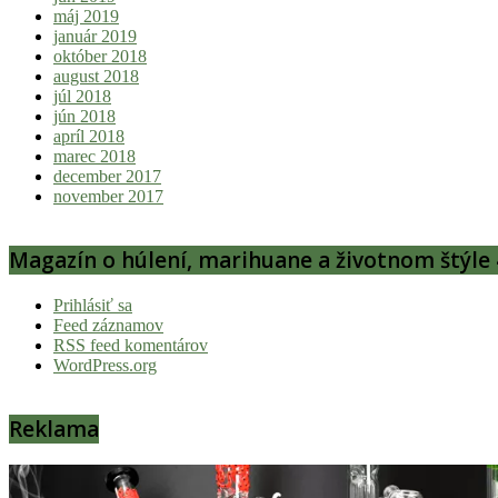
máj 2019
január 2019
október 2018
august 2018
júl 2018
jún 2018
apríl 2018
marec 2018
december 2017
november 2017
Magazín o húlení, marihuane a životnom štýle 
Prihlásiť sa
Feed záznamov
RSS feed komentárov
WordPress.org
Reklama