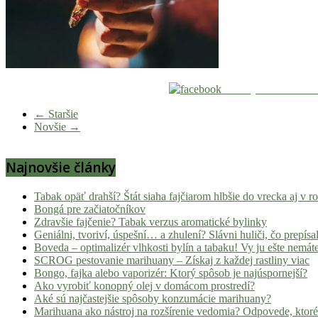
Zdieľaj na Facebook
← Staršie
Novšie →
Najnovšie články
Tabak opäť drahší? Štát siaha fajčiarom hlbšie do vrecka aj v 
Bongá pre začiatočníkov
Zdravšie fajčenie? Tabak verzus aromatické bylinky
Geniálni, tvoriví, úspešní… a zhulení? Slávni huliči, čo prepísal
Boveda – optimalizér vlhkosti bylín a tabaku! Vy ju ešte nemát
SCROG pestovanie marihuany – Získaj z každej rastliny viac
Bongo, fajka alebo vaporizér: Ktorý spôsob je najúspornejší?
Ako vyrobiť konopný olej v domácom prostredí?
Aké sú najčastejšie spôsoby konzumácie marihuany?
Marihuana ako nástroj na rozšírenie vedomia? Odpovede, ktoré