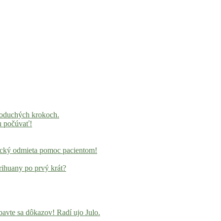
noduchých krokoch.
u počúvať!
locký odmieta pomoc pacientom!
rihuany po prvý krát?
avte sa dôkazov! Radí ujo Julo.