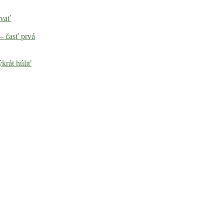
ovať
– časť prvá
krát húliť