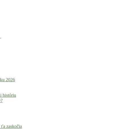
u
roku 2026
i históriu
e?
 ťa zaskočia