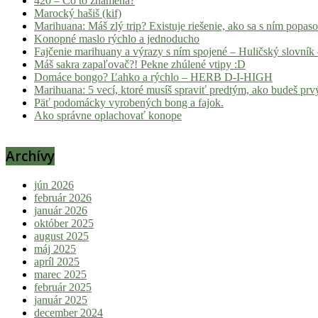
420 – Čo to znamená?
Marocký hašiš (kif)
Marihuana: Máš zlý trip? Existuje riešenie, ako sa s ním popas
Konopné maslo rýchlo a jednoducho
Fajčenie marihuany a výrazy s ním spojené – Huličský slovník 
Máš sakra zapaľovač?! Pekne zhúlené vtipy :D
Domáce bongo? Ľahko a rýchlo – HERB D-I-HIGH
Marihuana: 5 vecí, ktoré musíš spraviť predtým, ako budeš prvý
Päť podomácky vyrobených bong a fajok.
Ako správne oplachovať konope
Archívy
jún 2026
február 2026
január 2026
október 2025
august 2025
máj 2025
apríl 2025
marec 2025
február 2025
január 2025
december 2024