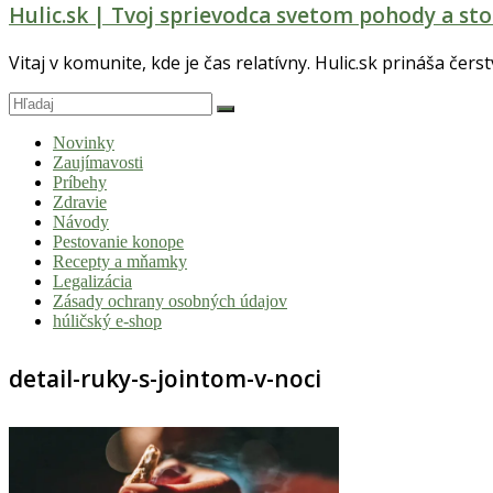
Hulic.sk | Tvoj sprievodca svetom pohody a sto
Vitaj v komunite, kde je čas relatívny. Hulic.sk prináša čers
Novinky
Zaujímavosti
Príbehy
Zdravie
Návody
Pestovanie konope
Recepty a mňamky
Legalizácia
Zásady ochrany osobných údajov
húličský e-shop
detail-ruky-s-jointom-v-noci