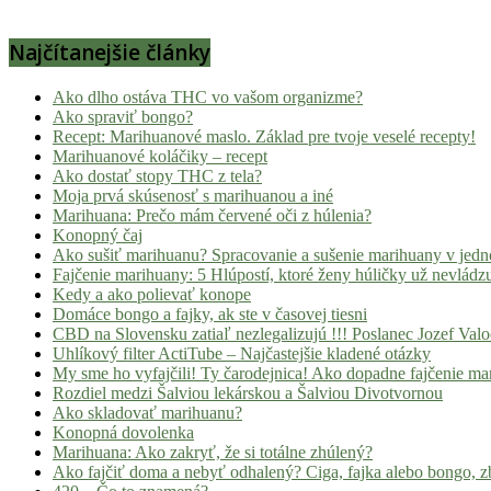
Najčítanejšie články
Ako dlho ostáva THC vo vašom organizme?
Ako spraviť bongo?
Recept: Marihuanové maslo. Základ pre tvoje veselé recepty!
Marihuanové koláčiky – recept
Ako dostať stopy THC z tela?
Moja prvá skúsenosť s marihuanou a iné
Marihuana: Prečo mám červené oči z húlenia?
Konopný čaj
Ako sušiť marihuanu? Spracovanie a sušenie marihuany v jed
Fajčenie marihuany: 5 Hlúpostí, ktoré ženy húličky už nevládz
Kedy a ako polievať konope
Domáce bongo a fajky, ak ste v časovej tiesni
CBD na Slovensku zatiaľ nezlegalizujú !!! Poslanec Jozef Va
Uhlíkový filter ActiTube – Najčastejšie kladené otázky
My sme ho vyfajčili! Ty čarodejnica! Ako dopadne fajčenie ma
Rozdiel medzi Šalviou lekárskou a Šalviou Divotvornou
Ako skladovať marihuanu?
Konopná dovolenka
Marihuana: Ako zakryť, že si totálne zhúlený?
Ako fajčiť doma a nebyť odhalený? Ciga, fajka alebo bongo, zb