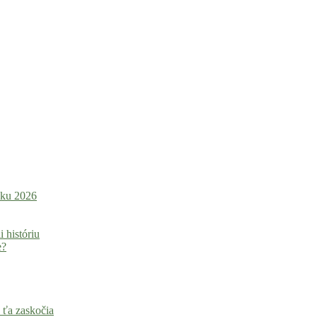
roku 2026
i históriu
e?
 ťa zaskočia