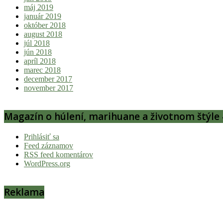
máj 2019
január 2019
október 2018
august 2018
júl 2018
jún 2018
apríl 2018
marec 2018
december 2017
november 2017
Magazín o húlení, marihuane a životnom štýle 
Prihlásiť sa
Feed záznamov
RSS feed komentárov
WordPress.org
Reklama