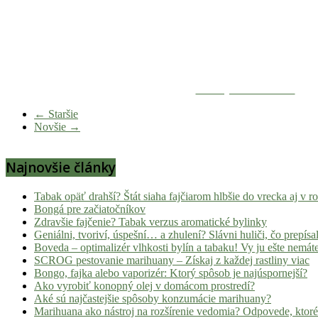
Zdieľaj na Facebooku
← Staršie
Novšie →
Najnovšie články
Tabak opäť drahší? Štát siaha fajčiarom hlbšie do vrecka aj v 
Bongá pre začiatočníkov
Zdravšie fajčenie? Tabak verzus aromatické bylinky
Geniálni, tvoriví, úspešní… a zhulení? Slávni huliči, čo prepísal
Boveda – optimalizér vlhkosti bylín a tabaku! Vy ju ešte nemát
SCROG pestovanie marihuany – Získaj z každej rastliny viac
Bongo, fajka alebo vaporizér: Ktorý spôsob je najúspornejší?
Ako vyrobiť konopný olej v domácom prostredí?
Aké sú najčastejšie spôsoby konzumácie marihuany?
Marihuana ako nástroj na rozšírenie vedomia? Odpovede, ktoré