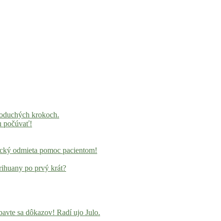
noduchých krokoch.
u počúvať!
locký odmieta pomoc pacientom!
rihuany po prvý krát?
avte sa dôkazov! Radí ujo Julo.