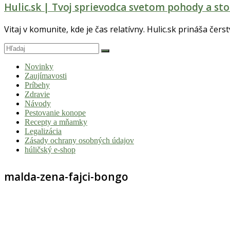
Hulic.sk | Tvoj sprievodca svetom pohody a sto
Vitaj v komunite, kde je čas relatívny. Hulic.sk prináša čers
Novinky
Zaujímavosti
Príbehy
Zdravie
Návody
Pestovanie konope
Recepty a mňamky
Legalizácia
Zásady ochrany osobných údajov
húličský e-shop
malda-zena-fajci-bongo