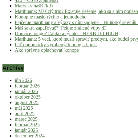
420 – Čo to znamená?
Marocký hašiš (kif)
Marihuana: Máš zlý trip? Existuje riešenie, ako sa s ním popas
Konopné maslo rýchlo a jednoducho
Fajčenie marihuany a výrazy s ním spojené – Huličský slovník 
Máš sakra zapaľovač?! Pekne zhúlené vtipy :D
Domáce bongo? Ľahko a rýchlo – HERB D-I-HIGH
Marihuana: 5 vecí, ktoré musíš spraviť predtým, ako budeš prvý
Päť podomácky vyrobených bong a fajok.
Ako správne oplachovať konope
Archívy
jún 2026
február 2026
január 2026
október 2025
august 2025
máj 2025
apríl 2025
marec 2025
február 2025
január 2025
december 2024