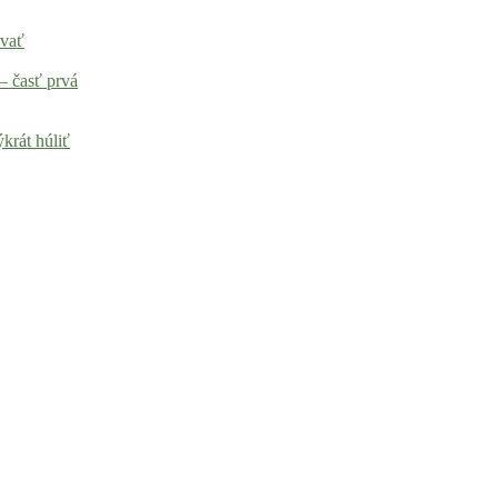
ovať
– časť prvá
krát húliť