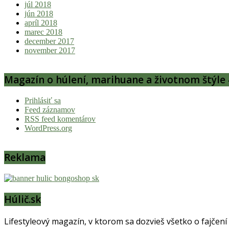
júl 2018
jún 2018
apríl 2018
marec 2018
december 2017
november 2017
Magazín o húlení, marihuane a životnom štýle 
Prihlásiť sa
Feed záznamov
RSS feed komentárov
WordPress.org
Reklama
Húlič.sk
Lifestyleový magazín, v ktorom sa dozvieš všetko o fajčení