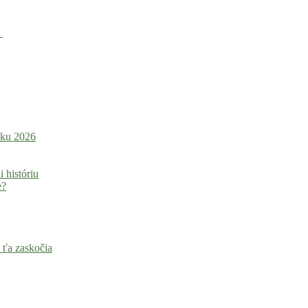
u
roku 2026
i históriu
e?
 ťa zaskočia