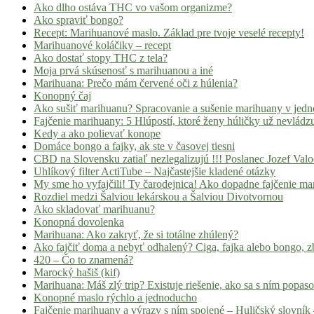
Ako dlho ostáva THC vo vašom organizme?
Ako spraviť bongo?
Recept: Marihuanové maslo. Základ pre tvoje veselé recepty!
Marihuanové koláčiky – recept
Ako dostať stopy THC z tela?
Moja prvá skúsenosť s marihuanou a iné
Marihuana: Prečo mám červené oči z húlenia?
Konopný čaj
Ako sušiť marihuanu? Spracovanie a sušenie marihuany v jed
Fajčenie marihuany: 5 Hlúpostí, ktoré ženy húličky už nevládz
Kedy a ako polievať konope
Domáce bongo a fajky, ak ste v časovej tiesni
CBD na Slovensku zatiaľ nezlegalizujú !!! Poslanec Jozef Va
Uhlíkový filter ActiTube – Najčastejšie kladené otázky
My sme ho vyfajčili! Ty čarodejnica! Ako dopadne fajčenie ma
Rozdiel medzi Šalviou lekárskou a Šalviou Divotvornou
Ako skladovať marihuanu?
Konopná dovolenka
Marihuana: Ako zakryť, že si totálne zhúlený?
Ako fajčiť doma a nebyť odhalený? Ciga, fajka alebo bongo, zb
420 – Čo to znamená?
Marocký hašiš (kif)
Marihuana: Máš zlý trip? Existuje riešenie, ako sa s ním popas
Konopné maslo rýchlo a jednoducho
Fajčenie marihuany a výrazy s ním spojené – Huličský slovník 