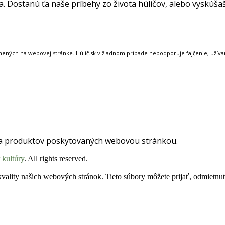
la. Dostanú ťa naše príbehy zo života húličov, alebo vyskúša
nených na webovej stránke. Húlič.sk v žiadnom prípade nepodporuje fajčenie, užívanie
 a produktov poskytovaných webovou stránkou.
 kultúry
. All rights reserved.
vality našich webových stránok. Tieto súbory môžete prijať, odmietnuť 