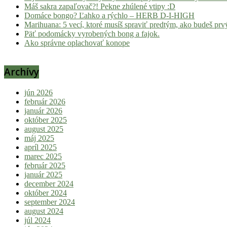
Máš sakra zapaľovač?! Pekne zhúlené vtipy :D
Domáce bongo? Ľahko a rýchlo – HERB D-I-HIGH
Marihuana: 5 vecí, ktoré musíš spraviť predtým, ako budeš prvý
Päť podomácky vyrobených bong a fajok.
Ako správne oplachovať konope
Archívy
jún 2026
február 2026
január 2026
október 2025
august 2025
máj 2025
apríl 2025
marec 2025
február 2025
január 2025
december 2024
október 2024
september 2024
august 2024
júl 2024