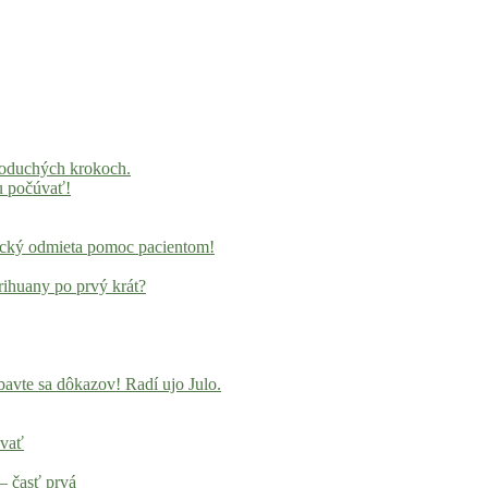
noduchých krokoch.
u počúvať!
locký odmieta pomoc pacientom!
rihuany po prvý krát?
avte sa dôkazov! Radí ujo Julo.
ovať
– časť prvá