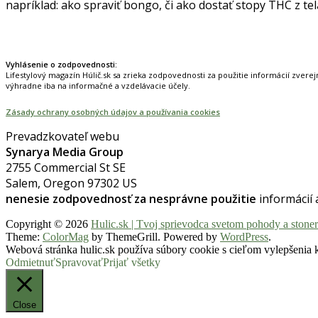
napríklad: ako spraviť bongo, či ako dostať stopy THC z te
Prinášame horúce novinky na tieto témy.
Vyhlásenie o zodpovednosti:
Lifestylový magazín Húlič.sk sa zrieka zodpovednosti za použitie informácií zverej
výhradne iba na informačné a vzdelávacie účely.
Zásady ochrany osobných údajov a používania cookies
Prevadzkovateľ webu
Synarya Media Group
2755 Commercial St SE
Salem, Oregon 97302 US
nenesie zodpovednosť za nesprávne použitie
informácií
Copyright © 2026
Hulic.sk | Tvoj sprievodca svetom pohody a stoner
Theme:
ColorMag
by ThemeGrill. Powered by
WordPress
.
Webová stránka hulic.sk používa súbory cookie s cieľom vylepšenia k
Odmietnuť
Spravovať
Prijať všetky
Close