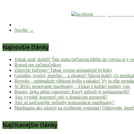
Zdieľaj na Facebook
Novšie →
Najnovšie články
Tabak opäť drahší? Štát siaha fajčiarom hlbšie do vrecka aj v 
Bongá pre začiatočníkov
Zdravšie fajčenie? Tabak verzus aromatické bylinky
Geniálni, tvoriví, úspešní… a zhulení? Slávni huliči, čo prepísal
Boveda – optimalizér vlhkosti bylín a tabaku! Vy ju ešte nemát
SCROG pestovanie marihuany – Získaj z každej rastliny viac
Bongo, fajka alebo vaporizér: Ktorý spôsob je najúspornejší?
Ako vyrobiť konopný olej v domácom prostredí?
Aké sú najčastejšie spôsoby konzumácie marihuany?
Marihuana ako nástroj na rozšírenie vedomia? Odpovede, ktoré
Najčítanejšie články