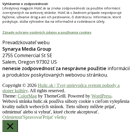
Vyhlásenie o zodpovednosti:
Lifestylový magazín Húlič.sk sa zrieka zodpovednosti za použitie informácií
zverejnených na webovej stránke. Húlič.sk v žiadnom prípade nepodporuje
fajčenie, užívanie drog a ani ich pestovanie, či distribúciu. Informácie, ktoré
poskytuje, slúžia výhradne iba na informačné a vzdelávacie účely.
Zásady ochrany osobných údajov a používania cookies
Prevadzkovateľ webu
Synarya Media Group
2755 Commercial St SE
Salem, Oregon 97302 US
nenesie zodpovednosť za nesprávne použitie
informácií
a produktov poskytovaných webovou stránkou.
Copyright © 2026
Hulic.sk | Tvoj sprievodca svetom pohody a
stoner kultúry
. All rights reserved.
Theme:
ColorMag
by ThemeGrill. Powered by
WordPress
.
Webová stránka hulic.sk používa súbory cookie s cieľom vylepšenia
kvality našich webových stránok. Tieto súbory môžete prijať,
odmietnuť alebo si vybrať, ktoré chcete akceptovať.
Odmietnuť
Spravovať
Prijať všetky