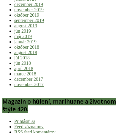
december 2019
november 2019
október 2019
september 2019
august 2019
jún 2019
máj 2019
január 2019
október 2018
august 2018
júl 2018
jún 2018
apríl 2018
marec 2018
december 2017
november 2017
Magazín o húlení, marihuane a životnom
štýle 420.
Prihlásiť sa
Feed záznamov
RSS feed komentárov