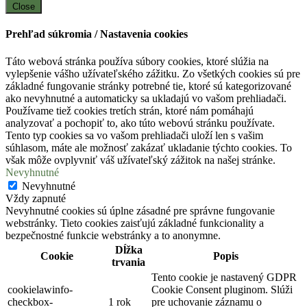
Close
Prehľad súkromia / Nastavenia cookies
Táto webová stránka používa súbory cookies, ktoré slúžia na
vylepšenie vášho užívateľského zážitku. Zo všetkých cookies sú pre
základné fungovanie stránky potrebné tie, ktoré sú kategorizované
ako nevyhnutné a automaticky sa ukladajú vo vašom prehliadači.
Používame tiež cookies tretích strán, ktoré nám pomáhajú
analyzovať a pochopiť to, ako túto webovú stránku používate.
Tento typ cookies sa vo vašom prehliadači uloží len s vašim
súhlasom, máte ale možnosť zakázať ukladanie týchto cookies. To
však môže ovplyvniť váš užívateľský zážitok na našej stránke.
Nevyhnutné
Nevyhnutné
Vždy zapnuté
Nevyhnutné cookies sú úplne zásadné pre správne fungovanie
webstránky. Tieto cookies zaisťujú základné funkcionality a
bezpečnostné funkcie webstránky a to anonymne.
Dĺžka
Cookie
Popis
trvania
Tento cookie je nastavený GDPR
cookielawinfo-
Cookie Consent pluginom. Slúži
checkbox-
1 rok
pre uchovanie záznamu o