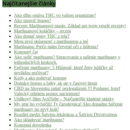
Najčítanejšie články
Ako dlho ostáva THC vo vašom organizme?
Ako spraviť bongo?
Recept: Marihuanové maslo. Základ pre tvoje veselé recepty!
Marihuanové koláčiky – recept
Ako dostať stopy THC z tela?
Moja prvá skúsenosť s marihuanou a iné
Marihuana: Prečo mám červené oči z húlenia?
Konopný čaj
Ako sušiť marihuanu? Spracovanie a sušenie marihuany v
jednoduchých krokoch.
Fajčenie marihuany: 5 Hlúpostí, ktoré ženy húličky už
nevládzu počúvať!
Kedy a ako polievať konope
Domáce bongo a fajky, ak ste v časovej tiesni
CBD na Slovensku zatiaľ nezlegalizujú !!! Poslanec Jozef
Valocký odmieta pomoc pacientom!
Uhlíkový filter ActiTube – Najčastejšie kladené otázky
My sme ho vyfajčili! Ty čarodejnica! Ako dopadne fajčenie
marihuany po prvý krát?
Rozdiel medzi Šalviou lekárskou a Šalviou Divotvornou
Ako skladovať marihuanu?
Konopná dovolenka