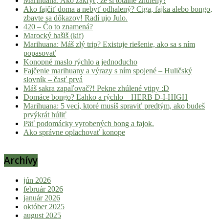
Marihuana: Ako zakryť, že si totálne zhúlený?
Ako fajčiť doma a nebyť odhalený? Ciga, fajka alebo bongo,
zbavte sa dôkazov! Radí ujo Julo.
420 – Čo to znamená?
Marocký hašiš (kif)
Marihuana: Máš zlý trip? Existuje riešenie, ako sa s ním
popasovať
Konopné maslo rýchlo a jednoducho
Fajčenie marihuany a výrazy s ním spojené – Huličský
slovník – časť prvá
Máš sakra zapaľovač?! Pekne zhúlené vtipy :D
Domáce bongo? Ľahko a rýchlo – HERB D-I-HIGH
Marihuana: 5 vecí, ktoré musíš spraviť predtým, ako budeš
prvýkrát húliť
Päť podomácky vyrobených bong a fajok.
Ako správne oplachovať konope
Archívy
jún 2026
február 2026
január 2026
október 2025
august 2025