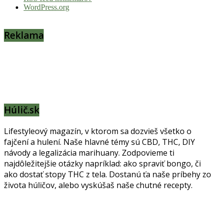
WordPress.org
Reklama
Húlič.sk
Lifestyleový magazín, v ktorom sa dozvieš všetko o
fajčení a hulení. Naše hlavné témy sú CBD, THC, DIY
návody a legalizácia marihuany. Zodpovieme ti
najdôležitejšie otázky napríklad: ako spraviť bongo, či
ako dostať stopy THC z tela. Dostanú ťa naše príbehy zo
života húličov, alebo vyskúšaš naše chutné recepty.
Prinášame horúce novinky na tieto témy.