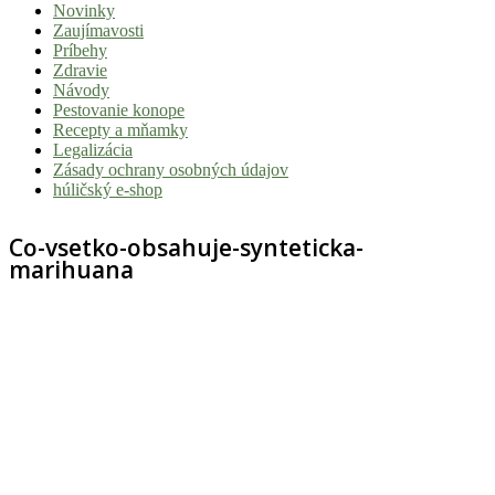
Novinky
|
Zaujímavosti
Tvoj
Príbehy
Zdravie
sprievodca
Návody
svetom
Pestovanie konope
Recepty a mňamky
pohody
Legalizácia
a
Zásady ochrany osobných údajov
húličský e-shop
stoner
kultúry
Co-vsetko-obsahuje-synteticka-
marihuana
Vitaj
v
komunite,
kde
je
čas
relatívny.
Hulic.sk
prináša
čerstvé