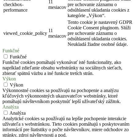
11
checkbox-
pre uchovanie záznamu o
mesiacov
performance
odsúhlasení ukladania cookies z
kategórie „Výkon“.
Tento cookie je nastavený GDPR
Cookie Consent pluginom. Slúži
11
viewed_cookie_policy
pre uchovanie záznamu o
mesiacov
odsúhlasení ukladania cookies.
Neukladá žiadne osobné údaje.
Funkčné
Funkčné
Funkčné cookies pomáhajú vykonávať isté funkcionality, ako
napríklad zdieľanie obsahu webstránky na sociálnych sieťach,
zbierať spätnú väzbu a iné funkcie tretích strán.
Výkon
Výkon
Výkonnostné cookies sa používajú na pochopenie a analýzu
kľúčových výkonnostných ukazovateľov webstránky, ktoré
pomáhajú návštevníkom poskytnúť lepší užívateľský zážitok.
Analýza
Analýza
Analytické cookies sa používajú na lepšie pochopenie interakcie
užívateľa s webstránkou. Tieto cookies pomáhajú s poskytovaním
informácií pre štatistiky o počte návštevníkov, miere odchodov zo
stránky, zdroj návštevnosti a pod.