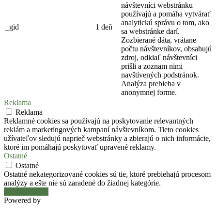
návštevníci webstránku
používajú a pomáha vytvárať
analytickú správu o tom, ako
_gid
1 deň
sa webstránke darí.
Zozbierané dáta, vrátane
počtu návštevníkov, obsahujú
zdroj, odkiaľ návštevníci
prišli a zoznam nimi
navštívených podstránok.
Analýza prebieha v
anonymnej forme.
Reklama
Reklama
Reklamné cookies sa používajú na poskytovanie relevantných
reklám a marketingových kampaní návštevníkom. Tieto cookies
užívateľov sledujú naprieč webstránky a zbierajú o nich informácie,
ktoré im pomáhajú poskytovať upravené reklamy.
Ostatné
Ostatné
Ostatné nekategorizované cookies sú tie, ktoré prebiehajú procesom
analýzy a ešte nie sú zaradené do žiadnej kategórie.
Uložiť a prijať
Powered by